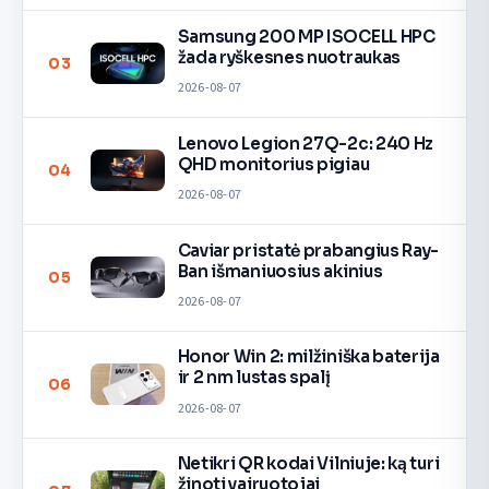
Samsung 200 MP ISOCELL HPC
žada ryškesnes nuotraukas
03
2026-08-07
Lenovo Legion 27Q-2c: 240 Hz
QHD monitorius pigiau
04
2026-08-07
Caviar pristatė prabangius Ray-
Ban išmaniuosius akinius
05
2026-08-07
Honor Win 2: milžiniška baterija
ir 2 nm lustas spalį
06
2026-08-07
Netikri QR kodai Vilniuje: ką turi
žinoti vairuotojai