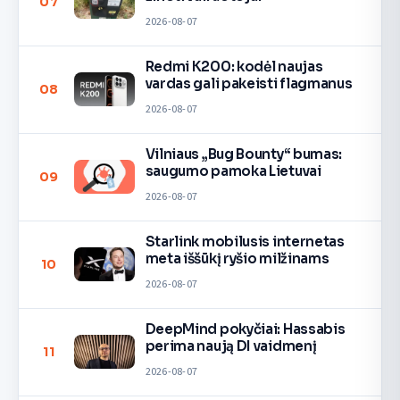
07
2026-08-07
Redmi K200: kodėl naujas
vardas gali pakeisti flagmanus
08
2026-08-07
Vilniaus „Bug Bounty“ bumas:
saugumo pamoka Lietuvai
09
2026-08-07
Starlink mobilusis internetas
meta iššūkį ryšio milžinams
10
2026-08-07
DeepMind pokyčiai: Hassabis
perima naują DI vaidmenį
11
2026-08-07