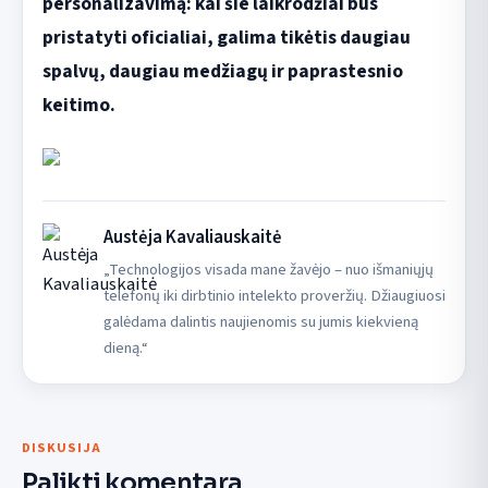
personalizavimą: kai šie laikrodžiai bus
pristatyti oficialiai, galima tikėtis daugiau
spalvų, daugiau medžiagų ir paprastesnio
keitimo.
Austėja Kavaliauskaitė
„Technologijos visada mane žavėjo – nuo išmaniųjų
telefonų iki dirbtinio intelekto proveržių. Džiaugiuosi
galėdama dalintis naujienomis su jumis kiekvieną
dieną.“
DISKUSIJA
Palikti komentarą