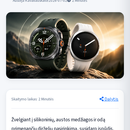
Austėja Kavaliauskaitė
2026-07-02
2
Minutės
Dalytis
Skaitymo laikas: 2 Minutės
Žvelgiant į silikoninių, austos medžiagos ir odą
primenančių dirželių pasirinkimą, susidaro įspūdis,