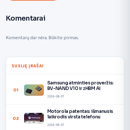
Komentarai
Komentarų dar nėra. Būkite pirmas.
SUSIJĘ ĮRAŠAI
Samsung atminties proveržis:
BV-NAND V10 ir zHBM AI
01
2026-08-07
Motorola patentas: išmanusis
laikrodis virsta telefonu
02
2026-08-07