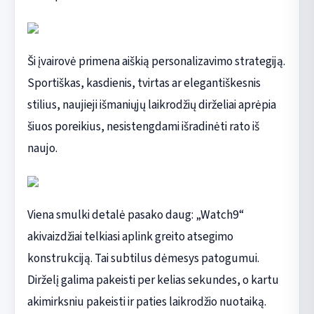
Ši įvairovė primena aiškią personalizavimo strategiją.
Sportiškas, kasdienis, tvirtas ar elegantiškesnis
stilius, naujieji išmaniųjų laikrodžių dirželiai aprėpia
šiuos poreikius, nesistengdami išradinėti rato iš
naujo.
Viena smulki detalė pasako daug: „Watch9“
akivaizdžiai telkiasi aplink greito atsegimo
konstrukciją. Tai subtilus dėmesys patogumui.
Dirželį galima pakeisti per kelias sekundes, o kartu
akimirksniu pakeisti ir paties laikrodžio nuotaiką.