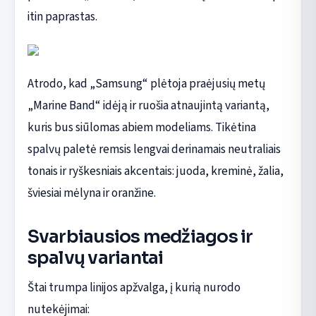
itin paprastas.
Atrodo, kad „Samsung“ plėtoja praėjusių metų
„Marine Band“ idėją ir ruošia atnaujintą variantą,
kuris bus siūlomas abiem modeliams. Tikėtina
spalvų paletė remsis lengvai derinamais neutraliais
tonais ir ryškesniais akcentais: juoda, kreminė, žalia,
šviesiai mėlyna ir oranžine.
Svarbiausios medžiagos ir
spalvų variantai
Štai trumpa linijos apžvalga, į kurią nurodo
nutekėjimai: