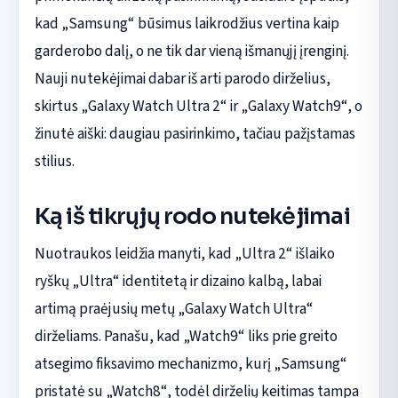
kad „Samsung“ būsimus laikrodžius vertina kaip
garderobo dalį, o ne tik dar vieną išmanųjį įrenginį.
Nauji nutekėjimai dabar iš arti parodo dirželius,
skirtus „Galaxy Watch Ultra 2“ ir „Galaxy Watch9“, o
žinutė aiški: daugiau pasirinkimo, tačiau pažįstamas
stilius.
Ką iš tikrųjų rodo nutekėjimai
Nuotraukos leidžia manyti, kad „Ultra 2“ išlaiko
ryškų „Ultra“ identitetą ir dizaino kalbą, labai
artimą praėjusių metų „Galaxy Watch Ultra“
dirželiams. Panašu, kad „Watch9“ liks prie greito
atsegimo fiksavimo mechanizmo, kurį „Samsung“
pristatė su „Watch8“, todėl dirželių keitimas tampa