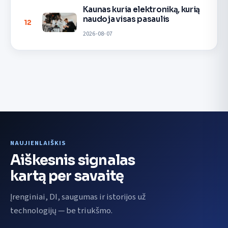
Kaunas kuria elektroniką, kurią
naudoja visas pasaulis
12
2026-08-07
NAUJIENLAIŠKIS
Aiškesnis signalas
kartą per savaitę
Įrenginiai, DI, saugumas ir istorijos už
technologijų — be triukšmo.