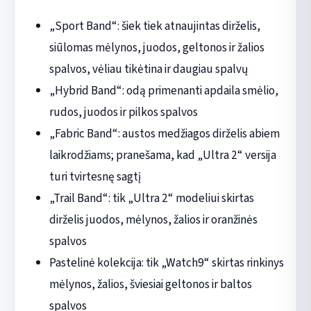
„Sport Band“: šiek tiek atnaujintas dirželis,
siūlomas mėlynos, juodos, geltonos ir žalios
spalvos, vėliau tikėtina ir daugiau spalvų
„Hybrid Band“: odą primenanti apdaila smėlio,
rudos, juodos ir pilkos spalvos
„Fabric Band“: austos medžiagos dirželis abiem
laikrodžiams; pranešama, kad „Ultra 2“ versija
turi tvirtesnę sagtį
„Trail Band“: tik „Ultra 2“ modeliui skirtas
dirželis juodos, mėlynos, žalios ir oranžinės
spalvos
Pastelinė kolekcija: tik „Watch9“ skirtas rinkinys
mėlynos, žalios, šviesiai geltonos ir baltos
spalvos