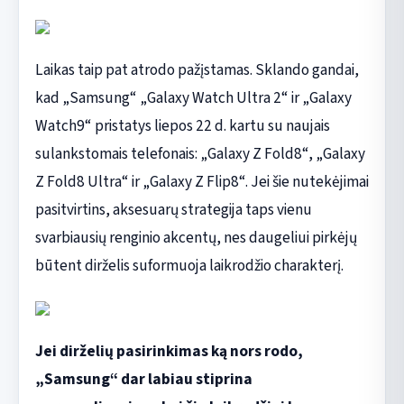
Laikas taip pat atrodo pažįstamas. Sklando gandai,
kad „Samsung“ „Galaxy Watch Ultra 2“ ir „Galaxy
Watch9“ pristatys liepos 22 d. kartu su naujais
sulankstomais telefonais: „Galaxy Z Fold8“, „Galaxy
Z Fold8 Ultra“ ir „Galaxy Z Flip8“. Jei šie nutekėjimai
pasitvirtins, aksesuarų strategija taps vienu
svarbiausių renginio akcentų, nes daugeliui pirkėjų
būtent dirželis suformuoja laikrodžio charakterį.
Jei dirželių pasirinkimas ką nors rodo,
„Samsung“ dar labiau stiprina