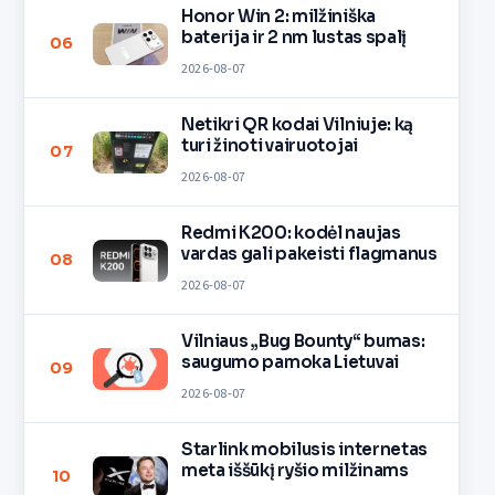
Honor Win 2: milžiniška
baterija ir 2 nm lustas spalį
06
2026-08-07
Netikri QR kodai Vilniuje: ką
turi žinoti vairuotojai
07
2026-08-07
Redmi K200: kodėl naujas
vardas gali pakeisti flagmanus
08
2026-08-07
Vilniaus „Bug Bounty“ bumas:
saugumo pamoka Lietuvai
09
2026-08-07
Starlink mobilusis internetas
meta iššūkį ryšio milžinams
10