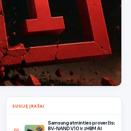
SUSIJĘ ĮRAŠAI
Samsung atminties proveržis:
BV-NAND V10 ir zHBM AI
01