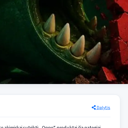
Dalytis
 akimirkai sutrikti: „Oppo“ produktai čia patogiai