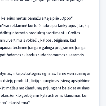
au kelerius metus pamažu artėja prie „Oppo“.
iškiai: reklaminė kortelė nukreipia lankytojus į tai, ką
 daiktų interneto produktų asortimentu. Greitas
iniu vertimu iš vokiečių kalbos, teigiama, kad
usia technine įranga ir galinga programine įranga,
taip pat žadamas sklandus suderinamumas su esamais
as, ir kaip strateginis signalas. Tai ne vien ausinių ar
i dviejų produktų linijų sujungimas į vieną apsipirkimo
eikšti mažiau nesklandumų prijungiant belaides ausines
rekės ženklo gerbėjams kyla aštresnis klausimas: kur
„Oppo“ ekosistema?