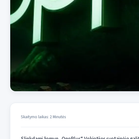
Skaitymo laikas: 2 Minutės
Slinkdami žemyn „OnePlus“ Vokietijos svetainėje galite