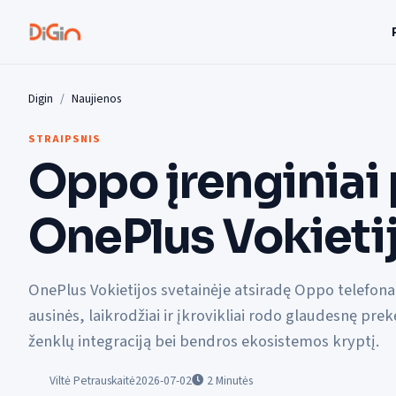
Digin
Naujienos
STRAIPSNIS
Oppo įrenginiai
OnePlus Vokietij
OnePlus Vokietijos svetainėje atsiradę Oppo telefona
ausinės, laikrodžiai ir įkrovikliai rodo glaudesnę prek
ženklų integraciją bei bendros ekosistemos kryptį.
Viltė Petrauskaitė
2026-07-02
2
Minutės