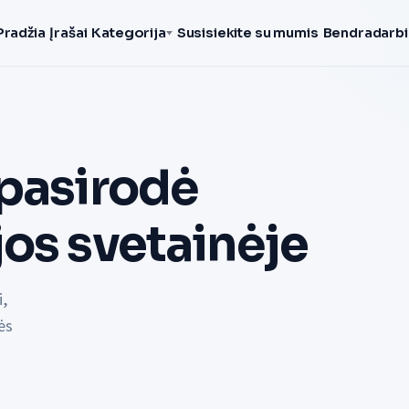
Pradžia
Įrašai
Kategorija
Susisiekite su mumis
Bendradarbi
 pasirodė
os svetainėje
i,
ės