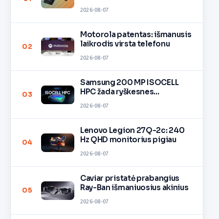
2026-08-07
Motorola patentas: išmanusis
laikrodis virsta telefonu
02
2026-08-07
Samsung 200 MP ISOCELL
HPC žada ryškesnes
03
nuotraukas
2026-08-07
Lenovo Legion 27Q-2c: 240
Hz QHD monitorius pigiau
04
2026-08-07
Caviar pristatė prabangius
Ray-Ban išmaniuosius akinius
05
2026-08-07