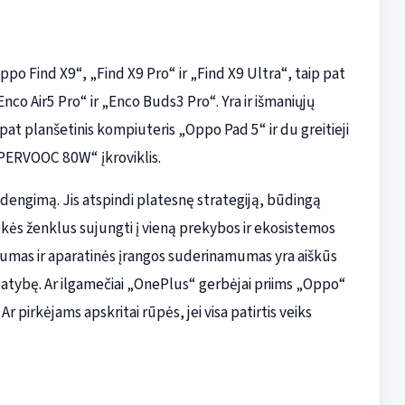
ppo Find X9“, „Find X9 Pro“ ir „Find X9 Ultra“, taip pat
nco Air5 Pro“ ir „Enco Buds3 Pro“. Yra ir išmaniųjų
pat planšetinis kompiuteris „Oppo Pad 5“ ir du greitieji
PERVOOC 80W“ įkroviklis.
dengimą. Jis atspindi platesnę strategiją, būdingą
ės ženklus sujungti į vieną prekybos ir ekosistemos
tumas ir aparatinės įrangos suderinamumas yra aiškūs
apatybę. Ar ilgamečiai „OnePlus“ gerbėjai priims „Oppo“
irkėjams apskritai rūpės, jei visa patirtis veiks