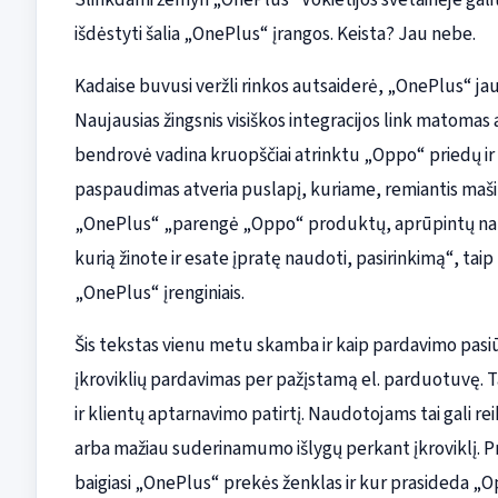
išdėstyti šalia „OnePlus“ įrangos. Keista? Jau nebe.
Kadaise buvusi veržli rinkos autsaiderė, „OnePlus“ j
Naujausias žingsnis visiškos integracijos link matomas a
bendrovė vadina kruopščiai atrinktu „Oppo“ priedų ir
paspaudimas atveria puslapį, kuriame, remiantis mašin
„OnePlus“ „parengė „Oppo“ produktų, aprūpintų nauja
kurią žinote ir esate įpratę naudoti, pasirinkimą“, 
„OnePlus“ įrenginiais.
Šis tekstas vienu metu skamba ir kaip pardavimo pasiūlym
įkroviklių pardavimas per pažįstamą el. parduotuvę. Ta
ir klientų aptarnavimo patirtį. Naudotojams tai gali r
arba mažiau suderinamumo išlygų perkant įkroviklį. P
baigiasi „OnePlus“ prekės ženklas ir kur prasideda 