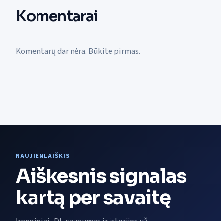
Komentarai
Komentarų dar nėra. Būkite pirmas.
NAUJIENLAIŠKIS
Aiškesnis signalas
kartą per savaitę
Įrenginiai, DI, saugumas ir istorijos už