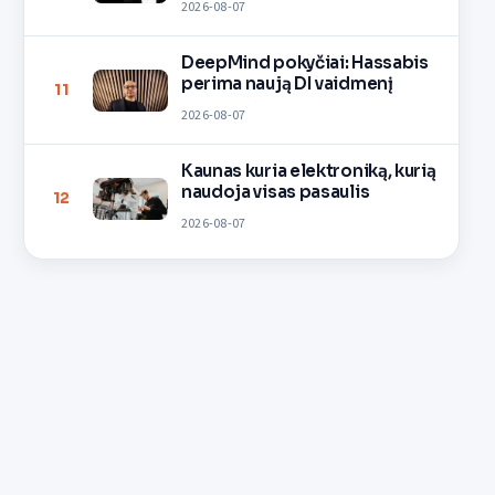
2026-08-07
DeepMind pokyčiai: Hassabis
perima naują DI vaidmenį
11
2026-08-07
Kaunas kuria elektroniką, kurią
naudoja visas pasaulis
12
2026-08-07