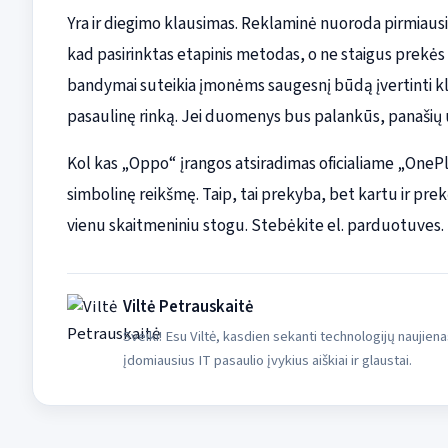
Yra ir diegimo klausimas. Reklaminė nuoroda pirmiausia 
kad pasirinktas etapinis metodas, o ne staigus prekės 
bandymai suteikia įmonėms saugesnį būdą įvertinti klie
pasaulinę rinką. Jei duomenys bus palankūs, panašių už
Kol kas „Oppo“ įrangos atsiradimas oficialiame „OnePlu
simbolinę reikšmę. Taip, tai prekyba, bet kartu ir pre
vienu skaitmeniniu stogu. Stebėkite el. parduotuves. Jo
Viltė Petrauskaitė
Sveiki! Esu Viltė, kasdien sekanti technologijų naujiena
įdomiausius IT pasaulio įvykius aiškiai ir glaustai.