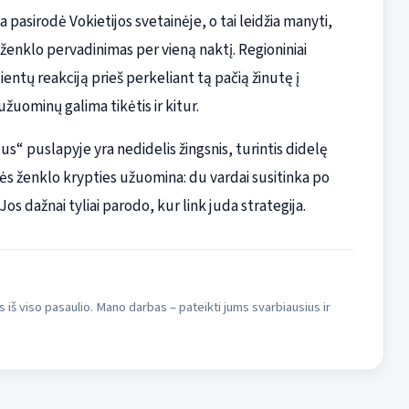
pasirodė Vokietijos svetainėje, o tai leidžia manyti,
ženklo pervadinimas per vieną naktį. Regioniniai
ntų reakciją prieš perkeliant tą pačią žinutę į
uominų galima tikėtis ir kitur.
s“ puslapyje yra nedidelis žingsnis, turintis didelę
kės ženklo krypties užuomina: du vardai susitinka po
s dažnai tyliai parodo, kur link juda strategija.
s iš viso pasaulio. Mano darbas – pateikti jums svarbiausius ir