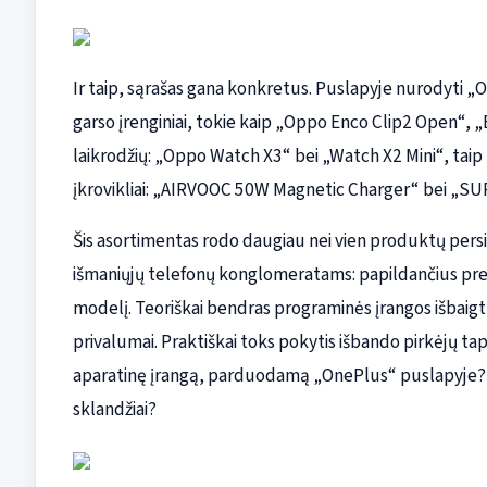
Ir taip, sąrašas gana konkretus. Puslapyje nurodyti „O
garso įrenginiai, tokie kaip „Oppo Enco Clip2 Open“, „E
laikrodžių: „Oppo Watch X3“ bei „Watch X2 Mini“, taip 
įkrovikliai: „AIRVOOC 50W Magnetic Charger“ bei „SU
Šis asortimentas rodo daugiau nei vien produktų persi
išmaniųjų telefonų konglomeratams: papildančius prek
modelį. Teoriškai bendras programinės įrangos išbaig
privalumai. Praktiškai toks pokytis išbando pirkėjų t
aparatinę įrangą, parduodamą „OnePlus“ puslapyje? Ar p
sklandžiai?