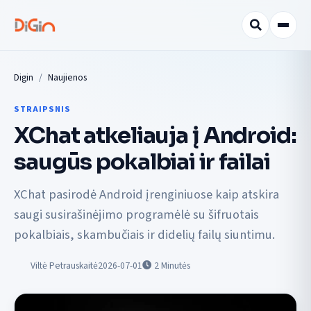
Digin
Naujienos
STRAIPSNIS
XChat atkeliauja į Android:
saugūs pokalbiai ir failai
XChat pasirodė Android įrenginiuose kaip atskira
saugi susirašinėjimo programėlė su šifruotais
pokalbiais, skambučiais ir didelių failų siuntimu.
Viltė Petrauskaitė
2026-07-01
2
Minutės