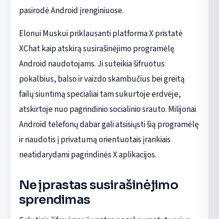
pasirodė Android įrenginiuose.
Elonui Muskui priklausanti platforma X pristatė
XChat kaip atskirą susirašinėjimo programėlę
Android naudotojams. Ji suteikia šifruotus
pokalbius, balso ir vaizdo skambučius bei greitą
failų siuntimą specialiai tam sukurtoje erdvėje,
atskirtoje nuo pagrindinio socialinio srauto. Milijonai
Android telefonų dabar gali atsisiųsti šią programėlę
ir naudotis į privatumą orientuotais įrankiais
neatidarydami pagrindinės X aplikacijos.
Ne įprastas susirašinėjimo
sprendimas