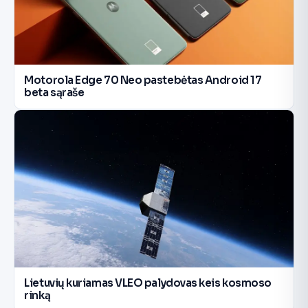
Motorola Edge 70 Neo pastebėtas Android 17
beta sąraše
Lietuvių kuriamas VLEO palydovas keis kosmoso
rinką