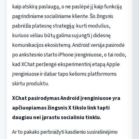
kaip atskirą paslaugą, o ne paslėpė jį kaip funkciją
pagrindiniame socialiniame kliente. Šis žingsnis
pabrėžia platesnę strategiją: kurti modulius,
kuriuos vėliau būtų galima sujungti į didesnę
komunikacijos ekosistemą. Android versija pasirodė
po ankstesnio starto iPhone įrenginiuose, o tai rodo,
kad XChat peržengė eksperimentinį etapą Apple
įrenginiuose ir dabar tapo kelioms platformoms
skirtu produktu.
XChat pasirodymas Android įrenginiuose yra
apčiuopiamas žingsnis X tikslo link tapti
daugiau nei įprastu socialiniu tinklu.
Ar to pakaks perbraižyti kasdienio susirašinėjimo