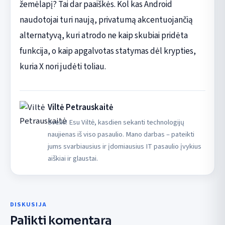
žemėlapį? Tai dar paaiškės. Kol kas Android
naudotojai turi naują, privatumą akcentuojančią
alternatyvą, kuri atrodo ne kaip skubiai pridėta
funkcija, o kaip apgalvotas statymas dėl krypties,
kuria X nori judėti toliau.
Viltė Petrauskaitė
Sveiki! Esu Viltė, kasdien sekanti technologijų
naujienas iš viso pasaulio. Mano darbas – pateikti
jums svarbiausius ir įdomiausius IT pasaulio įvykius
aiškiai ir glaustai.
DISKUSIJA
Palikti komentarą