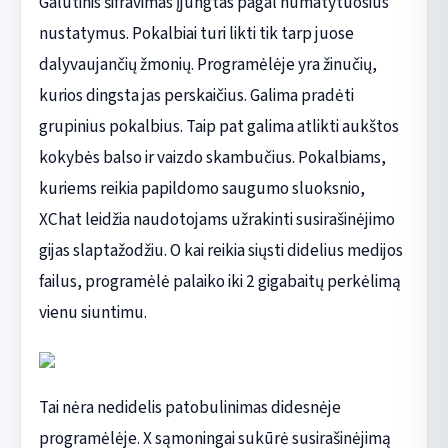
Galutinis šifravimas įjungtas pagal numatytuosius
nustatymus. Pokalbiai turi likti tik tarp juose
dalyvaujančių žmonių. Programėlėje yra žinučių,
kurios dingsta jas perskaičius. Galima pradėti
grupinius pokalbius. Taip pat galima atlikti aukštos
kokybės balso ir vaizdo skambučius. Pokalbiams,
kuriems reikia papildomo saugumo sluoksnio,
XChat leidžia naudotojams užrakinti susirašinėjimo
gijas slaptažodžiu. O kai reikia siųsti didelius medijos
failus, programėlė palaiko iki 2 gigabaitų perkėlimą
vienu siuntimu.
Tai nėra nedidelis patobulinimas didesnėje
programėlėje. X sąmoningai sukūrė susirašinėjimą