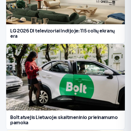
LG 2026 DI televizoriai Indijoje: 115 colių ekranų
era
Bolt atvejis Lietuvoje: skaitmeninio prieinamumo
pamoka