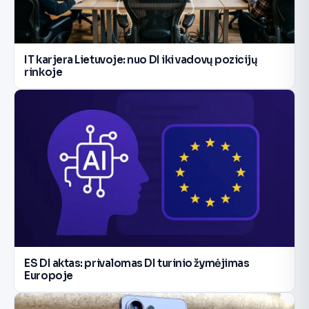
IT karjera Lietuvoje: nuo DI iki vadovų pozicijų
rinkoje
ES DI aktas: privalomas DI turinio žymėjimas
Europoje