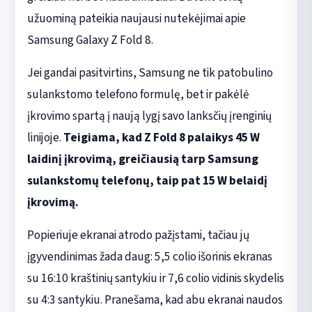
užuominą pateikia naujausi nutekėjimai apie
Samsung Galaxy Z Fold 8.
Jei gandai pasitvirtins, Samsung ne tik patobulino
sulankstomo telefono formulę, bet ir pakėlė
įkrovimo spartą į naują lygį savo lanksčių įrenginių
linijoje.
Teigiama, kad Z Fold 8 palaikys 45 W
laidinį įkrovimą, greičiausią tarp Samsung
sulankstomų telefonų, taip pat 15 W belaidį
įkrovimą.
Popieriuje ekranai atrodo pažįstami, tačiau jų
įgyvendinimas žada daug: 5,5 colio išorinis ekranas
su 16:10 kraštinių santykiu ir 7,6 colio vidinis skydelis
su 4:3 santykiu. Pranešama, kad abu ekranai naudos