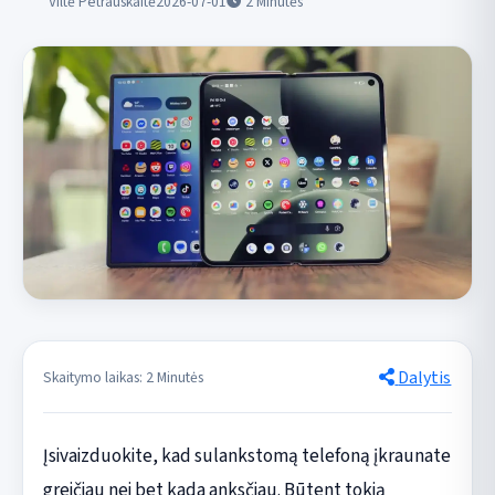
Viltė Petrauskaitė
2026-07-01
2
Minutės
Dalytis
Skaitymo laikas: 2 Minutės
Įsivaizduokite, kad sulankstomą telefoną įkraunate
greičiau nei bet kada anksčiau. Būtent tokią