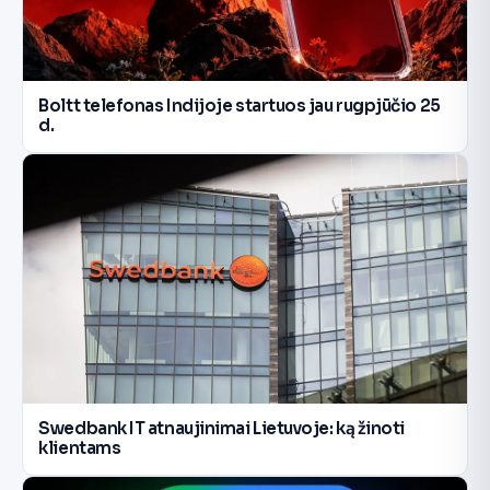
Boltt telefonas Indijoje startuos jau rugpjūčio 25
d.
Swedbank IT atnaujinimai Lietuvoje: ką žinoti
klientams