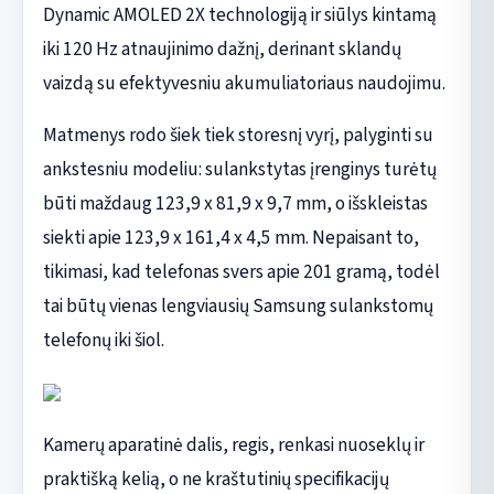
Dynamic AMOLED 2X technologiją ir siūlys kintamą
iki 120 Hz atnaujinimo dažnį, derinant sklandų
vaizdą su efektyvesniu akumuliatoriaus naudojimu.
Matmenys rodo šiek tiek storesnį vyrį, palyginti su
ankstesniu modeliu: sulankstytas įrenginys turėtų
būti maždaug 123,9 x 81,9 x 9,7 mm, o išskleistas
siekti apie 123,9 x 161,4 x 4,5 mm. Nepaisant to,
tikimasi, kad telefonas svers apie 201 gramą, todėl
tai būtų vienas lengviausių Samsung sulankstomų
telefonų iki šiol.
Kamerų aparatinė dalis, regis, renkasi nuoseklų ir
praktišką kelią, o ne kraštutinių specifikacijų