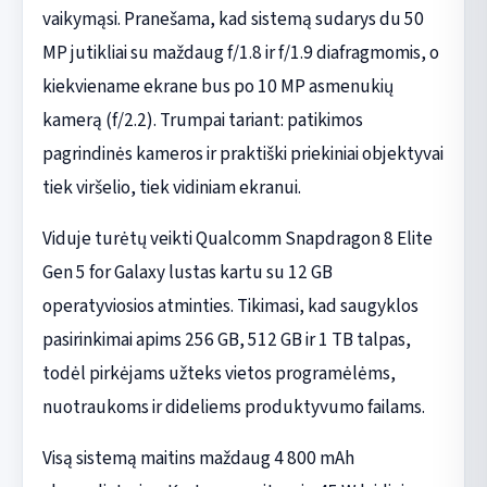
vaikymąsi. Pranešama, kad sistemą sudarys du 50
MP jutikliai su maždaug f/1.8 ir f/1.9 diafragmomis, o
kiekviename ekrane bus po 10 MP asmenukių
kamerą (f/2.2). Trumpai tariant: patikimos
pagrindinės kameros ir praktiški priekiniai objektyvai
tiek viršelio, tiek vidiniam ekranui.
Viduje turėtų veikti Qualcomm Snapdragon 8 Elite
Gen 5 for Galaxy lustas kartu su 12 GB
operatyviosios atminties. Tikimasi, kad saugyklos
pasirinkimai apims 256 GB, 512 GB ir 1 TB talpas,
todėl pirkėjams užteks vietos programėlėms,
nuotraukoms ir dideliems produktyvumo failams.
Visą sistemą maitins maždaug 4 800 mAh