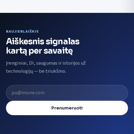
NAUJIENLAIŠKIS
Aiškesnis signalas
kartą per savaitę
Įrenginiai, DI, saugumas ir istorijos už
technologijų — be triukšmo.
El. pašto adresas
Prenumeruoti