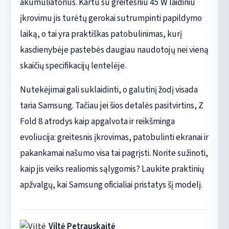
akumuliatorius. Kartu su greitesniu 45 W laidiniu
įkrovimu jis turėtų gerokai sutrumpinti papildymo
laiką, o tai yra praktiškas patobulinimas, kurį
kasdienybėje pastebės daugiau naudotojų nei vieną
skaičių specifikacijų lentelėje.
Nutekėjimai gali suklaidinti, o galutinį žodį visada
taria Samsung. Tačiau jei šios detalės pasitvirtins, Z
Fold 8 atrodys kaip apgalvota ir reikšminga
evoliucija: greitesnis įkrovimas, patobulinti ekranai ir
pakankamai našumo visa tai pagrįsti. Norite sužinoti,
kaip jis veiks realiomis sąlygomis? Laukite praktinių
apžvalgų, kai Samsung oficialiai pristatys šį modelį.
Viltė Petrauskaitė