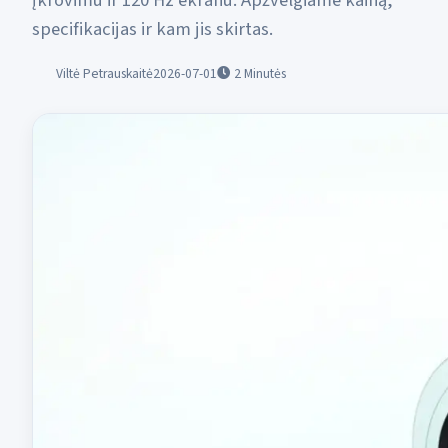
įkrovimu ir 120 Hz ekranu. Apžvelgiame kainą,
specifikacijas ir kam jis skirtas.
Viltė Petrauskaitė
2026-07-01
2
Minutės