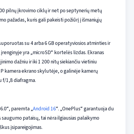
600 pilnų įkrovimo ciklų ir net po septynerių metų
o pažadas, kuris gali pakeisti požiūrį į išmaniųjų
uporuotas su 4 arba 6 GB operatyviosios atminties ir
, įrenginyje yra „microSD“ kortelės lizdas. Ekranas
nimo dažniu ir iki 1 200 nitų siekiančiu vietiniu
P kamera ekrano skylutėje, o galinėje kamerų
 f/1,8 diafragma.
6.0“, paremta „
Android 16
“. „OnePlus“ garantuoja du
s saugumo pataisų, tai nėra ilgiausias palaikymo
iškus įsipareigojimas.