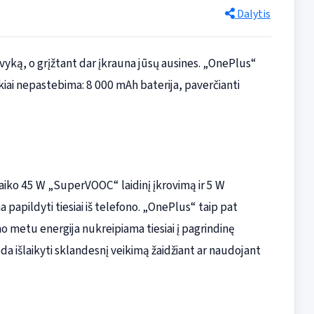
Dalytis
išvyką, o grįžtant dar įkrauna jūsų ausines. „OnePlus“
nkiai nepastebima: 8 000 mAh baterija, paverčianti
alaiko 45 W „SuperVOOC“ laidinį įkrovimą ir 5 W
ma papildyti tiesiai iš telefono. „OnePlus“ taip pat
o metu energija nukreipiama tiesiai į pagrindinę
da išlaikyti sklandesnį veikimą žaidžiant ar naudojant