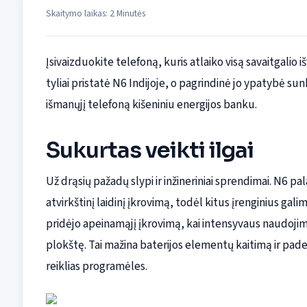
Skaitymo laikas: 2 Minutės
Įsivaizduokite telefoną, kuris atlaiko visą savaitgalio 
tyliai pristatė N6 Indijoje, o pagrindinė jo ypatybė su
išmanųjį telefoną kišeniniu energijos banku.
Sukurtas veikti ilgai
Už drąsių pažadų slypi ir inžineriniai sprendimai. N6 p
atvirkštinį laidinį įkrovimą, todėl kitus įrenginius gali
pridėjo apeinamąjį įkrovimą, kai intensyvaus naudojim
plokštę. Tai mažina baterijos elementų kaitimą ir pade
reiklias programėles.