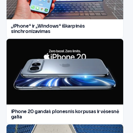
„iPhone“ ir „Windows“ iškarpinės
sinchronizavimas
iPhone 20 gandai: plonesnis korpusas ir vėsesnė
galia