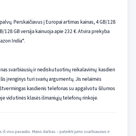
alvų. Perskaičiavus į Europai artimas kainas, 4 GB/128
/128 GB versija kainuoja apie 232 €. Atvira prekyba
mazon India“.
enas svarbiausių ir nediskutuotinų reikalavimų: kasdien
 šis įrenginys turi svarių argumentų. Jis nelaimės
štvermingas kasdienis telefonas su apgalvotu šilumos
oje vidutinės klasės išmaniųjų telefonų rinkoje.
s iš viso pasaulio. Mano darbas – pateikti jums svarbiausius ir