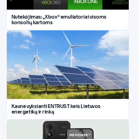
Nutekėjimas: „Xbox“ emuliatoriai visoms
konsolių kartoms
Kaune vyksianti ENTRUST keis Lietuvos
energetiką ir rinką