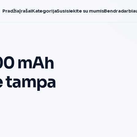
Pradžia
Įrašai
Kategorija
Susisiekite su mumis
Bendradarbiau
00 mAh
je tampa
,