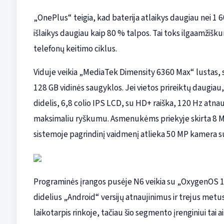
„OnePlus“ teigia, kad baterija atlaikys daugiau nei 1 
išlaikys daugiau kaip 80 % talpos. Tai toks ilgaamžiškum
telefonų keitimo ciklus.
Viduje veikia „MediaTek Dimensity 6360 Max“ lustas, s
128 GB vidinės saugyklos. Jei vietos prireiktų daugiau
didelis, 6,8 colio IPS LCD, su HD+ raiška, 120 Hz atnauji
maksimaliu ryškumu. Asmenukėms priekyje skirta 8 M
sistemoje pagrindinį vaidmenį atlieka 50 MP kamera su
Programinės įrangos pusėje N6 veikia su „OxygenOS 1
didelius „Android“ versijų atnaujinimus ir trejus metu
laikotarpis rinkoje, tačiau šio segmento įrenginiui tai a