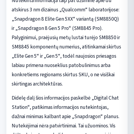
Nutekinta informacija taip pat užsiminė apie du
atskirus 3 nm dizainus „Qualcomm“ laboratorijose:
„Snapdragon 8 Elite Gen 5XX“ variantą (SM8850Q)
ir „Snapdragon 8 Gen 5 Pro“ (SM8845 Pro).
Palyginimui, praėjusių metų lustai turėjo SM8850 ir
SM8845 komponentų numerius, atitinkamai skirtus
„Elite Gen 5“ ir „Gen 5“, todėl naujosios priesagos
labiau primena nuoseklius patobulinimus arba
konkretiems regionams skirtus SKU, o ne visiškai
skirtingas architektūras.
Didelę dalį šios informacijos paskelbė „Digital Chat
Station“, patikimas informacijos nutekintojas,
dažnai minimas kalbant apie „Snapdragon“ planus.
Nutekėjimai nėra patvirtinimai. Tai užuominos. Vis