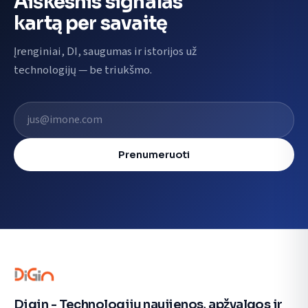
Aiškesnis signalas
kartą per savaitę
Įrenginiai, DI, saugumas ir istorijos už
technologijų — be triukšmo.
El. pašto adresas
Prenumeruoti
Digin - Technologijų naujienos, apžvalgos ir