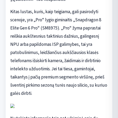
Kitas lustas, kuris, kaip teigiama, gali pasirodyti
scenoje, yra „Pro“ lygio giminaitis „Snapdragon 8
Elite Gen 6 Pro“ (SM8975). „Pro“ žyma paprastai
reiškia aukštesnius taktinius dažnius, galingesnį
NPU arba papildomas ISP galimybes, tai yra
patobulinimus, leidžiančius aukščiausios klasės
telefonams išsiskirti kamera, žaidimais ir dirbtinio
intelekto užduotimis. Jei tai tiesa, gamintojai,
taikantys į pačią premium segmento viršūnę, prieš
šventinį pirkimo sezoną turės naujo silicio, su kuriuo
galės dirbti.