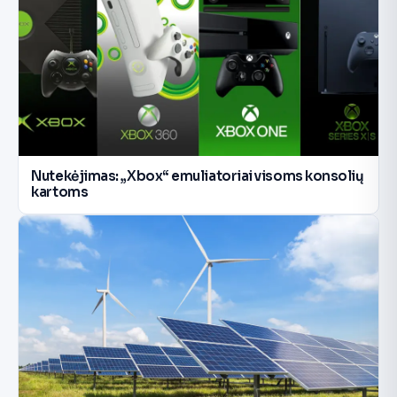
Nutekėjimas: „Xbox“ emuliatoriai visoms konsolių
kartoms