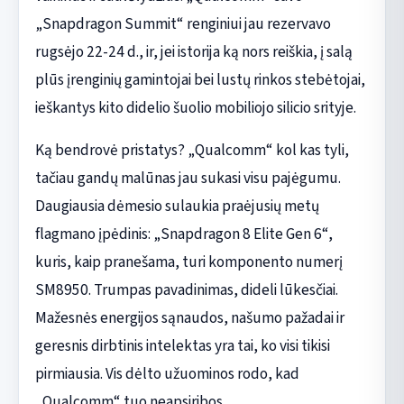
„Snapdragon Summit“ renginiui jau rezervavo
rugsėjo 22-24 d., ir, jei istorija ką nors reiškia, į salą
plūs įrenginių gamintojai bei lustų rinkos stebėtojai,
ieškantys kito didelio šuolio mobiliojo silicio srityje.
Ką bendrovė pristatys? „Qualcomm“ kol kas tyli,
tačiau gandų malūnas jau sukasi visu pajėgumu.
Daugiausia dėmesio sulaukia praėjusių metų
flagmano įpėdinis: „Snapdragon 8 Elite Gen 6“,
kuris, kaip pranešama, turi komponento numerį
SM8950. Trumpas pavadinimas, dideli lūkesčiai.
Mažesnės energijos sąnaudos, našumo pažadai ir
geresnis dirbtinis intelektas yra tai, ko visi tikisi
pirmiausia. Vis dėlto užuominos rodo, kad
„Qualcomm“ tuo neapsiribos.