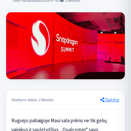
Viltė Petrauskaitė
2026-07-01
2
Minutės
Dalytis
Skaitymo laikas: 2 Minutės
Rugsėjo pabaigoje Maui sala priims ne tik gėlių
vainikus ir saulėlydžius. „Qualcomm“ savo