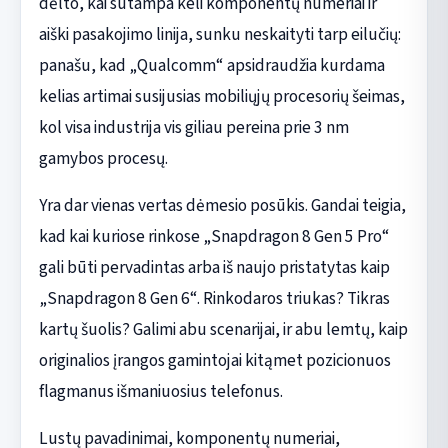
dėlto, kai sutampa keli komponentų numeriai ir
aiški pasakojimo linija, sunku neskaityti tarp eilučių:
panašu, kad „Qualcomm“ apsidraudžia kurdama
kelias artimai susijusias mobiliųjų procesorių šeimas,
kol visa industrija vis giliau pereina prie 3 nm
gamybos procesų.
Yra dar vienas vertas dėmesio posūkis. Gandai teigia,
kad kai kuriose rinkose „Snapdragon 8 Gen 5 Pro“
gali būti pervadintas arba iš naujo pristatytas kaip
„Snapdragon 8 Gen 6“. Rinkodaros triukas? Tikras
kartų šuolis? Galimi abu scenarijai, ir abu lemtų, kaip
originalios įrangos gamintojai kitąmet pozicionuos
flagmanus išmaniuosius telefonus.
Lustų pavadinimai, komponentų numeriai,