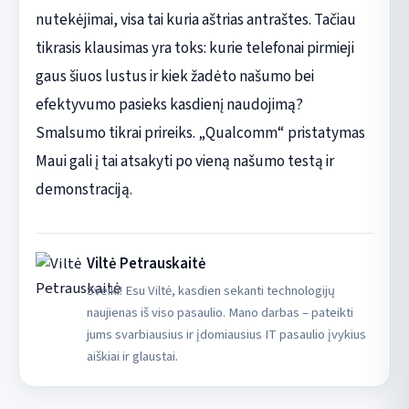
nutekėjimai, visa tai kuria aštrias antraštes. Tačiau
tikrasis klausimas yra toks: kurie telefonai pirmieji
gaus šiuos lustus ir kiek žadėto našumo bei
efektyvumo pasieks kasdienį naudojimą?
Smalsumo tikrai prireiks. „Qualcomm“ pristatymas
Maui gali į tai atsakyti po vieną našumo testą ir
demonstraciją.
Viltė Petrauskaitė
Sveiki! Esu Viltė, kasdien sekanti technologijų
naujienas iš viso pasaulio. Mano darbas – pateikti
jums svarbiausius ir įdomiausius IT pasaulio įvykius
aiškiai ir glaustai.