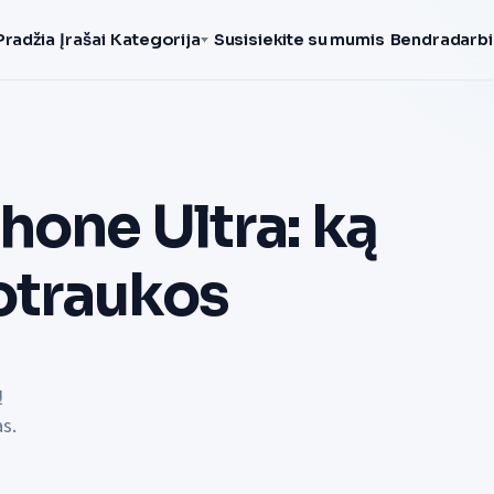
Pradžia
Įrašai
Kategorija
Susisiekite su mumis
Bendradarbi
hone Ultra: ką
otraukos
ų
s.