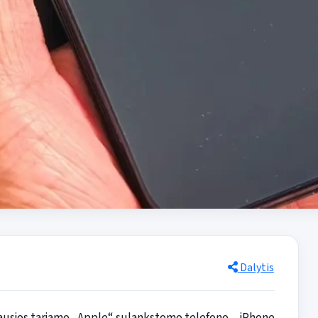
Dalytis
aujausios tariamo „Apple“ sulankstomo telefono, „iPhone