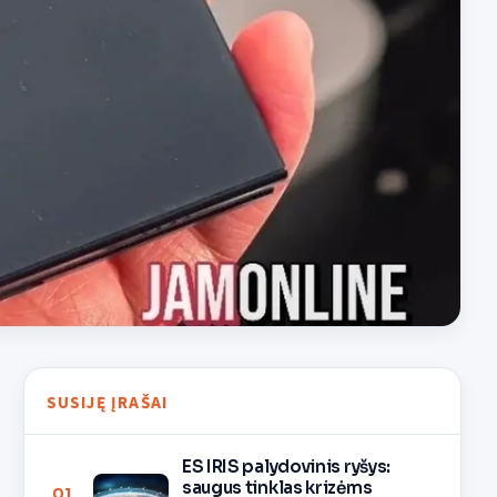
SUSIJĘ ĮRAŠAI
ES IRIS palydovinis ryšys:
saugus tinklas krizėms
01