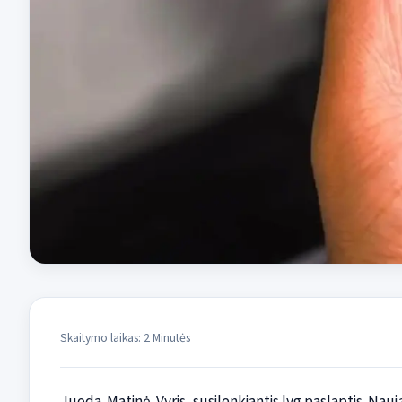
Skaitymo laikas: 2 Minutės
Juoda. Matinė. Vyris, susilenkiantis lyg paslaptis. N