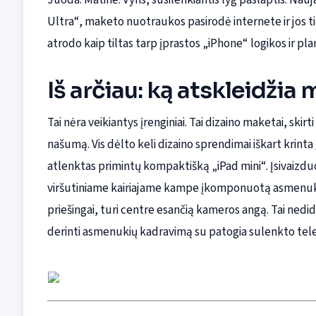
Ultra“, maketo nuotraukos pasirodė internete ir jos ti
atrodo kaip tiltas tarp įprastos „iPhone“ logikos ir pl
Iš arčiau: ką atskleidžia
Tai nėra veikiantys įrenginiai. Tai dizaino maketai, ski
našumą. Vis dėlto keli dizaino sprendimai iškart krinta
atlenktas primintų kompaktišką „iPad mini“. Įsivaizduok
viršutiniame kairiajame kampe įkomponuotą asmenukių 
priešingai, turi centre esančią kameros angą. Tai nedi
derinti asmenukių kadravimą su patogia sulenkto tel