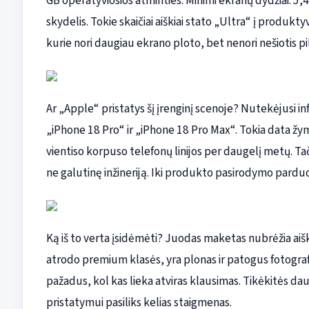
GB operatyviosios atminties. Minimi ekranų dydžiai: 5,49 
skydelis. Tokie skaičiai aiškiai stato „Ultra“ į produkt
kurie nori daugiau ekrano ploto, bet nenori nešiotis p
Ar „Apple“ pristatys šį įrenginį scenoje? Nutekėjusi i
„iPhone 18 Pro“ ir „iPhone 18 Pro Max“. Tokia data ž
vientiso korpuso telefonų linijos per daugelį metų. Tač
ne galutinę inžineriją. Iki produkto pasirodymo parduot
Ką iš to verta įsidėmėti? Juodas maketas nubrėžia aišk
atrodo premium klasės, yra plonas ir patogus fotografu
pažadus, kol kas lieka atviras klausimas. Tikėkitės da
pristatymui pasiliks kelias staigmenas.