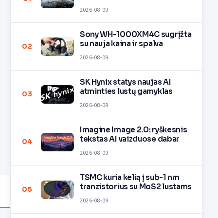
2026-08-09
Sony WH-1000XM4C sugrįžta
su nauja kaina ir spalva
02
2026-08-09
SK Hynix statys naujas AI
atminties lustų gamyklas
03
2026-08-09
Imagine Image 2.0: ryškesnis
tekstas AI vaizduose dabar
04
2026-08-09
TSMC kuria kelią į sub-1 nm
tranzistorius su MoS2 lustams
05
2026-08-09