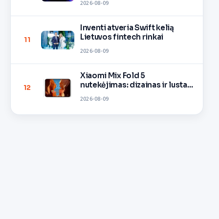
2026-08-09
Inventi atveria Swift kelią
Lietuvos fintech rinkai
11
2026-08-09
Xiaomi Mix Fold 5
nutekėjimas: dizainas ir lustas
12
O3
2026-08-09