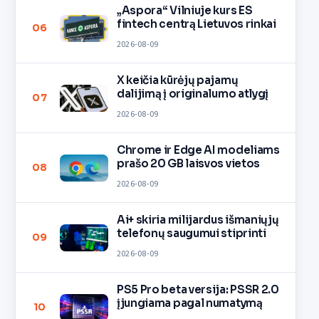
„Aspora“ Vilniuje kurs ES
fintech centrą Lietuvos rinkai
06
2026-08-09
X keičia kūrėjų pajamų
dalijimą į originalumo atlygį
07
2026-08-09
Chrome ir Edge AI modeliams
prašo 20 GB laisvos vietos
08
2026-08-09
Ai+ skiria milijardus išmaniųjų
telefonų saugumui stiprinti
09
2026-08-09
PS5 Pro beta versija: PSSR 2.0
įjungiama pagal numatymą
10