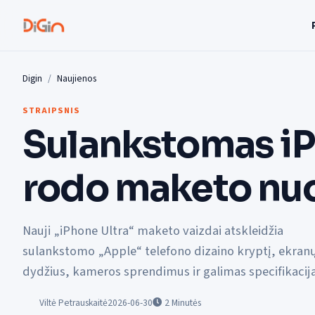
Digin
Naujienos
STRAIPSNIS
Sulankstomas iP
rodo maketo nu
Nauji „iPhone Ultra“ maketo vaizdai atskleidžia
sulankstomo „Apple“ telefono dizaino kryptį, ekran
dydžius, kameros sprendimus ir galimas specifikacija
Viltė Petrauskaitė
2026-06-30
2
Minutės