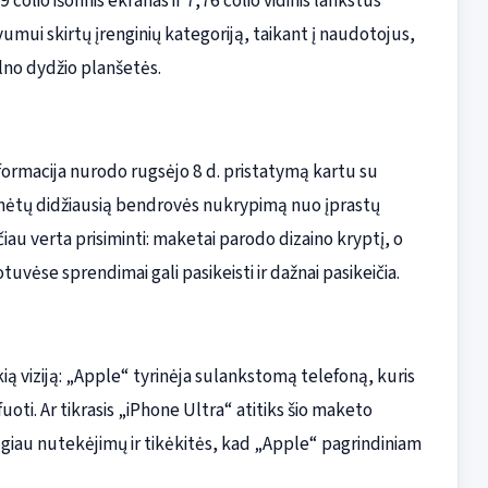
colio išorinis ekranas ir 7,76 colio vidinis lankstus
yvumui skirtų įrenginių kategoriją, taikant į naudotojus,
ilno dydžio planšetės.
nformacija nurodo rugsėjo 8 d. pristatymą kartu su
ymėtų didžiausią bendrovės nukrypimą nuo įprastų
iau verta prisiminti: maketai parodo dizaino kryptį, o
uvėse sprendimai gali pasikeisti ir dažnai pasikeičia.
ią viziją: „Apple“ tyrinėja sulankstomą telefoną, kuris
oti. Ar tikrasis „iPhone Ultra“ atitiks šio maketo
ugiau nutekėjimų ir tikėkitės, kad „Apple“ pagrindiniam