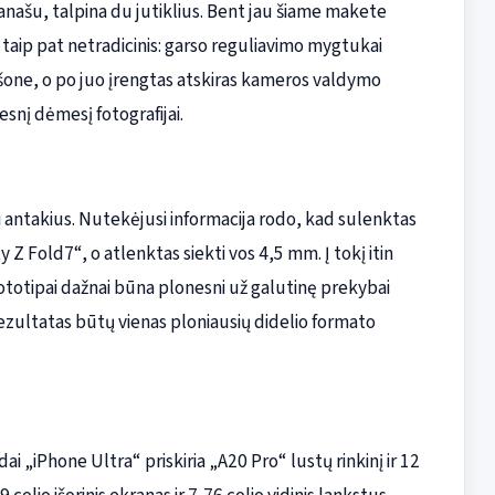
anašu, talpina du jutiklius. Bent jau šiame makete
taip pat netradicinis: garso reguliavimo mygtukai
šone, o po juo įrengtas atskiras kameros valdymo
snį dėmesį fotografijai.
ti antakius. Nutekėjusi informacija rodo, kad sulenktas
Z Fold7“, o atlenktas siekti vos 4,5 mm. Į tokį itin
ototipai dažnai būna plonesni už galutinę prekybai
, rezultatas būtų vienas ploniausių didelio formato
 „iPhone Ultra“ priskiria „A20 Pro“ lustų rinkinį ir 12