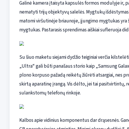
Galinė kamera įtaisyta kapsulės formos modulyje ir, p
nematyti trijų objektyvų salelės. Mygtukų išdėstymas 
matomi viršutinėje briaunoje, įjungimo mygtukas yra 
mygtukas. Pastarasis sprendimas aiškiai sufleruoja dide
Su šiuo maketu siejami dydžio teiginiai verčia kilstelė
„Ultra“ gali būti panašaus storio kaip „Samsung Galaxy 
plono korpuso pažadą reikėtų žiūrėti atsargiai, nes pr
skirtą aparatinę įrangą. Vis dėlto, jei tai pasitvirtintų
sulankstomų telefonų rinkoje.
Kalbos apie vidinius komponentus dar drąsesnės. Gandai