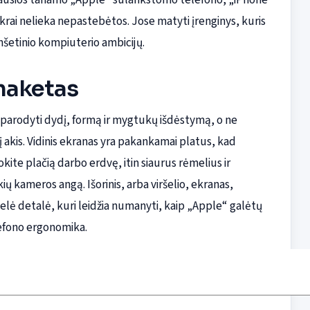
krai nelieka nepastebėtos. Jose matyti įrenginys, kuris
anšetinio kompiuterio ambicijų.
 maketas
rti parodyti dydį, formą ir mygtukų išdėstymą, o ne
 į akis. Vidinis ekranas yra pakankamai platus, kad
ite plačią darbo erdvę, itin siaurus rėmelius ir
kameros angą. Išorinis, arba viršelio, ekranas,
delė detalė, kuri leidžia numanyti, kaip „Apple“ galėtų
efono ergonomika.