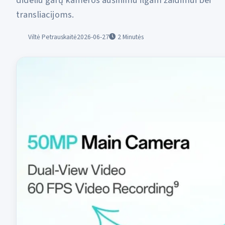
dideliu garų kameros aušinimu ilgam žaidimui bei
transliacijoms.
Viltė Petrauskaitė
2026-06-27
2
Minutės