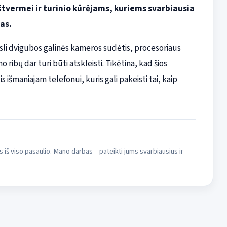
štvermei ir turinio kūrėjams, kuriems svarbiausia
as.
ksli dvigubos galinės kameros sudėtis, procesoriaus
bų dar turi būti atskleisti. Tikėtina, kad šios
 išmaniajam telefonui, kuris gali pakeisti tai, kaip
s iš viso pasaulio. Mano darbas – pateikti jums svarbiausius ir