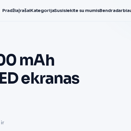
Pradžia
Įrašai
Kategorija
Susisiekite su mumis
Bendradarbiau
000 mAh
LED ekranas
ir