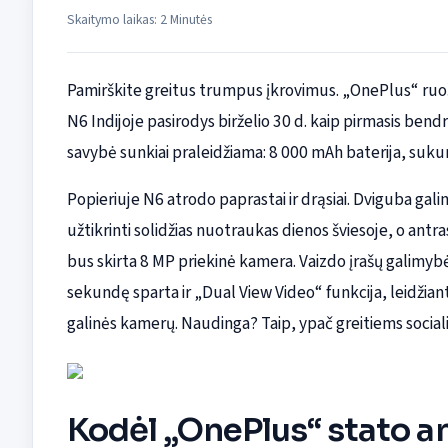
Skaitymo laikas: 2 Minutės
Pamirškite greitus trumpus įkrovimus. „OnePlus“ ruošia 
N6 Indijoje pasirodys birželio 30 d. kaip pirmasis bendr
savybė sunkiai praleidžiama: 8 000 mAh baterija, sukur
Popieriuje N6 atrodo paprastai ir drąsiai. Dviguba gal
užtikrinti solidžias nuotraukas dienos šviesoje, o ant
bus skirta 8 MP priekinė kamera. Vaizdo įrašų galimyb
sekundę sparta ir „Dual View Video“ funkcija, leidžiant
galinės kamerų. Naudinga? Taip, ypač greitiems sociali
Kodėl „OnePlus“ stato an