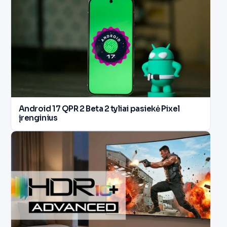
Android 17 QPR 2 Beta 2 tyliai pasiekė Pixel
įrenginius