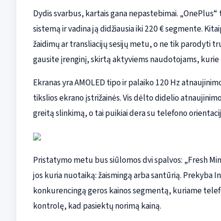
Dydis svarbus, kartais gana nepastebimai. „OnePlus“ 
sistemą ir vadina ją didžiausia iki 220 € segmente. Kitai
žaidimų ar transliacijų sesijų metu, o ne tik parodyti t
gausite įrenginį, skirtą aktyviems naudotojams, kurie 
Ekranas yra AMOLED tipo ir palaiko 120 Hz atnaujinimo
tikslios ekrano įstrižainės. Vis dėlto didelio atnaujin
greitą slinkimą, o tai puikiai dera su telefono orientacij
Pristatymo metu bus siūlomos dvi spalvos: „Fresh Mint
jos kuria nuotaiką: žaismingą arba santūrią. Prekyba Ind
konkurencingą geros kainos segmentą, kuriame telefo
kontrolę, kad pasiektų norimą kainą.