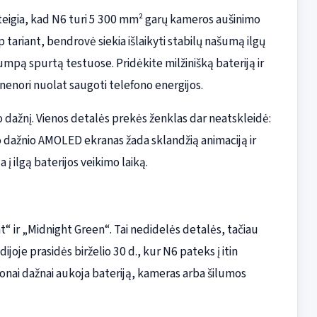
teigia, kad N6 turi 5 300 mm² garų kameros aušinimo
p tariant, bendrovė siekia išlaikyti stabilų našumą ilgų
rumpą spurtą testuose. Pridėkite milžinišką bateriją ir
nenori nuolat saugoti telefono energijos.
 dažnį. Vienos detalės prekės ženklas dar neatskleidė:
imo dažnio AMOLED ekranas žada sklandžią animaciją ir
a į ilgą baterijos veikimo laiką.
“ ir „Midnight Green“. Tai nedidelės detalės, tačiau
ijoje prasidės birželio 30 d., kur N6 pateks į itin
nai dažnai aukoja bateriją, kameras arba šilumos