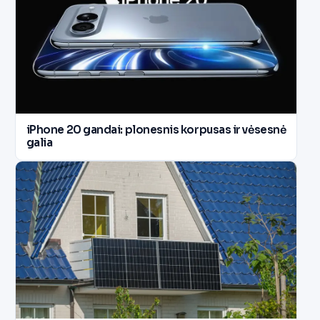
iPhone 20 gandai: plonesnis korpusas ir vėsesnė
galia