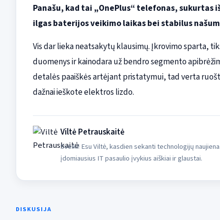
Panašu, kad tai „OnePlus“ telefonas, sukurtas i
ilgas baterijos veikimo laikas bei stabilus našum
Vis dar lieka neatsakytų klausimų. Įkrovimo sparta, ti
duomenys ir kainodara už bendro segmento apibrėžimo ri
detalės paaiškės artėjant pristatymui, tad verta ruoštis
dažnai ieškote elektros lizdo.
Viltė Petrauskaitė
Sveiki! Esu Viltė, kasdien sekanti technologijų naujiena
įdomiausius IT pasaulio įvykius aiškiai ir glaustai.
DISKUSIJA