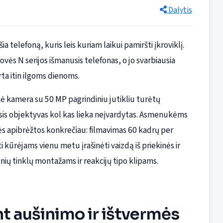
Dalytis
telefoną, kuris leis kuriam laikui pamiršti įkroviklį.
ovės N serijos išmanusis telefonas, o jo svarbiausia
ta itin ilgoms dienoms.
inė kamera su 50 MP pagrindiniu jutikliu turėtų
rasis objektyvas kol kas lieka neįvardytas. Asmenukėms
ės apibrėžtos konkrečiau: filmavimas 60 kadrų per
i kūrėjams vienu metu įrašinėti vaizdą iš priekinės ir
nių tinklų montažams ir reakcijų tipo klipams.
t aušinimo ir ištvermės