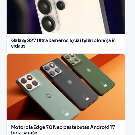
Galaxy S27 Ultra kameros lęšiai tyliai plonėja iš
vidaus
Motorola Edge 70 Neo pastebėtas Android 17
beta sąraše