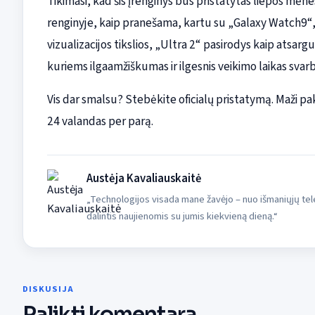
Tikimasi, kad šis įrenginys bus pristatytas liepos m
renginyje, kaip pranešama, kartu su „Galaxy Watch9“, 
vizualizacijos tikslios, „Ultra 2“ pasirodys kaip atsar
kuriems ilgaamžiškumas ir ilgesnis veikimo laikas svar
Vis dar smalsu? Stebėkite oficialų pristatymą. Maži pake
24 valandas per parą.
Austėja Kavaliauskaitė
„Technologijos visada mane žavėjo – nuo išmaniųjų tele
dalintis naujienomis su jumis kiekvieną dieną.“
DISKUSIJA
Palikti komentarą