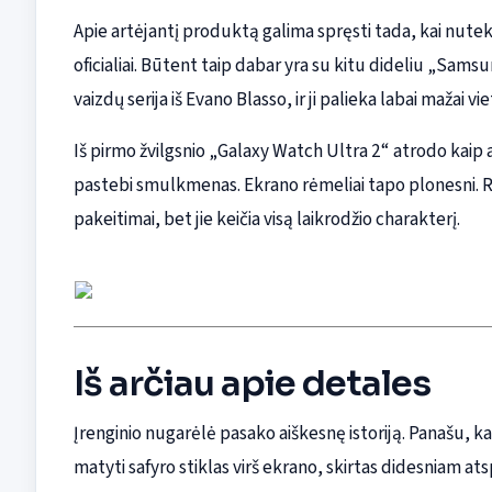
Apie artėjantį produktą galima spręsti tada, kai nutekė
oficialiai. Būtent taip dabar yra su kitu dideliu „Sams
vaizdų serija iš Evano Blasso, ir ji palieka labai mažai v
Iš pirmo žvilgsnio „Galaxy Watch Ultra 2“ atrodo kaip 
pastebi smulkmenas. Ekrano rėmeliai tapo plonesni. R
pakeitimai, bet jie keičia visą laikrodžio charakterį.
Iš arčiau apie detales
Įrenginio nugarėlė pasako aiškesnę istoriją. Panašu, k
matyti safyro stiklas virš ekrano, skirtas didesniam a