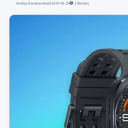
Austėja Kavaliauskaitė
2026-06-26
2
Minutės