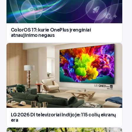
ColorOS 17: kurie OnePlus įrenginiai
atnaujinimo negaus
LG 2026 DI televizoriai Indijoje: 115 colių ekranų
era