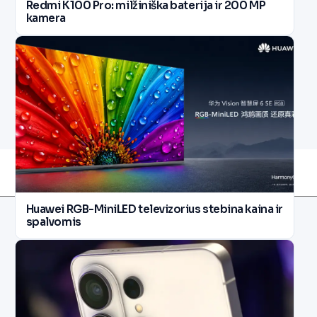
Redmi K100 Pro: milžiniška baterija ir 200 MP
kamera
Huawei RGB-MiniLED televizorius stebina kaina ir
spalvomis