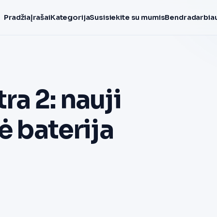
Pradžia
Įrašai
Kategorija
Susisiekite su mumis
Bendradarbiau
ra 2: nauji
ė baterija