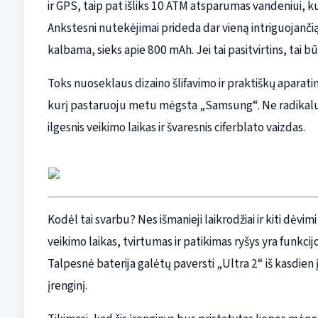
ir GPS, taip pat išliks 10 ATM atsparumas vandeniui, kur
Ankstesni nutekėjimai prideda dar vieną intriguojančią
kalbama, sieks apie 800 mAh. Jei tai pasitvirtins, tai b
Toks nuoseklaus dizaino šlifavimo ir praktiškų aparati
kurį pastaruoju metu mėgsta „Samsung“. Ne radikalus 
ilgesnis veikimo laikas ir švaresnis ciferblato vaizdas.
Kodėl tai svarbu? Nes išmanieji laikrodžiai ir kiti dėvimi
veikimo laikas, tvirtumas ir patikimas ryšys yra funkcij
Talpesnė baterija galėtų paversti „Ultra 2“ iš kasdien
įrenginį.