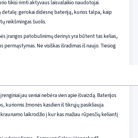
io tikisi rimti aktyvaus laisvalaikio naudotojai.
 detalę: gerokai didesnę bateriją, kurios talpa, kaip
ūtų reikšmingas šuolis.
nės įrangos patobulinimų derinys yra būtent tas kelias,
permąstymas. Ne visiškas išradimas iš naujo. Tiesiog
 įrenginiai jau seniai nebėra vien apie išvaizdą. Baterijos
os, kuriomis žmonės kasdien iš tikrųjų pasikliauja.
 įkraunamo laikrodžio į kur kas mažiau rūpesčių keliantį