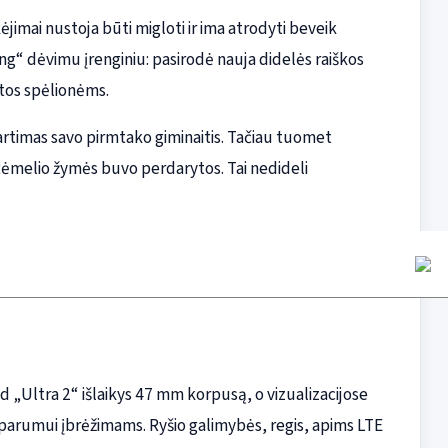
jimai nustoja būti migloti ir ima atrodyti beveik
ung“ dėvimu įrenginiu: pasirodė nauja didelės raiškos
ietos spėlionėms.
artimas savo pirmtako giminaitis. Tačiau tuomet
ėmelio žymės buvo perdarytos. Tai nedideli
ad „Ultra 2“ išlaikys 47 mm korpusą, o vizualizacijose
tsparumui įbrėžimams. Ryšio galimybės, regis, apims LTE