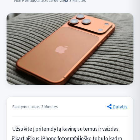
Viltė Petrauskaitė
2026-06-25
3
Minutės
Dalytis
Skaitymo laikas: 3 Minutės
Užsukite į pritemdytą kavinę sutemus ir vaizdas
iškart aiškus: iPhone fotografai ieško tobulo kadro