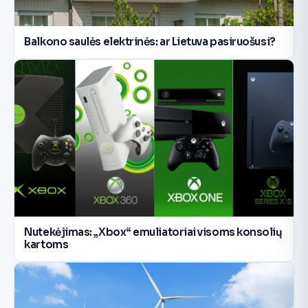
Balkono saulės elektrinės: ar Lietuva pasiruošusi?
Nutekėjimas: „Xbox“ emuliatoriai visoms konsolių
kartoms