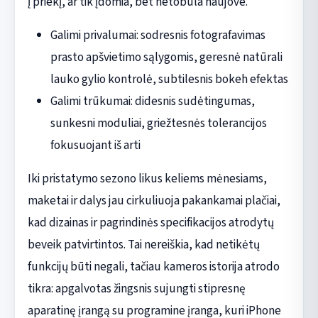
į priekį, ar tik įdomia, bet netobula naujove.
Galimi privalumai: sodresnis fotografavimas
prasto apšvietimo sąlygomis, geresnė natūrali
lauko gylio kontrolė, subtilesnis bokeh efektas
Galimi trūkumai: didesnis sudėtingumas,
sunkesni moduliai, griežtesnės tolerancijos
fokusuojant iš arti
Iki pristatymo sezono likus keliems mėnesiams,
maketai ir dalys jau cirkuliuoja pakankamai plačiai,
kad dizainas ir pagrindinės specifikacijos atrodytų
beveik patvirtintos. Tai nereiškia, kad netikėtų
funkcijų būti negali, tačiau kameros istorija atrodo
tikra: apgalvotas žingsnis sujungti stipresnę
aparatinę įrangą su programine įranga, kuri iPhone