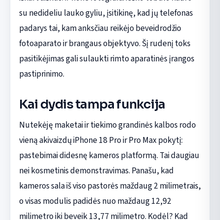
su nedideliu lauko gyliu, įsitikinę, kad jų telefonas
padarys tai, kam anksčiau reikėjo beveidrodžio
fotoaparato ir brangaus objektyvo. Šį rudenį toks
pasitikėjimas gali sulaukti rimto aparatinės įrangos
pastiprinimo.
Kai dydis tampa funkcija
Nutekėję maketai ir tiekimo grandinės kalbos rodo
vieną akivaizdų iPhone 18 Pro ir Pro Max pokytį:
pastebimai didesnę kameros platformą. Tai daugiau
nei kosmetinis demonstravimas. Panašu, kad
kameros sala iš viso pastorės maždaug 2 milimetrais,
o visas modulis padidės nuo maždaug 12,92
milimetro iki beveik 13,77 milimetro. Kodėl? Kad