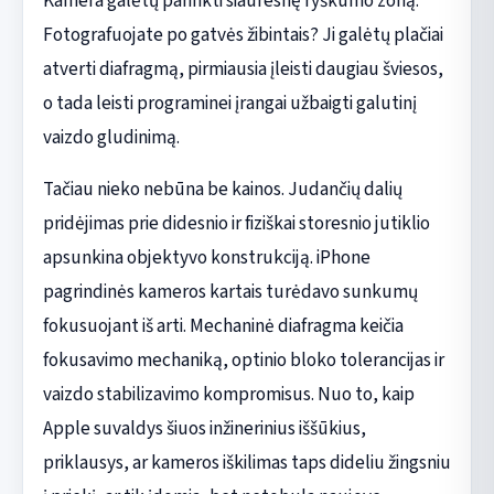
Kamera galėtų parinkti siauresnę ryškumo zoną.
Fotografuojate po gatvės žibintais? Ji galėtų plačiai
atverti diafragmą, pirmiausia įleisti daugiau šviesos,
o tada leisti programinei įrangai užbaigti galutinį
vaizdo gludinimą.
Tačiau nieko nebūna be kainos. Judančių dalių
pridėjimas prie didesnio ir fiziškai storesnio jutiklio
apsunkina objektyvo konstrukciją. iPhone
pagrindinės kameros kartais turėdavo sunkumų
fokusuojant iš arti. Mechaninė diafragma keičia
fokusavimo mechaniką, optinio bloko tolerancijas ir
vaizdo stabilizavimo kompromisus. Nuo to, kaip
Apple suvaldys šiuos inžinerinius iššūkius,
priklausys, ar kameros iškilimas taps dideliu žingsniu