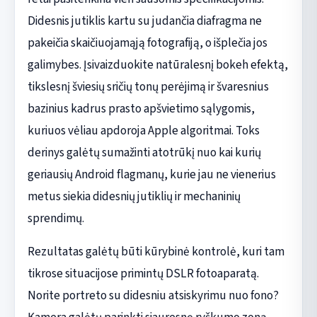
Didesnis jutiklis kartu su judančia diafragma ne
pakeičia skaičiuojamąją fotografiją, o išplečia jos
galimybes. Įsivaizduokite natūralesnį bokeh efektą,
tikslesnį šviesių sričių tonų perėjimą ir švaresnius
bazinius kadrus prasto apšvietimo sąlygomis,
kuriuos vėliau apdoroja Apple algoritmai. Toks
derinys galėtų sumažinti atotrūkį nuo kai kurių
geriausių Android flagmanų, kurie jau ne vienerius
metus siekia didesnių jutiklių ir mechaninių
sprendimų.
Rezultatas galėtų būti kūrybinė kontrolė, kuri tam
tikrose situacijose primintų DSLR fotoaparatą.
Norite portreto su didesniu atsiskyrimu nuo fono?