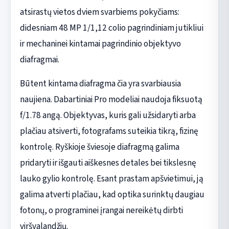
atsirastų vietos dviem svarbiems pokyčiams:
didesniam 48 MP 1/1,12 colio pagrindiniam jutikliui
ir mechaninei kintamai pagrindinio objektyvo
diafragmai.
Būtent kintama diafragma čia yra svarbiausia
naujiena. Dabartiniai Pro modeliai naudoja fiksuotą
f/1.78 angą. Objektyvas, kuris gali užsidaryti arba
plačiau atsiverti, fotografams suteikia tikrą, fizinę
kontrolę. Ryškioje šviesoje diafragmą galima
pridaryti ir išgauti aiškesnes detales bei tikslesnę
lauko gylio kontrolę. Esant prastam apšvietimui, ją
galima atverti plačiau, kad optika surinktų daugiau
fotonų, o programinei įrangai nereikėtų dirbti
viršvalandžių.