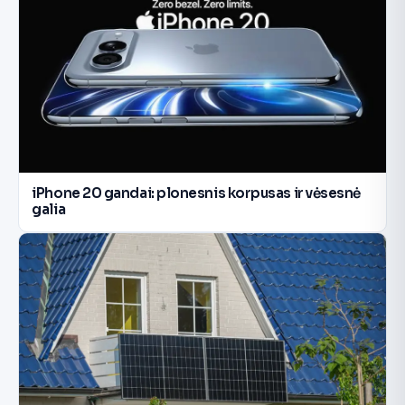
iPhone 20 gandai: plonesnis korpusas ir vėsesnė
galia