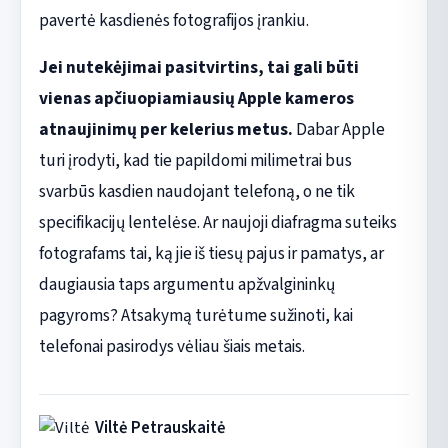
pavertė kasdienės fotografijos įrankiu.
Jei nutekėjimai pasitvirtins, tai gali būti
vienas apčiuopiamiausių Apple kameros
atnaujinimų per kelerius metus.
Dabar Apple
turi įrodyti, kad tie papildomi milimetrai bus
svarbūs kasdien naudojant telefoną, o ne tik
specifikacijų lentelėse. Ar naujoji diafragma suteiks
fotografams tai, ką jie iš tiesų pajus ir pamatys, ar
daugiausia taps argumentu apžvalgininkų
pagyroms? Atsakymą turėtume sužinoti, kai
telefonai pasirodys vėliau šiais metais.
Viltė Petrauskaitė