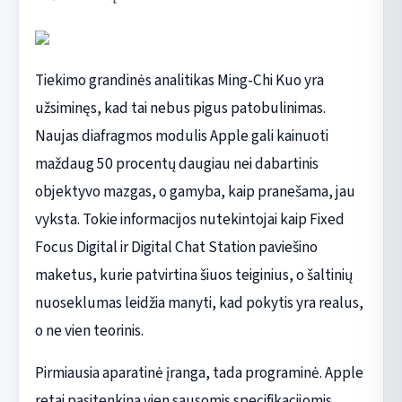
Tiekimo grandinės analitikas Ming-Chi Kuo yra
užsiminęs, kad tai nebus pigus patobulinimas.
Naujas diafragmos modulis Apple gali kainuoti
maždaug 50 procentų daugiau nei dabartinis
objektyvo mazgas, o gamyba, kaip pranešama, jau
vyksta. Tokie informacijos nutekintojai kaip Fixed
Focus Digital ir Digital Chat Station paviešino
maketus, kurie patvirtina šiuos teiginius, o šaltinių
nuoseklumas leidžia manyti, kad pokytis yra realus,
o ne vien teorinis.
Pirmiausia aparatinė įranga, tada programinė. Apple
retai pasitenkina vien sausomis specifikacijomis.