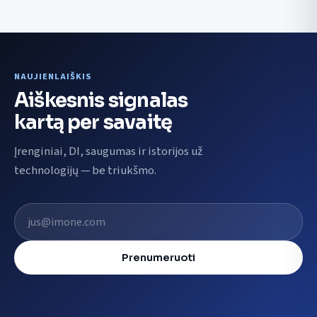
NAUJIENLAIŠKIS
Aiškesnis signalas
kartą per savaitę
Įrenginiai, DI, saugumas ir istorijos už
technologijų — be triukšmo.
El. pašto adresas
Prenumeruoti