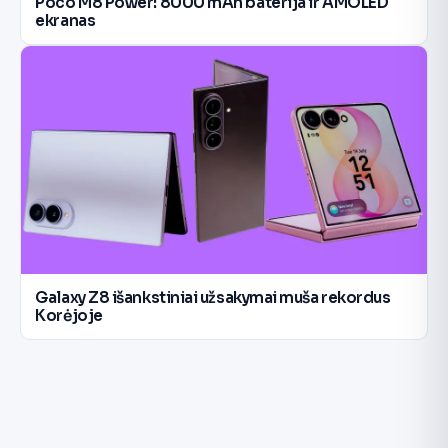
Poco M8 Power: 8000 mAh baterija ir AMOLED
ekranas
Galaxy Z8 išankstiniai užsakymai muša rekordus
Korėjoje