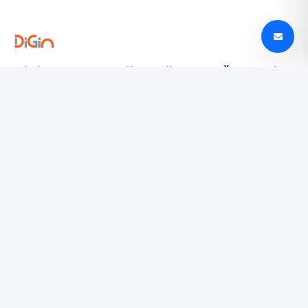
Digin - Technologijų naujienos, apžvalgos ir
tendencijos Lietuvoje
digin.lt – naujausios technologijų naujienos, išsamios
apžvalgos, įrenginių testai ir AI, mobilieji telefonai,
automobilių technologijos ir dar daugiau.
TYRINĖTI
Paslaugų teikimo sąlygos
Privatumo politika
SUSISIEKTI