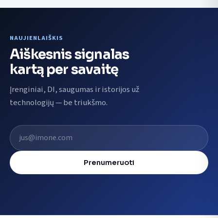
NAUJIENLAIŠKIS
Aiškesnis signalas
kartą per savaitę
Įrenginiai, DI, saugumas ir istorijos už
technologijų — be triukšmo.
El. pašto adresas
Prenumeruoti