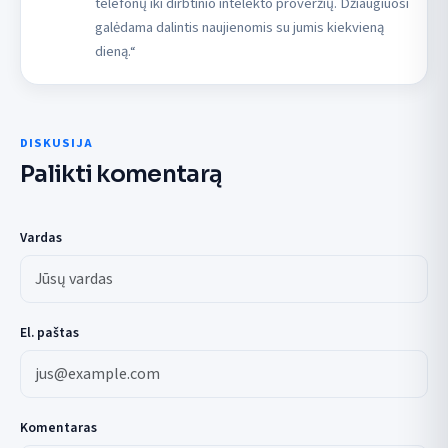
telefonų iki dirbtinio intelekto proveržių. Džiaugiuosi
galėdama dalintis naujienomis su jumis kiekvieną
dieną.“
DISKUSIJA
Palikti komentarą
Vardas
El. paštas
Komentaras