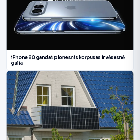
iPhone 20 gandai: plonesnis korpusas ir vėsesnė
galia