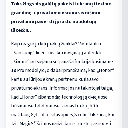
Toks žingsnis galėtų pakeisti ekranų tiekimo
grandinę ir privatumo ekranus iš nišinio
privalumo paversti įprastu naudotojų
lūkesčiu.
Kaip reaguoja kiti prekių ženklai? Vieni laukia
„Samsung“ licencijos, kiti mėgina ją aplenkti.
„Xiaomi“ jau siejama su panašia funkcija būsimame
18 Pro modelyje, o dabar pranešama, kad „Honor“
kartu su Kinijos ekranų partneriu kuria savo
privatumo ekraną. Informacijos nutekintojai teigia,
kad „Honor“ išbando šią technologiją dviejuose
būsimuose telefonuose: vienas turėtų būti
maždaug 6,3 colio, kitas apie 6,8 colio. Tikėtina, kad
tai „Magic9“ šeimos nariai, kurie turėtų pasirodyti