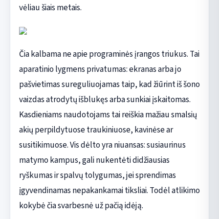
vėliau šiais metais.
Čia kalbama ne apie programinės įrangos triukus. Tai
aparatinio lygmens privatumas: ekranas arba jo
pašvietimas sureguliuojamas taip, kad žiūrint iš šono
vaizdas atrodytų išblukęs arba sunkiai įskaitomas.
Kasdieniams naudotojams tai reiškia mažiau smalsių
akių perpildytuose traukiniuose, kavinėse ar
susitikimuose. Vis dėlto yra niuansas: susiaurinus
matymo kampus, gali nukentėti didžiausias
ryškumas ir spalvų tolygumas, jei sprendimas
įgyvendinamas nepakankamai tiksliai. Todėl atlikimo
kokybė čia svarbesnė už pačią idėją.