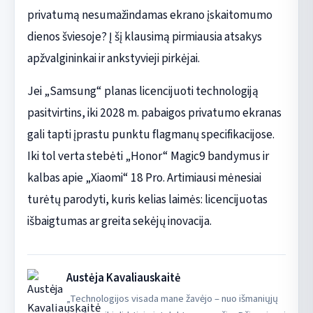
privatumą nesumažindamas ekrano įskaitomumo
dienos šviesoje? Į šį klausimą pirmiausia atsakys
apžvalgininkai ir ankstyvieji pirkėjai.
Jei „Samsung“ planas licencijuoti technologiją
pasitvirtins, iki 2028 m. pabaigos privatumo ekranas
gali tapti įprastu punktu flagmanų specifikacijose.
Iki tol verta stebėti „Honor“ Magic9 bandymus ir
kalbas apie „Xiaomi“ 18 Pro. Artimiausi mėnesiai
turėtų parodyti, kuris kelias laimės: licencijuotas
išbaigtumas ar greita sekėjų inovacija.
Austėja Kavaliauskaitė
„Technologijos visada mane žavėjo – nuo išmaniųjų