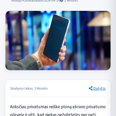
Austėja Kavaliauskaitė
2026-06-24
2
Minutės
Dalytis
Skaitymo laikas: 2 Minutės
Anksčiau privatumas reiškė ploną ekrano privatumo
plėvelę ir viltį, kad niekas nežvilgtelės per petį.