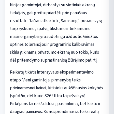
Kinijos gamintojai, dirbantys su vietiniais ekranų
tiekėjais, gali greitai priartėti prie panašaus
rezultato. Tačiau atkartoti „Samsung“ pusiausvyrą
tarp ryškumo, spalvų tikslumo ir tinkamumo
masinei gamybai yra sudėtinga užduotis. Griežtos
optinės tolerancijos ir programinis kalibravimas
skiria įtikinamą privatumo ekraną nuo tokio, kuris
dėl pritemdymo suprastina visą žiūrėjimo patirtį.
Reikėtų tikėtis intensyvaus eksperimentavimo
etapo. Vieni gamintojai pirmenybę teiks
prieinamesnei kainai, kiti sieks aukščiausios kokybės
įspūdžio, dėl kurio S26 Ultra taip išsiskyrė.
Pirkėjams tai reikš didesnį pasirinkimą, bet kartu ir
daugiau painiavos. Kuris sprendimas suteiks realų