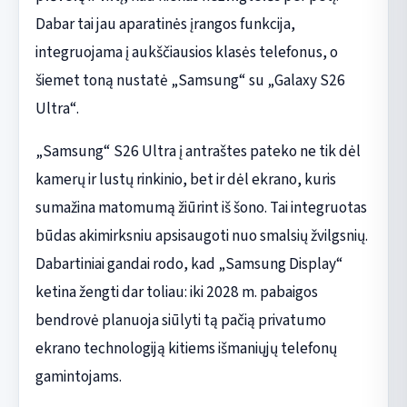
Dabar tai jau aparatinės įrangos funkcija,
integruojama į aukščiausios klasės telefonus, o
šiemet toną nustatė „Samsung“ su „Galaxy S26
Ultra“.
„Samsung“ S26 Ultra į antraštes pateko ne tik dėl
kamerų ir lustų rinkinio, bet ir dėl ekrano, kuris
sumažina matomumą žiūrint iš šono. Tai integruotas
būdas akimirksniu apsisaugoti nuo smalsių žvilgsnių.
Dabartiniai gandai rodo, kad „Samsung Display“
ketina žengti dar toliau: iki 2028 m. pabaigos
bendrovė planuoja siūlyti tą pačią privatumo
ekrano technologiją kitiems išmaniųjų telefonų
gamintojams.