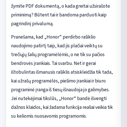
žymite PDF dokumentą, o kada greitai užsirašote
priminimą? Būtent tai ir bandoma parduoti kaip
pagrindinį privalumą.
Pranešama, kad „Honor“ perdirbo rašiklio
naudojimo patirtį taip, kad jis plačiai veiktų su
trečiųjų šalių programėlėmis, o ne tik su pačios
bendrovės įrankiais. Tai svarbu. Net ir gerai
ištobulintas išmanusis rašiklis atsiskleidžia tik tada,
kai užrašų programėlės, piešimo įrankiai ir biuro
programinė įranga iš tiesų išnaudoja jo galimybes.
Jei nutekėjimai tikslūs, „Honor“ bandė išvengti
dažnos klaidos, kai žadama funkcija realiai veikia tik
su keliomis nuosavomis programomis.