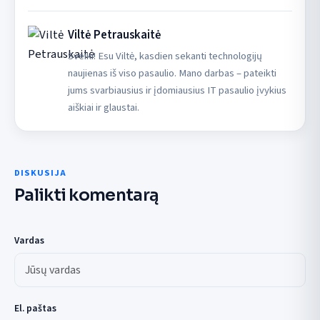
Viltė Petrauskaitė
Sveiki! Esu Viltė, kasdien sekanti technologijų
naujienas iš viso pasaulio. Mano darbas – pateikti
jums svarbiausius ir įdomiausius IT pasaulio įvykius
aiškiai ir glaustai.
DISKUSIJA
Palikti komentarą
Vardas
El. paštas