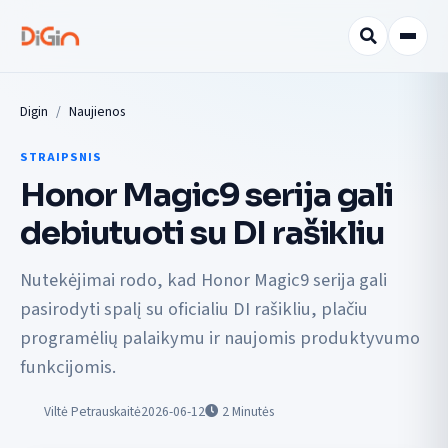
Digin
Naujienos
STRAIPSNIS
Honor Magic9 serija gali
debiutuoti su DI rašikliu
Nutekėjimai rodo, kad Honor Magic9 serija gali
pasirodyti spalį su oficialiu DI rašikliu, plačiu
programėlių palaikymu ir naujomis produktyvumo
funkcijomis.
Viltė Petrauskaitė
2026-06-12
2
Minutės