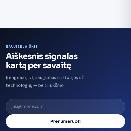
NAUJIENLAIŠKIS
Aiškesnis signalas
kartą per savaitę
Įrenginiai, DI, saugumas ir istorijos už
technologijų — be triukšmo.
El. pašto adresas
Prenumeruoti