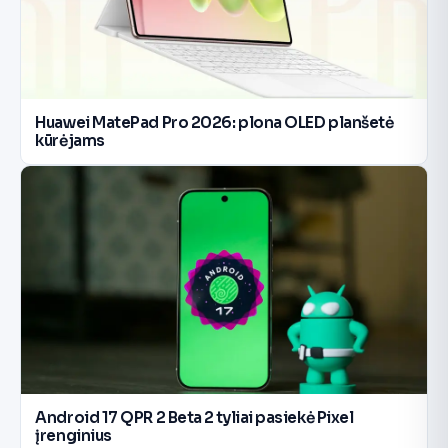
Huawei MatePad Pro 2026: plona OLED planšetė
kūrėjams
Android 17 QPR 2 Beta 2 tyliai pasiekė Pixel
įrenginius