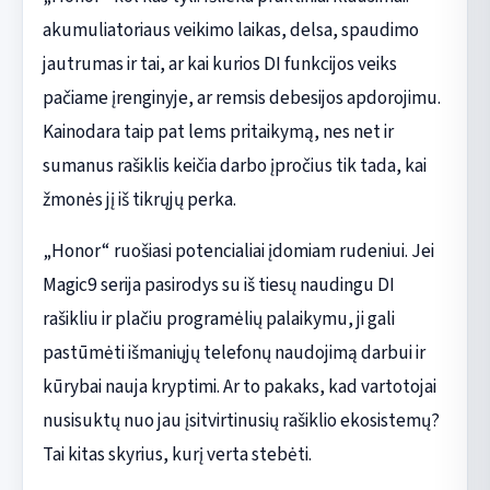
akumuliatoriaus veikimo laikas, delsa, spaudimo
jautrumas ir tai, ar kai kurios DI funkcijos veiks
pačiame įrenginyje, ar remsis debesijos apdorojimu.
Kainodara taip pat lems pritaikymą, nes net ir
sumanus rašiklis keičia darbo įpročius tik tada, kai
žmonės jį iš tikrųjų perka.
„Honor“ ruošiasi potencialiai įdomiam rudeniui. Jei
Magic9 serija pasirodys su iš tiesų naudingu DI
rašikliu ir plačiu programėlių palaikymu, ji gali
pastūmėti išmaniųjų telefonų naudojimą darbui ir
kūrybai nauja kryptimi. Ar to pakaks, kad vartotojai
nusisuktų nuo jau įsitvirtinusių rašiklio ekosistemų?
Tai kitas skyrius, kurį verta stebėti.