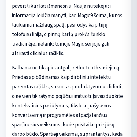
paversti kur kas išmanesniu. Nauja nutekėjusi
informacija leidžia manyti, kad Magic9 šeima, kurios
laukiama maždaug spalį, pasirodys kaip trijų
telefonų linija, o pirmą kartą prekės ženklo
tradicinėje, nelankstomoje Magic serijoje gali
atsirasti oficialus rašiklis.
Kalbama ne tik apie antgalį ir Bluetooth susiejimą.
Priedas apibūdinamas kaip dirbtiniu intelektu
paremtas rašiklis, sukurtas produktyvumui didinti,
o ne vien tik rašymo pojūčiui imituoti. Įsivaizduokite
kontekstinius pasiūlymus, tikslesnį rašysenos
konvertavimą ir programėles atpažįstančius
sparčiuosius veiksmus, kurie prisitaiko prie jūsų
darbo būdo. Spartieji veiksmai, suprantantys, kada