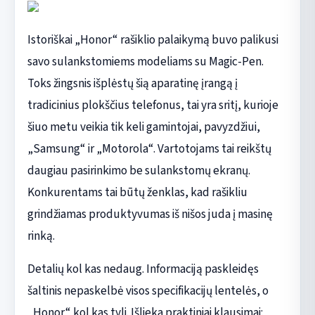
Istoriškai „Honor“ rašiklio palaikymą buvo palikusi
savo sulankstomiems modeliams su Magic-Pen.
Toks žingsnis išplėstų šią aparatinę įrangą į
tradicinius plokščius telefonus, tai yra sritį, kurioje
šiuo metu veikia tik keli gamintojai, pavyzdžiui,
„Samsung“ ir „Motorola“. Vartotojams tai reikštų
daugiau pasirinkimo be sulankstomų ekranų.
Konkurentams tai būtų ženklas, kad rašikliu
grindžiamas produktyvumas iš nišos juda į masinę
rinką.
Detalių kol kas nedaug. Informaciją paskleidęs
šaltinis nepaskelbė visos specifikacijų lentelės, o
„Honor“ kol kas tyli. Išlieka praktiniai klausimai: