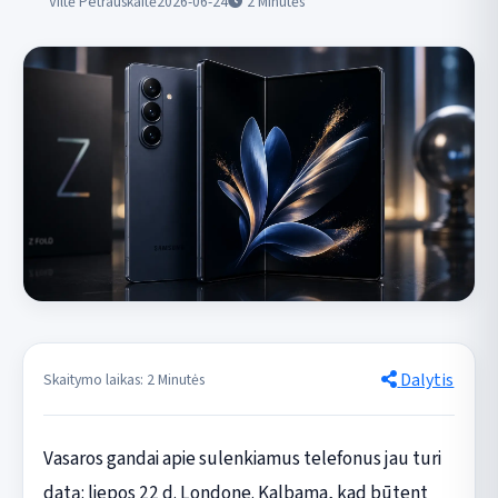
Viltė Petrauskaitė
2026-06-24
2
Minutės
Dalytis
Skaitymo laikas: 2 Minutės
Vasaros gandai apie sulenkiamus telefonus jau turi
datą: liepos 22 d. Londone. Kalbama, kad būtent