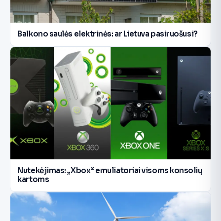
Balkono saulės elektrinės: ar Lietuva pasiruošusi?
Nutekėjimas: „Xbox“ emuliatoriai visoms konsolių
kartoms