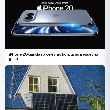
iPhone 20 gandai: plonesnis korpusas ir vėsesnė
galia