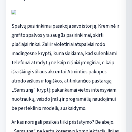
Spalvų pasirinkimai pasakoja savo istoriją. Kreminė ir
grafito spalvos yra saugūs pasirinkimai, skirti
plačiajai rinkai. Žali ir violetiniai atspalviai rodo
madingesnę kryptį, kuria siekiama, kad sulenkiami
telefonai atrodytų ne kaip nišiniai įrenginiai, o kaip
išraiškingi stiliaus akcentai. Atminties pakopos
atrodo aiškios ir logiškos, atitinkančios pastarąją
„Samsung“ kryptį: pakankamai vietos intensyviam
nuotraukų, vaizdo įrašų ir programėlių naudojimui
be perteklinio modelių suskaidymo.
Ar kas nors gali pasikeisti iki pristatymo? Be abejo.
„Samsung“ ne kartą koregavo komplektacijų linijas,