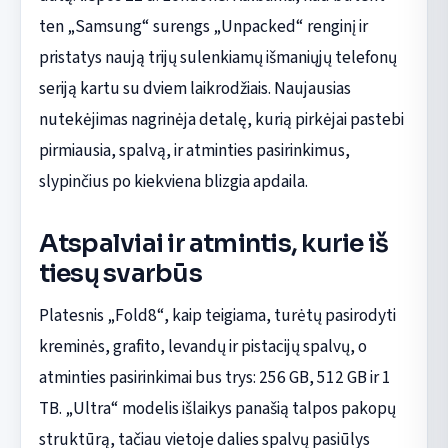
ten „Samsung“ surengs „Unpacked“ renginį ir
pristatys naują trijų sulenkiamų išmaniųjų telefonų
seriją kartu su dviem laikrodžiais. Naujausias
nutekėjimas nagrinėja detalę, kurią pirkėjai pastebi
pirmiausia, spalvą, ir atminties pasirinkimus,
slypinčius po kiekviena blizgia apdaila.
Atspalviai ir atmintis, kurie iš
tiesų svarbūs
Platesnis „Fold8“, kaip teigiama, turėtų pasirodyti
kreminės, grafito, levandų ir pistacijų spalvų, o
atminties pasirinkimai bus trys: 256 GB, 512 GB ir 1
TB. „Ultra“ modelis išlaikys panašią talpos pakopų
struktūrą, tačiau vietoje dalies spalvų pasiūlys