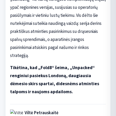
ypač regionines versijas, susijusias su operatorių
pasiūlymais ir vietiniu lustų tiekimu. Vis dėlto šie
nutekėjimai suteikia naudingą vaizdą: serija derins
praktiškus atminties pasirinkimus su drąsesniais
spalvų sprendimais, o aparatinės įrangos
pasirinkimai atsiskirs pagal našumo ir rinkos
strategiją.
Tikėtina, kad „Fold8“ šeima, „Unpacked“
renginiui pasiekus Londoną, daugiausia
dėmesio skirs spartai, didesnėms atminties
talpoms ir naujoms apdailoms.
Viltė Petrauskaitė