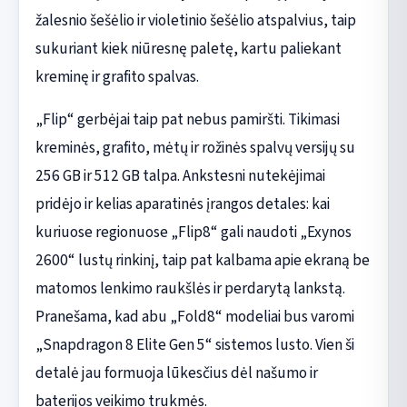
žalesnio šešėlio ir violetinio šešėlio atspalvius, taip
sukuriant kiek niūresnę paletę, kartu paliekant
kreminę ir grafito spalvas.
„Flip“ gerbėjai taip pat nebus pamiršti. Tikimasi
kreminės, grafito, mėtų ir rožinės spalvų versijų su
256 GB ir 512 GB talpa. Ankstesni nutekėjimai
pridėjo ir kelias aparatinės įrangos detales: kai
kuriuose regionuose „Flip8“ gali naudoti „Exynos
2600“ lustų rinkinį, taip pat kalbama apie ekraną be
matomos lenkimo raukšlės ir perdarytą lankstą.
Pranešama, kad abu „Fold8“ modeliai bus varomi
„Snapdragon 8 Elite Gen 5“ sistemos lusto. Vien ši
detalė jau formuoja lūkesčius dėl našumo ir
baterijos veikimo trukmės.