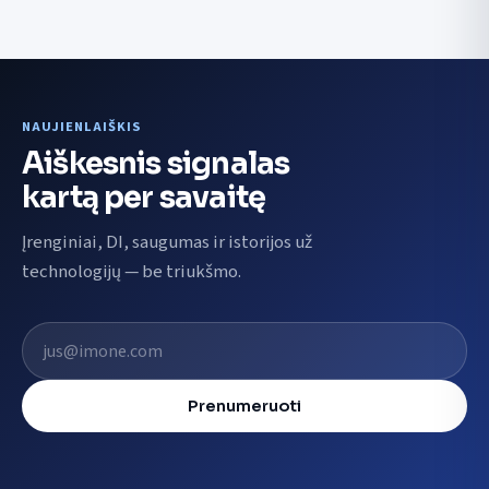
NAUJIENLAIŠKIS
Aiškesnis signalas
kartą per savaitę
Įrenginiai, DI, saugumas ir istorijos už
technologijų — be triukšmo.
El. pašto adresas
Prenumeruoti