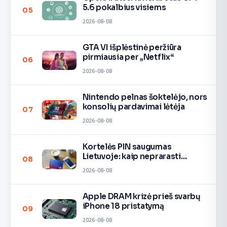
5.6 pokalbius visiems
05
2026-08-08
GTA VI išplėstinė peržiūra
pirmiausia per „Netflix“
06
2026-08-08
Nintendo pelnas šoktelėjo, nors
konsolių pardavimai lėtėja
07
2026-08-08
Kortelės PIN saugumas
Lietuvoje: kaip neprarasti
08
pinigų
2026-08-08
Apple DRAM krizė prieš svarbų
iPhone 18 pristatymą
09
2026-08-08