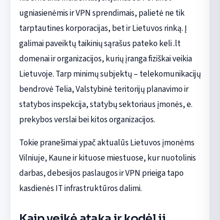
ugniasienėmis ir VPN sprendimais, palietė ne tik
tarptautines korporacijas, bet ir Lietuvos rinką. Į
galimai paveiktų taikinių sąrašus pateko keli .lt
domenai ir organizacijos, kurių įranga fiziškai veikia
Lietuvoje. Tarp minimų subjektų – telekomunikacijų
bendrovė Telia, Valstybinė teritorijų planavimo ir
statybos inspekcija, statybų sektoriaus įmonės, e.
prekybos verslai bei kitos organizacijos.
Tokie pranešimai ypač aktualūs Lietuvos įmonėms
Vilniuje, Kaune ir kituose miestuose, kur nuotolinis
darbas, debesijos paslaugos ir VPN prieiga tapo
kasdienės IT infrastruktūros dalimi.
Kaip veikė ataka ir kodėl ji