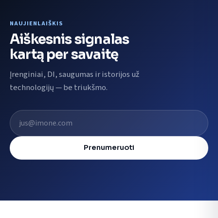
NAUJIENLAIŠKIS
Aiškesnis signalas
kartą per savaitę
Įrenginiai, DI, saugumas ir istorijos už
technologijų — be triukšmo.
El. pašto adresas
Prenumeruoti