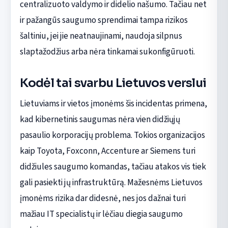
centralizuoto valdymo ir didelio našumo. Tačiau net
ir pažangūs saugumo sprendimai tampa rizikos
šaltiniu, jei jie neatnaujinami, naudoja silpnus
slaptažodžius arba nėra tinkamai sukonfigūruoti.
Kodėl tai svarbu Lietuvos verslui
Lietuviams ir vietos įmonėms šis incidentas primena,
kad kibernetinis saugumas nėra vien didžiųjų
pasaulio korporacijų problema. Tokios organizacijos
kaip Toyota, Foxconn, Accenture ar Siemens turi
didžiules saugumo komandas, tačiau atakos vis tiek
gali pasiekti jų infrastruktūrą. Mažesnėms Lietuvos
įmonėms rizika dar didesnė, nes jos dažnai turi
mažiau IT specialistų ir lėčiau diegia saugumo