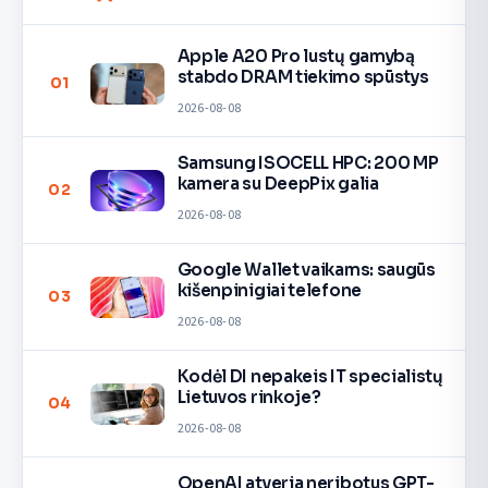
Apple A20 Pro lustų gamybą
stabdo DRAM tiekimo spūstys
01
2026-08-08
Samsung ISOCELL HPC: 200 MP
kamera su DeepPix galia
02
2026-08-08
Google Wallet vaikams: saugūs
kišenpinigiai telefone
03
2026-08-08
Kodėl DI nepakeis IT specialistų
Lietuvos rinkoje?
04
2026-08-08
OpenAI atveria neribotus GPT-