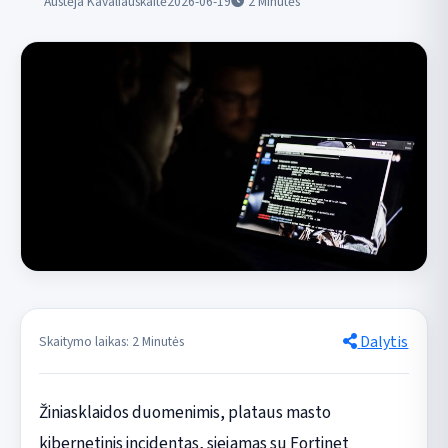
Austėja Kavaliauskaitė
2026-06-19
2
Minutės
Dalytis
Skaitymo laikas: 2 Minutės
Žiniasklaidos duomenimis, plataus masto
kibernetinis incidentas, siejamas su Fortinet