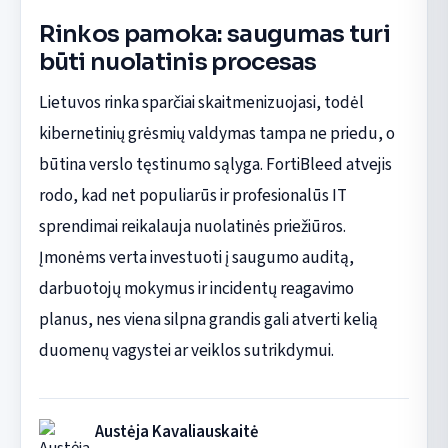
Rinkos pamoka: saugumas turi
būti nuolatinis procesas
Lietuvos rinka sparčiai skaitmenizuojasi, todėl
kibernetinių grėsmių valdymas tampa ne priedu, o
būtina verslo tęstinumo sąlyga. FortiBleed atvejis
rodo, kad net populiarūs ir profesionalūs IT
sprendimai reikalauja nuolatinės priežiūros.
Įmonėms verta investuoti į saugumo auditą,
darbuotojų mokymus ir incidentų reagavimo
planus, nes viena silpna grandis gali atverti kelią
duomenų vagystei ar veiklos sutrikdymui.
Austėja Kavaliauskaitė