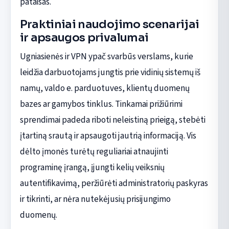
pataisas.
Praktiniai naudojimo scenarijai
ir apsaugos privalumai
Ugniasienės ir VPN ypač svarbūs verslams, kurie
leidžia darbuotojams jungtis prie vidinių sistemų iš
namų, valdo e. parduotuves, klientų duomenų
bazes ar gamybos tinklus. Tinkamai prižiūrimi
sprendimai padeda riboti neleistiną prieigą, stebėti
įtartiną srautą ir apsaugoti jautrią informaciją. Vis
dėlto įmonės turėtų reguliariai atnaujinti
programinę įrangą, įjungti kelių veiksnių
autentifikavimą, peržiūrėti administratorių paskyras
ir tikrinti, ar nėra nutekėjusių prisijungimo
duomenų.