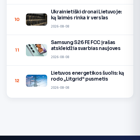
Ukrainietiški dronai Lietuvoje:
ką laimės rinka ir verslas
10
2026-08-08
Samsung S26 FE FCC įrašas
atskleidžia svarbias naujoves
11
2026-08-08
Lietuvos energetikos šuolis: ką
rodo „Litgrid“ pusmetis
12
2026-08-08