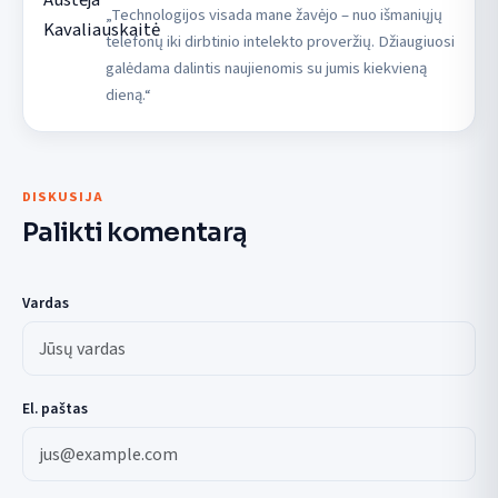
„Technologijos visada mane žavėjo – nuo išmaniųjų
telefonų iki dirbtinio intelekto proveržių. Džiaugiuosi
galėdama dalintis naujienomis su jumis kiekvieną
dieną.“
DISKUSIJA
Palikti komentarą
Vardas
El. paštas