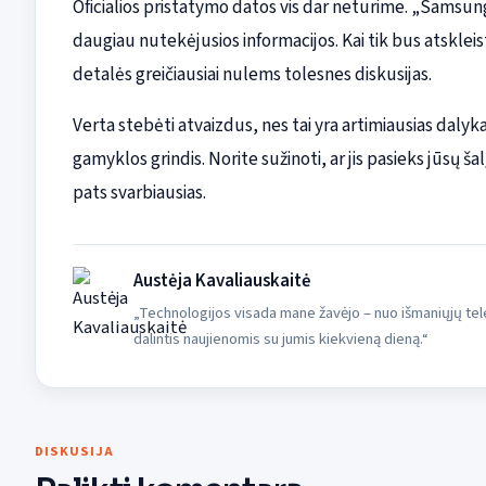
Oficialios pristatymo datos vis dar neturime. „Samsung“
daugiau nutekėjusios informacijos. Kai tik bus atskleis
detalės greičiausiai nulems tolesnes diskusijas.
Verta stebėti atvaizdus, nes tai yra artimiausias dalyk
gamyklos grindis. Norite sužinoti, ar jis pasieks jūsų ša
pats svarbiausias.
Austėja Kavaliauskaitė
„Technologijos visada mane žavėjo – nuo išmaniųjų tele
dalintis naujienomis su jumis kiekvieną dieną.“
DISKUSIJA