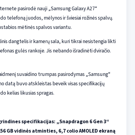
Internete pasirodė nauji „Samsung Galaxy A27“
rodo telefoną juodos, mėlynos ir šviesiai rožinės spalvų.
stabios mėtinės spalvos variantu.
is dangtelis ir kamerų sala, kuri tikrai nesistengia likti
efonas gulės rankoje. Jis nebando išradinėti dviračio.
ų vaidmenį suvaidino trumpas pasirodymas „Samsung“
o datą buvo atskleistas beveik visas specifikacijų
do kelias likusias spragas.
grindines specifikacijas: „Snapdragon 6 Gen 3“
 256 GB vidinės atminties, 6,7 colio AMOLED ekraną