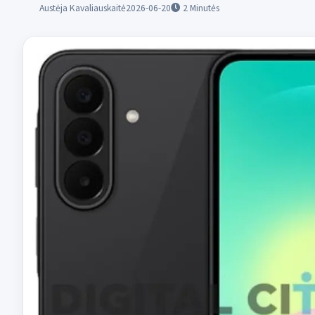
Austėja Kavaliauskaitė
2026-06-20
2
Minutės