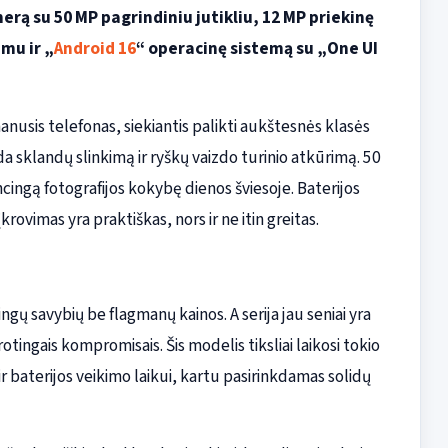
rą su 50 MP pagrindiniu jutikliu, 12 MP priekinę
imu ir „
Android 16
“ operacinę sistemą su „One UI
šmanusis telefonas, siekiantis palikti aukštesnės klasės
 sklandų slinkimą ir ryškų vaizdo turinio atkūrimą. 50
ncingą fotografijos kokybę dienos šviesoje. Baterijos
krovimas yra praktiškas, nors ir ne itin greitas.
ų savybių be flagmanų kainos. A serija jau seniai yra
ingais kompromisais. Šis modelis tiksliai laikosi tokio
 baterijos veikimo laikui, kartu pasirinkdamas solidų