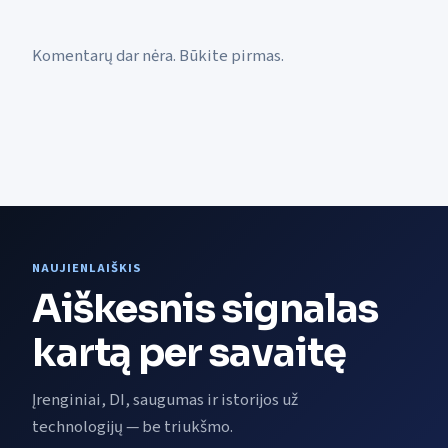
Komentarų dar nėra. Būkite pirmas.
NAUJIENLAIŠKIS
Aiškesnis signalas
kartą per savaitę
Įrenginiai, DI, saugumas ir istorijos už
technologijų — be triukšmo.