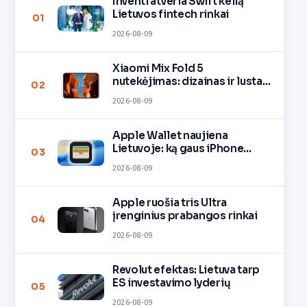
Inventi atveria Swift kelią
Lietuvos fintech rinkai
01
2026-08-09
Xiaomi Mix Fold 5
nutekėjimas: dizainas ir lustas
02
O3
2026-08-09
Apple Wallet naujiena
Lietuvoje: ką gaus iPhone
03
savininkai?
2026-08-09
Apple ruošia tris Ultra
įrenginius prabangos rinkai
04
2026-08-09
Revolut efektas: Lietuva tarp
ES investavimo lyderių
05
2026-08-09