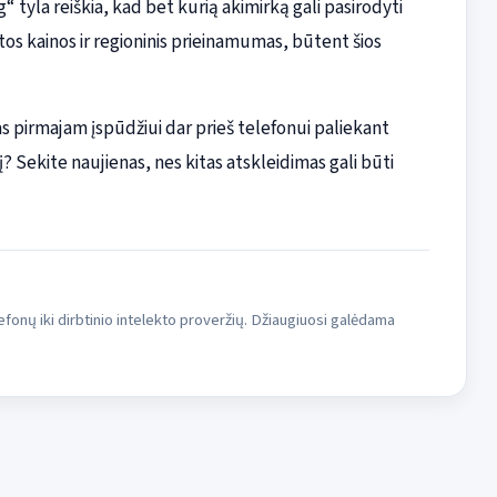
 tyla reiškia, kad bet kurią akimirką gali pasirodyti
tos kainos ir regioninis prieinamumas, būtent šios
as pirmajam įspūdžiui dar prieš telefonui paliekant
lį? Sekite naujienas, nes kitas atskleidimas gali būti
fonų iki dirbtinio intelekto proveržių. Džiaugiuosi galėdama