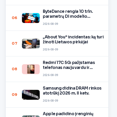
ByteDance rengia 10 trln.
parametrų DI modelio
06
mokymą
2026-08-09
„About You“ incidentas: ką turi
žinoti Lietuvos pirkėjai
07
2026-08-09
Redmi 17C 5G: pažįstamas
telefonas nauju vardu ir
08
spalvomis
2026-08-09
Samsung didina DRAM rinkos
atotrūkį 2026 m. II ketv.
09
2026-08-09
Apple padidino įrenginių