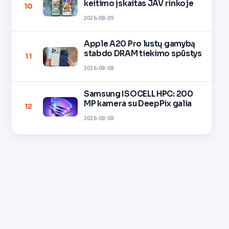
keitimo įskaitas JAV rinkoje
10
2026-08-09
Apple A20 Pro lustų gamybą
stabdo DRAM tiekimo spūstys
11
2026-08-08
Samsung ISOCELL HPC: 200
MP kamera su DeepPix galia
12
2026-08-08