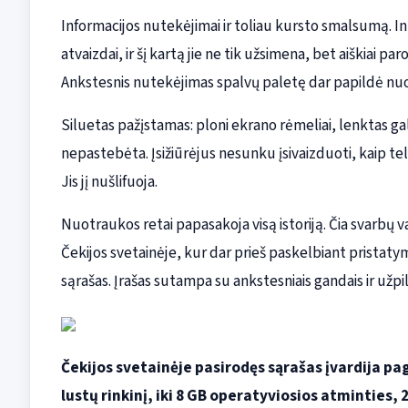
Informacijos nutekėjimai ir toliau kursto smalsumą. 
atvaizdai, ir šį kartą jie ne tik užsimena, bet aiškiai pa
Ankstesnis nutekėjimas spalvų paletę dar papildė nuo
Siluetas pažįstamas: ploni ekrano rėmeliai, lenktas galin
nepastebėta. Įsižiūrėjus nesunku įsivaizduoti, kaip tel
Jis jį nušlifuoja.
Nuotraukos retai papasakoja visą istoriją. Čia svarb
Čekijos svetainėje, kur dar prieš paskelbiant pristatym
sąrašas. Įrašas sutampa su ankstesniais gandais ir užpil
Čekijos svetainėje pasirodęs sąrašas įvardija pa
lustų rinkinį, iki 8 GB operatyviosios atminties,