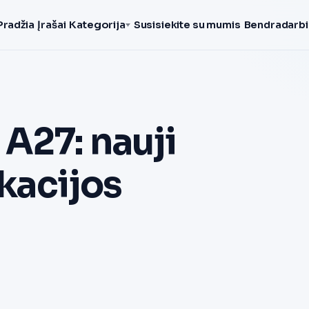
Pradžia
Įrašai
Kategorija
Susisiekite su mumis
Bendradarbi
A27: nauji
ikacijos