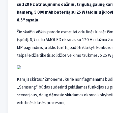
su 120 Hz atnaujinimo dažniu, trigubą galinę kame
kamerą, 5 000 mAh bateriją su 25 W laidiniu įkrov
8.5“ sąsaja.
Šie skaičiai aiškiai parodo esmę: tai vidutinės klasės i
įspūdį. 6,7 colio AMOLED ekranas su 120 Hz dažniu žada
MP pagrindinis jutiklis turėtų padėti išlaikyti konkure
talpa leidžia tikėtis solidžios veikimo trukmės, o 25 W į
Kam jis skirtas? Žmonėms, kurie nori flagmanams būding
„Samsung“ būdas suderinti geidžiamas funkcijas su prot
scenarijaus, daug dėmesio skirdamas ekrano kokybei ir
vidutinės klasės procesorių.