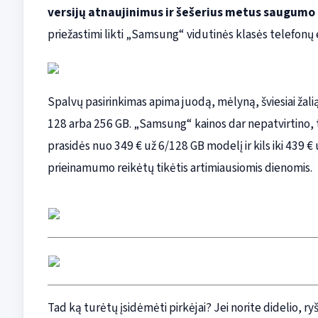
versijų atnaujinimus ir šešerius metus saugumo 
priežastimi likti „Samsung“ vidutinės klasės telefonų
Spalvų pasirinkimas apima juodą, mėlyną, šviesiai žalią 
128 arba 256 GB. „Samsung“ kainos dar nepatvirtino, 
prasidės nuo 349 € už 6/128 GB modelį ir kils iki 439 € u
prieinamumo reikėtų tikėtis artimiausiomis dienomis.
Tad ką turėtų įsidėmėti pirkėjai? Jei norite didelio, ry