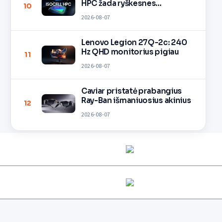
HPC žada ryškesnes
10
nuotraukas
2026-08-07
Lenovo Legion 27Q-2c: 240
Hz QHD monitorius pigiau
11
2026-08-07
Caviar pristatė prabangius
Ray-Ban išmaniuosius akinius
12
2026-08-07