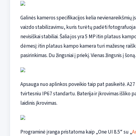
Galinės kameros specifikacijos kelia nevienareikšmių į
vaizdo stabilizavimu, kuris turėtų padėti fotografuoja
nevisiškai stabiliai. Šalia jos yra 5 MP itin plataus ka
dėmesį: itin plataus kampo kamera turi mažesnę raišk
pasirinkimas. Du žingsniai į priekį. Vienas žingsnis į šoną.
Apsauga nuo aplinkos poveikio taip pat pasikeitė. A27
tvirtesniu IP67 standartu. Baterija ir įkrovimas išliko
laidinis įkrovimas.
Programinė įranga pristatoma kaip „One UI 8.5“ su „
A