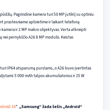
spūdžių. Pagrindinė kamera turi 50 MP jutiklį su optiniu
nt prastesniame apšvietime ir laikant telefoną
mpo kamera ir 2 MP makro objektyvas. Verta atkreipti
ą nei pernykščio A26 8 MP modulis. Keistas
 turi IP64 atsparumą purslams, o A26 buvo įvertintas
 pažįstami: 5 000 mAh talpos akumuliatorius ir 25 W
ndroid 16
“.
„Samsung“ žada šešis „Android“