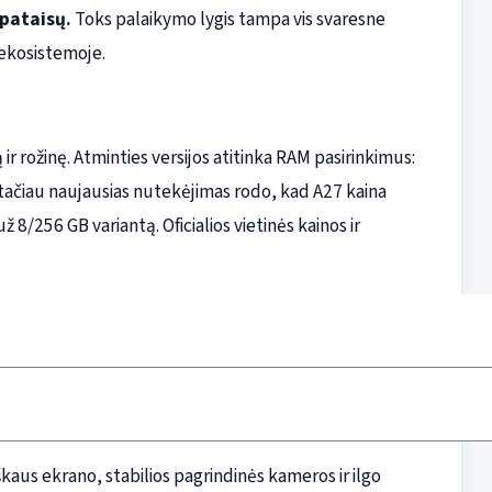
pataisų.
Toks palaikymo lygis tampa vis svaresne
 ekosistemoje.
ir rožinę. Atminties versijos atitinka RAM pasirinkimus:
tačiau naujausias nutekėjimas rodo, kad A27 kaina
ž 8/256 GB variantą. Oficialios vietinės kainos ir
škaus ekrano, stabilios pagrindinės kameros ir ilgo