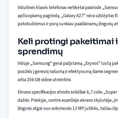
Vidutinės klasės telefonas netikėtai pasirodė „Samsun
apčiuopiamą pagrindą. „Galaxy A27“ nėra užslėptas fla
patobulinimus ir porą sunkiau paaiškinamų žingsnių at
Keli protingi pakeitimai 
sprendimų
Viduje „Samsung“ gerai pažįstamą „Exynos“ lustą pak
posūkis į geresnį našumą ir efektyvumą šiame segment
arba 256 GB vidine atmintimi.
Ekrano specifikacijos atrodo solidžiai: 6,7 colio „Sup
dažnis. Priekyje, centre esančioje ekrano skylutėje,
žingsnis atgal nuo ankstesnio 13 MP jutiklio, tačiau i