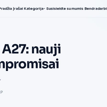
Pradžia
Įrašai
Kategorija
Susisiekite su mumis
Bendradarbi
A27: nauji
ompromisai
,
IP