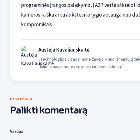
programinės įrangos palaikymo, į A27 verta atkreipti 
kameros raiška arba aukštesnio lygio apsauga nuo dulkių
kompromisais.
Austėja Kavaliauskaitė
„Technologijos visada mane žavėjo – nuo išmaniųjų tele
dalintis naujienomis su jumis kiekvieną dieną.“
DISKUSIJA
Palikti komentarą
Vardas