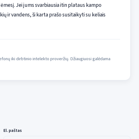
dėmesį. Jei jums svarbiausia itin plataus kampo
 ir vandens, ši karta prašo susitaikyti su keliais
fonų iki dirbtinio intelekto proveržių. Džiaugiuosi galėdama
El. paštas