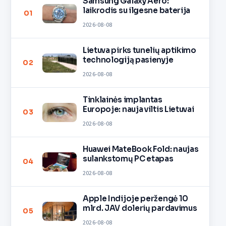
Samsung Galaxy Aero:
laikrodis su ilgesne baterija
01
2026-08-08
Lietuva pirks tunelių aptikimo
technologiją pasienyje
02
2026-08-08
Tinklainės implantas
Europoje: nauja viltis Lietuvai
03
2026-08-08
Huawei MateBook Fold: naujas
sulankstomų PC etapas
04
2026-08-08
Apple Indijoje peržengė 10
mlrd. JAV dolerių pardavimus
05
2026-08-08