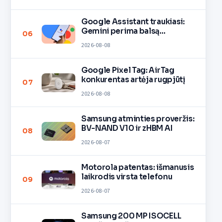
Google Assistant traukiasi:
Gemini perima balsą
06
įrenginiuose
2026-08-08
Google Pixel Tag: AirTag
konkurentas artėja rugpjūtį
07
2026-08-08
Samsung atminties proveržis:
BV-NAND V10 ir zHBM AI
08
2026-08-07
Motorola patentas: išmanusis
laikrodis virsta telefonu
09
2026-08-07
Samsung 200 MP ISOCELL