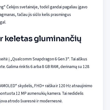
g“ Čekijos svetainėje, todėl gandai pagaliau įgavo
gmanas, tačiau jis siūlo kelis prasmingus
gal.
ir keletas gluminančių
eitė į „Qualcomm Snapdragon 6 Gen 3“. Tai aiškus
e. Galima rinktis 6 arba 8 GB RAM, derinamą su 128
er AMOLED“ skydelis, FHD+ raiška ir 120 Hz atnaujinimo
 įmontuota 12 MP asmenukių kamera. Tai nedidelis
špjova atrodo švaresnė ir modernesnė.