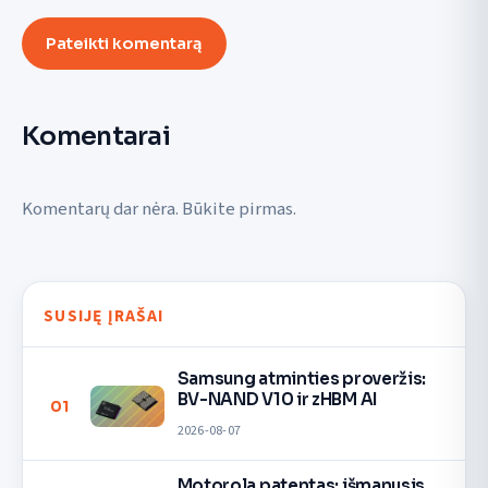
Pateikti komentarą
Komentarai
Komentarų dar nėra. Būkite pirmas.
SUSIJĘ ĮRAŠAI
Samsung atminties proveržis:
BV-NAND V10 ir zHBM AI
01
2026-08-07
Motorola patentas: išmanusis