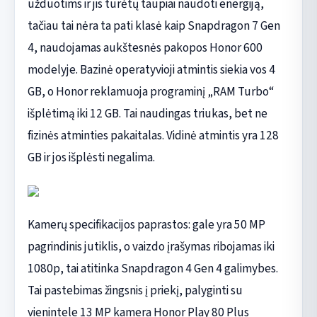
užduotims ir jis turėtų taupiai naudoti energiją,
tačiau tai nėra ta pati klasė kaip Snapdragon 7 Gen
4, naudojamas aukštesnės pakopos Honor 600
modelyje. Bazinė operatyvioji atmintis siekia vos 4
GB, o Honor reklamuoja programinį „RAM Turbo“
išplėtimą iki 12 GB. Tai naudingas triukas, bet ne
fizinės atminties pakaitalas. Vidinė atmintis yra 128
GB ir jos išplėsti negalima.
Kamerų specifikacijos paprastos: gale yra 50 MP
pagrindinis jutiklis, o vaizdo įrašymas ribojamas iki
1080p, tai atitinka Snapdragon 4 Gen 4 galimybes.
Tai pastebimas žingsnis į priekį, palyginti su
vienintele 13 MP kamera Honor Play 80 Plus