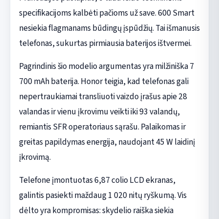
specifikacijoms kalbėti pačioms už save. 600 Smart
nesiekia flagmanams būdingų įspūdžių. Tai išmanusis
telefonas, sukurtas pirmiausia baterijos ištvermei.
Pagrindinis šio modelio argumentas yra milžiniška 7
700 mAh baterija. Honor teigia, kad telefonas gali
nepertraukiamai transliuoti vaizdo įrašus apie 28
valandas ir vienu įkrovimu veikti iki 93 valandų,
remiantis SFR operatoriaus sąrašu. Palaikomas ir
greitas papildymas energija, naudojant 45 W laidinį
įkrovimą.
Telefone įmontuotas 6,87 colio LCD ekranas,
galintis pasiekti maždaug 1 020 nitų ryškumą. Vis
dėlto yra kompromisas: skydelio raiška siekia