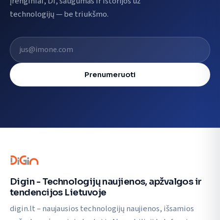
Įrenginiai, DI, saugumas ir istorijos už
technologijų — be triukšmo.
El. pašto adresas
Prenumeruoti
Digin - Technologijų naujienos, apžvalgos ir
tendencijos Lietuvoje
digin.lt – naujausios technologijų naujienos, išsamios