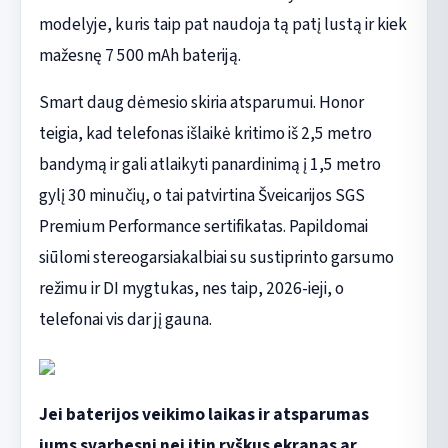
modelyje, kuris taip pat naudoja tą patį lustą ir kiek
mažesnę 7 500 mAh bateriją.
Smart daug dėmesio skiria atsparumui. Honor
teigia, kad telefonas išlaikė kritimo iš 2,5 metro
bandymą ir gali atlaikyti panardinimą į 1,5 metro
gylį 30 minučių, o tai patvirtina Šveicarijos SGS
Premium Performance sertifikatas. Papildomai
siūlomi stereogarsiakalbiai su sustiprinto garsumo
režimu ir DI mygtukas, nes taip, 2026-ieji, o
telefonai vis dar jį gauna.
Jei baterijos veikimo laikas ir atsparumas
jums svarbesni nei itin ryškus ekranas ar