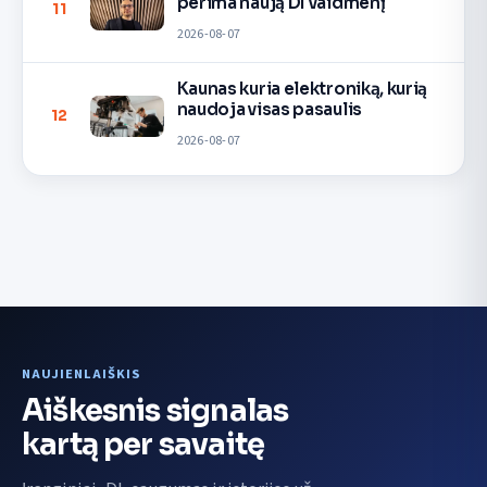
perima naują DI vaidmenį
11
2026-08-07
Kaunas kuria elektroniką, kurią
naudoja visas pasaulis
12
2026-08-07
NAUJIENLAIŠKIS
Aiškesnis signalas
kartą per savaitę