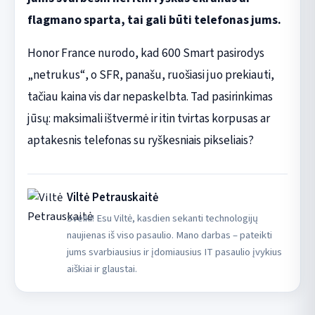
flagmano sparta, tai gali būti telefonas jums.
Honor France nurodo, kad 600 Smart pasirodys
„netrukus“, o SFR, panašu, ruošiasi juo prekiauti,
tačiau kaina vis dar nepaskelbta. Tad pasirinkimas
jūsų: maksimali ištvermė ir itin tvirtas korpusas ar
aptakesnis telefonas su ryškesniais pikseliais?
Viltė Petrauskaitė
Sveiki! Esu Viltė, kasdien sekanti technologijų
naujienas iš viso pasaulio. Mano darbas – pateikti
jums svarbiausius ir įdomiausius IT pasaulio įvykius
aiškiai ir glaustai.