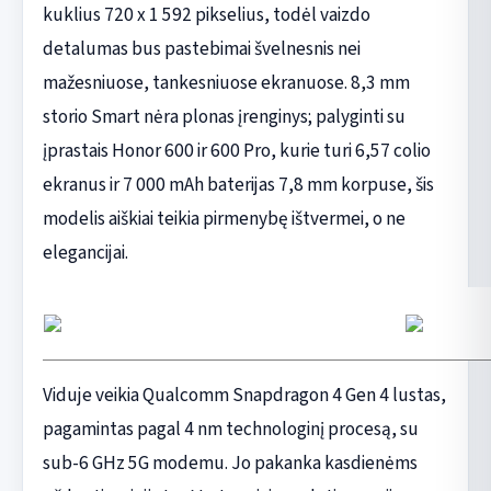
kuklius 720 x 1 592 pikselius, todėl vaizdo
detalumas bus pastebimai švelnesnis nei
mažesniuose, tankesniuose ekranuose. 8,3 mm
storio Smart nėra plonas įrenginys; palyginti su
įprastais Honor 600 ir 600 Pro, kurie turi 6,57 colio
ekranus ir 7 000 mAh baterijas 7,8 mm korpuse, šis
modelis aiškiai teikia pirmenybę ištvermei, o ne
elegancijai.
Viduje veikia Qualcomm Snapdragon 4 Gen 4 lustas,
pagamintas pagal 4 nm technologinį procesą, su
sub-6 GHz 5G modemu. Jo pakanka kasdienėms