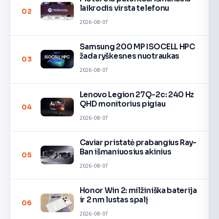
laikrodis virsta telefonu
02
2026-08-07
Samsung 200 MP ISOCELL HPC
žada ryškesnes nuotraukas
03
2026-08-07
Lenovo Legion 27Q-2c: 240 Hz
QHD monitorius pigiau
04
2026-08-07
Caviar pristatė prabangius Ray-
Ban išmaniuosius akinius
05
2026-08-07
Honor Win 2: milžiniška baterija
ir 2 nm lustas spalį
06
2026-08-07