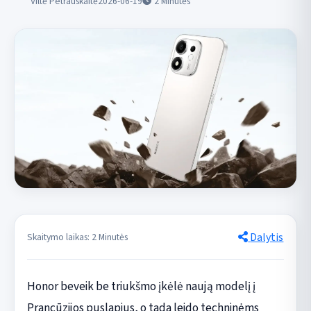
Viltė Petrauskaitė
2026-06-19
2
Minutės
Dalytis
Skaitymo laikas: 2 Minutės
Honor beveik be triukšmo įkėlė naują modelį į
Prancūzijos puslapius, o tada leido techninėms