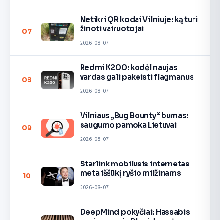
Netikri QR kodai Vilniuje: ką turi
žinoti vairuotojai
07
2026-08-07
Redmi K200: kodėl naujas
vardas gali pakeisti flagmanus
08
2026-08-07
Vilniaus „Bug Bounty“ bumas:
saugumo pamoka Lietuvai
09
2026-08-07
Starlink mobilusis internetas
meta iššūkį ryšio milžinams
10
2026-08-07
DeepMind pokyčiai: Hassabis