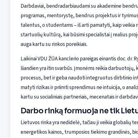
Darbdaviai, bendradarbiaudami su akademine bendruom
programas, mentorystę, bendrus projektus ir tyrimus
talentus, o studentams – iš arti pamatyti, kaip veiki
startuolių kultūrą, kai būsimi specialistai į realius p
auga kartu su rinkos poreikiais.
Laikinai VDU ŽŪA kanclerio pareigas einantis doc. dr. 
šiandien yra itin svarbūs. Įmonėms reikia darbuotojų,
procesus, bet ir geba naudoti integruotus dirbtinio i
matyti rizikas ir priimti sprendimus ne intuicija, o an
kartu su socialiniais partneriais, mecenatais ir darbdavi
Darbo rinką formuoja ne tik Lietuv
Lietuvos rinka yra nedidelė, tačiau ji veikia globalių 
energetikos kainos, trumposios tiekimo grandinės, b