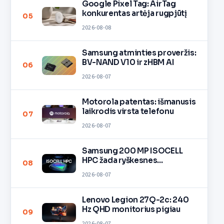
Google Pixel Tag: AirTag
konkurentas artėja rugpjūtį
05
2026-08-08
Samsung atminties proveržis:
BV-NAND V10 ir zHBM AI
06
2026-08-07
Motorola patentas: išmanusis
laikrodis virsta telefonu
07
2026-08-07
Samsung 200 MP ISOCELL
HPC žada ryškesnes
08
nuotraukas
2026-08-07
Lenovo Legion 27Q-2c: 240
Hz QHD monitorius pigiau
09
2026-08-07