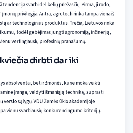
endencija svarbi dėl kelių priežasčių. Pirma, ji rodo,
T įmonių privilegija. Antra, agrotech rinka tampa viena iš
rslą ar technologinius produktus. Trečia, Lietuvos rinka
trūkumu, todėl gebėjimas jungti agronomiją, inžineriją,
 vienu vertingiausių profesinių pranašumų.
viečia dirbti dar iki
tys absolventai, bet ir žmonės, kurie moka veikti
ramine įranga, valdyti išmaniąją techniką, suprasti
ančių verslo sąlygų. VDU Žemės ūkio akademijoje
pa vienu svarbiausių konkurencingumo kriterijų.