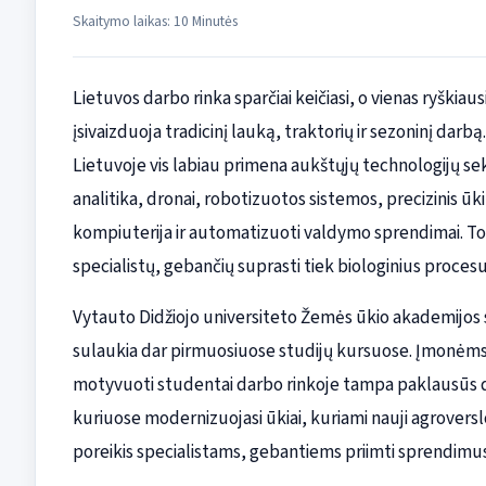
Skaitymo laikas: 10 Minutės
Lietuvos darbo rinka sparčiai keičiasi, o vienas ryškiau
įsivaizduoja tradicinį lauką, traktorių ir sezoninį darb
Lietuvoje vis labiau primena aukštųjų technologijų se
analitika, dronai, robotizuotos sistemos, precizinis ūk
kompiuterija ir automatizuoti valdymo sprendimai. Tod
specialistų, gebančių suprasti tiek biologinius proces
Vytauto Didžiojo universiteto Žemės ūkio akademijos 
sulaukia dar pirmuosiuose studijų kursuose. Įmonėms
motyvuoti studentai darbo rinkoje tampa paklausūs d
kuriuose modernizuojasi ūkiai, kuriami nauji agroversl
poreikis specialistams, gebantiems priimti sprendimu