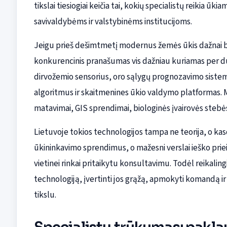
tikslai tiesiogiai keičia tai, kokių specialistų reikia
savivaldybėms ir valstybinėms institucijoms.
Jeigu prieš dešimtmetį modernus žemės ūkis dažnai b
konkurencinis pranašumas vis dažniau kuriamas per du
dirvožemio sensorius, oro sąlygų prognozavimo siste
algoritmus ir skaitmenines ūkio valdymo platformas. Mi
matavimai, GIS sprendimai, biologinės įvairovės stebės
Lietuvoje tokios technologijos tampa ne teorija, o kas
ūkininkavimo sprendimus, o mažesni verslai ieško prie
vietinei rinkai pritaikytu konsultavimu. Todėl reikalingi
technologiją, įvertinti jos grąžą, apmokyti komandą i
tikslu.