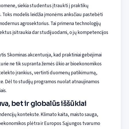
ene, siekia studentus įtraukti į praktikų
. Toks modelis leidžia įmonėms anksčiau pastebėti
a modernus agrosektorius. Tai primena technologijų
rojektus įsitraukia dar studijuodami, o jų kompetencijos
Rytis Skominas akcentuoja, kad praktiniai gebėjimai
 kurie ne tik supranta žemės ūkio ar bioekonomikos
ntelekto įrankius, vertinti duomenų patikimumą,
alize. Dėl to studijų programos nuolat atnaujinamos
ais.
a, bet ir globalūs iššūkiai
tendencijų kontekste. Klimato kaita, maisto sauga,
ioekonomikos plėtra ir Europos Sąjungos tvarumo