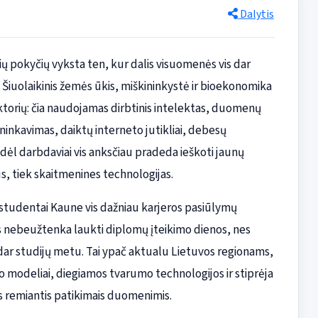
Dalytis
sių pokyčių vyksta ten, kur dalis visuomenės vis dar
ą. Šiuolaikinis žemės ūkis, miškininkystė ir bioekonomika
ktorių: čia naudojamas dirbtinis intelektas, duomenų
ininkavimas, daiktų interneto jutikliai, debesų
ėl darbdaviai vis anksčiau pradeda ieškoti jaunų
us, tiek skaitmenines technologijas.
studentai Kaune vis dažniau karjeros pasiūlymų
 nebeužtenka laukti diplomų įteikimo dienos, nes
ar studijų metu. Tai ypač aktualu Lietuvos regionams,
o modeliai, diegiamos tvarumo technologijos ir stiprėja
s remiantis patikimais duomenimis.