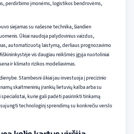
 ūkiams, perdirbimo įmonėms, logistikos bendrovėms,
uvo siejamas su našesne technika, šiandien
omenis. Ūkiai naudoja palydovinius vaizdus,
mas, automatizuotą laistymą, derliaus prognozavimo
škininkystėje vis daugiau reikšmės įgyja nuotoliniai
ena ir klimato rizikos modeliavimas.
dienybe. Stambesni ūkiai jau investuoja į precizinio
inamų skaitmeninių įrankių lietuvių kalba arba su
 specialistai, kurie gali padėti pasirinkti tinkamą
r sujungti technologinį sprendimą su konkrečiu verslo