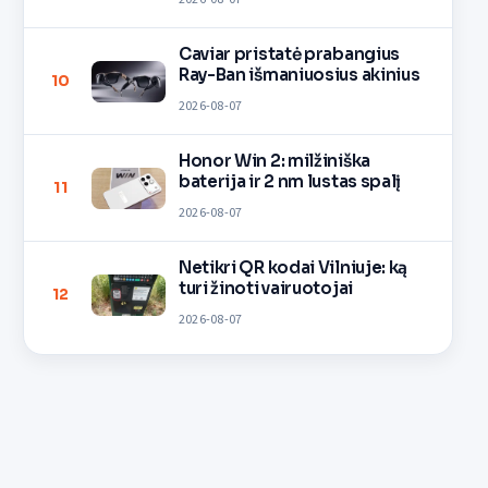
Caviar pristatė prabangius
Ray-Ban išmaniuosius akinius
10
2026-08-07
Honor Win 2: milžiniška
baterija ir 2 nm lustas spalį
11
2026-08-07
Netikri QR kodai Vilniuje: ką
turi žinoti vairuotojai
12
2026-08-07