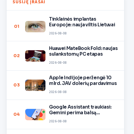
SUSIJĘ ĮRAŠAI
Tinklainės implantas
Europoje: nauja viltis Lietuvai
01
2026-08-08
Huawei MateBook Fold: naujas
sulankstomų PC etapas
02
2026-08-08
Apple Indijoje peržengė 10
mlrd. JAV dolerių pardavimus
03
2026-08-08
Google Assistant traukiasi:
Gemini perima balsą
04
įrenginiuose
2026-08-08