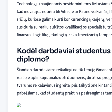
Technologijų naujienomis besidomintiems lietuviams ši t
kad inovacijos nebėra tik Vilniuje ar Kaune veikiančių I
sričių, kuriose galima kurti konkurencingą karjerą, ve
susiduria su realiu aukštos kvalifikacijos specialistų 
finansus, logistiką, ekologiją ir skaitmenizaciją tampa
Kodėl darbdaviai studentus k
diplomo?
Šiandien darbdaviams reikalingi ne tik teoriją išmanan
realioje aplinkoje: analizuoti duomenis, dirbti su prog
tvarumo reikalavimus ir greitai prisitaikyti prie kint
pabrėžiama, kad studentų praktinis pasirengimas tam