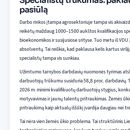
Specialistų trūkumas: paklaus
pasiūlą
Darbo rinkos įtampa agrosektoriuje tampa vis akivaiz
reikėtų maždaug 1000–1500 aukštos kvalifikacijos speci
bioekonomikos ir susijusiose srityse. Tuo metu iš VDU
absolventų. Tai reiškia, kad paklausa kelis kartus virš
specialistų tampa vis sunkiau.
Užimtumo tarnybos darbdavių nuomonės tyrimas atskle
darbuotojų trūkumu susiduria 58,8 proc. darbdavių. T
2026 m. minimi kvalifikuotų darbuotojų stygius, kon
motyvavimas ir jaunų talentų pritraukimas. Žemės ūkio 
pritraukimą kaip aktualų iššūkį įvardija daugiau nei tr
Tai nėra vien žemės ūkio problema. Tai struktūrinis Li