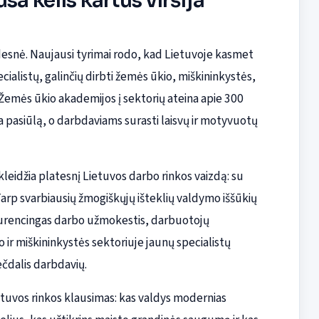
a kelis kartus viršija
desnė. Naujausi tyrimai rodo, kad Lietuvoje kasmet
alistų, galinčių dirbti žemės ūkio, miškininkystės,
 Žemės ūkio akademijos į sektorių ateina apie 300
ija pasiūlą, o darbdaviams surasti laisvų ir motyvuotų
idžia platesnį Lietuvos darbo rinkos vaizdą: su
arp svarbiausių žmogiškųjų išteklių valdymo iššūkių
kurencingas darbo užmokestis, darbuotojų
ir miškininkystės sektoriuje jaunų specialistų
ečdalis darbdavių.
etuvos rinkos klausimas: kas valdys modernias