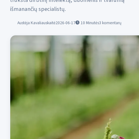
trūksta dirbtinį intelektą, duomenis ir tvarumą
išmanančių specialistų.
Austėja Kavaliauskaitė
2026-06-17
10
Minutės
3 komentarų