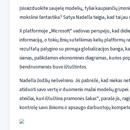
Įsivaizduokite saujelę modelių, tyliai kaupiančių įmon
mokslinė fantastika? Satya Nadella teigia, kad tai jau 
X platformoje „Microsoft“ vadovas perspėjo, kad didiej
informaciją, o tokių žinių sutelkimas kelių platformų r
rezultatą palygino su pirmąja globalizacijos banga, k
sienas, palikdamos ekonomines diagramas, kurios popie
bendruomenės buvo ištuštintos.
Nadella žodžių nešvelnino. Jis pabrėžė, kad niekas netu
atiduoti savo vertę ir duomenis mažai modelių grupei. „
ateičiai, kuri ištuština pramonės šakas“, parašė jis, rag
kontrolę savo žinioms ir apsaugo darbuotojų kompete