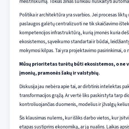
meistriškumą. Tokias žinias sunkiau nuskaityti automat
Politika ir architektūra yra svarbios. Jei procesas likt
paslaugos galėtų centralizuoti ne tik skaičiavimo ište
kompetencijos infrastruktūrą, kurią įmonės kuria deš
ekosistemos, sąveikumo standartai ir būdai, leidžiantys
mokymosi kilpas. Tai yra projektavimo pasirinkimai, o
Mūsų prioritetas turėtų būti ekosistemos, o ne 
įmonių, pramonės šakų ir valstybių.
Diskusija jau nebėra apie tai, ar dirbtinis intelektas pak
transformacijos grąžą. Ar vertė liks paskirstyta tarp di
kontroliuojančias duomenis, modelius ir įžvalgų keliu
Šis klausimas nulems, kur išliks darbo vietos, kur įsitv
etapas sustiprins ekonomiką, ar ją nualins. Laikas apsis