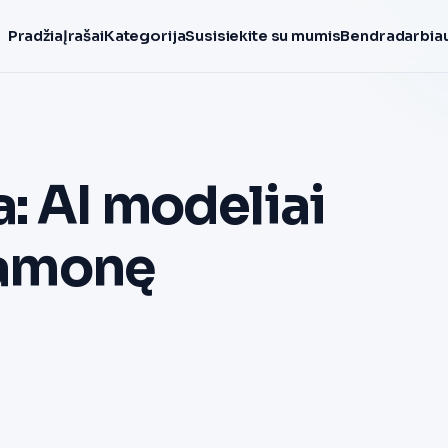
Pradžia
Įrašai
Kategorija
Susisiekite su mumis
Bendradarbiau
: AI modeliai
pramonę