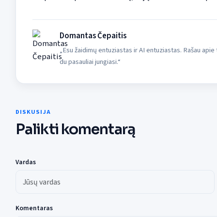
Domantas Čepaitis
„Esu žaidimų entuziastas ir AI entuziastas. Rašau apie ta
du pasauliai jungiasi.“
DISKUSIJA
Palikti komentarą
Vardas
Komentaras