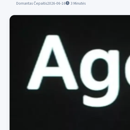
Domantas Čepaitis
2026-06-16
3
Minutės