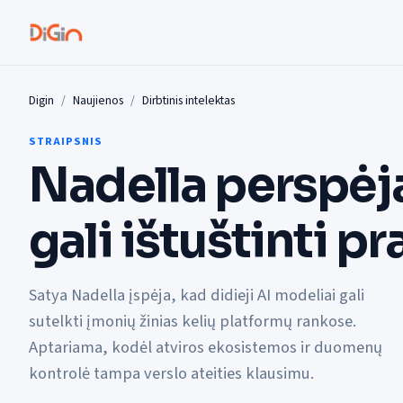
Digin
Naujienos
Dirbtinis intelektas
STRAIPSNIS
Nadella perspėja
gali ištuštinti 
Satya Nadella įspėja, kad didieji AI modeliai gali
sutelkti įmonių žinias kelių platformų rankose.
Aptariama, kodėl atviros ekosistemos ir duomenų
kontrolė tampa verslo ateities klausimu.