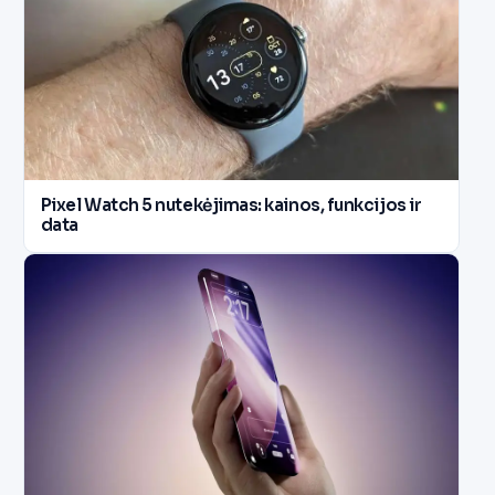
Pixel Watch 5 nutekėjimas: kainos, funkcijos ir
data