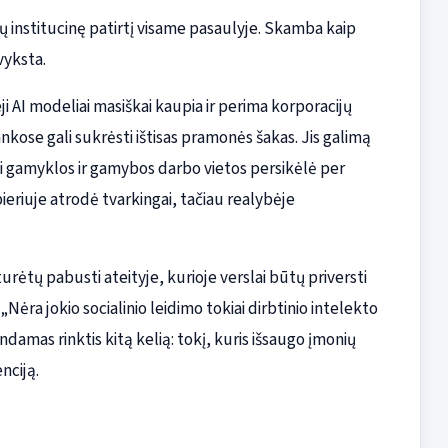
ių institucinę patirtį visame pasaulyje. Skamba kaip
vyksta.
i AI modeliai masiškai kaupia ir perima korporacijų
ankose gali sukrėsti ištisas pramonės šakas. Jis galimą
ai gamyklos ir gamybos darbo vietos persikėlė per
riuje atrodė tvarkingai, tačiau realybėje
rėtų pabusti ateityje, kurioje verslai būtų priversti
Nėra jokio socialinio leidimo tokiai dirbtinio intelekto
indamas rinktis kitą kelią: tokį, kuris išsaugo įmonių
nciją.