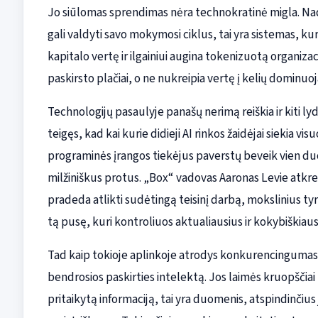
Jo siūlomas sprendimas nėra technokratinė migla. Nadel
gali valdyti savo mokymosi ciklus, tai yra sistemas, ku
kapitalo vertę ir ilgainiui augina tokenizuotą organizac
paskirsto plačiai, o ne nukreipia vertę į kelių dominuo
Technologijų pasaulyje panašų nerimą reiškia ir kiti 
teigęs, kad kai kurie didieji AI rinkos žaidėjai siekia v
programinės įrangos tiekėjus paverstų beveik vien d
milžiniškus protus. „Box“ vadovas Aaronas Levie atkreipi
pradeda atlikti sudėtingą teisinį darbą, mokslinius ty
tą pusę, kuri kontroliuos aktualiausius ir kokybiškiau
Tad kaip tokioje aplinkoje atrodys konkurencingumas
bendrosios paskirties intelektą. Jos laimės kruopščiai 
pritaikytą informaciją, tai yra duomenis, atspindinčius 