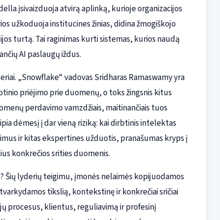
la įsivaizduoja atvirą aplinką, kurioje organizacijos
rios užkoduoja institucines žinias, didina žmogiškojo
ijos turtą. Tai raginimas kurti sistemas, kurios naudą
jančių AI paslaugų iždus.
lyderiai. „Snowflake“ vadovas Sridharas Ramaswamy yra
isuotinio priėjimo prie duomenų, o toks žingsnis kitus
uomenų perdavimo vamzdžiais, maitinančiais tuos
a dėmesį į dar vieną riziką: kai dirbtinis intelektas
rimus ir kitas ekspertines užduotis, pranašumas kryps į
sius konkrečios srities duomenis.
? Šių lyderių teigimu, įmonės nelaimės kopijuodamos
tvarkydamos tikslią, kontekstinę ir konkrečiai sričiai
jų procesus, klientus, reguliavimą ir profesinį