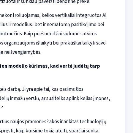
izuotai ir sunkiau paversti bendrine preke.
ų nekontroliuojamas, kelios vertikaliai integruotos AI
klius ir modelius, bet ir nematomą pasitikėjimo bei
imtmečius. Kaip priešnuodžiai siūlomos atviros
 organizacijoms išlaikyti bei praktiškai taikyti savo
 ne neišvengiamybės.
vien modelio kūrimas, kad vertė judėtų tarp
eis darbą. Ji yra apie tai, kas pasiims šios
delių ir mažų verslų, ar susitelks aplink kelias įmones,
s?
irtins naujos pramonės šakos ir ar kitas technologijų
pręsti, kaip kursime tokią ateitį, sparčiai senka.