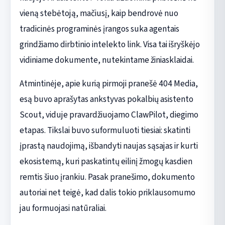
vieną stebėtoją, mačiusį, kaip bendrovė nuo
tradicinės programinės įrangos suka agentais
grindžiamo dirbtinio intelekto link. Visa tai išryškėjo
vidiniame dokumente, nutekintame žiniasklaidai.
Atmintinėje, apie kurią pirmoji pranešė 404 Media,
esą buvo aprašytas ankstyvas pokalbių asistento
Scout, viduje pravardžiuojamo ClawPilot, diegimo
etapas. Tikslai buvo suformuluoti tiesiai: skatinti
įprastą naudojimą, išbandyti naujas sąsajas ir kurti
ekosistemą, kuri paskatintų eilinį žmogų kasdien
remtis šiuo įrankiu. Pasak pranešimo, dokumento
autoriai net teigė, kad dalis tokio priklausomumo
jau formuojasi natūraliai.