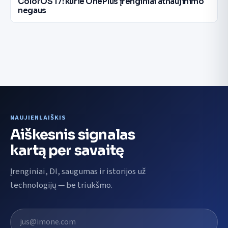
ColorOS 17: kurie OnePlus įrenginiai atnaujinimo
negaus
NAUJIENLAIŠKIS
Aiškesnis signalas
kartą per savaitę
Įrenginiai, DI, saugumas ir istorijos už
technologijų — be triukšmo.
El. pašto adresas