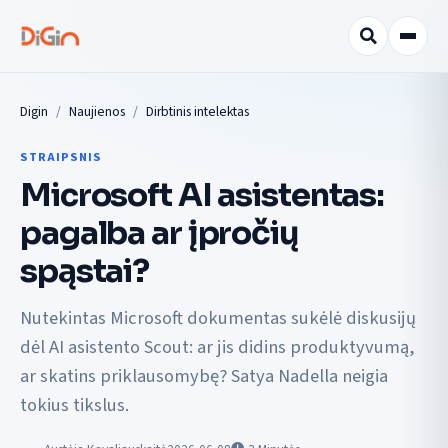
Digin
Naujienos
Dirbtinis intelektas
STRAIPSNIS
Microsoft AI asistentas:
pagalba ar įpročių
spąstai?
Nutekintas Microsoft dokumentas sukėlė diskusijų
dėl AI asistento Scout: ar jis didins produktyvumą,
ar skatins priklausomybę? Satya Nadella neigia
tokius tikslus.