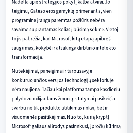
Nadella apie strategijos pokytį kalba atvirai. Jo
teigimu, Gateso eros gamyklą primenantis, vien
programine įranga paremtas požiūris nebėra
savaime suprantamas kelias į būsimą sėkmę. Vietoj
to jis pabrėžia, kad Microsoft kitą etapą apibrėš
saugumas, kokybė ir atsakinga dirbtinio intelekto
transformacija.
Nutekėjimai, paneigimai ir tarpusavyje
konkuruojančios versijos technologijų sektoriuje
nėra naujiena. Tačiau kai platforma tampa kasdieniu
palydovu milijardams žmonių, statymai pasikeičia:
svarbu ne tik produkto atitikimas rinkai, bet ir
visuomenės pasitikėjimas. Nuo to, kurią kryptį
Microsoft galiausiai įrodys pasirinkusi, įpročių kūrimą