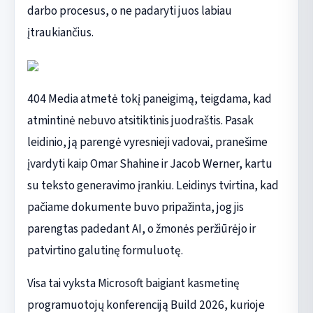
darbo procesus, o ne padaryti juos labiau
įtraukiančius.
404 Media atmetė tokį paneigimą, teigdama, kad
atmintinė nebuvo atsitiktinis juodraštis. Pasak
leidinio, ją parengė vyresnieji vadovai, pranešime
įvardyti kaip Omar Shahine ir Jacob Werner, kartu
su teksto generavimo įrankiu. Leidinys tvirtina, kad
pačiame dokumente buvo pripažinta, jog jis
parengtas padedant AI, o žmonės peržiūrėjo ir
patvirtino galutinę formuluotę.
Visa tai vyksta Microsoft baigiant kasmetinę
programuotojų konferenciją Build 2026, kurioje