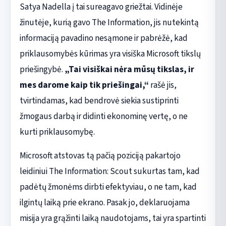
Satya Nadella į tai sureagavo griežtai. Vidinėje
žinutėje, kurią gavo The Information, jis nutekintą
informaciją pavadino nesąmone ir pabrėžė, kad
priklausomybės kūrimas yra visiška Microsoft tikslų
priešingybė.
„Tai visiškai nėra mūsų tikslas, ir
mes darome kaip tik priešingai,“
rašė jis,
tvirtindamas, kad bendrovė siekia sustiprinti
žmogaus darbą ir didinti ekonominę vertę, o ne
kurti priklausomybę.
Microsoft atstovas tą pačią poziciją pakartojo
leidiniui The Information: Scout sukurtas tam, kad
padėtų žmonėms dirbti efektyviau, o ne tam, kad
ilgintų laiką prie ekrano. Pasak jo, deklaruojama
misija yra grąžinti laiką naudotojams, tai yra spartinti