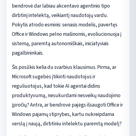
bendrovė dar labiau akcentavo agentinio tipo
dirbtinį intelektą, veikiantį naudotojų vardu.
Pokytis atrodo esminis: senasis modelis, pavertęs
Office ir Windows pelno mašinomis, evoliucionuoja į
sistemą, paremtą autonomiškais, iniciatyviais
pagalbininkais.
Šis posūkis kelia du svarbius klausimus. Pirma, ar
Microsoft sugebės įtikinti naudotojus ir
reguliuotojus, kad tokie AI agentai didins
produktyvumą, nesukurdami nesveikų naudojimo
įpročių? Antra, ar bendrovė pajėgs išsaugoti Office ir
Windows pajamų stiprybes, kartu nukreipdama
verslą į naują, dirbtiniu intelektu paremtą modelį?