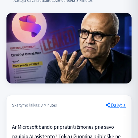
Austėja Kavaliauskaitė
2026-06-08
3
Minutės
Dalytis
Skaitymo laikas: 3 Minutės
Ar Microsoft bando pripratinti žmones prie savo
naujojo AI asistento? Tokia užuomina pribloškė ne