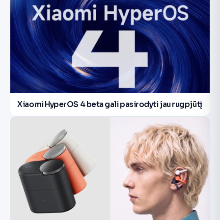
Xiaomi HyperOS 4 beta gali pasirodyti jau rugpjūtį