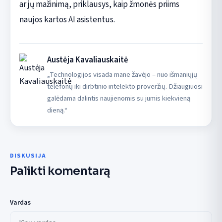
ar jų mažinimą, priklausys, kaip žmonės priims
naujos kartos AI asistentus.
Austėja Kavaliauskaitė
„Technologijos visada mane žavėjo – nuo išmaniųjų
telefonų iki dirbtinio intelekto proveržių. Džiaugiuosi
galėdama dalintis naujienomis su jumis kiekvieną
dieną.“
DISKUSIJA
Palikti komentarą
Vardas