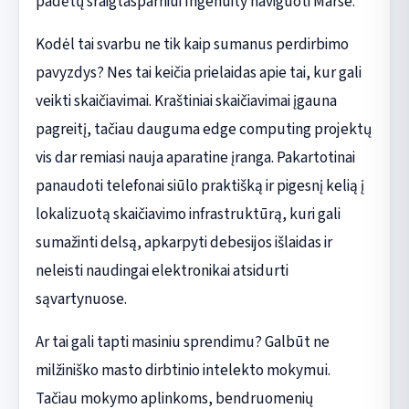
padėtų sraigtasparniui Ingenuity naviguoti Marse.
Kodėl tai svarbu ne tik kaip sumanus perdirbimo
pavyzdys? Nes tai keičia prielaidas apie tai, kur gali
veikti skaičiavimai. Kraštiniai skaičiavimai įgauna
pagreitį, tačiau dauguma edge computing projektų
vis dar remiasi nauja aparatine įranga. Pakartotinai
panaudoti telefonai siūlo praktišką ir pigesnį kelią į
lokalizuotą skaičiavimo infrastruktūrą, kuri gali
sumažinti delsą, apkarpyti debesijos išlaidas ir
neleisti naudingai elektronikai atsidurti
sąvartynuose.
Ar tai gali tapti masiniu sprendimu? Galbūt ne
milžiniško masto dirbtinio intelekto mokymui.
Tačiau mokymo aplinkoms, bendruomenių