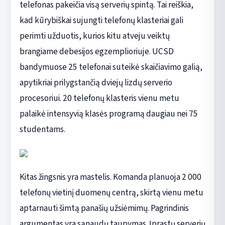
telefonas pakeičia visą serverių spintą. Tai reiškia,
kad kūrybiškai sujungti telefonų klasteriai gali
perimti užduotis, kurios kitu atveju veiktų
brangiame debesijos egzemplioriuje. UCSD
bandymuose 25 telefonai suteikė skaičiavimo galią,
apytikriai prilygstančią dviejų lizdų serverio
procesoriui. 20 telefonų klasteris vienu metu
palaikė intensyvią klasės programą daugiau nei 75
studentams.
Kitas žingsnis yra mastelis. Komanda planuoja 2 000
telefonų vietinį duomenų centrą, skirtą vienu metu
aptarnauti šimtą panašių užsiėmimų. Pagrindinis
argumentas yra sąnaudų taupymas. Įprastų serverių