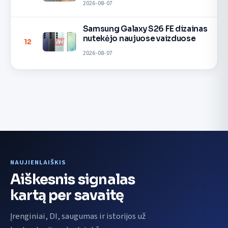
2026-08-07
Samsung Galaxy S26 FE dizainas
nutekėjo naujuose vaizduose
12
2026-08-07
NAUJIENLAIŠKIS
Aiškesnis signalas
kartą per savaitę
Įrenginiai, DI, saugumas ir istorijos už