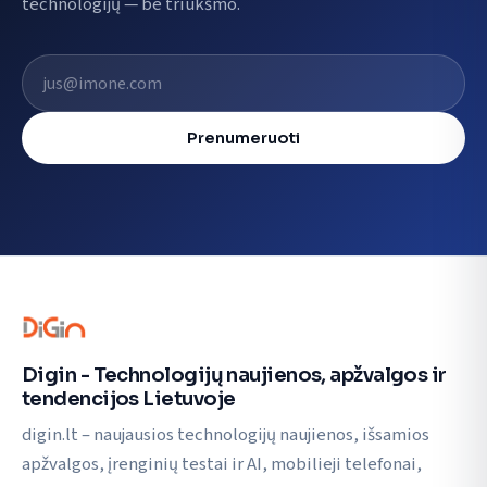
technologijų — be triukšmo.
El. pašto adresas
Prenumeruoti
Digin - Technologijų naujienos, apžvalgos ir
tendencijos Lietuvoje
digin.lt – naujausios technologijų naujienos, išsamios
apžvalgos, įrenginių testai ir AI, mobilieji telefonai,