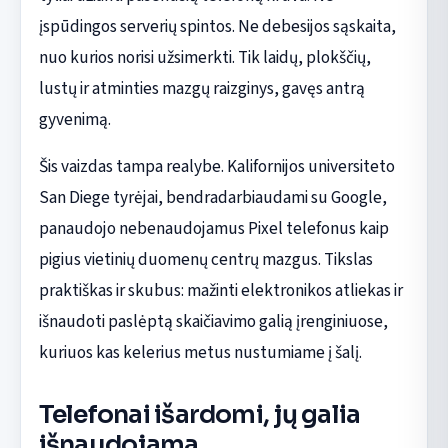
įspūdingos serverių spintos. Ne debesijos sąskaita,
nuo kurios norisi užsimerkti. Tik laidų, plokščių,
lustų ir atminties mazgų raizginys, gavęs antrą
gyvenimą.
Šis vaizdas tampa realybe. Kalifornijos universiteto
San Diege tyrėjai, bendradarbiaudami su Google,
panaudojo nebenaudojamus Pixel telefonus kaip
pigius vietinių duomenų centrų mazgus. Tikslas
praktiškas ir skubus: mažinti elektronikos atliekas ir
išnaudoti paslėptą skaičiavimo galią įrenginiuose,
kuriuos kas kelerius metus nustumiame į šalį.
Telefonai išardomi, jų galia
išnaudojama