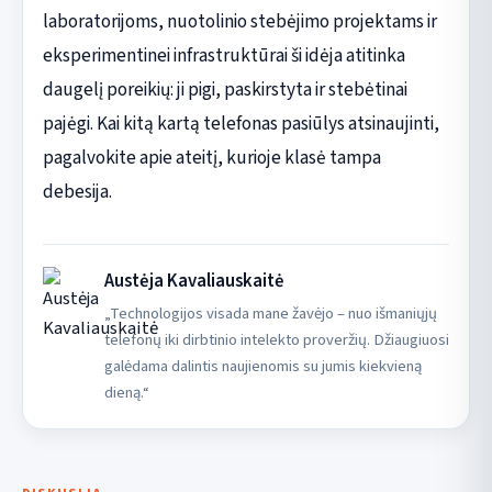
laboratorijoms, nuotolinio stebėjimo projektams ir
eksperimentinei infrastruktūrai ši idėja atitinka
daugelį poreikių: ji pigi, paskirstyta ir stebėtinai
pajėgi. Kai kitą kartą telefonas pasiūlys atsinaujinti,
pagalvokite apie ateitį, kurioje klasė tampa
debesija.
Austėja Kavaliauskaitė
„Technologijos visada mane žavėjo – nuo išmaniųjų
telefonų iki dirbtinio intelekto proveržių. Džiaugiuosi
galėdama dalintis naujienomis su jumis kiekvieną
dieną.“