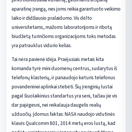
aparatinę įrangą, nes joms reikia garantuoto veikimo
laiko ir didžiausio pralaidumo. Vis dėlto
universitetams, mažoms laboratorijoms ir ribotą
biudžetą turinčioms organizacijoms toks metodas
yra patrauklus vidurio kelias.
Tai nėra pavienė idėja. Praėjusiais metais kita
komanda tyrė mini duomenų centrus, sudarytus iš
telefonų klasterių, ir panaudojo keturis telefonus
povandeninei aplinkai stebėti. Šių įrenginių lustai
pagal šiuolaikinius standartus yra seni, tačiau jie vis
dar pajėgesni, nei reikalauja daugelis realių
užduočių. Įdomus faktas: NASA naudojo vidutinės
klasės Qualcomm 801, 2014 metų eros lustą, kad