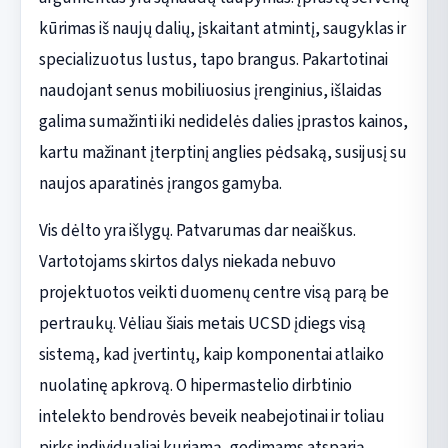
kūrimas iš naujų dalių, įskaitant atmintį, saugyklas ir
specializuotus lustus, tapo brangus. Pakartotinai
naudojant senus mobiliuosius įrenginius, išlaidas
galima sumažinti iki nedidelės dalies įprastos kainos,
kartu mažinant įterptinį anglies pėdsaką, susijusį su
naujos aparatinės įrangos gamyba.
Vis dėlto yra išlygų. Patvarumas dar neaiškus.
Vartotojams skirtos dalys niekada nebuvo
projektuotos veikti duomenų centre visą parą be
pertraukų. Vėliau šiais metais UCSD įdiegs visą
sistemą, kad įvertintų, kaip komponentai atlaiko
nuolatinę apkrovą. O hipermastelio dirbtinio
intelekto bendrovės beveik neabejotinai ir toliau
pirks individualiai kuriamą, gedimams atsparią