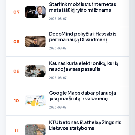
Starlink mobilusis internetas
meta iššūkį ryšio milžinams
07
2026-08-07
DeepMind pokyčiai: Hassabis
perima naują DI vaidmenį
08
2026-08-07
Kaunas kuria elektroniką, kurią
naudoja visas pasaulis
09
2026-08-07
Google Maps dabar planuoja
jūsų maršrutą ir vakarienę
10
2026-08-07
KTU betonas iš atliekų: žingsnis
Lietuvos statyboms
11