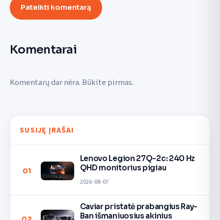
Pateikti komentarą
Komentarai
Komentarų dar nėra. Būkite pirmas.
SUSIJĘ ĮRAŠAI
Lenovo Legion 27Q-2c: 240 Hz
QHD monitorius pigiau
01
2026-08-07
Caviar pristatė prabangius Ray-
Ban išmaniuosius akinius
02