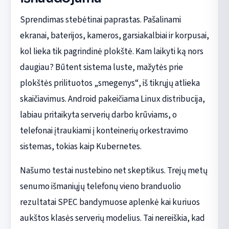
Sprendimas stebėtinai paprastas. Pašalinami
ekranai, baterijos, kameros, garsiakalbiai ir korpusai,
kol lieka tik pagrindinė plokštė. Kam laikyti ką nors
daugiau? Būtent sistema luste, mažytės prie
plokštės prilituotos „smegenys“, iš tikrųjų atlieka
skaičiavimus. Android pakeičiama Linux distribucija,
labiau pritaikyta serverių darbo krūviams, o
telefonai įtraukiami į konteinerių orkestravimo
sistemas, tokias kaip Kubernetes.
Našumo testai nustebino net skeptikus. Trejų metų
senumo išmaniųjų telefonų vieno branduolio
rezultatai SPEC bandymuose aplenkė kai kuriuos
aukštos klasės serverių modelius. Tai nereiškia, kad