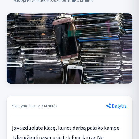
Austėja Kavaliauskaitė
2026-06-16
3
Minutės
Dalytis
Skaitymo laikas: 3 Minutės
Įsivaizduokite klasę, kurios darbą palaiko kampe
tyliai ūžianti pasenusių telefonų krūva. Ne