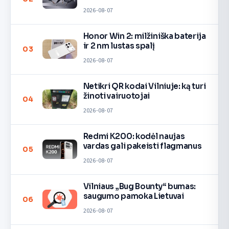
2026-08-07
Honor Win 2: milžiniška baterija
ir 2 nm lustas spalį
03
2026-08-07
Netikri QR kodai Vilniuje: ką turi
žinoti vairuotojai
04
2026-08-07
Redmi K200: kodėl naujas
vardas gali pakeisti flagmanus
05
2026-08-07
Vilniaus „Bug Bounty“ bumas:
saugumo pamoka Lietuvai
06
2026-08-07