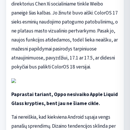
direktorius Chen Xi socialiniame tinkle Weibo
paneigė šias kalbas. Jo žinutė buvo aiški: ColorOS 17
sieks esminių naudojimo patogumo patobulinimų, o
ne plataus masto vizualinio pertvarkymo. Pasak jo,
naujos funkcijos atidedamos, todėl lieka neaišku, ar
mažesni papildymai pasirodys tarpiniuose
atnaujinimuose, pavyzdžiui, 17.1 ar 17.5, ar didesni
pokyčiai bus palikti ColorOS 18 versijai.
Paprastai tariant, Oppo nesivaiko Apple Liquid
Glass krypties, bent jau ne šiame cikle.
Tai nereiškia, kad kiekviena Android sąsaja vengs
panašių sprendimų. Dizaino tendencijos sklinda per