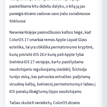
paskelbiama kitu dideliu dalyku, o kitą ją jau
paneigia dizaino vadovas savo įrašu socialiniuose
tinkluose.
Neseniai Kinijoje pasirodžiusios kalbos teigė, kad
ColorOS 17 smarkiai remsis Apple Liquid Glass
estetika, tai yra stikliška permatomumo kryptimi,
kurią pristatė iOS 26 ir kurią pati Apple tyliai
švelnina iOS 27 versijoje, kartu pasiūlydama
naudotojams reguliuojamą slankiklį. Ši istorija
turėjo viską, kas patraukia antraštes: pažįstamą
vizualinę kalbą, švelnesnį permatomumą ir labiau į
iOS panašų išbaigtumą Oppo naudotojams.
Tačiau skubėti nereikėtų. ColorOS dizaino