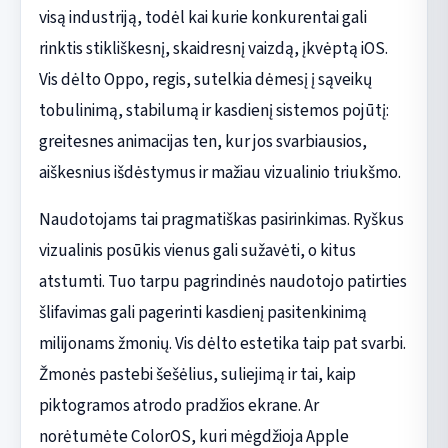
visą industriją, todėl kai kurie konkurentai gali
rinktis stikliškesnį, skaidresnį vaizdą, įkvėptą iOS.
Vis dėlto Oppo, regis, sutelkia dėmesį į sąveikų
tobulinimą, stabilumą ir kasdienį sistemos pojūtį:
greitesnes animacijas ten, kur jos svarbiausios,
aiškesnius išdėstymus ir mažiau vizualinio triukšmo.
Naudotojams tai pragmatiškas pasirinkimas. Ryškus
vizualinis posūkis vienus gali sužavėti, o kitus
atstumti. Tuo tarpu pagrindinės naudotojo patirties
šlifavimas gali pagerinti kasdienį pasitenkinimą
milijonams žmonių. Vis dėlto estetika taip pat svarbi.
Žmonės pastebi šešėlius, suliejimą ir tai, kaip
piktogramos atrodo pradžios ekrane. Ar
norėtumėte ColorOS, kuri mėgdžioja Apple