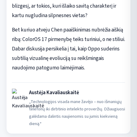
blizgesį, ar tokios, kuri išlaiko savitą charakterį ir
kartu nugludina silpnesnes vietas?
Bet kuriuo atveju Chen paaiškinimas nubrėžia aiškią
ribą: ColorOS 17 pirmenybę teiks turiniui, o ne stiliui.
Dabar diskusija persikelia į tai, kaip Oppo suderins
subtilią vizualinę evoliuciją su reikšmingais
naudojimo patogumo laimėjimais.
Austėja Kavaliauskaitė
„Technologijos visada mane žavėjo – nuo išmaniųjų
telefonų iki dirbtinio intelekto proveržių. Džiaugiuosi
galėdama dalintis naujienomis su jumis kiekvieną
dieną.“