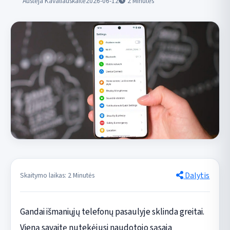
Austėja Kavaliauskaitė
2026-06-12
2
Minutės
Dalytis
Skaitymo laikas: 2 Minutės
Gandai išmaniųjų telefonų pasaulyje sklinda greitai.
Vieną savaitę nutekėjusi naudotojo sąsaja