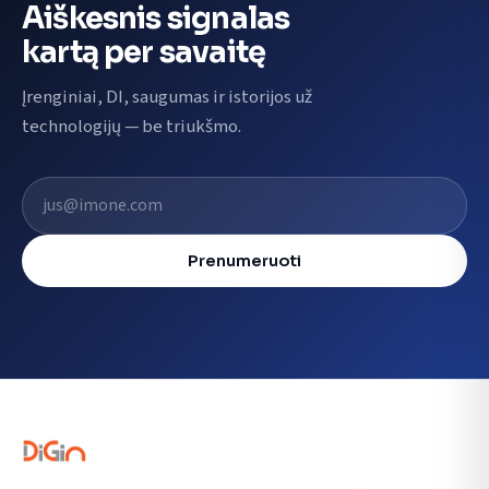
Aiškesnis signalas
kartą per savaitę
Įrenginiai, DI, saugumas ir istorijos už
technologijų — be triukšmo.
El. pašto adresas
Prenumeruoti