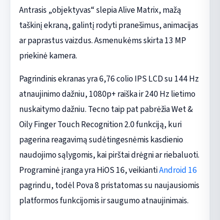
Antrasis „objektyvas“ slepia Alive Matrix, mažą
taškinį ekraną, galintį rodyti pranešimus, animacijas
ar paprastus vaizdus. Asmenukėms skirta 13 MP
priekinė kamera.
Pagrindinis ekranas yra 6,76 colio IPS LCD su 144 Hz
atnaujinimo dažniu, 1080p+ raiška ir 240 Hz lietimo
nuskaitymo dažniu. Tecno taip pat pabrėžia Wet &
Oily Finger Touch Recognition 2.0 funkciją, kuri
pagerina reagavimą sudėtingesnėmis kasdienio
naudojimo sąlygomis, kai pirštai drėgni ar riebaluoti.
Programinė įranga yra HiOS 16, veikianti
Android 16
pagrindu, todėl Pova 8 pristatomas su naujausiomis
platformos funkcijomis ir saugumo atnaujinimais.