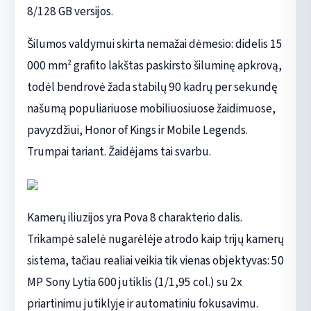
8/128 GB versijos.
Šilumos valdymui skirta nemažai dėmesio: didelis 15
000 mm² grafito lakštas paskirsto šiluminę apkrovą,
todėl bendrovė žada stabilų 90 kadrų per sekundę
našumą populiariuose mobiliuosiuose žaidimuose,
pavyzdžiui, Honor of Kings ir Mobile Legends.
Trumpai tariant. Žaidėjams tai svarbu.
Kamerų iliuzijos yra Pova 8 charakterio dalis.
Trikampė salelė nugarėlėje atrodo kaip trijų kamerų
sistema, tačiau realiai veikia tik vienas objektyvas: 50
MP Sony Lytia 600 jutiklis (1/1,95 col.) su 2x
priartinimu jutiklyje ir automatiniu fokusavimu.