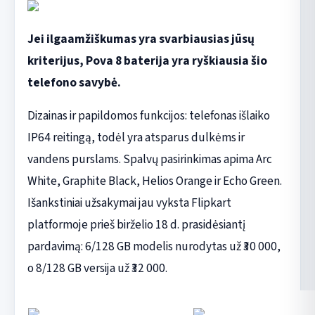
Jei ilgaamžiškumas yra svarbiausias jūsų
kriterijus, Pova 8 baterija yra ryškiausia šio
telefono savybė.
Dizainas ir papildomos funkcijos: telefonas išlaiko
IP64 reitingą, todėl yra atsparus dulkėms ir
vandens purslams. Spalvų pasirinkimas apima Arc
White, Graphite Black, Helios Orange ir Echo Green.
Išankstiniai užsakymai jau vyksta Flipkart
platformoje prieš birželio 18 d. prasidėsiantį
pardavimą: 6/128 GB modelis nurodytas už ₹30 000,
o 8/128 GB versija už ₹32 000.