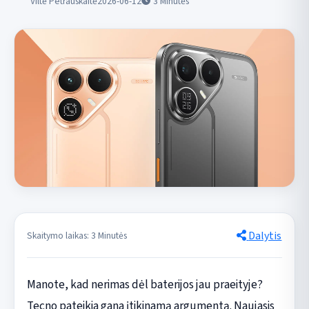
Viltė Petrauskaitė
2026-06-12
3
Minutės
Dalytis
Skaitymo laikas: 3 Minutės
Manote, kad nerimas dėl baterijos jau praeityje?
Tecno pateikia gana įtikinamą argumentą. Naujasis