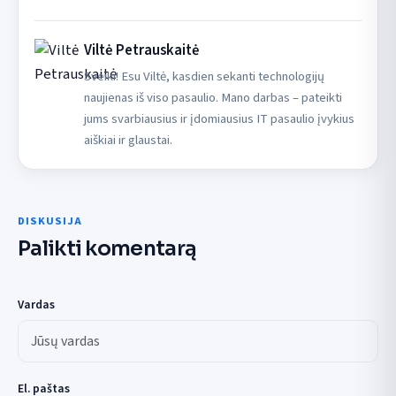
Viltė Petrauskaitė
Sveiki! Esu Viltė, kasdien sekanti technologijų
naujienas iš viso pasaulio. Mano darbas – pateikti
jums svarbiausius ir įdomiausius IT pasaulio įvykius
aiškiai ir glaustai.
DISKUSIJA
Palikti komentarą
Vardas
El. paštas