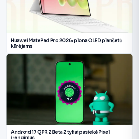
Huawei MatePad Pro 2026: plona OLED planšetė
kūrėjams
Android 17 QPR 2 Beta 2 tyliai pasiekė Pixel
įrenginius