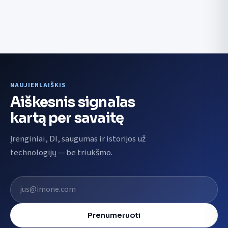
NAUJIENLAIŠKIS
Aiškesnis signalas
kartą per savaitę
Įrenginiai, DI, saugumas ir istorijos už
technologijų — be triukšmo.
El. pašto adresas
Prenumeruoti