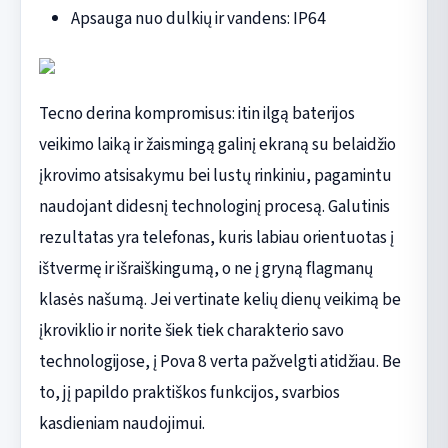
Apsauga nuo dulkių ir vandens: IP64
Tecno derina kompromisus: itin ilgą baterijos
veikimo laiką ir žaismingą galinį ekraną su belaidžio
įkrovimo atsisakymu bei lustų rinkiniu, pagamintu
naudojant didesnį technologinį procesą. Galutinis
rezultatas yra telefonas, kuris labiau orientuotas į
ištvermę ir išraiškingumą, o ne į gryną flagmanų
klasės našumą. Jei vertinate kelių dienų veikimą be
įkroviklio ir norite šiek tiek charakterio savo
technologijose, į Pova 8 verta pažvelgti atidžiau. Be
to, jį papildo praktiškos funkcijos, svarbios
kasdieniam naudojimui.