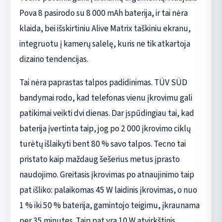
Pova 8 pasirodo su 8 000 mAh baterija, ir tai nėra
klaida, bei išskirtiniu Alive Matrix taškiniu ekranu,
integruotu į kamerų salelę, kuris ne tik atkartoja
dizaino tendencijas.
Tai nėra paprastas talpos padidinimas. TÜV SÜD
bandymai rodo, kad telefonas vienu įkrovimu gali
patikimai veikti dvi dienas. Dar įspūdingiau tai, kad
baterija įvertinta taip, jog po 2 000 įkrovimo ciklų
turėtų išlaikyti bent 80 % savo talpos. Tecno tai
pristato kaip maždaug šešerius metus įprasto
naudojimo. Greitasis įkrovimas po atnaujinimo taip
pat išliko: palaikomas 45 W laidinis įkrovimas, o nuo
1 % iki 50 % baterija, gamintojo teigimu, įkraunama
per 35 minutes. Taip pat yra 10 W atvirkštinis