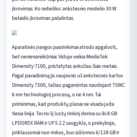
įkrovimas. Ko nebeliko: ankstesnio modelio 30 W
belaidis įkrovimas pašalintas.
Aparatinės įrangos pasirinkimai atrodo apgalvoti,
bet nevienareikšmiai. Viduje veikia MediaTek
Dimensity 7100, pristatytas anksčiau šiais metais.
Pagal pavadinimą jis naujesnis už ankstesnės kartos
Dimensity 7300, tačiau pagamintas naudojant TSMC
6 nm technologinį procesą, o ne 4 nm. Tai
priminimas, kad produktų planai ne visada juda
tiesia linija. Tecno šį lustų rinkinį derina su iki 8 GB
LPDDR5X RAM ir UFS 2.2 saugykla, o prekyboje,
priklausomai nuo rinkos, bus siūlomos 6/128 GB ir