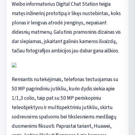
Weibo informatorius Digital Chat Station teigia
matęs inžinerinį prototipą ir likęs nustebintas, koks
plonas ir lengvas atrodė įrenginys, nepaisant
didesnių matmenų. Galutinis pramoninis dizainas vis
dar slepiamas, įskaitant galinės kameros išvaizdą,
tačiau fotografijos ambicijos jau dabar gana aiškios.
Remiantis nutekėjimais, telefonas testuojamas su
50 MP pagrindiniu jutikliu, kurio dydis siekia apie
1/1,3 colio, taip pat su 50 MP periskopiniu
teleobjektyvu ir multispektriniu jutikliu, skirtu
sodresnėms spalvoms bei tikslesniems medžiagų
duomenims fiksuoti. Paprastai tariant, Huawei,