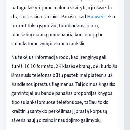
patogu laikyti, jame malonu skaityti, o jo išvaizda
drąsiai išsiskiria iš minios. Panašu, kad
Huawei
siekia
būtent tokio įspūdžio, tobulindama platų,
planšetinį ekraną primenančią koncepciją be
sulankstomų vyrių ir ekrano raukšlių.
Nutekėjusi informacija rodo, kad įrenginys gali
turėti 16:10 formato, 2K klasės ekraną, dėl kurio šis
išmanusis telefonas būtų pastebimai platesnis už
šiandienos įprastus flagmanus. Tai įdomus žingsnis:
gamintojai jau bandė panašias proporcijas knygos
tipo sulankstomuose telefonuose, tačiau tokio
kraštinių santykio perkėlimas į įprastą korpusą
atveria naujų dizaino ir naudojimo galimybių.