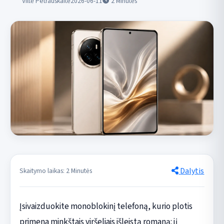
Viltė Petrauskaitė
2026-06-11
2
Minutės
Dalytis
Skaitymo laikas: 2 Minutės
Įsivaizduokite monoblokinį telefoną, kurio plotis
primena minkštais viršeliais išleistą romaną: jį