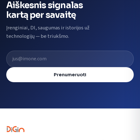
Aiškesnis signalas
kartą per savaitę
Įrenginiai, DI, saugumas ir istorijos už
technologijų — be triukšmo.
El. pašto adresas
Prenumeruoti