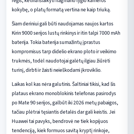
regis, ketina išlaikyti flagmano lygio kameros
kokybę, o platų formatą vertina ne kaip triuką.
Šiam deriniui gali būti naudojamas naujos kartos
Kirin 9000 serijos lustų rinkinys ir itin talpi 7000 mAh
baterija. Tokia baterija sumažintų įprastus
kompromisus tarp didelio ekrano ploto ir veikimo
trukmės, todėl naudotojai galėtų ilgiau žiūrėti
turinį, dirbti ir žaisti neieškodami įkroviklio.
Laikas kol kas nėra galutinis. Šaltiniai tikisi, kad šis
plataus ekrano monoblokinis telefonas pasirodys
po Mate 90 serijos, galbūt iki 2026 metų pabaigos,
tačiau plėtrai tęsiantis detalės dar gali keistis. Jei
Huawei tai pavyks, bendrovė ne tiek kopijuos
tendenciją, kiek formuos savitą kryptį rinkoje,