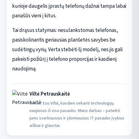
kurioje daugelis įprastų telefonų dažnai tampa labai
panašūs vieni į kitus.
Tai drąsus statymas: nesulankstomas telefonas,
pasiskolinantis geriausias planšetės savybes be
sudėtingų vyrių. Verta stebėti šį modelį, nes jis gali
pakeisti požiūrį į telefono proporcijas ir kasdienį
naudojimą.
Viltė Petrauskaitė
Sveiki! Esu Viltė, kasdien sekanti technologijų
naujienas iš viso pasaulio. Mano darbas – pateikti
jums svarbiausius ir įdomiausius IT pasaulio įvykius
aiškiai ir glaustai.