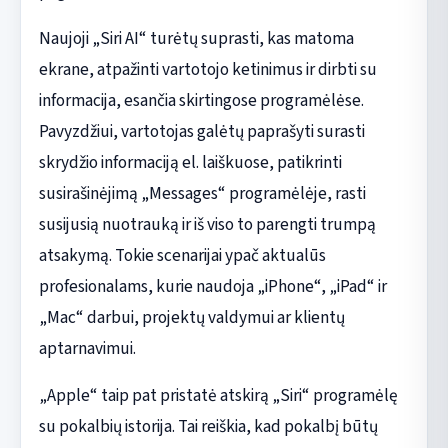
Naujoji „Siri AI“ turėtų suprasti, kas matoma
ekrane, atpažinti vartotojo ketinimus ir dirbti su
informacija, esančia skirtingose programėlėse.
Pavyzdžiui, vartotojas galėtų paprašyti surasti
skrydžio informaciją el. laiškuose, patikrinti
susirašinėjimą „Messages“ programėlėje, rasti
susijusią nuotrauką ir iš viso to parengti trumpą
atsakymą. Tokie scenarijai ypač aktualūs
profesionalams, kurie naudoja „iPhone“, „iPad“ ir
„Mac“ darbui, projektų valdymui ar klientų
aptarnavimui.
„Apple“ taip pat pristatė atskirą „Siri“ programėlę
su pokalbių istorija. Tai reiškia, kad pokalbį būtų