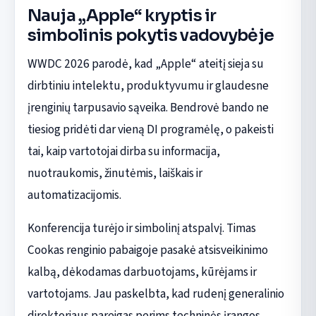
Nauja „Apple“ kryptis ir
simbolinis pokytis vadovybėje
WWDC 2026 parodė, kad „Apple“ ateitį sieja su
dirbtiniu intelektu, produktyvumu ir glaudesne
įrenginių tarpusavio sąveika. Bendrovė bando ne
tiesiog pridėti dar vieną DI programėlę, o pakeisti
tai, kaip vartotojai dirba su informacija,
nuotraukomis, žinutėmis, laiškais ir
automatizacijomis.
Konferencija turėjo ir simbolinį atspalvį. Timas
Cookas renginio pabaigoje pasakė atsisveikinimo
kalbą, dėkodamas darbuotojams, kūrėjams ir
vartotojams. Jau paskelbta, kad rudenį generalinio
direktoriaus pareigas perims techninės įrangos