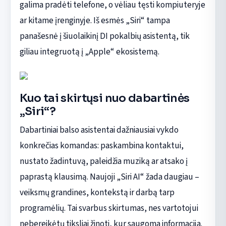
galima pradėti telefone, o vėliau tęsti kompiuteryje
ar kitame įrenginyje. Iš esmės „Siri“ tampa
panašesnė į šiuolaikinį DI pokalbių asistentą, tik
giliau integruotą į „Apple“ ekosistemą.
Kuo tai skirtųsi nuo dabartinės
„Siri“?
Dabartiniai balso asistentai dažniausiai vykdo
konkrečias komandas: paskambina kontaktui,
nustato žadintuvą, paleidžia muziką ar atsako į
paprastą klausimą. Naujoji „Siri AI“ žada daugiau –
veiksmų grandines, kontekstą ir darbą tarp
programėlių. Tai svarbus skirtumas, nes vartotojui
nebereikėtų tiksliai žinoti, kur saugoma informacija.