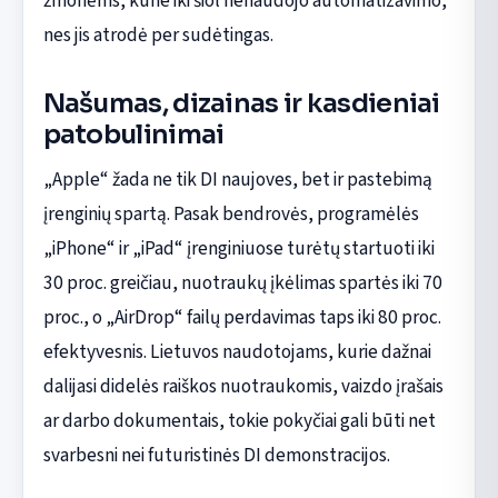
žmonėms, kurie iki šiol nenaudojo automatizavimo,
nes jis atrodė per sudėtingas.
Našumas, dizainas ir kasdieniai
patobulinimai
„Apple“ žada ne tik DI naujoves, bet ir pastebimą
įrenginių spartą. Pasak bendrovės, programėlės
„iPhone“ ir „iPad“ įrenginiuose turėtų startuoti iki
30 proc. greičiau, nuotraukų įkėlimas spartės iki 70
proc., o „AirDrop“ failų perdavimas taps iki 80 proc.
efektyvesnis. Lietuvos naudotojams, kurie dažnai
dalijasi didelės raiškos nuotraukomis, vaizdo įrašais
ar darbo dokumentais, tokie pokyčiai gali būti net
svarbesni nei futuristinės DI demonstracijos.