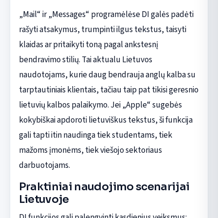
„Mail“ ir „Messages“ programėlėse DI galės padėti
rašyti atsakymus, trumpinti ilgus tekstus, taisyti
klaidas ar pritaikyti toną pagal ankstesnį
bendravimo stilių. Tai aktualu Lietuvos
naudotojams, kurie daug bendrauja anglų kalba su
tarptautiniais klientais, tačiau taip pat tikisi geresnio
lietuvių kalbos palaikymo. Jei „Apple“ sugebės
kokybiškai apdoroti lietuviškus tekstus, ši funkcija
gali tapti itin naudinga tiek studentams, tiek
mažoms įmonėms, tiek viešojo sektoriaus
darbuotojams.
Praktiniai naudojimo scenarijai
Lietuvoje
DI funkcijos gali palengvinti kasdienius veiksmus: