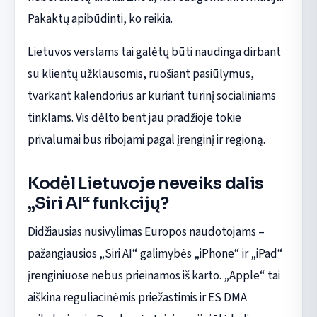
Pakaktų apibūdinti, ko reikia.
Lietuvos verslams tai galėtų būti naudinga dirbant
su klientų užklausomis, ruošiant pasiūlymus,
tvarkant kalendorius ar kuriant turinį socialiniams
tinklams. Vis dėlto bent jau pradžioje tokie
privalumai bus ribojami pagal įrenginį ir regioną.
Kodėl Lietuvoje neveiks dalis
„Siri AI“ funkcijų?
Didžiausias nusivylimas Europos naudotojams –
pažangiausios „Siri AI“ galimybės „iPhone“ ir „iPad“
įrenginiuose nebus prieinamos iš karto. „Apple“ tai
aiškina reguliacinėmis priežastimis ir ES DMA