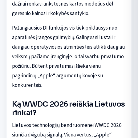
dažnai renkasi ankstesnės kartos modelius dėl
geresnio kainos ir kokybės santykio.
Pažangiausios DI funkcijos vis tiek priklausys nuo
aparatinės įrangos galimybių. Galingesni lustai ir
daugiau operatyviosios atminties leis atlikti daugiau
veiksmų pačiame įrenginyje, o tai svarbu privatumo
požiūriu. Būtent privatumas išlieka vienu
pagrindinių „Apple“ argumentų kovoje su
konkurentais.
Ką WWDC 2026 reiškia Lietuvos
rinkai?
Lietuvos technologijų bendruomenei WWDC 2026
siunčia dvigubą signalą. Viena vertus, „Apple“