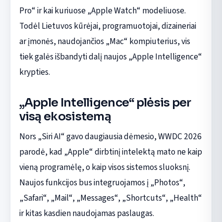
Pro“ ir kai kuriuose „Apple Watch“ modeliuose.
Todėl Lietuvos kūrėjai, programuotojai, dizaineriai
ar įmonės, naudojančios „Mac“ kompiuterius, vis
tiek galės išbandyti dalį naujos „Apple Intelligence“
krypties.
„Apple Intelligence“ plėsis per
visą ekosistemą
Nors „Siri AI“ gavo daugiausia dėmesio, WWDC 2026
parodė, kad „Apple“ dirbtinį intelektą mato ne kaip
vieną programėlę, o kaip visos sistemos sluoksnį.
Naujos funkcijos bus integruojamos į „Photos“,
„Safari“, „Mail“, „Messages“, „Shortcuts“, „Health“
ir kitas kasdien naudojamas paslaugas.