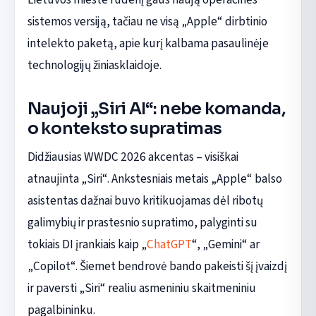
sistemos versiją, tačiau ne visą „Apple“ dirbtinio
intelekto paketą, apie kurį kalbama pasaulinėje
technologijų žiniasklaidoje.
Naujoji „Siri AI“: nebe komanda,
o konteksto supratimas
Didžiausias WWDC 2026 akcentas – visiškai
atnaujinta „Siri“. Ankstesniais metais „Apple“ balso
asistentas dažnai buvo kritikuojamas dėl ribotų
galimybių ir prastesnio supratimo, palyginti su
tokiais DI įrankiais kaip „
ChatGPT
“, „Gemini“ ar
„Copilot“. Šiemet bendrovė bando pakeisti šį įvaizdį
ir paversti „Siri“ realiu asmeniniu skaitmeniniu
pagalbininku.