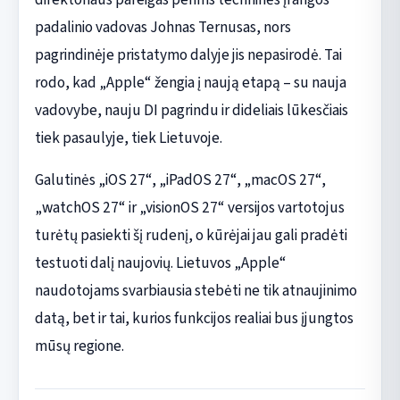
padalinio vadovas Johnas Ternusas, nors
pagrindinėje pristatymo dalyje jis nepasirodė. Tai
rodo, kad „Apple“ žengia į naują etapą – su nauja
vadovybe, nauju DI pagrindu ir dideliais lūkesčiais
tiek pasaulyje, tiek Lietuvoje.
Galutinės „iOS 27“, „iPadOS 27“, „macOS 27“,
„watchOS 27“ ir „visionOS 27“ versijos vartotojus
turėtų pasiekti šį rudenį, o kūrėjai jau gali pradėti
testuoti dalį naujovių. Lietuvos „Apple“
naudotojams svarbiausia stebėti ne tik atnaujinimo
datą, bet ir tai, kurios funkcijos realiai bus įjungtos
mūsų regione.