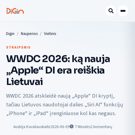
Digin
Naujienos
Vietinis
STRAIPSNIS
WWDC 2026: ką nauja
„Apple“ DI era reiškia
Lietuvai
WWDC 2026 atskleidė naują „Apple“ DI kryptį,
tačiau Lietuvos naudotojai dalies „Siri AI“ funkcijų
„iPhone“ ir „iPad“ įrenginiuose kol kas negaus.
Austėja Kavaliauskaitė
2026-06-09
7
Minutės
2 komentarų