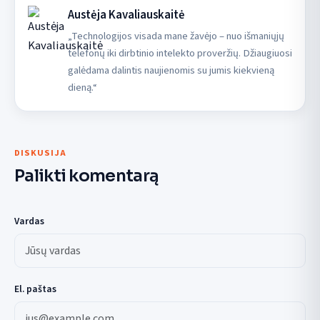
Austėja Kavaliauskaitė
„Technologijos visada mane žavėjo – nuo išmaniųjų
telefonų iki dirbtinio intelekto proveržių. Džiaugiuosi
galėdama dalintis naujienomis su jumis kiekvieną
dieną.“
DISKUSIJA
Palikti komentarą
Vardas
El. paštas