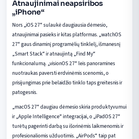
Atnaujinimai neapsiribos
„iPhone“
Nors „iOS 27“ sulaukė daugiausia dėmesio,
atnaujinimai pasieks ir kitas platformas. „watchOS
27“ gaus dinaminį programėlių tinklelį, išmanesnį
„Smart Stack“ ir atnaujintą „Find My“
funkcionalumą. „visionOS 27“ leis panoramines
nuotraukas paversti erdvinėmis scenomis, o
prisijungimas prie belaidžio tinklo taps greitesnis ir
patogesnis.
„macOS 27“ daugiau dėmesio skiria produktyvumui
ir „Apple Intelligence“ integracijai, o „iPadOS 27“
turėtų pagerinti darbą su išorinėmis laikmenomis ir
profesionaliomis užduotimis. „AirPods“ taip pat