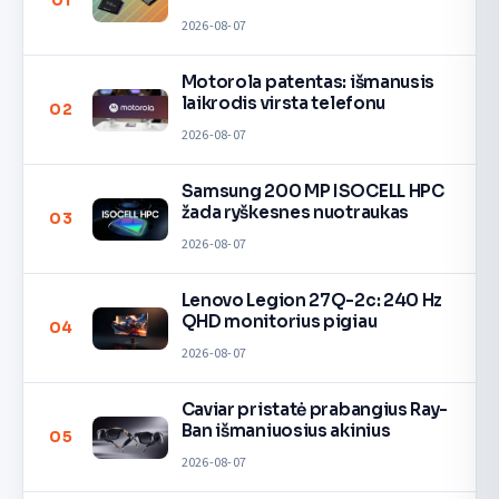
01
2026-08-07
Motorola patentas: išmanusis
laikrodis virsta telefonu
02
2026-08-07
Samsung 200 MP ISOCELL HPC
žada ryškesnes nuotraukas
03
2026-08-07
Lenovo Legion 27Q-2c: 240 Hz
QHD monitorius pigiau
04
2026-08-07
Caviar pristatė prabangius Ray-
Ban išmaniuosius akinius
05
2026-08-07