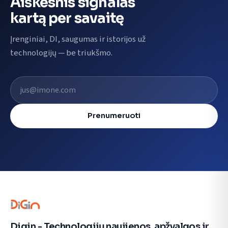
Aiškesnis signalas
kartą per savaitę
Įrenginiai, DI, saugumas ir istorijos už
technologijų — be triukšmo.
El. pašto adresas
Prenumeruoti
Digin - Technologijų naujienos, apžvalgos ir