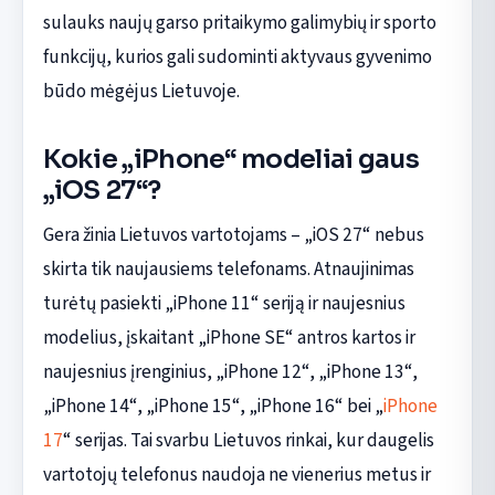
sulauks naujų garso pritaikymo galimybių ir sporto
funkcijų, kurios gali sudominti aktyvaus gyvenimo
būdo mėgėjus Lietuvoje.
Kokie „iPhone“ modeliai gaus
„iOS 27“?
Gera žinia Lietuvos vartotojams – „iOS 27“ nebus
skirta tik naujausiems telefonams. Atnaujinimas
turėtų pasiekti „iPhone 11“ seriją ir naujesnius
modelius, įskaitant „iPhone SE“ antros kartos ir
naujesnius įrenginius, „iPhone 12“, „iPhone 13“,
„iPhone 14“, „iPhone 15“, „iPhone 16“ bei „
iPhone
17
“ serijas. Tai svarbu Lietuvos rinkai, kur daugelis
vartotojų telefonus naudoja ne vienerius metus ir