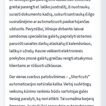
greitai parengti el. laiško juodraštį, iš nuotraukų
surasti dokumento kadrą, sukurti santrauką iš ilgo
susirašinėjimo ar automatizuoti pasikartojančias
užduotis. Pavyzdžiui, Vilniuje dirbantis laisvai
samdomas specialistas galėtų paprašyti sistemos
paruošti savaitės darbų ataskaitą iš kalendoriaus,
laiškų ir užrašų. Kaune veikianti elektroninės
prekybos įmonė galėtų greičiau rengti atsakymus
klientams ar rūšiuoti užklausas.
Dar vienas svarbus patobulinimas – „Shortcuts“
automatizacijos natūralia kalba. Vietoj sudėtingų
veiksmų kūrimo rankiniu būdu vartotojas galės
tiesiog parašyti, ką nori atlikti. Tai sumažina barjerą