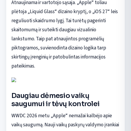
Atnaujinama ir vartotojo sąsaja. „Apple“ toliau
plėtoja „Liquid Glass“ dizaino kryptį, o „iOS 27“ leis
reguliuoti skaidrumo lygį. Tai turėtų pagerinti
skaitomumą ir suteikti daugiau vizualinio
lankstumo. Taip pat atnaujintos programėlių
piktogramos, suvienodinta dizaino logika tarp
skirtingų įrenginių ir patobulintas informacijos
pateikimas.
Daugiau dėmesio vaikų
saugumui ir tėvų kontrolei
WWDC 2026 metu „Apple“ nemažai kalbėjo apie
vaikų saugumą. Nauji vaikų paskyrų valdymo įrankiai