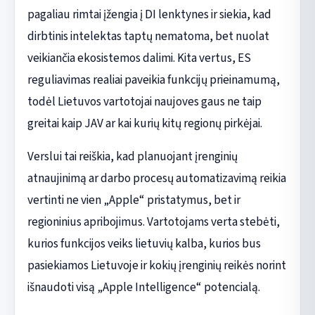
pagaliau rimtai įžengia į DI lenktynes ir siekia, kad
dirbtinis intelektas taptų nematoma, bet nuolat
veikiančia ekosistemos dalimi. Kita vertus, ES
reguliavimas realiai paveikia funkcijų prieinamumą,
todėl Lietuvos vartotojai naujoves gaus ne taip
greitai kaip JAV ar kai kurių kitų regionų pirkėjai.
Verslui tai reiškia, kad planuojant įrenginių
atnaujinimą ar darbo procesų automatizavimą reikia
vertinti ne vien „Apple“ pristatymus, bet ir
regioninius apribojimus. Vartotojams verta stebėti,
kurios funkcijos veiks lietuvių kalba, kurios bus
pasiekiamos Lietuvoje ir kokių įrenginių reikės norint
išnaudoti visą „Apple Intelligence“ potencialą.