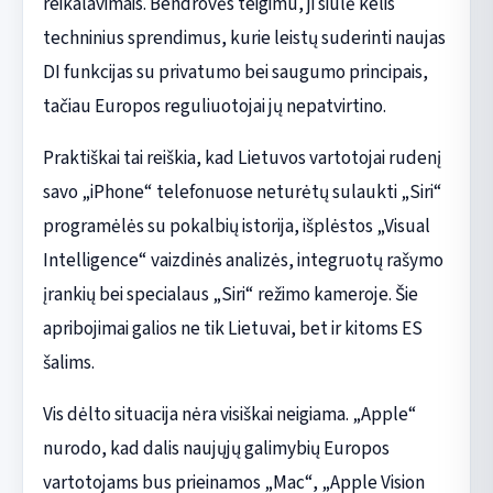
reikalavimais. Bendrovės teigimu, ji siūlė kelis
techninius sprendimus, kurie leistų suderinti naujas
DI funkcijas su privatumo bei saugumo principais,
tačiau Europos reguliuotojai jų nepatvirtino.
Praktiškai tai reiškia, kad Lietuvos vartotojai rudenį
savo „iPhone“ telefonuose neturėtų sulaukti „Siri“
programėlės su pokalbių istorija, išplėstos „Visual
Intelligence“ vaizdinės analizės, integruotų rašymo
įrankių bei specialaus „Siri“ režimo kameroje. Šie
apribojimai galios ne tik Lietuvai, bet ir kitoms ES
šalims.
Vis dėlto situacija nėra visiškai neigiama. „Apple“
nurodo, kad dalis naujųjų galimybių Europos
vartotojams bus prieinamos „Mac“, „Apple Vision