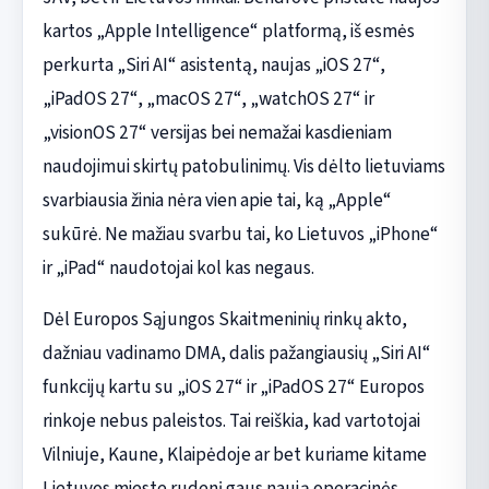
kartos „Apple Intelligence“ platformą, iš esmės
perkurta „Siri AI“ asistentą, naujas „iOS 27“,
„iPadOS 27“, „macOS 27“, „watchOS 27“ ir
„visionOS 27“ versijas bei nemažai kasdieniam
naudojimui skirtų patobulinimų. Vis dėlto lietuviams
svarbiausia žinia nėra vien apie tai, ką „Apple“
sukūrė. Ne mažiau svarbu tai, ko Lietuvos „iPhone“
ir „iPad“ naudotojai kol kas negaus.
Dėl Europos Sąjungos Skaitmeninių rinkų akto,
dažniau vadinamo DMA, dalis pažangiausių „Siri AI“
funkcijų kartu su „iOS 27“ ir „iPadOS 27“ Europos
rinkoje nebus paleistos. Tai reiškia, kad vartotojai
Vilniuje, Kaune, Klaipėdoje ar bet kuriame kitame
Lietuvos mieste rudenį gaus naują operacinės