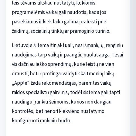
leis tėvams tiksliau nustatyti, kokiomis
programėlėmis vaikai gali naudotis, kada jos
pasiekiamos ir kiek laiko galima praleisti prie
žaidimų, socialinių tinklų ar pramoginio turinio.
Lietuvoje ši tema itin aktuali, nes išmaniųjų įrenginių
naudojimas tarp vaikų ir paauglių nuolat auga. Tėvai
vis dažniau ieško sprendimų, kurie leistų ne vien
drausti, bet ir protingai valdyti skaitmeninį laiką.
„Apple“ žada rekomendacijas, paremtas vaikų
raidos specialistų gairėmis, todėl sistema gali tapti
naudingu įrankiu šeimoms, kurios nori daugiau
kontrolės, bet nenori kiekvieno nustatymo
konfigūruoti rankiniu būdu.