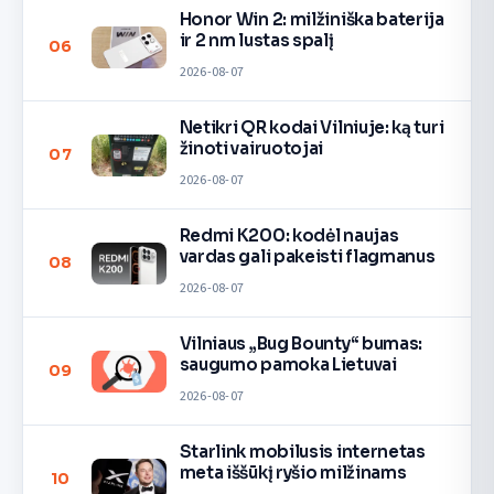
Honor Win 2: milžiniška baterija
ir 2 nm lustas spalį
06
2026-08-07
Netikri QR kodai Vilniuje: ką turi
žinoti vairuotojai
07
2026-08-07
Redmi K200: kodėl naujas
vardas gali pakeisti flagmanus
08
2026-08-07
Vilniaus „Bug Bounty“ bumas:
saugumo pamoka Lietuvai
09
2026-08-07
Starlink mobilusis internetas
meta iššūkį ryšio milžinams
10