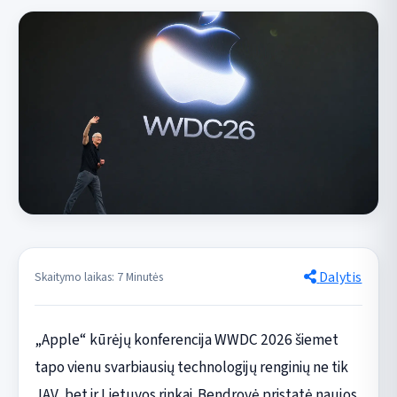
Dalytis
Skaitymo laikas: 7 Minutės
„Apple“ kūrėjų konferencija WWDC 2026 šiemet
tapo vienu svarbiausių technologijų renginių ne tik
JAV, bet ir Lietuvos rinkai. Bendrovė pristatė naujos