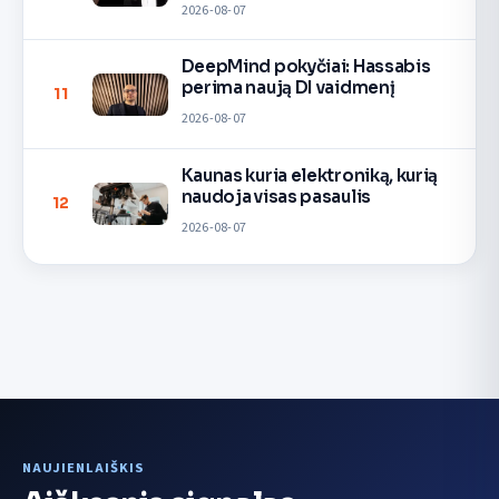
2026-08-07
DeepMind pokyčiai: Hassabis
perima naują DI vaidmenį
11
2026-08-07
Kaunas kuria elektroniką, kurią
naudoja visas pasaulis
12
2026-08-07
NAUJIENLAIŠKIS