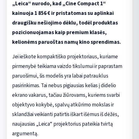
„Leica“ nurodo, kad „Cine Compact 1“
kainuoja 1 856 € ir pristatomas su aplinkai
draugišku nešiojimo dėklu, todėl produktas
pozicionuojamas kaip premium klasės,
kelionėms paruoštas namų kino sprendimas.
Jei ieškote kompaktiško projektoriaus, kuriame
pirmenybė teikiama vaizdo tikslumui ir paprastam
paruošimui, šis modelis yra labai patrauklus
pasirinkimas. Tai nebus pigiausias kelias į didelio
ekrano vakarus, tačiau žiūrovams, kuriems svarbi
objektyvo kokybė, spalvų atkūrimo mokslas ir
sklandžiai veikianti patirtis iškart išėmus iš dėžės,
naujausias „Leica“ projektorius pateikia tvirtą
argumentą.