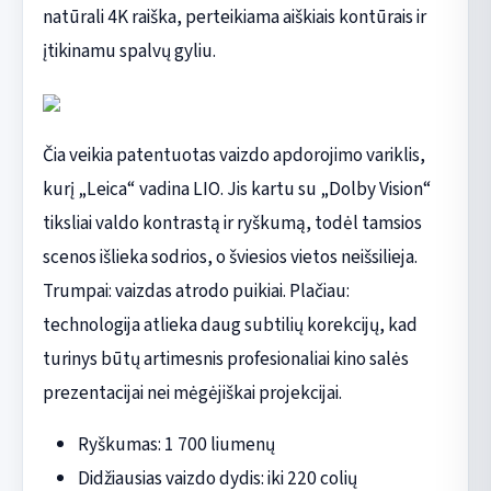
natūrali 4K raiška, perteikiama aiškiais kontūrais ir
įtikinamu spalvų gyliu.
Čia veikia patentuotas vaizdo apdorojimo variklis,
kurį „Leica“ vadina LIO. Jis kartu su „Dolby Vision“
tiksliai valdo kontrastą ir ryškumą, todėl tamsios
scenos išlieka sodrios, o šviesios vietos neišsilieja.
Trumpai: vaizdas atrodo puikiai. Plačiau:
technologija atlieka daug subtilių korekcijų, kad
turinys būtų artimesnis profesionaliai kino salės
prezentacijai nei mėgėjiškai projekcijai.
Ryškumas: 1 700 liumenų
Didžiausias vaizdo dydis: iki 220 colių