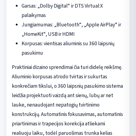
Garsas: „Dolby Digital“ ir DTS Virtual:X
palaikymas
Jungiamumas: „Bluetooth“, „Apple AirPlay“ ir
„HomeKit“, USB ir HDMI
Korpusas: vientisas aliuminis su 360 laipsnių
pasukimu
Praktiniai dizaino sprendimai čia turi didelę reikšmę.
Aliuminio korpusas atrodo tvirtas ir sukurtas
konkrečiam tikslui, o 360 laipsnių pasukimo sistema
leidžia projektuoti vaizdą ant sienų, lubų ar net
lauke, nenaudojant nepatogių tvirtinimo
konstrukcijų. Automatinis fokusavimas, automatinis
priartinimas ir trapecijos korekcija atliekami
realiuoju laiku, todėl paruošimas trunka kelias