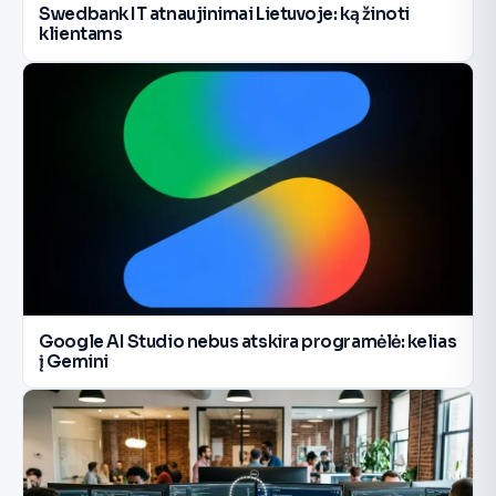
Swedbank IT atnaujinimai Lietuvoje: ką žinoti
klientams
Google AI Studio nebus atskira programėlė: kelias
į Gemini