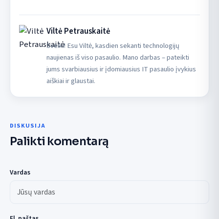
Viltė Petrauskaitė
Sveiki! Esu Viltė, kasdien sekanti technologijų
naujienas iš viso pasaulio. Mano darbas – pateikti
jums svarbiausius ir įdomiausius IT pasaulio įvykius
aiškiai ir glaustai.
DISKUSIJA
Palikti komentarą
Vardas
El. paštas