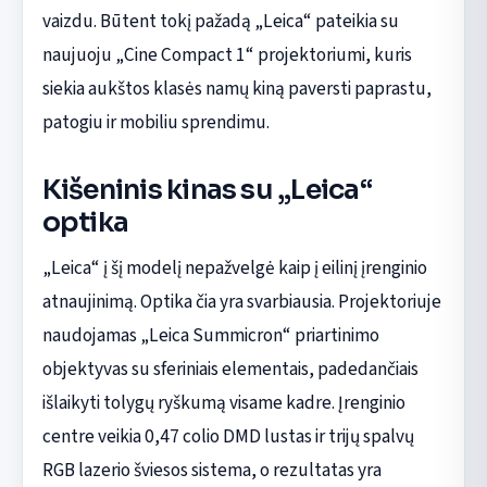
vaizdu. Būtent tokį pažadą „Leica“ pateikia su
naujuoju „Cine Compact 1“ projektoriumi, kuris
siekia aukštos klasės namų kiną paversti paprastu,
patogiu ir mobiliu sprendimu.
Kišeninis kinas su „Leica“
optika
„Leica“ į šį modelį nepažvelgė kaip į eilinį įrenginio
atnaujinimą. Optika čia yra svarbiausia. Projektoriuje
naudojamas „Leica Summicron“ priartinimo
objektyvas su sferiniais elementais, padedančiais
išlaikyti tolygų ryškumą visame kadre. Įrenginio
centre veikia 0,47 colio DMD lustas ir trijų spalvų
RGB lazerio šviesos sistema, o rezultatas yra