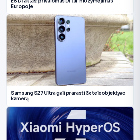
ES DI aktas: privalomas DI turinio žymėjimas
Europoje
Samsung S27 Ultra gali prarasti 3x teleobjektyvo
kamerą