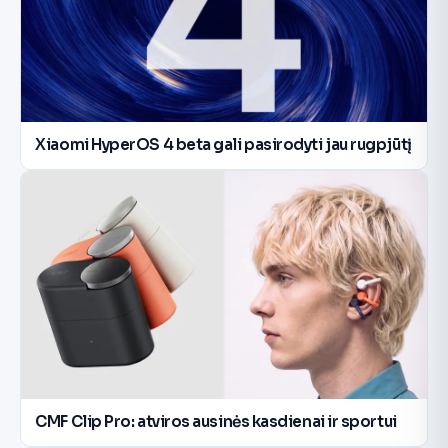
Xiaomi HyperOS 4 beta gali pasirodyti jau rugpjūtį
CMF Clip Pro: atviros ausinės kasdienai ir sportui