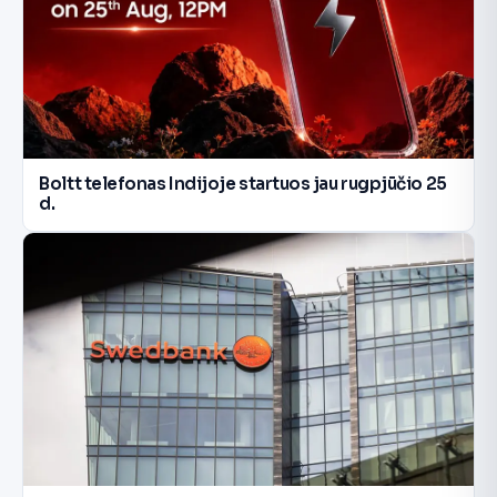
Boltt telefonas Indijoje startuos jau rugpjūčio 25
d.