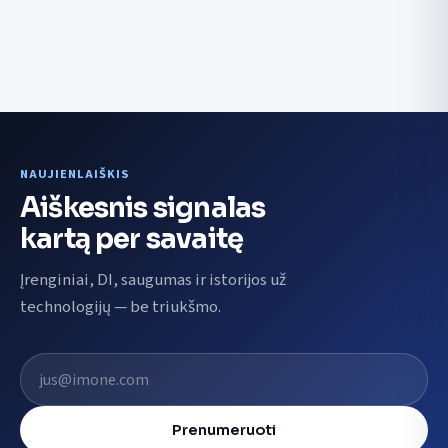
NAUJIENLAIŠKIS
Aiškesnis signalas
kartą per savaitę
Įrenginiai, DI, saugumas ir istorijos už
technologijų — be triukšmo.
El. pašto adresas
Prenumeruoti