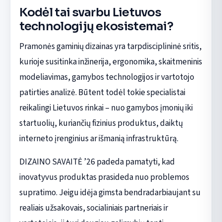
Kodėl tai svarbu Lietuvos
technologijų ekosistemai?
Pramonės gaminių dizainas yra tarpdisciplininė sritis,
kurioje susitinka inžinerija, ergonomika, skaitmeninis
modeliavimas, gamybos technologijos ir vartotojo
patirties analizė. Būtent todėl tokie specialistai
reikalingi Lietuvos rinkai – nuo gamybos įmonių iki
startuolių, kuriančių fizinius produktus, daiktų
interneto įrenginius ar išmanią infrastruktūrą.
DIZAINO SAVAITĖ ’26 padeda pamatyti, kad
inovatyvus produktas prasideda nuo problemos
supratimo. Jeigu idėja gimsta bendradarbiaujant su
realiais užsakovais, socialiniais partneriais ir