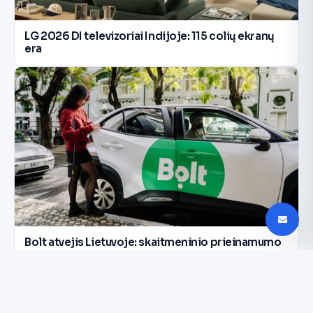
LG 2026 DI televizoriai Indijoje: 115 colių ekranų
era
Bolt atvejis Lietuvoje: skaitmeninio prieinamumo
pamoka