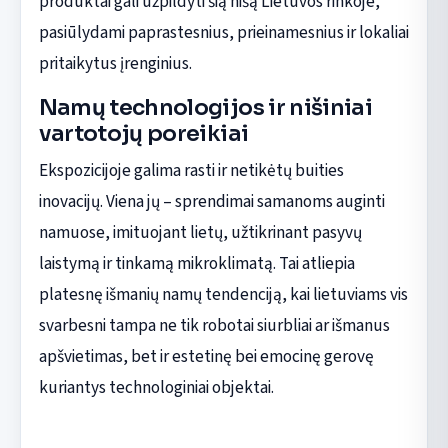
produktai gali užpildyti šią nišą Lietuvos rinkoje,
pasiūlydami paprastesnius, prieinamesnius ir lokaliai
pritaikytus įrenginius.
Namų technologijos ir nišiniai
vartotojų poreikiai
Ekspozicijoje galima rasti ir netikėtų buities
inovacijų. Viena jų – sprendimai samanoms auginti
namuose, imituojant lietų, užtikrinant pasyvų
laistymą ir tinkamą mikroklimatą. Tai atliepia
platesnę išmanių namų tendenciją, kai lietuviams vis
svarbesni tampa ne tik robotai siurbliai ar išmanus
apšvietimas, bet ir estetinę bei emocinę gerovę
kuriantys technologiniai objektai.