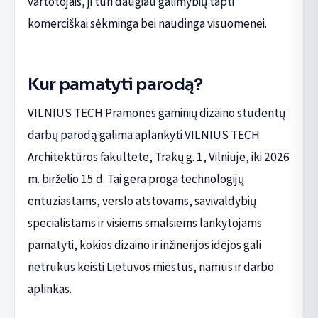
vartotojais, ji turi daugiau galimybių tapti
komerciškai sėkminga bei naudinga visuomenei.
Kur pamatyti parodą?
VILNIUS TECH Pramonės gaminių dizaino studentų
darbų parodą galima aplankyti VILNIUS TECH
Architektūros fakultete, Trakų g. 1, Vilniuje, iki 2026
m. birželio 15 d. Tai gera proga technologijų
entuziastams, verslo atstovams, savivaldybių
specialistams ir visiems smalsiems lankytojams
pamatyti, kokios dizaino ir inžinerijos idėjos gali
netrukus keisti Lietuvos miestus, namus ir darbo
aplinkas.