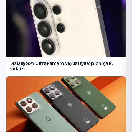
Galaxy S27 Ultra kameros lęšiai tyliai plonėja iš
vidaus