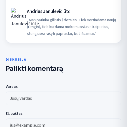
Andrius Janulevičiūtė
„Man patinka gilintis į detales. Tiek vertindama naują
įrenginį, tiek kurdama mokomuosius straipsnius,
stengiuosi rašyti paprastai, bet išsamiai.“
DISKUSIJA
Palikti komentarą
Vardas
El. paštas