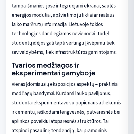
tampa išmanios: jose integruojami ekranai, saulės
energijos moduliai, apšvietimo jutikliai ar realaus
laiko maršrutų informacija. Lietuvoje tokios
technologijos dar diegiamos nevienodai, todėl
studentų idėjos gali tapti vertingu įkvėpimu tiek
savivaldybėms, tiek infrastruktūros gamintojams.
Tvarios medžiagos ir
eksperimentai gamyboje
Vienas įdomiausių ekspozicijos aspektų – praktiniai
medžiagų bandymai. Kurdami lauko paviljonus,
studentai eksperimentavo su popieriaus atliekomis
ir cementu, ieškodami lengvesnės, patvaresnės bei
aplinkos poveikiui atsparesnės struktūros. Tai
atspindi pasaulinę tendenciją, kai pramoninis