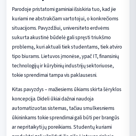
Parodoje pristatomi gaminiai išsiskiria tuo, kad jie
kuriami ne abstrakčiam vartotojui, o konkrečioms
situacijoms. Pavyzdžiui, universiteto erdvėms
sukurta akustinė būdelė gali spręsti triukšmo
problemą, kuri aktuali tiek studentams, tiek atviro
tipo biurams. Lietuvos įmonėse, ypač IT, finansinių
technologijų ir kūrybinių industrijų sektoriuose,
tokie sprendimai tampa vis paklausesni.
Kitas pavyzdys – mažiesiems ūkiams skirta šėryklos
koncepcija. Dideli ūkiai dažnai naudoja
automatizuotas sistemas, tačiau smulkesniems
ūkininkams tokie sprendimai gali būti per brangūs
ar nepritaikyti jų poreikiams. Studentų kuriami