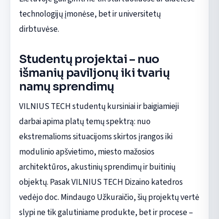
technologijų įmonėse, bet ir universitetų
dirbtuvėse.
Studentų projektai – nuo
išmanių paviljonų iki tvarių
namų sprendimų
VILNIUS TECH studentų kursiniai ir baigiamieji
darbai apima platų temų spektrą: nuo
ekstremalioms situacijoms skirtos įrangos iki
modulinio apšvietimo, miesto mažosios
architektūros, akustinių sprendimų ir buitinių
objektų. Pasak VILNIUS TECH Dizaino katedros
vedėjo doc. Mindaugo Užkuraičio, šių projektų vertė
slypi ne tik galutiniame produkte, bet ir procese –