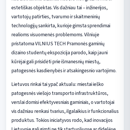
estetiškas objektas. Vis dažniau tai – inžinerijos,
vartotojų patirties, tvarumo ir skaitmeninių
technologijų sankirta, kurioje gimsta sprendimai
realioms visuomenės problemoms. Vilniuje
pristatoma VILNIUS TECH Pramonės gaminių
dizaino studentų ekspozicija parodo, kaip jauni
kūrėjai gali prisidėti prie išmanesnių miestų,
patogesnės kasdienybės ir atsakingesnio vartojimo.
Lietuvos rinkai tai ypač aktualu: miestai ieško
patogesnės viešojo transporto infrastruktūros,
verslai domisi efektyvesniais gaminiais, o vartotojai
vis dažniau renkasi tvarius, ilgalaikius ir funkcionalius
produktus. Tokios iniciatyvos rodo, kad inovacijos
Lietuvoje gali gimti ne tik startuoliuose ar didelėse