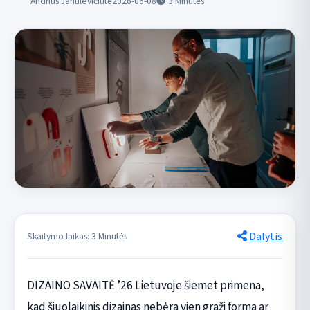
Andrius Janulevičiūtė
2026-06-08
3
Minutės
Dalytis
Skaitymo laikas: 3 Minutės
DIZAINO SAVAITĖ ’26 Lietuvoje šiemet primena,
kad šiuolaikinis dizainas nebėra vien graži forma ar