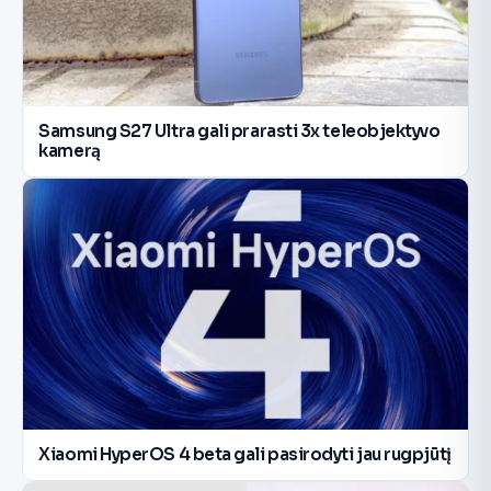
Samsung S27 Ultra gali prarasti 3x teleobjektyvo
kamerą
Xiaomi HyperOS 4 beta gali pasirodyti jau rugpjūtį