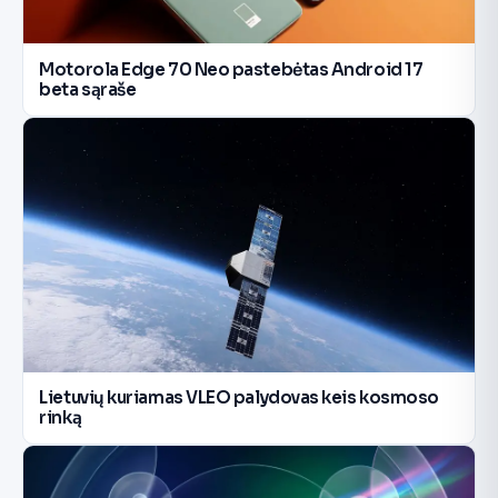
Motorola Edge 70 Neo pastebėtas Android 17
beta sąraše
Lietuvių kuriamas VLEO palydovas keis kosmoso
rinką