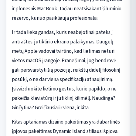
ir plonesnis MacBook, tačiau neatsisakant šiluminio
rezervo, kuriuo pasikliauja profesionalai.
Ir tada lieka gandas, kuris neabejotinai pateks į
antraštes: jutiklinio ekrano palaikymas. Daugelį
metų Apple vadovai tvirtino, kad lietimas neturi
vietos macOS įrangoje. Pranešimai, jog bendrovė
gali persvarstyti šią poziciją, reikštų didelį filosofinį
posūkį, o ne dar vieną specifikacijų atnaujinimą.
Įsivaizduokite lietimo gestus, kurie papildo, o ne
pakeičia klaviatūrą ir jutiklinį kilimėlį. Naudinga?
Ginčytina? Greičiausiai ir viena, ir kita.
Kitas aptariamas dizaino pakeitimas yra dabartinės
įpjovos pakeitimas Dynamic Island stiliaus išpjova.