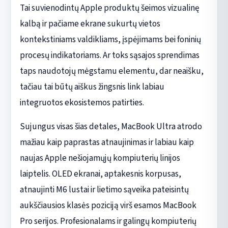
Tai suvienodintų Apple produktų šeimos vizualinę
kalbą ir pačiame ekrane sukurtų vietos
kontekstiniams valdikliams, įspėjimams bei foninių
procesų indikatoriams. Ar toks sąsajos sprendimas
taps naudotojų mėgstamu elementu, dar neaišku,
tačiau tai būtų aiškus žingsnis link labiau
integruotos ekosistemos patirties.
Sujungus visas šias detales, MacBook Ultra atrodo
mažiau kaip paprastas atnaujinimas ir labiau kaip
naujas Apple nešiojamųjų kompiuterių linijos
laiptelis. OLED ekranai, aptakesnis korpusas,
atnaujinti M6 lustai ir lietimo sąveika pateisintų
aukščiausios klasės poziciją virš esamos MacBook
Pro serijos. Profesionalams ir galingų kompiuterių