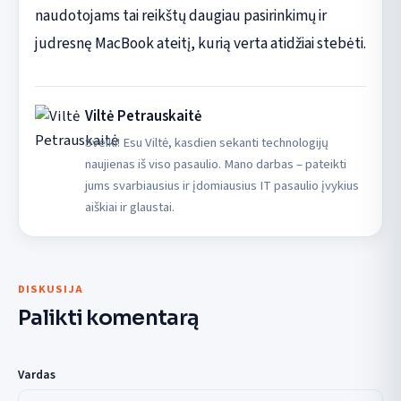
naudotojams tai reikštų daugiau pasirinkimų ir
judresnę MacBook ateitį, kurią verta atidžiai stebėti.
Viltė Petrauskaitė
Sveiki! Esu Viltė, kasdien sekanti technologijų
naujienas iš viso pasaulio. Mano darbas – pateikti
jums svarbiausius ir įdomiausius IT pasaulio įvykius
aiškiai ir glaustai.
DISKUSIJA
Palikti komentarą
Vardas