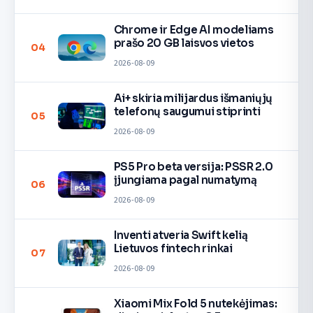
Chrome ir Edge AI modeliams
prašo 20 GB laisvos vietos
04
2026-08-09
Ai+ skiria milijardus išmaniųjų
telefonų saugumui stiprinti
05
2026-08-09
PS5 Pro beta versija: PSSR 2.0
įjungiama pagal numatymą
06
2026-08-09
Inventi atveria Swift kelią
Lietuvos fintech rinkai
07
2026-08-09
Xiaomi Mix Fold 5 nutekėjimas: