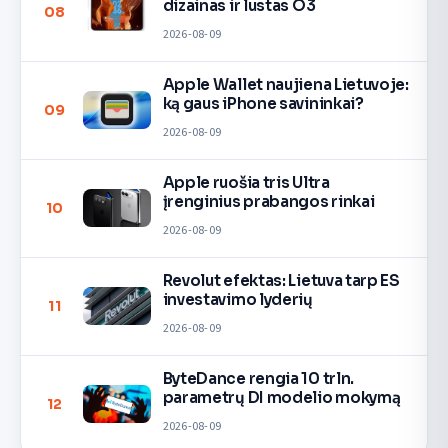
dizainas ir lustas O3
08
2026-08-09
Apple Wallet naujiena Lietuvoje:
ką gaus iPhone savininkai?
09
2026-08-09
Apple ruošia tris Ultra
įrenginius prabangos rinkai
10
2026-08-09
Revolut efektas: Lietuva tarp ES
investavimo lyderių
11
2026-08-09
ByteDance rengia 10 trln.
parametrų DI modelio mokymą
12
2026-08-09