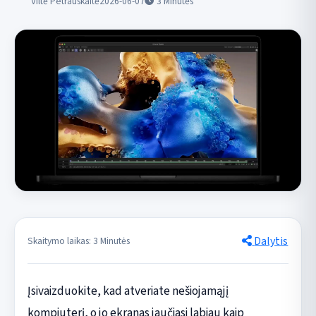
Viltė Petrauskaitė
2026-06-07
3
Minutės
Dalytis
Skaitymo laikas: 3 Minutės
Įsivaizduokite, kad atveriate nešiojamąjį
kompiuterį, o jo ekranas jaučiasi labiau kaip