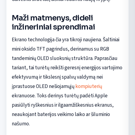
Maži matmenys, dideli
inžineriniai sprendimai
Ekrano technologija čia yra tikroji naujiena. Šaltiniai
mini oksido TFT pagrindus, derinamus su RGB
tandeminių OLED sluoksnių struktūra. Paprasčiau
tariant, tai turėtų reikšti geresnį energijos vartojimo
efektyvumą ir tikslesnį spalvų valdymą nei
įprastuose OLED nešiojamųjų
kompiuterių
ekranuose. Toks derinys turėtų padėti Apple
pasiūlyti ryškesnius ir ilgaamžiškesnius ekranus,
neaukojant baterijos veikimo laiko ar šiluminio
našumo.