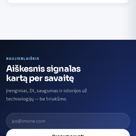
NAUJIENLAIŠKIS
Aiškesnis signalas
kartą per savaitę
Įrenginiai, DI, saugumas ir istorijos už
technologijų — be triukšmo.
El. pašto adresas