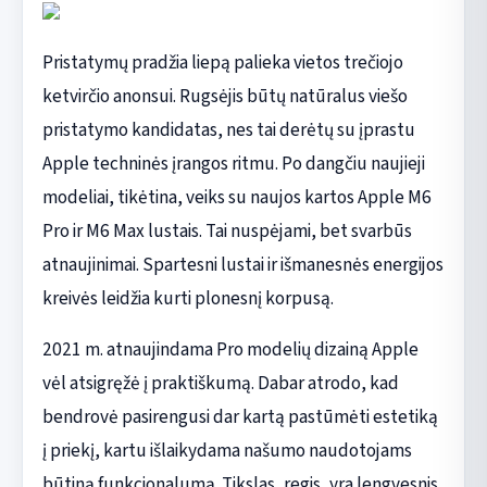
Pristatymų pradžia liepą palieka vietos trečiojo
ketvirčio anonsui. Rugsėjis būtų natūralus viešo
pristatymo kandidatas, nes tai derėtų su įprastu
Apple techninės įrangos ritmu. Po dangčiu naujieji
modeliai, tikėtina, veiks su naujos kartos Apple M6
Pro ir M6 Max lustais. Tai nuspėjami, bet svarbūs
atnaujinimai. Spartesni lustai ir išmanesnės energijos
kreivės leidžia kurti plonesnį korpusą.
2021 m. atnaujindama Pro modelių dizainą Apple
vėl atsigręžė į praktiškumą. Dabar atrodo, kad
bendrovė pasirengusi dar kartą pastūmėti estetiką
į priekį, kartu išlaikydama našumo naudotojams
būtiną funkcionalumą. Tikslas, regis, yra lengvesnis