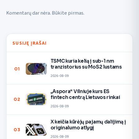
Komentarų dar nėra. Būkite pirmas.
SUSIJĘ ĮRAŠAI
TSMC kuria kelią į sub-1 nm
tranzistorius su MoS2 lustams
01
2026-08-09
„Aspora“ Vilniuje kurs ES
fintech centrą Lietuvos rinkai
02
2026-08-09
X keičia kūrėjų pajamų dalijimą į
originalumo atlygį
03
2026-08-09