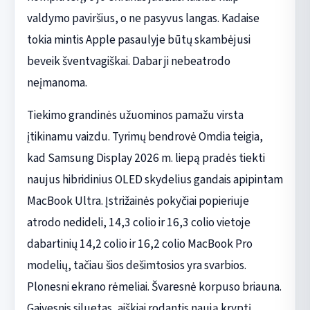
valdymo paviršius, o ne pasyvus langas. Kadaise
tokia mintis Apple pasaulyje būtų skambėjusi
beveik šventvagiškai. Dabar ji nebeatrodo
neįmanoma.
Tiekimo grandinės užuominos pamažu virsta
įtikinamu vaizdu. Tyrimų bendrovė Omdia teigia,
kad Samsung Display 2026 m. liepą pradės tiekti
naujus hibridinius OLED skydelius gandais apipintam
MacBook Ultra. Įstrižainės pokyčiai popieriuje
atrodo nedideli, 14,3 colio ir 16,3 colio vietoje
dabartinių 14,2 colio ir 16,2 colio MacBook Pro
modelių, tačiau šios dešimtosios yra svarbios.
Plonesni ekrano rėmeliai. Švaresnė korpuso briauna.
Gaivesnis siluetas, aiškiai rodantis naują kryptį.