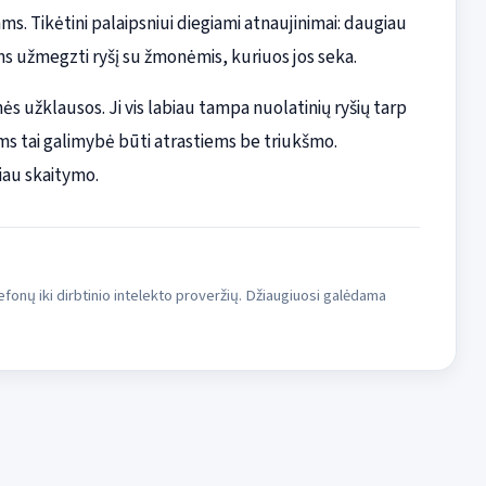
s. Tikėtini palaipsniui diegiami atnaujinimai: daugiau
ms užmegzti ryšį su žmonėmis, kuriuos jos seka.
ės užklausos. Ji vis labiau tampa nuolatinių ryšių tarp
ėjams tai galimybė būti atrastiems be triukšmo.
iau skaitymo.
fonų iki dirbtinio intelekto proveržių. Džiaugiuosi galėdama