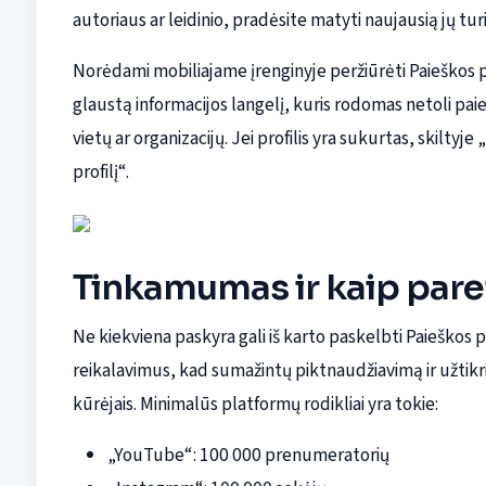
autoriaus ar leidinio, pradėsite matyti naujausią jų tur
Norėdami mobiliajame įrenginyje peržiūrėti Paieškos pro
glaustą informacijos langelį, kuris rodomas netoli pai
vietų ar organizacijų. Jei profilis yra sukurtas, skilty
profilį“.
Tinkamumas ir kaip pareik
Ne kiekviena paskyra gali iš karto paskelbti Paieškos p
reikalavimus, kad sumažintų piktnaudžiavimą ir užtikrintų
kūrėjais. Minimalūs platformų rodikliai yra tokie:
„YouTube“: 100 000 prenumeratorių