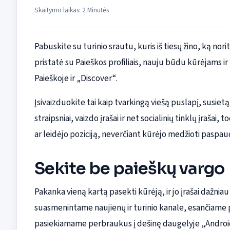
Skaitymo laikas: 2 Minutės
Pabuskite su turinio srautu, kuris iš tiesų žino, ką nor
pristatė su Paieškos profiliais, nauju būdu kūrėjams ir
Paieškoje ir „Discover“.
Įsivaizduokite tai kaip tvarkingą viešą puslapį, susietą
straipsniai, vaizdo įrašai ir net socialinių tinklų įraš
ar leidėjo poziciją, neverčiant kūrėjo medžioti pasp
Sekite be paieškų vargo
Pakanka vieną kartą pasekti kūrėją, ir jo įrašai dažni
suasmenintame naujienų ir turinio kanale, esančiame
pasiekiamame perbraukus į dešinę daugelyje „Android