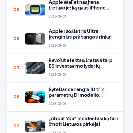
Apple Wallet naujiena
Lietuvoje: ką gaus iPhone
05
savininkai?
2026-08-09
Apple ruošia tris Ultra
įrenginius prabangos rinkai
06
2026-08-09
Revolut efektas: Lietuva tarp
ES investavimo lyderių
07
2026-08-09
ByteDance rengia 10 trln.
parametrų DI modelio
08
mokymą
2026-08-09
„About You“ incidentas: ką turi
žinoti Lietuvos pirkėjai
09
2026-08-09