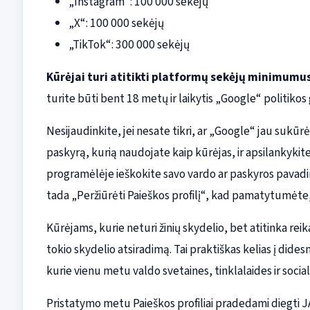
„Instagram“: 100 000 sekėjų
„X“: 100 000 sekėjų
„TikTok“: 300 000 sekėjų
Kūrėjai turi atitikti platformų sekėjų minimumus, 
turite būti bent 18 metų ir laikytis „Google“ politikos g
Nesijaudinkite, jei nesate tikri, ar „Google“ jau sukūr
paskyrą, kurią naudojate kaip kūrėjas, ir apsilankyki
programėlėje ieškokite savo vardo ar paskyros pavadin
tada „Peržiūrėti Paieškos profilį“, kad pamatytumėte,
Kūrėjams, kurie neturi žinių skydelio, bet atitinka rei
tokio skydelio atsiradimą. Tai praktiškas kelias į di
kurie vienu metu valdo svetaines, tinklalaides ir social
Pristatymo metu Paieškos profiliai pradedami diegti JAV