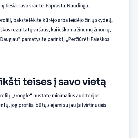
inį tiesiai savo sraute. Paprasta. Naudinga.
filį, bakstelėkite kūrėjo arba leidėjo žinių skydelį,
eškos rezultatų viršaus, kai ieškoma žinomų žmonių,
je „Daugiau“ pamatysite parinktį „Peržiūrėti Paieškos
šti teises į savo vietą
rofilį. „Google“ nustatė minimalius auditorijos
, jog profiliai būtų siejami su jau įsitvirtinusiais