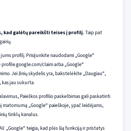
kad galėtų pareikšti teises į profilį.
Taip pat
airių.
ė jums profilį. Prisijunkite naudodami „Google“
te profile.google.com/claim arba „Google“
imo. Jei žinių skydelis yra, bakstelėkite „Daugiau“,
 kas jau sukurta.
kalavimus, Paieškos profilio paskelbimas gali paskatinti
desnį matomumą „Google“ paieškoje, ypač leidėjams,
inių tinklų kanalus.
. „Google“ teigia, kad plės šią funkciją ir pristatys