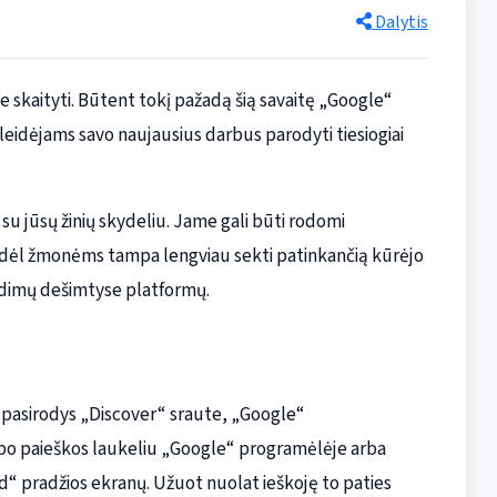
Dalytis
ite skaityti. Būtent tokį pažadą šią savaitę „Google“
 leidėjams savo naujausius darbus parodyti tiesiogiai
 su jūsų žinių skydeliu. Jame gali būti rodomi
ai, todėl žmonėms tampa lengviau sekti patinkančią kūrėjo
audimų dešimtyse platformų.
au pasirodys „Discover“ sraute, „Google“
 po paieškos laukeliu „Google“ programėlėje arba
“ pradžios ekranų. Užuot nuolat ieškoję to paties