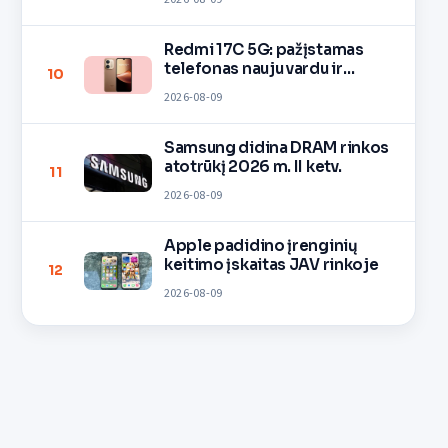
Redmi 17C 5G: pažįstamas
telefonas nauju vardu ir
10
spalvomis
2026-08-09
Samsung didina DRAM rinkos
atotrūkį 2026 m. II ketv.
11
2026-08-09
Apple padidino įrenginių
keitimo įskaitas JAV rinkoje
12
2026-08-09