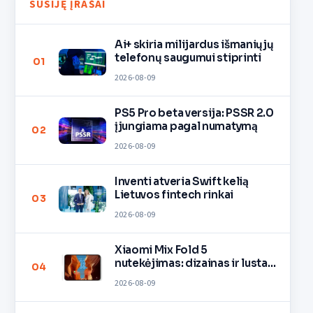
SUSIJĘ ĮRAŠAI
Ai+ skiria milijardus išmaniųjų
telefonų saugumui stiprinti
01
2026-08-09
PS5 Pro beta versija: PSSR 2.0
įjungiama pagal numatymą
02
2026-08-09
Inventi atveria Swift kelią
Lietuvos fintech rinkai
03
2026-08-09
Xiaomi Mix Fold 5
nutekėjimas: dizainas ir lustas
04
O3
2026-08-09