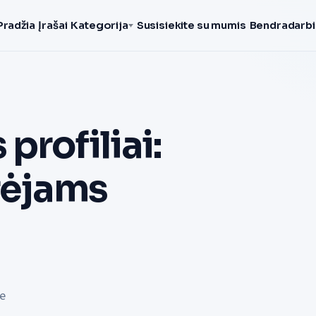
Pradžia
Įrašai
Kategorija
Susisiekite su mumis
Bendradarbi
profiliai:
rėjams
je