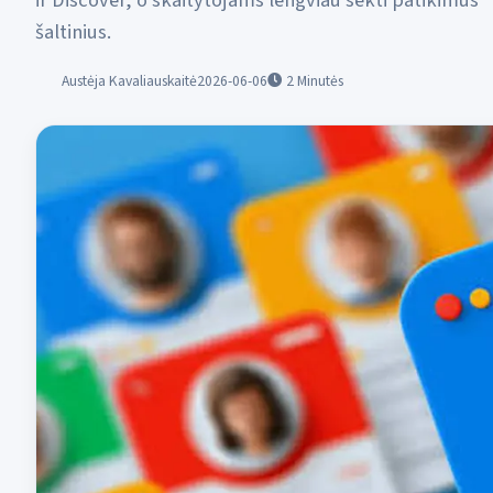
ir Discover, o skaitytojams lengviau sekti patikimus
šaltinius.
Austėja Kavaliauskaitė
2026-06-06
2
Minutės