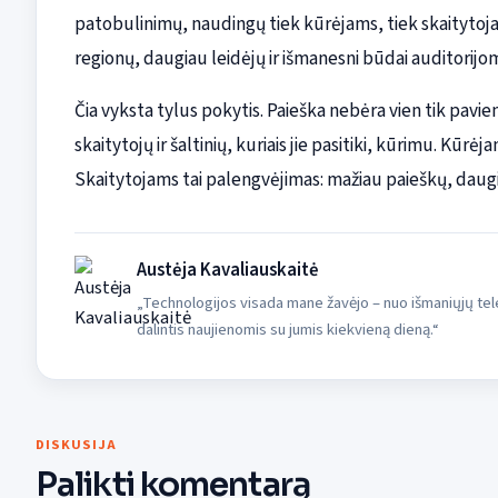
patobulinimų, naudingų tiek kūrėjams, tiek skaitytojam
regionų, daugiau leidėjų ir išmanesni būdai auditorijo
Čia vyksta tylus pokytis. Paieška nebėra vien tik pavien
skaitytojų ir šaltinių, kuriais jie pasitiki, kūrimu. Kūr
Skaitytojams tai palengvėjimas: mažiau paieškų, daug
Austėja Kavaliauskaitė
„Technologijos visada mane žavėjo – nuo išmaniųjų tele
dalintis naujienomis su jumis kiekvieną dieną.“
DISKUSIJA
Palikti komentarą