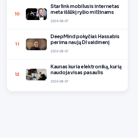
Starlink mobilusis internetas
meta iššūkį ryšio milžinams
10
2026-08-07
DeepMind pokyčiai: Hassabis
perima naują DI vaidmenį
11
2026-08-07
Kaunas kuria elektroniką, kurią
naudoja visas pasaulis
12
2026-08-07