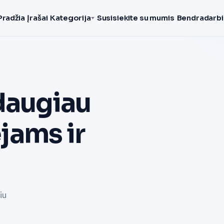
Pradžia
Įrašai
Kategorija
Susisiekite su mumis
Bendradarbi
daugiau
ams ir
iu