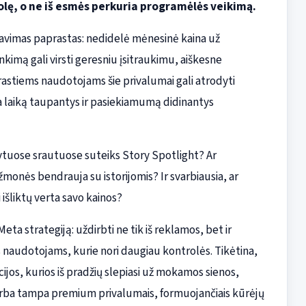
olę, o ne iš esmės perkuria programėlės veikimą.
iavimas paprastas: nedidelė mėnesinė kaina už
kimą gali virsti geresniu įsitraukimu, aiškesne
stiems naudotojams šie privalumai gali atrodyti
ra laiką taupantys ir pasiekiamumą didinantys
ytuose srautuose suteiks Story Spotlight? Ar
žmonės bendrauja su istorijomis? Ir svarbiausia, ar
išliktų verta savo kainos?
ta strategiją: uždirbti ne tik iš reklamos, bet ir
as naudotojams, kurie nori daugiau kontrolės. Tikėtina,
kcijos, kurios iš pradžių slepiasi už mokamos sienos,
arba tampa premium privalumais, formuojančiais kūrėjų