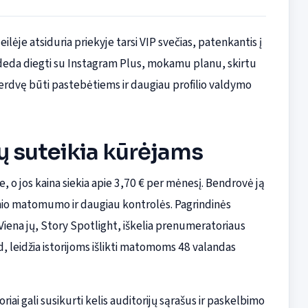
ilėje atsiduria priekyje tarsi VIP svečias, patenkantis į
radeda diegti su Instagram Plus, mokamu planu, skirtu
erdvę būti pastebėtiems ir daugiau profilio valdymo
sų suteikia kūrėjams
o jos kaina siekia apie 3,70 € per mėnesį. Bendrovė ją
esnio matomumo ir daugiau kontrolės. Pagrindinės
. Viena jų, Story Spotlight, iškelia prenumeratoriaus
d, leidžia istorijoms išlikti matomoms 48 valandas
riai gali susikurti kelis auditorijų sąrašus ir paskelbimo