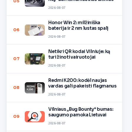
05
2026-08-07
Honor Win 2: milžiniška
baterija ir 2 nm lustas spalį
06
2026-08-07
Netikri QR kodai Vilniuje: ką
turi žinoti vairuotojai
07
2026-08-07
Redmi K200: kodėl naujas
vardas gali pakeisti flagmanus
08
2026-08-07
Vilniaus „Bug Bounty“ bumas:
saugumo pamoka Lietuvai
09
2026-08-07