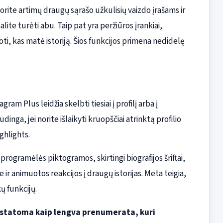
orite artimų draugų sąrašo užkulisių vaizdo įrašams ir
te turėti abu. Taip pat yra peržiūros įrankiai,
ti, kas matė istoriją. Šios funkcijos primena nedidelę
m Plus leidžia skelbti tiesiai į profilį arba į
udinga, jei norite išlaikyti kruopščiai atrinktą profilio
ighlights.
rogramėlės piktogramos, skirtingi biografijos šriftai,
je ir animuotos reakcijos į draugų istorijas. Meta teigia,
ų funkcijų.
istatoma kaip lengva prenumerata, kuri