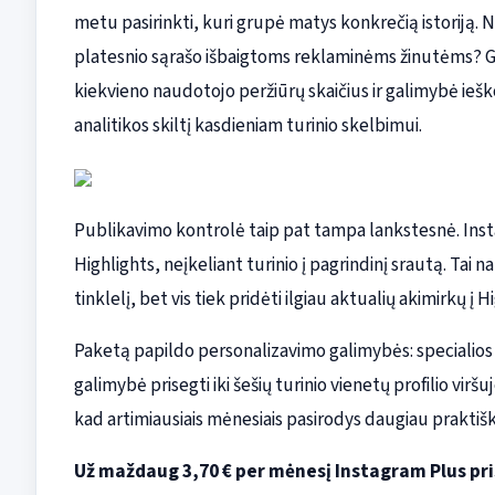
metu pasirinkti, kuri grupė matys konkrečią istoriją. N
platesnio sąrašo išbaigtoms reklaminėms žinutėms? Gali
kiekvieno naudotojo peržiūrų skaičius ir galimybė ieško
analitikos skiltį kasdieniam turinio skelbimui.
Publikavimo kontrolė taip pat tampa lankstesnė. Instagra
Highlights, neįkeliant turinio į pagrindinį srautą. Tai na
tinklelį, bet vis tiek pridėti ilgiau aktualių akimirkų į H
Paketą papildo personalizavimo galimybės: specialios p
galimybė prisegti iki šešių turinio vienetų profilio viršu
kad artimiausiais mėnesiais pasirodys daugiau praktišk
Už maždaug 3,70 € per mėnesį Instagram Plus pr