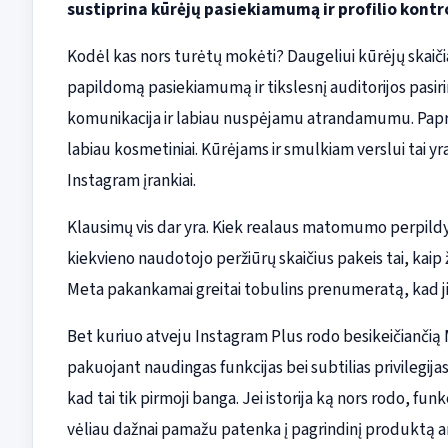
sustiprina kūrėjų pasiekiamumą ir profilio kontr
Kodėl kas nors turėtų mokėti? Daugeliui kūrėjų skaič
papildomą pasiekiamumą ir tikslesnį auditorijos pasirin
komunikacija ir labiau nuspėjamu atrandamumu. Papra
labiau kosmetiniai. Kūrėjams ir smulkiam verslui tai y
Instagram įrankiai.
Klausimų vis dar yra. Kiek realaus matomumo perpild
kiekvieno naudotojo peržiūrų skaičius pakeis tai, kaip 
Meta pakankamai greitai tobulins prenumeratą, kad ji 
Bet kuriuo atveju Instagram Plus rodo besikeičiančią Me
pakuojant naudingas funkcijas bei subtilias privilegij
kad tai tik pirmoji banga. Jei istorija ką nors rodo, fun
vėliau dažnai pamažu patenka į pagrindinį produktą 