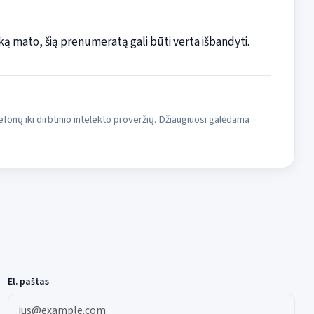
as ką mato, šią prenumeratą gali būti verta išbandyti.
fonų iki dirbtinio intelekto proveržių. Džiaugiuosi galėdama
El. paštas