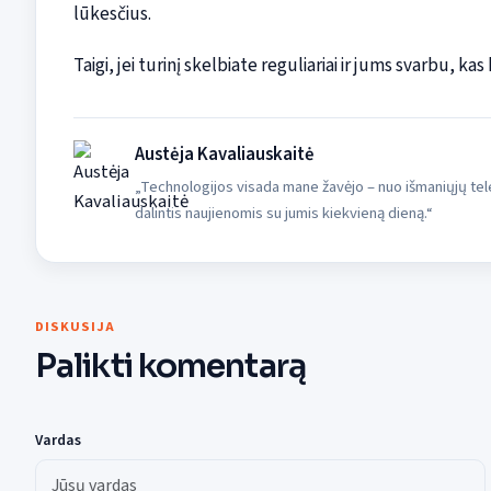
lūkesčius.
Taigi, jei turinį skelbiate reguliariai ir jums svarbu, k
Austėja Kavaliauskaitė
„Technologijos visada mane žavėjo – nuo išmaniųjų tele
dalintis naujienomis su jumis kiekvieną dieną.“
DISKUSIJA
Palikti komentarą
Vardas