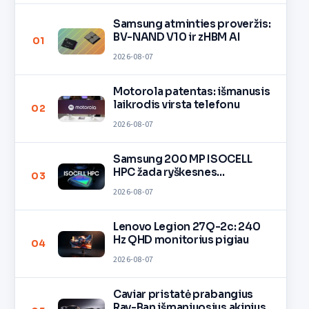
Samsung atminties proveržis:
BV-NAND V10 ir zHBM AI
01
2026-08-07
Motorola patentas: išmanusis
laikrodis virsta telefonu
02
2026-08-07
Samsung 200 MP ISOCELL
HPC žada ryškesnes
03
nuotraukas
2026-08-07
Lenovo Legion 27Q-2c: 240
Hz QHD monitorius pigiau
04
2026-08-07
Caviar pristatė prabangius
Ray-Ban išmaniuosius akinius