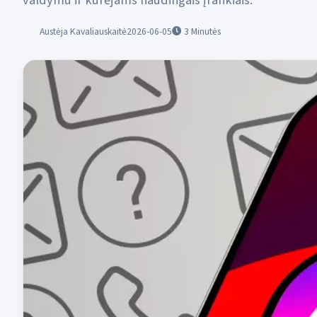
valdymu ir kūrėjams naudingais įrankiais.
Austėja Kavaliauskaitė
2026-06-05
3
Minutės