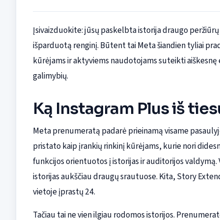
Įsivaizduokite: jūsų paskelbta istorija draugo peržiūrų e
išparduotą renginį. Būtent tai Meta šiandien tyliai p
kūrėjams ir aktyviems naudotojams suteikti aiškesnę 
galimybių.
Ką Instagram Plus iš tie
Meta prenumeratą padarė prieinamą visame pasaulyje, 
pristato kaip įrankių rinkinį kūrėjams, kurie nori did
funkcijos orientuotos į istorijas ir auditorijos valdymą
istorijas aukščiau draugų srautuose. Kita, Story Exten
vietoje įprastų 24.
Tačiau tai ne vien ilgiau rodomos istorijos. Prenumerato