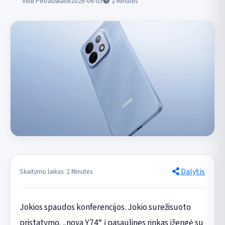
Viltė Petrauskaitė
2026-06-05
2
Minutės
Dalytis
Skaitymo laikas: 2 Minutės
Jokios spaudos konferencijos. Jokio surežisuoto
pristatymo. „nova Y74“ į pasaulines rinkas įžengė su