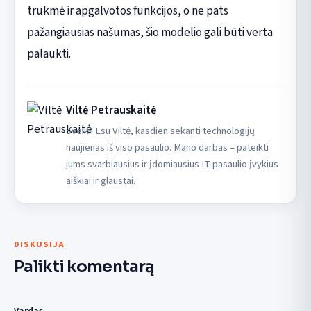
trukmė ir apgalvotos funkcijos, o ne pats
pažangiausias našumas, šio modelio gali būti verta
palaukti.
Viltė Petrauskaitė
Sveiki! Esu Viltė, kasdien sekanti technologijų
naujienas iš viso pasaulio. Mano darbas – pateikti
jums svarbiausius ir įdomiausius IT pasaulio įvykius
aiškiai ir glaustai.
DISKUSIJA
Palikti komentarą
Vardas