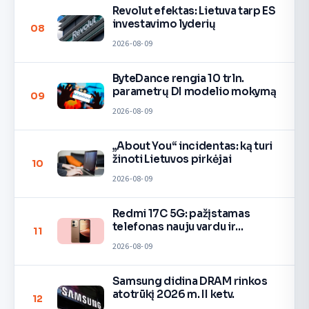
Revolut efektas: Lietuva tarp ES
investavimo lyderių
08
2026-08-09
ByteDance rengia 10 trln.
parametrų DI modelio mokymą
09
2026-08-09
„About You“ incidentas: ką turi
žinoti Lietuvos pirkėjai
10
2026-08-09
Redmi 17C 5G: pažįstamas
telefonas nauju vardu ir
11
spalvomis
2026-08-09
Samsung didina DRAM rinkos
atotrūkį 2026 m. II ketv.
12