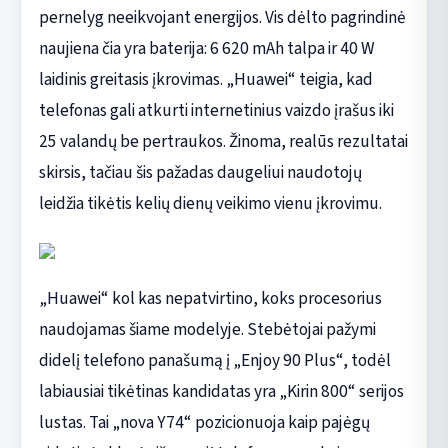
pernelyg neeikvojant energijos. Vis dėlto pagrindinė
naujiena čia yra baterija: 6 620 mAh talpa ir 40 W
laidinis greitasis įkrovimas. „Huawei“ teigia, kad
telefonas gali atkurti internetinius vaizdo įrašus iki
25 valandų be pertraukos. Žinoma, realūs rezultatai
skirsis, tačiau šis pažadas daugeliui naudotojų
leidžia tikėtis kelių dienų veikimo vienu įkrovimu.
„Huawei“ kol kas nepatvirtino, koks procesorius
naudojamas šiame modelyje. Stebėtojai pažymi
didelį telefono panašumą į „Enjoy 90 Plus“, todėl
labiausiai tikėtinas kandidatas yra „Kirin 800“ serijos
lustas. Tai „nova Y74“ pozicionuoja kaip pajėgų