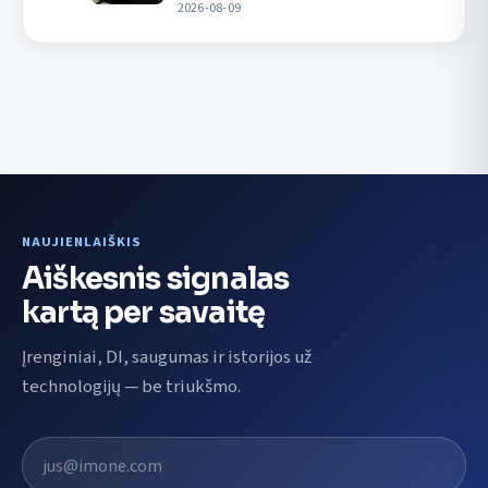
2026-08-09
NAUJIENLAIŠKIS
Aiškesnis signalas
kartą per savaitę
Įrenginiai, DI, saugumas ir istorijos už
technologijų — be triukšmo.
El. pašto adresas