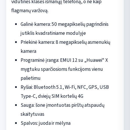
vidutinės klasės išmanųjį telefoną, o ne kaip
flagmanų varžovą.
Galinė kamera: 50 megapikselių pagrindinis
jutiklis kvadratiniame modulyje
Priekinė kamera: 8 megapikselių asmenukių
kamera
Programinė įranga: EMUI 12 su „Huawei“ X
mygtuku sparčiosioms funkcijoms vienu
palietimu
Ryšiai: Bluetooth 5.1, Wi-Fi, NFC, GPS, USB
Type-C, dviejų SIM kortelių 4G
Sauga: šone įmontuotas pirštų atspaudų
skaitytuvas
Spalvos: juoda ir mėlyna