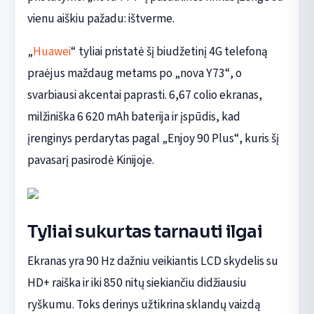
vienu aiškiu pažadu: ištverme.
„
Huawei
“ tyliai pristatė šį biudžetinį 4G telefoną
praėjus maždaug metams po „nova Y73“, o
svarbiausi akcentai paprasti. 6,67 colio ekranas,
milžiniška 6 620 mAh baterija ir įspūdis, kad
įrenginys perdarytas pagal „Enjoy 90 Plus“, kuris šį
pavasarį pasirodė Kinijoje.
Tyliai sukurtas tarnauti ilgai
Ekranas yra 90 Hz dažniu veikiantis LCD skydelis su
HD+ raiška ir iki 850 nitų siekiančiu didžiausiu
ryškumu. Toks derinys užtikrina sklandų vaizdą