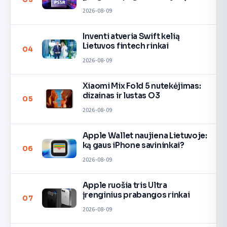
2026-08-09
Inventi atveria Swift kelią
Lietuvos fintech rinkai
04
2026-08-09
Xiaomi Mix Fold 5 nutekėjimas:
dizainas ir lustas O3
05
2026-08-09
Apple Wallet naujiena Lietuvoje:
ką gaus iPhone savininkai?
06
2026-08-09
Apple ruošia tris Ultra
įrenginius prabangos rinkai
07
2026-08-09