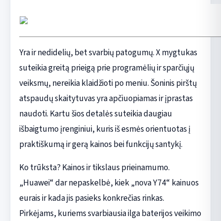
Yra ir nedidelių, bet svarbių patogumų. X mygtukas
suteikia greitą prieigą prie programėlių ir sparčiųjų
veiksmų, nereikia klaidžioti po meniu. Šoninis pirštų
atspaudų skaitytuvas yra apčiuopiamas ir įprastas
naudoti. Kartu šios detalės suteikia daugiau
išbaigtumo įrenginiui, kuris iš esmės orientuotas į
praktiškumą ir gerą kainos bei funkcijų santykį.
Ko trūksta? Kainos ir tikslaus prieinamumo.
„Huawei“ dar nepaskelbė, kiek „nova Y74“ kainuos
eurais ir kada jis pasieks konkrečias rinkas.
Pirkėjams, kuriems svarbiausia ilga baterijos veikimo