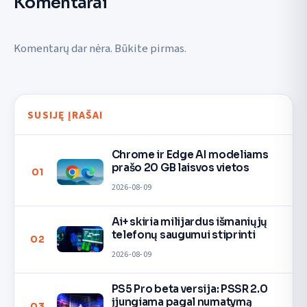
Komentarai
Komentarų dar nėra. Būkite pirmas.
SUSIJĘ ĮRAŠAI
Chrome ir Edge AI modeliams
prašo 20 GB laisvos vietos
01
2026-08-09
Ai+ skiria milijardus išmaniųjų
telefonų saugumui stiprinti
02
2026-08-09
PS5 Pro beta versija: PSSR 2.0
įjungiama pagal numatymą
03