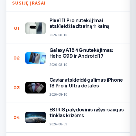
SUSIJĘ ĮRAŠAI
Pixel 11 Pro nutekėjimai
atskleidžia dizainą ir kainą
01
2026-08-10
Galaxy A18 4G nutekėjimas:
Helio G99 ir Android 17
02
2026-08-10
Caviar atskleidė galimas iPhone
18 Pro ir Ultra detales
03
2026-08-10
ES IRIS palydovinis ryšys: saugus
tinklas krizėms
04
2026-08-09