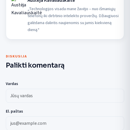
Austėja Kavaliauskaitė
„Technologijos visada mane žavėjo – nuo išmaniųjų
telefonų iki dirbtinio intelekto proveržių. Džiaugiuosi
galėdama dalintis naujienomis su jumis kiekvieną
dieną.“
DISKUSIJA
Palikti komentarą
Vardas
El. paštas