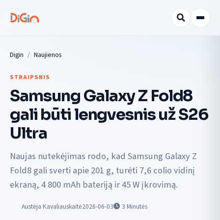
Digin
Naujienos
STRAIPSNIS
Samsung Galaxy Z Fold8
gali būti lengvesnis už S26
Ultra
Naujas nutekėjimas rodo, kad Samsung Galaxy Z
Fold8 gali sverti apie 201 g, turėti 7,6 colio vidinį
ekraną, 4 800 mAh bateriją ir 45 W įkrovimą.
Austėja Kavaliauskaitė
2026-06-03
3
Minutės