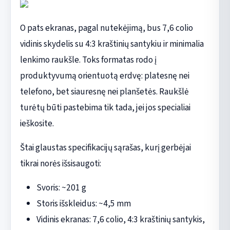
O pats ekranas, pagal nutekėjimą, bus 7,6 colio
vidinis skydelis su 4:3 kraštinių santykiu ir minimalia
lenkimo raukšle. Toks formatas rodo į
produktyvumą orientuotą erdvę: platesnę nei
telefono, bet siauresnę nei planšetės. Raukšlė
turėtų būti pastebima tik tada, jei jos specialiai
ieškosite.
Štai glaustas specifikacijų sąrašas, kurį gerbėjai
tikrai norės išsisaugoti:
Svoris: ~201 g
Storis išskleidus: ~4,5 mm
Vidinis ekranas: 7,6 colio, 4:3 kraštinių santykis,