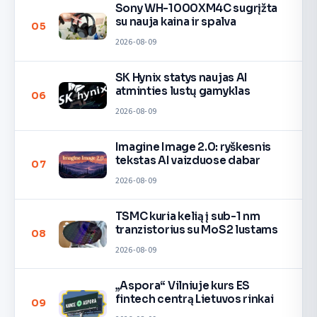
Sony WH-1000XM4C sugrįžta
su nauja kaina ir spalva
05
2026-08-09
SK Hynix statys naujas AI
atminties lustų gamyklas
06
2026-08-09
Imagine Image 2.0: ryškesnis
tekstas AI vaizduose dabar
07
2026-08-09
TSMC kuria kelią į sub-1 nm
tranzistorius su MoS2 lustams
08
2026-08-09
„Aspora“ Vilniuje kurs ES
fintech centrą Lietuvos rinkai
09