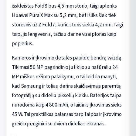
išskleistas Fold8 bus 4,5 mm storio, taigi aplenks
Huawei Pura X Max su 5,2 mm, bet išliks šiek tiek
storesnis už Z Fold7, kurio storis siekia 4,2 mm. Taigi
taip, jis lengvesnis, tačiau dar ne visai plonas kaip
popierius.
Kameros ir įkrovimo detalės papildo bendrą vaizdą.
Tikimasi 50 MP pagrindinio jutiklio su natūraliu 24
MP raiškos režimo palaikymu, o tai leidžia manyti,
kad Samsung ir toliau derins skaičiavimais paremtą
fotografiją su dideliu pikselių kiekiu. Baterijos talpa
nurodoma kaip 4 800 mAh, o laidinis įkrovimas sieks
45 W. Tai praktiškas balansas tarp talpos ir įkrovimo
greičio įrenginiui su dviem dideliais ekranais.