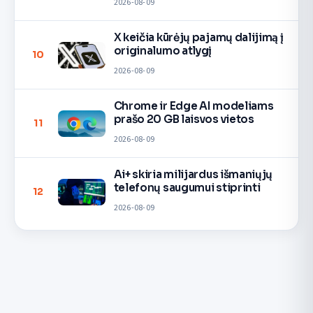
2026-08-09
X keičia kūrėjų pajamų dalijimą į
originalumo atlygį
10
2026-08-09
Chrome ir Edge AI modeliams
prašo 20 GB laisvos vietos
11
2026-08-09
Ai+ skiria milijardus išmaniųjų
telefonų saugumui stiprinti
12
2026-08-09