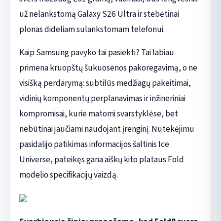
už nelankstomą Galaxy S26 Ultra ir stebėtinai
plonas dideliam sulankstomam telefonui.
Kaip Samsung pavyko tai pasiekti? Tai labiau
primena kruopštų šukuosenos pakoregavimą, o ne
visišką perdarymą: subtilūs medžiagų pakeitimai,
vidinių komponentų perplanavimas ir inžineriniai
kompromisai, kurie matomi svarstyklėse, bet
nebūtinai jaučiami naudojant įrenginį. Nutekėjimu
pasidalijo patikimas informacijos šaltinis Ice
Universe, pateikęs gana aiškų kito plataus Fold
modelio specifikacijų vaizdą.