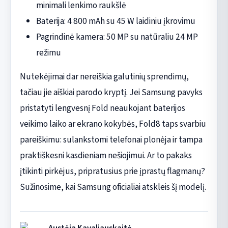
minimali lenkimo raukšlė
Baterija: 4 800 mAh su 45 W laidiniu įkrovimu
Pagrindinė kamera: 50 MP su natūraliu 24 MP
režimu
Nutekėjimai dar nereiškia galutinių sprendimų,
tačiau jie aiškiai parodo kryptį. Jei Samsung pavyks
pristatyti lengvesnį Fold neaukojant baterijos
veikimo laiko ar ekrano kokybės, Fold8 taps svarbiu
pareiškimu: sulankstomi telefonai plonėja ir tampa
praktiškesni kasdieniam nešiojimui. Ar to pakaks
įtikinti pirkėjus, pripratusius prie įprastų flagmanų?
Sužinosime, kai Samsung oficialiai atskleis šį modelį.