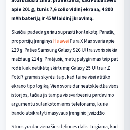
Svarbiausia žinia: pranešama, kad Fold8 svers
apie 201 g, turės 7,6 colio vidinį ekraną, 4 800
mAh bateriją ir 45 W laidinį įkrovimą.
Skaičiai padeda geriau suprasti kontekstą. Panašių
proporcijų įrenginys
Huawei
Pura X Max sveria apie
229 g. Paties Samsung Galaxy S26 Ultra svoris siekia
maždaug 214 g. Praėjusių metų palyginimas taip pat
rodė kiek netikėtą skirtumą: Galaxy 25 Ultra ir Z
Fold7 gramais skyrėsi taip, kad tai ne visai atitiko
ekrano tipo logiką. Vien svoris dar neatskleidžia visos
istorijos, tačiau jis tampa vis svarbesniu pardavimo
argumentu sulankstomiems telefonams, kurie
bando atsikratyti masyvaus įrenginio įvaizdžio.
Storis yra dar viena šios dėlionės dalis. Teigiama, kad