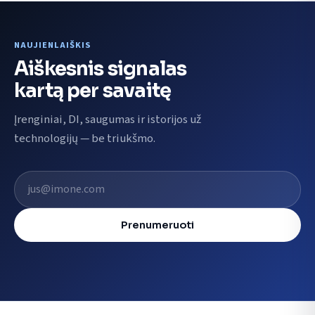
NAUJIENLAIŠKIS
Aiškesnis signalas
kartą per savaitę
Įrenginiai, DI, saugumas ir istorijos už
technologijų — be triukšmo.
El. pašto adresas
Prenumeruoti