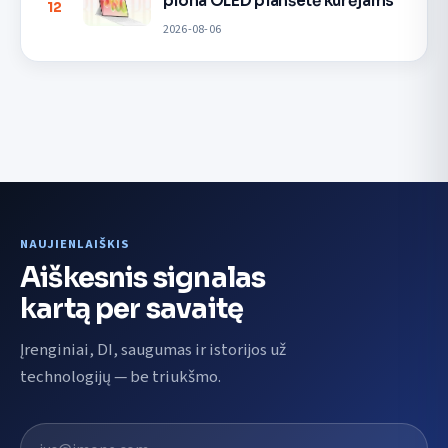
plona OLED planšetė kūrėjams
12
2026-08-06
NAUJIENLAIŠKIS
Aiškesnis signalas
kartą per savaitę
Įrenginiai, DI, saugumas ir istorijos už
technologijų — be triukšmo.
El. pašto adresas