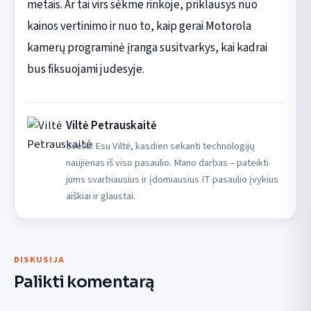
metais. Ar tai virs sėkme rinkoje, priklausys nuo
kainos vertinimo ir nuo to, kaip gerai Motorola
kamerų programinė įranga susitvarkys, kai kadrai
bus fiksuojami judesyje.
Viltė Petrauskaitė
Sveiki! Esu Viltė, kasdien sekanti technologijų
naujienas iš viso pasaulio. Mano darbas – pateikti
jums svarbiausius ir įdomiausius IT pasaulio įvykius
aiškiai ir glaustai.
DISKUSIJA
Palikti komentarą