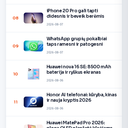
iPhone 20 Pro gali tapti
didesnis ir beveik berėmis
08
2026-08-07
WhatsApp grupių pokalbiai
taps ramesni ir patogesni
09
2026-08-07
Huawei nova 16 SE: 8500 mAh
baterija ir ryškus ekranas
10
2026-08-06
Honor AI telefonai: kūryba, kinas
ir nauja kryptis 2026
11
2026-08-06
Huawei MatePad Pro 2026: