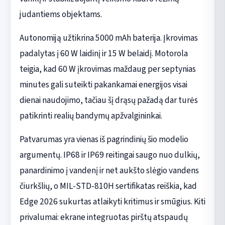
judantiems objektams.
Autonomiją užtikrina 5000 mAh baterija. Įkrovimas
padalytas į 60 W laidinį ir 15 W belaidį. Motorola
teigia, kad 60 W įkrovimas maždaug per septynias
minutes gali suteikti pakankamai energijos visai
dienai naudojimo, tačiau šį drąsų pažadą dar turės
patikrinti realių bandymų apžvalgininkai.
Patvarumas yra vienas iš pagrindinių šio modelio
argumentų. IP68 ir IP69 reitingai saugo nuo dulkių,
panardinimo į vandenį ir net aukšto slėgio vandens
čiurkšlių, o MIL-STD-810H sertifikatas reiškia, kad
Edge 2026 sukurtas atlaikyti kritimus ir smūgius. Kiti
privalumai: ekrane integruotas pirštų atspaudų