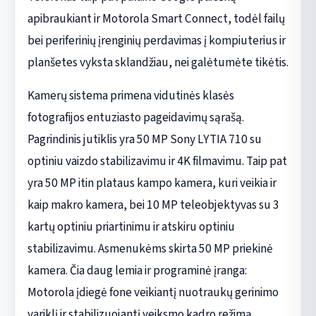
apibraukiant ir Motorola Smart Connect, todėl failų
bei periferinių įrenginių perdavimas į kompiuterius ir
planšetes vyksta sklandžiau, nei galėtumėte tikėtis.
Kamerų sistema primena vidutinės klasės
fotografijos entuziasto pageidavimų sąrašą.
Pagrindinis jutiklis yra 50 MP Sony LYTIA 710 su
optiniu vaizdo stabilizavimu ir 4K filmavimu. Taip pat
yra 50 MP itin plataus kampo kamera, kuri veikia ir
kaip makro kamera, bei 10 MP teleobjektyvas su 3
kartų optiniu priartinimu ir atskiru optiniu
stabilizavimu. Asmenukėms skirta 50 MP priekinė
kamera. Čia daug lemia ir programinė įranga:
Motorola įdiegė fone veikiantį nuotraukų gerinimo
variklį ir stabilizuojantį veiksmo kadro režimą