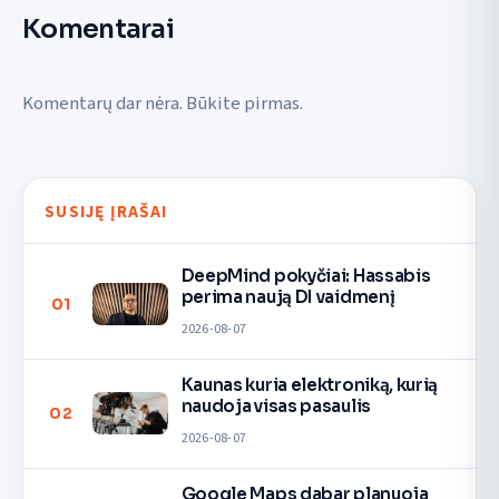
Komentarai
Komentarų dar nėra. Būkite pirmas.
SUSIJĘ ĮRAŠAI
DeepMind pokyčiai: Hassabis
perima naują DI vaidmenį
01
2026-08-07
Kaunas kuria elektroniką, kurią
naudoja visas pasaulis
02
2026-08-07
Google Maps dabar planuoja