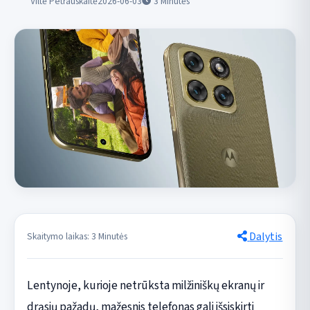
Viltė Petrauskaitė
2026-06-03
3
Minutės
Dalytis
Skaitymo laikas: 3 Minutės
Lentynoje, kurioje netrūksta milžiniškų ekranų ir
drąsių pažadų, mažesnis telefonas gali išsiskirti