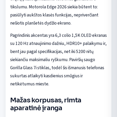
tikslumu. Motorola Edge 2026 siekia būtent to:
pasiūlyti aukštos klasės funkcijas, nepriverčiant
nešiotis planšetės dydžio ekrano.
Pagrindinis akcentas yra 6,3 colio 1,5K OLED ekranas
su 120 Hz atnaujinimo dažniu, HDR10+ palaikymu ir,
bent jau pagal specifikacijas, net iki 5200 nitų
siekiančiu maksimaliu ryškumu. Paviršių saugo
Gorilla Glass 7i stiklas, todėl šis išmanusis telefonas
sukurtas atlaikyti kasdienius smūgius ir
netikėtumus mieste.
Mažas korpusas, rimta
aparatinė įranga