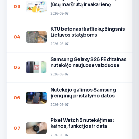
jūsų maršrutą ir vakarienę
03
2026-08-07
KTU betonas iš atliekų: žingsnis
Lietuvos statyboms
04
2026-08-07
Samsung Galaxy S26 FE dizainas
nutekėjo naujuose vaizduose
05
2026-08-07
Nutekėjo galimos Samsung
įrenginių pristatymo datos
06
2026-08-07
Pixel Watch 5 nutekėjimas:
kainos, funkcijos ir data
07
2026-08-07