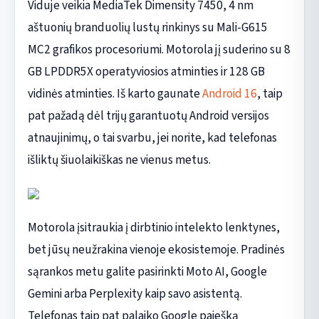
Viduje veikia MediaTek Dimensity 7450, 4 nm
aštuonių branduolių lustų rinkinys su Mali-G615
MC2 grafikos procesoriumi. Motorola jį suderino su 8
GB LPDDR5X operatyviosios atminties ir 128 GB
vidinės atminties. Iš karto gaunate
Android 16
, taip
pat pažadą dėl trijų garantuotų Android versijos
atnaujinimų, o tai svarbu, jei norite, kad telefonas
išliktų šiuolaikiškas ne vienus metus.
Motorola įsitraukia į dirbtinio intelekto lenktynes,
bet jūsų neužrakina vienoje ekosistemoje. Pradinės
sąrankos metu galite pasirinkti Moto AI, Google
Gemini arba Perplexity kaip savo asistentą.
Telefonas taip pat palaiko Google paiešką