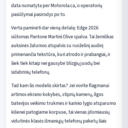
data numatyta per Motorola.ca, o operatorių
pasiūlymai pasirodys po to.
Verta paminėti dar vieną detalę: Edge 2026
siūlomas Pantone Martini Olive spalva. Tai žemiškas
auksinės žalumos atspalvis su ruoželinį audinį
primenančia tekstūra, kuri atrodo ir prabangiai, ir
šiek tiek kitaip nei gausybė blizgių juodų bei
sidabrinių telefonų.
Tad kam šis modelis skirtas? Jei norite flagmanui
artimos ekrano kokybės, stiprių kamerų, ilgos
baterijos veikimo trukmės ir karinio lygio atsparumo
kišenei patogiame korpuse, tai vienas įdomiausių
vidutinės klasės išmaniųjų telefonų paketų šiais