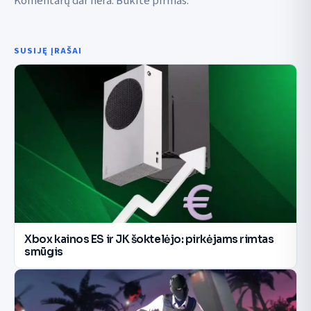
Komentarų dar nėra. Būkite pirmas.
SUSIJĘ ĮRAŠAI
Xbox kainos ES ir JK šoktelėjo: pirkėjams rimtas
smūgis