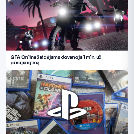
GTA Online žaidėjams dovanoja 1 mln. už
prisijungimą