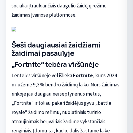
socialiai įtraukiančiais daugelio žaidėjų režimo
žaidimais įvairiose platformose.
Šeši daugiausiai žaidžiami
žaidimai pasaulyje
„Fortnite“ tebėra viršūnėje
Lentelės viršūnėje vėl išlieka
Fortnite
, kuris 2024
m. užėmė 9,3% bendro žaidimų laiko. Nors žaidimas
rinkoje jau daugiau nei septynerius metus,
„Fortnite“ ir toliau pakeri žaidėjus gyvu „battle
royale“ žaidimo režimu, nuolatiniais turinio
atnaujinimais bei įvairiais žaidime vykstančiais
renginiais. Įdomu tai, kad jo dalis žaistame laike