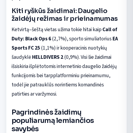
Kiti ryškūs žaidimai: Daugelio
žaidėjų režimas ir prieinamumas
Ketvirtą–šeštą vietas užima tokie hitai kaip
Call of
Duty: Black Ops 6
(2,7%), sporto simuliatorius
EA
Sports FC 25
(1,1%) ir kooperacinis nuotykių
šaudyklė
HELLDIVERS 2
(0,9%). Visi šie žaidimai
išsiskiria išplėtotomis internetinio daugelio žaidėjų
funkcijomis bei tarpplatforminiu prieinamumu,
todėl jie patrauklūs norintiems komandinės
patirties ar varžymosi.
Pagrindinės žaidimų
populiarumą lemiančios
savybės