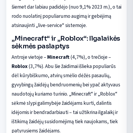
šiemet dar labiau padidėjo (nuo 9,1% 2023 m.), o tai
rodo nuolatinį populiarumo augimą ir gebėjimą
atsinaujinti „live-service“ sistemoje.
„Minecraft“ ir „Roblox“: Ilgalaikės
sėkmės paslaptys
Antroje vietoje –
Minecraft
(4,7%), o trečioje –
Roblox
(3,7%). Abu šie žaidimai išlieka populiarūs
dėl kūrybiškumo, atvirų smėlio dėžės pasaulių,
gyvybingų žaidėjų bendruomenių bei ypač aktyvaus
naudotojų kuriamo turinio. „Minecraft“ ir „Roblox“
sėkmė slypi galimybėje žaidėjams kurti, dalintis
idėjomis ir bendradarbiauti – tai užtikrina ilgalaikį ir
ištikimą žaidėjų susidomėjimą tiek naujokams, tiek
patyrusiems žaidėjams.