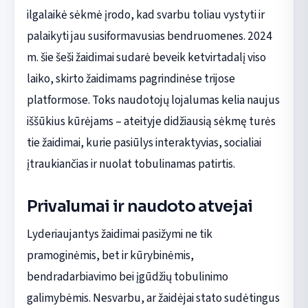
ilgalaikė sėkmė įrodo, kad svarbu toliau vystyti ir
palaikyti jau susiformavusias bendruomenes. 2024
m. šie šeši žaidimai sudarė beveik ketvirtadalį viso
laiko, skirto žaidimams pagrindinėse trijose
platformose. Toks naudotojų lojalumas kelia naujus
iššūkius kūrėjams – ateityje didžiausią sėkmę turės
tie žaidimai, kurie pasiūlys interaktyvias, socialiai
įtraukiančias ir nuolat tobulinamas patirtis.
Privalumai ir naudoto atvejai
Lyderiaujantys žaidimai pasižymi ne tik
pramoginėmis, bet ir kūrybinėmis,
bendradarbiavimo bei įgūdžių tobulinimo
galimybėmis. Nesvarbu, ar žaidėjai stato sudėtingus