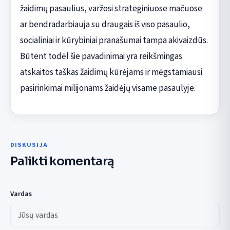
žaidimų pasaulius, varžosi strateginiuose mačuose
ar bendradarbiauja su draugais iš viso pasaulio,
socialiniai ir kūrybiniai pranašumai tampa akivaizdūs.
Būtent todėl šie pavadinimai yra reikšmingas
atskaitos taškas žaidimų kūrėjams ir mėgstamiausi
pasirinkimai milijonams žaidėjų visame pasaulyje.
DISKUSIJA
Palikti komentarą
Vardas