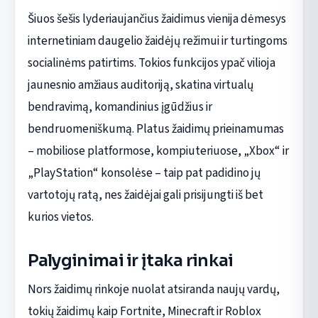
Šiuos šešis lyderiaujančius žaidimus vienija dėmesys
internetiniam daugelio žaidėjų režimui ir turtingoms
socialinėms patirtims. Tokios funkcijos ypač vilioja
jaunesnio amžiaus auditoriją, skatina virtualų
bendravimą, komandinius įgūdžius ir
bendruomeniškumą. Platus žaidimų prieinamumas
– mobiliose platformose, kompiuteriuose, „Xbox“ ir
„PlayStation“ konsolėse – taip pat padidino jų
vartotojų ratą, nes žaidėjai gali prisijungti iš bet
kurios vietos.
Palyginimai ir įtaka rinkai
Nors žaidimų rinkoje nuolat atsiranda naujų vardų,
tokių žaidimų kaip Fortnite, Minecraft ir Roblox