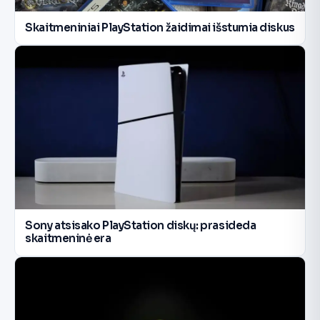
Skaitmeniniai PlayStation žaidimai išstumia diskus
Sony atsisako PlayStation diskų: prasideda
skaitmeninė era