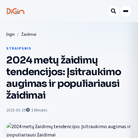
Digin
Žaidimai
STRAIPSNIS
2024 metų žaidimų
tendencijos: Įsitraukimo
augimas ir populiariausi
žaidimai
2025-05-29
3
Minutės