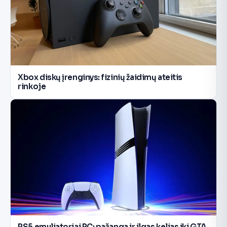
Xbox diskų įrenginys: fizinių žaidimų ateitis
rinkoje
PS5 emuliatoriai PC: pažanga ir ilgas kelias iki GTA