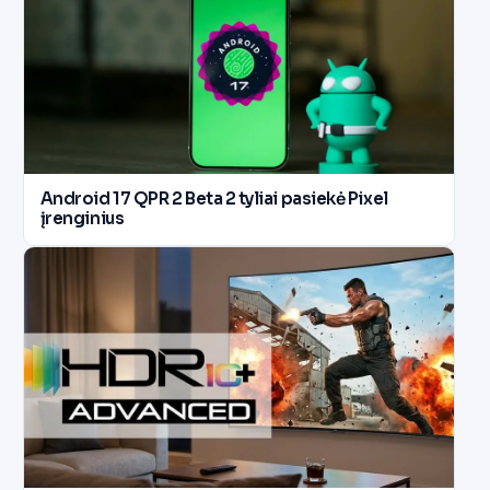
Android 17 QPR 2 Beta 2 tyliai pasiekė Pixel
įrenginius