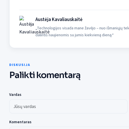
Austėja Kavaliauskaitė
„Technologijos visada mane žavėjo – nuo išmaniųjų tele
dalintis naujienomis su jumis kiekvieną dieną.“
DISKUSIJA
Palikti komentarą
Vardas
Komentaras