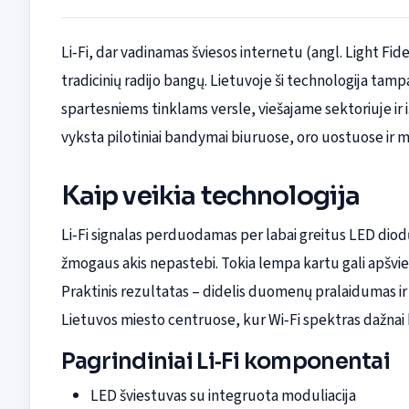
Li‑Fi, dar vadinamas šviesos internetu (angl. Light Fi
tradicinių radijo bangų. Lietuvoje ši technologija tam
spartesniems tinklams versle, viešajame sektoriuje ir
vyksta pilotiniai bandymai biuruose, oro uostuose ir 
Kaip veikia technologija
Li‑Fi signalas perduodamas per labai greitus LED diodų
žmogaus akis nepastebi. Tokia lempa kartu gali apšviest
Praktinis rezultatas – didelis duomenų pralaidumas i
Lietuvos miesto centruose, kur Wi‑Fi spektras dažnai
Pagrindiniai Li‑Fi komponentai
LED šviestuvas su integruota moduliacija