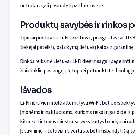
netrukus gali pasirodyti parduotuvėse.
Produktų savybės ir rinkos 
Tipiniai produktai: Li‑Fi šviestuvai, prieigos taškai, USB
tiekėjai pateiktų palaikymą lietuvių kalba ir garantin
Rinkos reikšmė Lietuvai: Li‑Fi diegimas gali pagerinti 
žiniatinklio paslaugų plėtrą bei pritraukti technologijų i
Išvados
Li‑Fi nėra vienintelė alternatyva Wi‑Fi, bet perspekt
įmonėms ir institucijoms, kurioms reikalingas didelis 
kituose Lietuvos miestuose vykstantys bandymai rodo, 
įsisavinimo – lietuviams verta stebėti ir išbandyti šią t