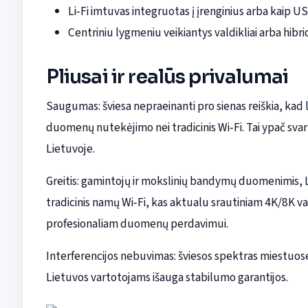
Li‑Fi imtuvas integruotas į įrenginius arba kaip 
Centriniu lygmeniu veikiantys valdikliai arba hibridi
Pliusai ir realūs privalumai
Saugumas: šviesa nepraeinanti pro sienas reiškia, kad l
duomenų nutekėjimo nei tradicinis Wi‑Fi. Tai ypač sva
Lietuvoje.
Greitis: gamintojų ir mokslinių bandymų duomenimis, Li
tradicinis namų Wi‑Fi, kas aktualu srautiniam 4K/8K v
profesionaliam duomenų perdavimui.
Interferencijos nebuvimas: šviesos spektras miestuose
Lietuvos vartotojams išauga stabilumo garantijos.