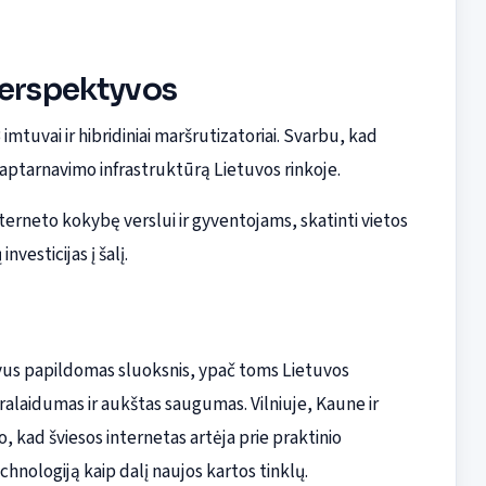
perspektyvos
 imtuvai ir hibridiniai maršrutizatoriai. Svarbu, kad
ę aptarnavimo infrastruktūrą Lietuvos rinkoje.
interneto kokybę verslui ir gyventojams, skatinti vietos
nvesticijas į šalį.
yvus papildomas sluoksnis, ypač toms Lietuvos
pralaidumas ir aukštas saugumas. Vilniuje, Kaune ir
kad šviesos internetas artėja prie praktinio
echnologiją kaip dalį naujos kartos tinklų.