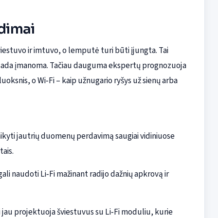
ndimai
estuvo ir imtuvo, o lemputė turi būti įjungta. Tai
e visada įmanoma. Tačiau dauguma ekspertų prognozuoja
uoksnis, o Wi‑Fi – kaip užnugario ryšys už sienų arba
alaikyti jautrių duomenų perdavimą saugiai vidiniuose
tais.
gali naudoti Li‑Fi mažinant radijo dažnių apkrovą ir
ai jau projektuoja šviestuvus su Li‑Fi moduliu, kurie