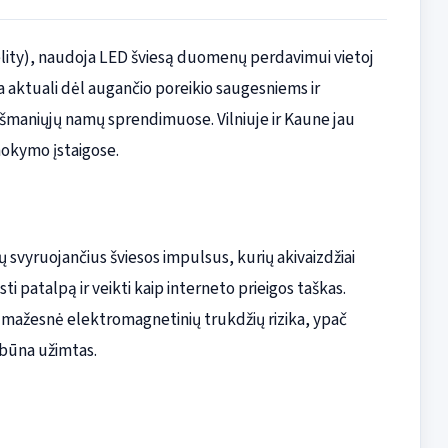
delity), naudoja LED šviesą duomenų perdavimui vietoj
pa aktuali dėl augančio poreikio saugesniems ir
 išmaniųjų namų sprendimuose. Vilniuje ir Kaune jau
mokymo įstaigose.
 svyruojančius šviesos impulsus, kurių akivaizdžiai
i patalpą ir veikti kaip interneto prieigos taškas.
r mažesnė elektromagnetinių trukdžių rizika, ypač
 būna užimtas.