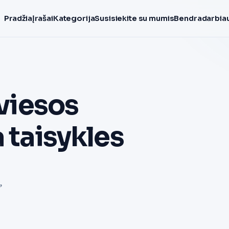
Pradžia
Įrašai
Kategorija
Susisiekite su mumis
Bendradarbiau
šviesos
 taisykles
,