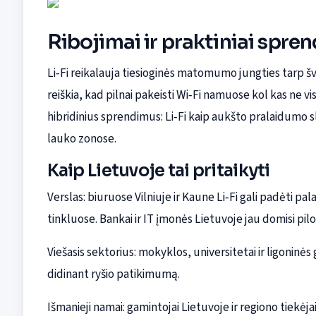
Ribojimai ir praktiniai spre
Li‑Fi reikalauja tiesioginės matomumo jungties tarp švi
reiškia, kad pilnai pakeisti Wi‑Fi namuose kol kas n
hibridinius sprendimus: Li‑Fi kaip aukšto pralaidumo sl
lauko zonose.
Kaip Lietuvoje tai pritaikyti
Verslas: biuruose Vilniuje ir Kaune Li‑Fi gali padėti p
tinkluose. Bankai ir IT įmonės Lietuvoje jau domisi pilo
Viešasis sektorius: mokyklos, universitetai ir ligoninės 
didinant ryšio patikimumą.
Išmanieji namai: gamintojai Lietuvoje ir regiono tiekėj