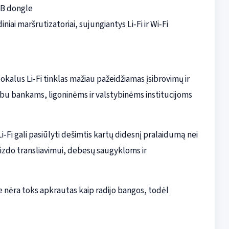
USB dongle
niai maršrutizatoriai, sujungiantys Li‑Fi ir Wi‑Fi
okalus Li‑Fi tinklas mažiau pažeidžiamas įsibrovimų ir
rbu bankams, ligoninėms ir valstybinėms institucijoms
‑Fi gali pasiūlyti dešimtis kartų didesnį pralaidumą nei
aizdo transliavimui, debesų saugykloms ir
 nėra toks apkrautas kaip radijo bangos, todėl