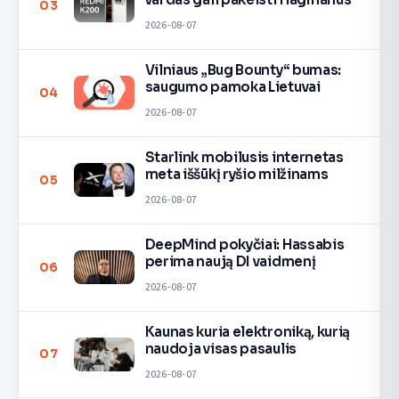
03
2026-08-07
Vilniaus „Bug Bounty“ bumas:
saugumo pamoka Lietuvai
04
2026-08-07
Starlink mobilusis internetas
meta iššūkį ryšio milžinams
05
2026-08-07
DeepMind pokyčiai: Hassabis
perima naują DI vaidmenį
06
2026-08-07
Kaunas kuria elektroniką, kurią
naudoja visas pasaulis
07
2026-08-07