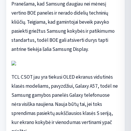
Pranešama, kad Samsung daugiau nei mėnesį
vertino BOE paneles ir nerado didelių techninių
kliūčių. Teigiama, kad gamintojai beveik pavyko
pasiekti griežtus Samsung kokybės ir patikimumo
standartus, todėl BOE gali atsiverti durys tapti
antrine tiekėja šalia Samsung Display.
TCL CSOT jau yra tiekusi OLED ekranus vidutinės
klasės modeliams, pavyzdžiui, Galaxy A57, todėl ne
Samsung gamybos panelės Galaxy telefonuose
nėra visiška naujiena. Nauja būtų tai, jei toks
sprendimas pasiektų aukščiausios klasės S seriją,
kur ekrano kokybė ir vienodumas vertinami ypač