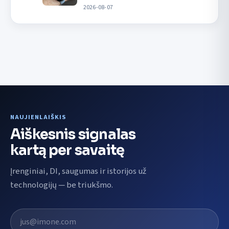
2026-08-07
NAUJIENLAIŠKIS
Aiškesnis signalas
kartą per savaitę
Įrenginiai, DI, saugumas ir istorijos už
technologijų — be triukšmo.
El. pašto adresas