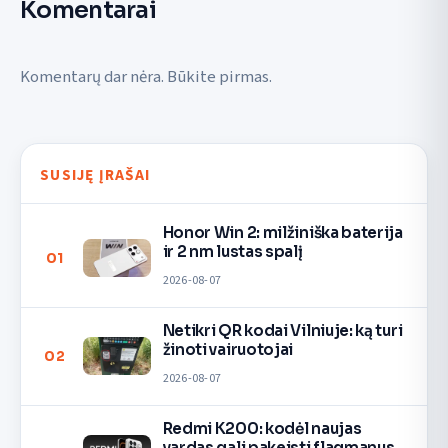
Komentarai
Komentarų dar nėra. Būkite pirmas.
SUSIJĘ ĮRAŠAI
Honor Win 2: milžiniška baterija
ir 2 nm lustas spalį
01
2026-08-07
Netikri QR kodai Vilniuje: ką turi
žinoti vairuotojai
02
2026-08-07
Redmi K200: kodėl naujas
vardas gali pakeisti flagmanus