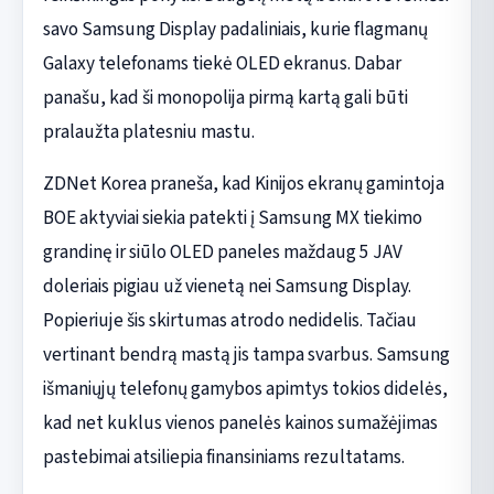
savo Samsung Display padaliniais, kurie flagmanų
Galaxy telefonams tiekė OLED ekranus. Dabar
panašu, kad ši monopolija pirmą kartą gali būti
pralaužta platesniu mastu.
ZDNet Korea praneša, kad Kinijos ekranų gamintoja
BOE aktyviai siekia patekti į Samsung MX tiekimo
grandinę ir siūlo OLED paneles maždaug 5 JAV
doleriais pigiau už vienetą nei Samsung Display.
Popieriuje šis skirtumas atrodo nedidelis. Tačiau
vertinant bendrą mastą jis tampa svarbus. Samsung
išmaniųjų telefonų gamybos apimtys tokios didelės,
kad net kuklus vienos panelės kainos sumažėjimas
pastebimai atsiliepia finansiniams rezultatams.