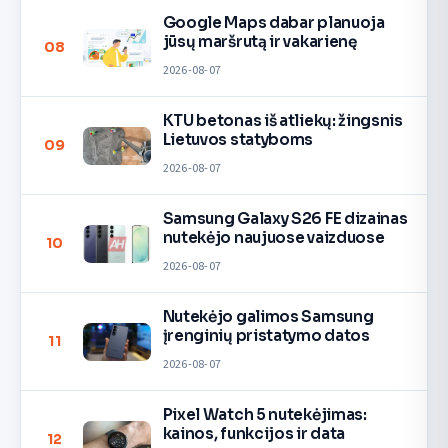
Google Maps dabar planuoja
jūsų maršrutą ir vakarienę
08
2026-08-07
KTU betonas iš atliekų: žingsnis
Lietuvos statyboms
09
2026-08-07
Samsung Galaxy S26 FE dizainas
nutekėjo naujuose vaizduose
10
2026-08-07
Nutekėjo galimos Samsung
įrenginių pristatymo datos
11
2026-08-07
Pixel Watch 5 nutekėjimas:
kainos, funkcijos ir data
12