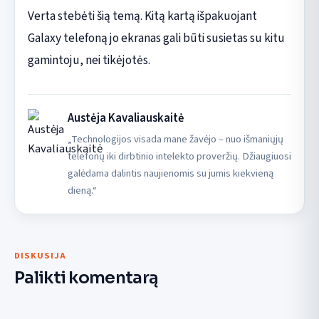
Verta stebėti šią temą. Kitą kartą išpakuojant
Galaxy telefoną jo ekranas gali būti susietas su kitu
gamintoju, nei tikėjotės.
Austėja Kavaliauskaitė
„Technologijos visada mane žavėjo – nuo išmaniųjų
telefonų iki dirbtinio intelekto proveržių. Džiaugiuosi
galėdama dalintis naujienomis su jumis kiekvieną
dieną.“
DISKUSIJA
Palikti komentarą