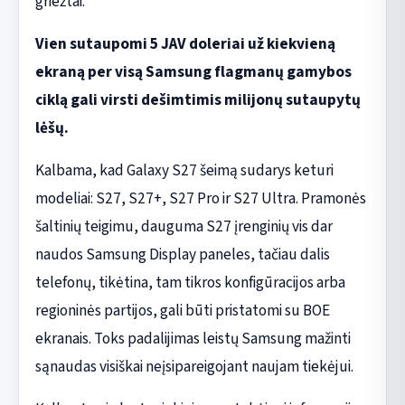
griežtai.
Vien sutaupomi 5 JAV doleriai už kiekvieną
ekraną per visą Samsung flagmanų gamybos
ciklą gali virsti dešimtimis milijonų sutaupytų
lėšų.
Kalbama, kad Galaxy S27 šeimą sudarys keturi
modeliai: S27, S27+, S27 Pro ir S27 Ultra. Pramonės
šaltinių teigimu, dauguma S27 įrenginių vis dar
naudos Samsung Display paneles, tačiau dalis
telefonų, tikėtina, tam tikros konfigūracijos arba
regioninės partijos, gali būti pristatomi su BOE
ekranais. Toks padalijimas leistų Samsung mažinti
sąnaudas visiškai neįsipareigojant naujam tiekėjui.