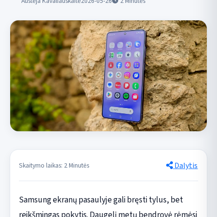
Austėja Kavaliauskaitė
2026-05-26
2
Minutės
Dalytis
Skaitymo laikas: 2 Minutės
Samsung ekranų pasaulyje gali bręsti tylus, bet
reikšmingas pokytis. Daugelį metų bendrovė rėmėsi