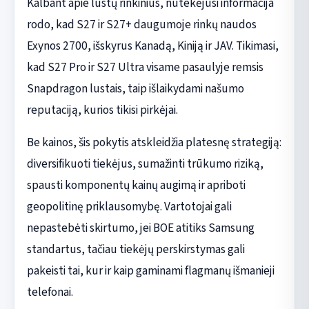
Kalbant apie lustų rinkinius, nutekėjusi informacija
rodo, kad S27 ir S27+ daugumoje rinkų naudos
Exynos 2700, išskyrus Kanadą, Kiniją ir JAV. Tikimasi,
kad S27 Pro ir S27 Ultra visame pasaulyje remsis
Snapdragon lustais, taip išlaikydami našumo
reputaciją, kurios tikisi pirkėjai.
Be kainos, šis pokytis atskleidžia platesnę strategiją:
diversifikuoti tiekėjus, sumažinti trūkumo riziką,
spausti komponentų kainų augimą ir apriboti
geopolitinę priklausomybę. Vartotojai gali
nepastebėti skirtumo, jei BOE atitiks Samsung
standartus, tačiau tiekėjų perskirstymas gali
pakeisti tai, kur ir kaip gaminami flagmanų išmanieji
telefonai.