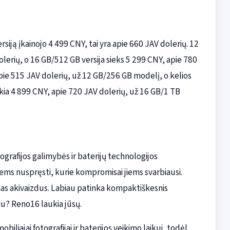
ją įkainojo 4 499 CNY, tai yra apie 660 JAV dolerių. 12
erių, o 16 GB/512 GB versija sieks 5 299 CNY, apie 780
ie 515 JAV dolerių, už 12 GB/256 GB modelį, o kelios
ekia 4 899 CNY, apie 720 JAV dolerių, už 16 GB/1 TB
grafijos galimybės ir baterijų technologijos
iems nuspręsti, kurie kompromisai jiems svarbiausi.
imas akivaizdus. Labiau patinka kompaktiškesnis
iu? Reno16 laukia jūsų.
liajai fotografijai ir baterijos veikimo laikui, todėl