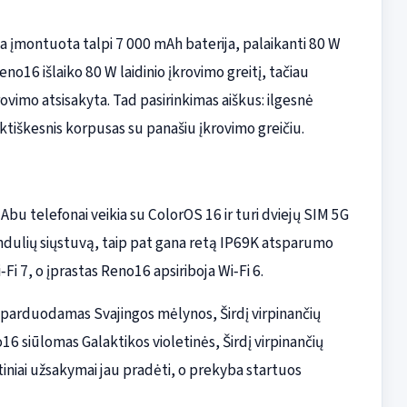
čia įmontuota talpi 7 000 mAh baterija, palaikanti 80 W
eno16 išlaiko 80 W laidinio įkrovimo greitį, tačiau
rovimo atsisakyta. Tad pasirinkimas aiškus: ilgesnė
tiškesnis korpusas su panašiu įkrovimo greičiu.
Abu telefonai veikia su ColorOS 16 ir turi dviejų SIM 5G
ndulių siųstuvą, taip pat gana retą IP69K atsparumo
Fi 7, o įprastas Reno16 apsiriboja Wi‑Fi 6.
 parduodamas Svajingos mėlynos, Širdį virpinančių
16 siūlomas Galaktikos violetinės, Širdį virpinančių
tiniai užsakymai jau pradėti, o prekyba startuos