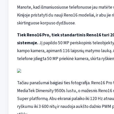
Manote, kad išmaniuosiuose telefonuose jau matėte vi
Kinijoje pristatyti du nauji Reno16 modeliai, ir abu jie
skirtinguose korpuso dydžiuose.
Tiek Reno16 Pro, tiek standartinis Reno16 turi 2
sistemoje.
Jį papildo 50 MP periskopinis teleobjektyv
kampo kamera, apimanti 116 laipsnių matymo lauką. 
telefone įdiegta 50 MP priekinė kamera, skirta ryški
Tačiau panašumai baigiasi ties fotografija. Reno16 Pro 
MediaTek Dimensity 9500s lustu, o mažesnis Reno16 re
Super platformą. Abu ekranai palaiko iki 120 Hz atnauj
ryškumu iki 3 600 nitų ir naudoja aukšto dažnio PWM p