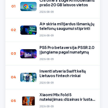
Chrome ir Edge AI modeliams
prašo 20 GB laisvos vietos
01
2026-08-09
Ai+ skiria milijardus išmaniųjų
telefonų saugumui stiprinti
02
2026-08-09
PS5 Pro beta versija: PSSR 2.0
įjungiama pagal numatymą
03
2026-08-09
Inventi atveria Swift kelią
Lietuvos fintech rinkai
04
2026-08-09
Xiaomi Mix Fold 5
nutekėjimas: dizainas ir lustas
05
O3
2026-08-09