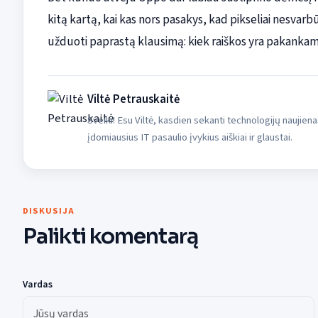
kitą kartą, kai kas nors pasakys, kad pikseliai nesvarbūs
užduoti paprastą klausimą: kiek raiškos yra pakankam
Viltė Petrauskaitė
Sveiki! Esu Viltė, kasdien sekanti technologijų naujiena
įdomiausius IT pasaulio įvykius aiškiai ir glaustai.
DISKUSIJA
Palikti komentarą
Vardas