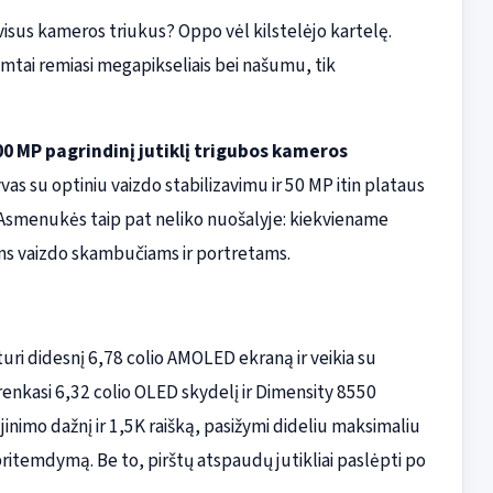
sus kameros triukus? Oppo vėl kilstelėjo kartelę.
 rimtai remiasi megapikseliais bei našumu, tik
00 MP pagrindinį jutiklį trigubos kameros
as su optiniu vaizdo stabilizavimu ir 50 MP itin plataus
Asmenukės taip pat neliko nuošalyje: kiekviename
ems vaizdo skambučiams ir portretams.
turi didesnį 6,78 colio AMOLED ekraną ir veikia su
nkasi 6,32 colio OLED skydelį ir Dimensity 8550
inimo dažnį ir 1,5K raišką, pasižymi dideliu maksimaliu
ritemdymą. Be to, pirštų atspaudų jutikliai paslėpti po