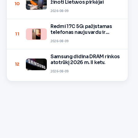
žinoti Lietuvos pirkėjai
10
2026-08-09
Redmi 17C 5G: pažįstamas
telefonas nauju vardu ir
11
spalvomis
2026-08-09
Samsung didina DRAM rinkos
atotrūkį 2026 m. II ketv.
12
2026-08-09