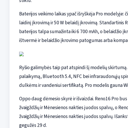
stiklu.
Baterijos veikimo laikas ypač išryškėja Pro modelyje: 
laidinį įkrovimą ir 50 W belaidį įkrovimą. Standartinis R
baterijos talpa sumažinta iki 6 700 mAh, o belaidžio įk
ištvermė ir belaidžio įkrovimo patogumas arba kompak
Ryšio galimybės taip pat atspindi šį modelių skirtumą. 
palaikymą, Bluetooth 5.4, NFC bei infraraudonųjų spi
dulkėms ir vandeniui sertifikatą. Pro modelis gauna Wi‑
Oppo daug dėmesio skyrė ir išvaizdai. Reno16 Pro bus
žvaigždžių ir Mėnesienos nakties juodos spalvų, o Reno
žvaigždžių ir Mėnesienos nakties juodos spalvų. Išanks
gegužės 29 d.