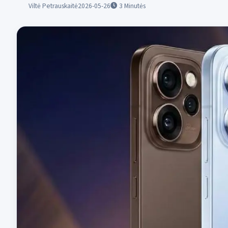
Viltė Petrauskaitė
2026-05-26
3
Minutės