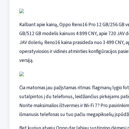
Kalbant apie kainą, Oppo Reno16 Pro 12 GB/256 GB versi
GB/512 GB modelis kainuos 4 899 CNY, apie 720 JAV dol
JAV dolerių. Reno16 kaina prasideda nuo 3 499 CNY, ap
operatyviosios ir vidinės atminties konfigūracijos pasi
versiją.
Čia matomas jau pažįstamas ritmas: flagmanų lygio foto
sutalpintos į du telefonus, leidžiančius pirkėjams pat
Norite maksimalios ištvermės ir Wi‑Fi 7? Pro pasirink
išmanusis telefonas su tuo pačiu megapikselių įspūdž
Bet kuriuo atveju Oppo dar labiau sustiprino dėmesį mobi