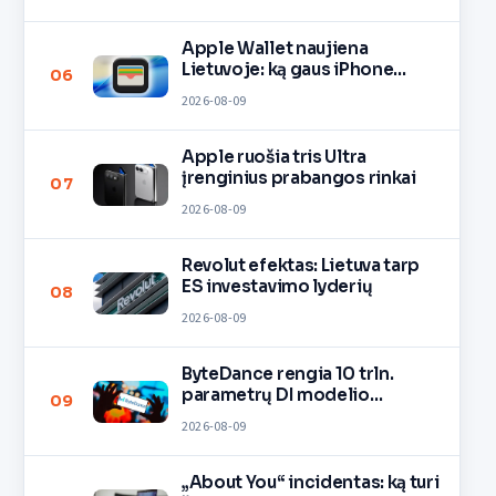
Apple Wallet naujiena
Lietuvoje: ką gaus iPhone
06
savininkai?
2026-08-09
Apple ruošia tris Ultra
įrenginius prabangos rinkai
07
2026-08-09
Revolut efektas: Lietuva tarp
ES investavimo lyderių
08
2026-08-09
ByteDance rengia 10 trln.
parametrų DI modelio
09
mokymą
2026-08-09
„About You“ incidentas: ką turi