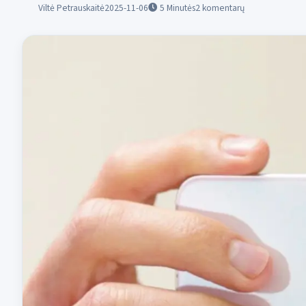
Viltė Petrauskaitė
2025-11-06
5
Minutės
2 komentarų