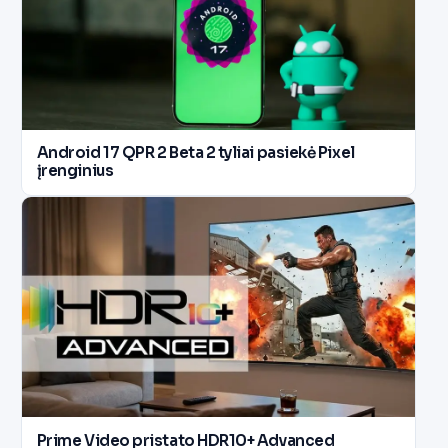
Android 17 QPR 2 Beta 2 tyliai pasiekė Pixel
įrenginius
Prime Video pristato HDR10+ Advanced