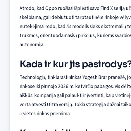
Atrodo, kad Oppo ruošiasi išplėsti savo Find X seriją už
skelbiama, gali debiutuoti tarptautinėje rinkoje vėlyvą
nutekėjimai rodo, kad šis modelis sieks ekstremalių tec
trukmės, orientuodamasis į pirkėjus, kuriems svarbios
autonomija.
Kada ir kur jis pasirodys
Technologijų tinklaraštininkas Yogesh Brar pranešė, j
rinkose iki pirmojo 2026 m. ketvirčio pabaigos. Vis dėl
aiškūs: kompanija gali palaukti ir įvertinti, kaip vietin
verta atvesti Ultra versiją. Tokia strategija dažnai ta
ir vietos rinkos priėmimą.