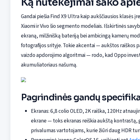
Ką nutekėjimai sako api
Gandai piešia Find X9 Ultra kaip aukščiausios klasės įr
Xiaomi ir Vivo šio segmento modeliais. Išskirtinės savyb
ekraną, milžinišką bateriją bei ambicingą kamerų modu
fotografijos srityje. Tokie akcentai — aukštos raiškos pa
vaizdo apdorojimo algoritmai — rodo, kad Oppo investuoj
akumuliatoriaus našumą.
Pagrindinės gandų specifika
Ekranas: 6,8 colio OLED, 2K raiška, 120Hz atnaujin
ekrane — toks ekranas reiškia aukštą kontrastą, gi
privalumas vartotojams, kurie žiūri daug HDR turin