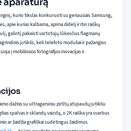
e aparatūrą
enginį, kurio tikslas konkuruoti su geriausiais Samsung,
ės, apie kurias kalbama, apima didelį ir itin raiškų
lį, galintį pakeisti vartotojų lūkesčius flagmanų
grindinis jutiklis, keli telefoto moduliai ir pažangios
a į mobiliosios fotografijos inovacijas ir
cijos
imo dažnis su ultragarsiniu pirštų atspaudų jutikliu
lias spalvas ir sklandų vaizdą, o 2K raiška yra svarbus
io ar žaidžia grafiškai sudėtingus žaidimus.