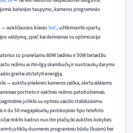
oid 16
— tai leis naudotis naujausiomis saugumo
cijomis baterijos taupymo, kameros programinės
 — aukščiausios klasės
SoC
, užtikrinantis spartų
ijos valdymą, ypač kai derinamas su optimizacija
atorius su pranešamu 80W laidiniu ir 50W belaidžiu
įprastu režimu ar itin ilgą skambučių ir nuotraukų darymo
dės greitai atstatyti energiją.
is — aukšta priekinės kameros raiška, skirta aiškiems
iniais portreto ir naktinio režimo patobulinimais.
rindinis jutiklis su optiniu vaizdo stabilizavimu
 ir du 50 megapikselių periskopinio tipo telefoto
čiai rinktis kadrus nuo itin plačių iki aukštos kokybės
derinti jutiklių duomenis programiniu būdu (fusion) bei