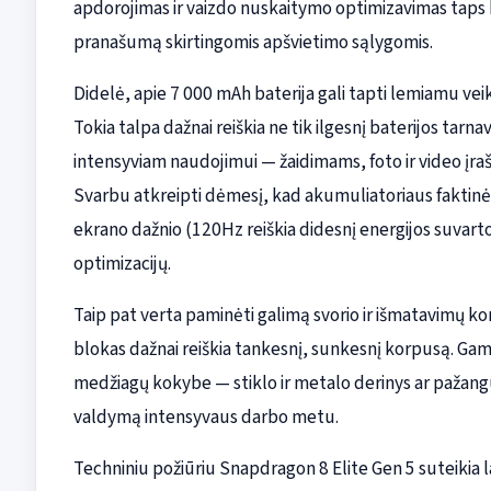
apdorojimas ir vaizdo nuskaitymo optimizavimas taps ke
pranašumą skirtingomis apšvietimo sąlygomis.
Didelė, apie 7 000 mAh baterija gali tapti lemiamu vei
Tokia talpa dažnai reiškia ne tik ilgesnį baterijos tarn
intensyviam naudojimui — žaidimams, foto ir video įra
Svarbu atkreipti dėmesį, kad akumuliatoriaus faktinė 
ekrano dažnio (120Hz reiškia didesnį energijos suvar
optimizacijų.
Taip pat verta paminėti galimą svorio ir išmatavimų k
blokas dažnai reiškia tankesnį, sunkesnį korpusą. Gam
medžiagų kokybe — stiklo ir metalo derinys ar pažangū
valdymą intensyvaus darbo metu.
Techniniu požiūriu Snapdragon 8 Elite Gen 5 suteikia l