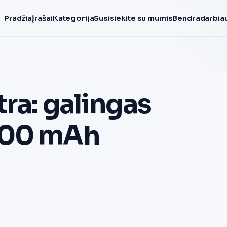
Pradžia
Įrašai
Kategorija
Susisiekite su mumis
Bendradarbiau
ra: galingas
000 mAh