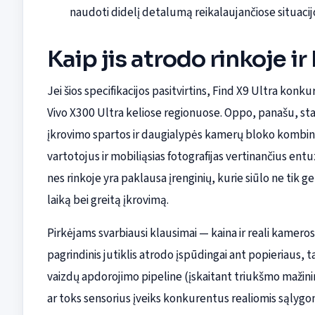
naudoti didelį detalumą reikalaujančiose situacij
Kaip jis atrodo rinkoje ir
Jei šios specifikacijos pasitvirtins, Find X9 Ultra ko
Vivo X300 Ultra keliose regionuose. Oppo, panašu, sta
įkrovimo spartos ir daugialypės kamerų bloko kombina
vartotojus ir mobiliąsias fotografijas vertinančius entu
nes rinkoje yra paklausa įrenginių, kurie siūlo ne tik 
laiką bei greitą įkrovimą.
Pirkėjams svarbiausi klausimai — kaina ir reali kameros
pagrindinis jutiklis atrodo įspūdingai ant popieriaus, t
vaizdų apdorojimo pipeline (įskaitant triukšmo mažini
ar toks sensorius įveiks konkurentus realiomis sąlygom