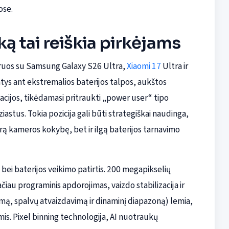
ose.
 ką tai reiškia pirkėjams
nkuruos su Samsung Galaxy S26 Ultra,
Xiaomi 17
Ultra ir
tys ant ekstremalios baterijos talpos, aukštos
cijos, tikėdamasi pritraukti „power user“ tipo
ziastus. Tokia pozicija gali būti strategiškai naudinga,
gerą kameros kokybę, bet ir ilgą baterijos tarnavimo
 bei baterijos veikimo patirtis. 200 megapikselių
ačiau programinis apdorojimas, vaizdo stabilizacija ir
mą, spalvų atvaizdavimą ir dinaminį diapazoną) lemia,
is. Pixel binning technologija, AI nuotraukų