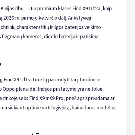
 Kinijos ribų — itin premium klasės Find X9 Ultra, kaip
 2026 m. pirmojo ketvirčio dalį. Ankstyvieji
hninių charakteristikų ir ilgos baterijos veikimo
 flagmanų kameros, didelė baterija ir patikima
?
og Find X9 Ultra turėtų pasirodyti tarptautinėse
to Oppo planai dėl Indijos pristatymo yra ne tokie
ėje rinkoje seks Find X9 ir X9 Pro, prieš apsispręsdama ar
ikoma siekiant optimizuoti logistiką, kainodaros modelius