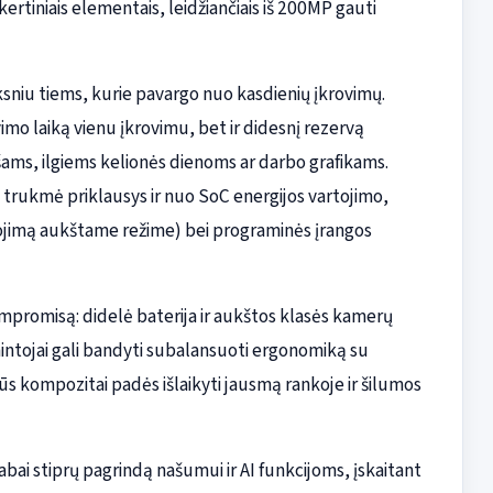
rtiniais elementais, leidžiančiais iš 200MP gauti
ksniu tiems, kurie pavargo nuo kasdienių įkrovimų.
avimo laiką vienu įkrovimu, bet ir didesnį rezervą
šams, ilgiems kelionės dienoms ar darbo grafikams.
trukmė priklausys ir nuo SoC energijos vartojimo,
tojimą aukštame režime) bei programinės įrangos
ompromisą: didelė baterija ir aukštos klasės kamerų
intojai gali bandyti subalansuoti ergonomiką su
s kompozitai padės išlaikyti jausmą rankoje ir šilumos
abai stiprų pagrindą našumui ir AI funkcijoms, įskaitant