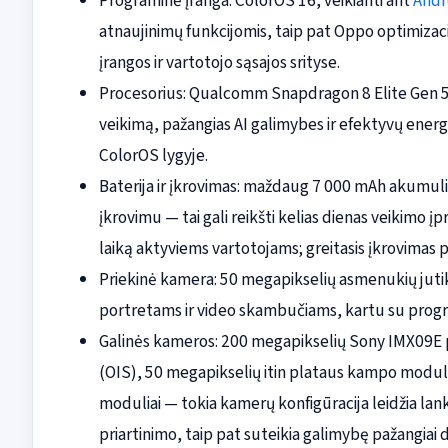
Programinė įranga: ColorOS 16, veikianti ant
Andr
atnaujinimų funkcijomis, taip pat Oppo optimiza
įrangos ir vartotojo sąsajos srityse.
Procesorius: Qualcomm Snapdragon 8 Elite Gen 5
veikimą, pažangias AI galimybes ir efektyvų energ
ColorOS lygyje.
Baterija ir įkrovimas: maždaug 7 000 mAh akumuli
įkrovimu — tai gali reikšti kelias dienas veikimo 
laiką aktyviems vartotojams; greitasis įkrovimas pa
Priekinė kamera: 50 megapikselių asmenukių jutikl
portretams ir video skambučiams, kartu su program
Galinės kameros: 200 megapikselių Sony IMX09E pag
(OIS), 50 megapikselių itin plataus kampo modulis
moduliai — tokia kamerų konfigūracija leidžia lanks
priartinimo, taip pat suteikia galimybę pažangiai 