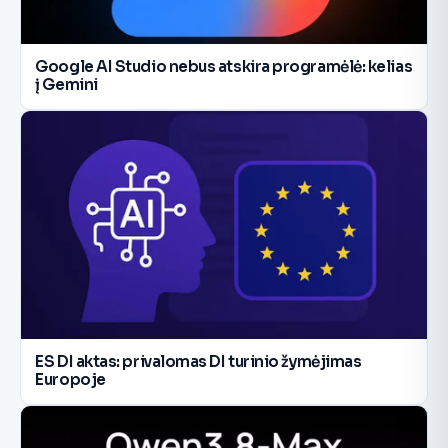
Google AI Studio nebus atskira programėlė: kelias
į Gemini
ES DI aktas: privalomas DI turinio žymėjimas
Europoje