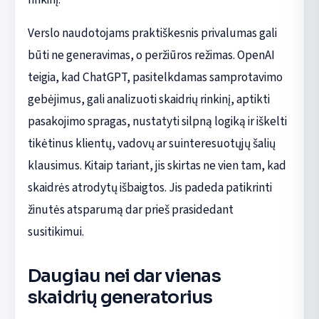
Verslo naudotojams praktiškesnis privalumas gali
būti ne generavimas, o peržiūros režimas. OpenAI
teigia, kad ChatGPT, pasitelkdamas samprotavimo
gebėjimus, gali analizuoti skaidrių rinkinį, aptikti
pasakojimo spragas, nustatyti silpną logiką ir iškelti
tikėtinus klientų, vadovų ar suinteresuotųjų šalių
klausimus. Kitaip tariant, jis skirtas ne vien tam, kad
skaidrės atrodytų išbaigtos. Jis padeda patikrinti
žinutės atsparumą dar prieš prasidedant
susitikimui.
Daugiau nei dar vienas
skaidrių generatorius