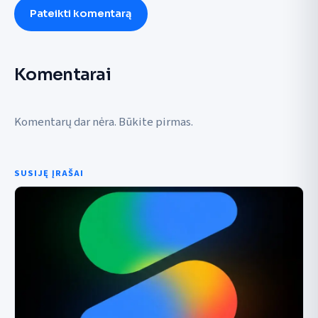
Pateikti komentarą
Komentarai
Komentarų dar nėra. Būkite pirmas.
SUSIJĘ ĮRAŠAI