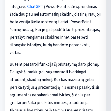
integravo
ChatGPT
į PowerPoint, o šis sprendimas
žada daugiau nei automatinį skaidrių dizainą. Naujoji
beta versija įkelia asistentą tiesiai į PowerPoint
šoninę juostą, kur jis gali padėti kurti prezentacijas,
perrašyti rengiamas skaidres ir net pastebėti
silpnąsias istorijos, kurią bandote papasakoti,
vietas.
Būtent pastaroji funkcija šį pristatymą daro įdomų.
Daugybė įrankių gali sugeneruoti tvarkingai
atrodantį skaidrių rinkinį. Kur kas mažiau jų geba
perskaityti jūsų prezentaciją ir iš esmės pasakyti: šis
argumentas nepakankamai tvirtas, ši dalis per
greitai peršoka prie kitos minties, o auditorija
tikriausiai kvestionuos šį teiginį. OpenAI pristato