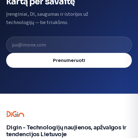
kartą per savaitę
Įrenginiai, DI, saugumas ir istorijos už
technologijų — be triukšmo.
El. pašto adresas
Prenumeruoti
Digin - Technologijų naujienos, apžvalgos ir
tendencijos Lietuvoje