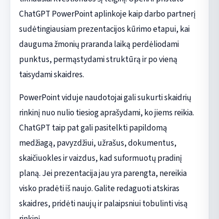
ChatGPT PowerPoint aplinkoje kaip darbo partnerį
sudėtingiausiam prezentacijos kūrimo etapui, kai
dauguma žmonių praranda laiką perdėliodami
punktus, permąstydami struktūrą ir po vieną
taisydami skaidres.
PowerPoint viduje naudotojai gali sukurti skaidrių
rinkinį nuo nulio tiesiog aprašydami, ko jiems reikia.
ChatGPT taip pat gali pasitelkti papildomą
medžiagą, pavyzdžiui, užrašus, dokumentus,
skaičiuokles ir vaizdus, kad suformuotų pradinį
planą. Jei prezentacija jau yra parengta, nereikia
visko pradėti iš naujo. Galite redaguoti atskiras
skaidres, pridėti naujų ir palaipsniui tobulinti visą
rinkinį.