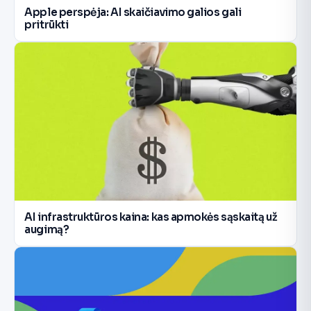
Apple perspėja: AI skaičiavimo galios gali
pritrūkti
AI infrastruktūros kaina: kas apmokės sąskaitą už
augimą?