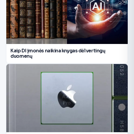
Kaip DI įmonės naikina knygas dėl vertingų
duomenų