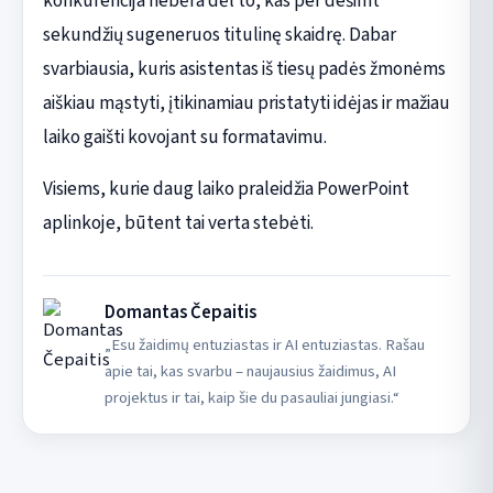
konkurencija nebėra dėl to, kas per dešimt
sekundžių sugeneruos titulinę skaidrę. Dabar
svarbiausia, kuris asistentas iš tiesų padės žmonėms
aiškiau mąstyti, įtikinamiau pristatyti idėjas ir mažiau
laiko gaišti kovojant su formatavimu.
Visiems, kurie daug laiko praleidžia PowerPoint
aplinkoje, būtent tai verta stebėti.
Domantas Čepaitis
„Esu žaidimų entuziastas ir AI entuziastas. Rašau
apie tai, kas svarbu – naujausius žaidimus, AI
projektus ir tai, kaip šie du pasauliai jungiasi.“