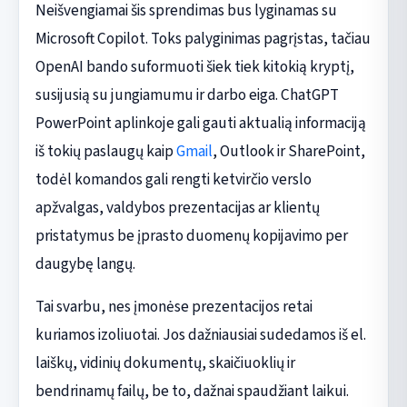
Neišvengiamai šis sprendimas bus lyginamas su
Microsoft Copilot. Toks palyginimas pagrįstas, tačiau
OpenAI bando suformuoti šiek tiek kitokią kryptį,
susijusią su jungiamumu ir darbo eiga. ChatGPT
PowerPoint aplinkoje gali gauti aktualią informaciją
iš tokių paslaugų kaip
Gmail
, Outlook ir SharePoint,
todėl komandos gali rengti ketvirčio verslo
apžvalgas, valdybos prezentacijas ar klientų
pristatymus be įprasto duomenų kopijavimo per
daugybę langų.
Tai svarbu, nes įmonėse prezentacijos retai
kuriamos izoliuotai. Jos dažniausiai sudedamos iš el.
laiškų, vidinių dokumentų, skaičiuoklių ir
bendrinamų failų, be to, dažnai spaudžiant laikui.