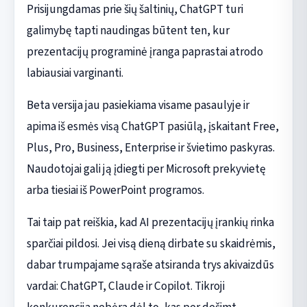
Prisijungdamas prie šių šaltinių, ChatGPT turi
galimybę tapti naudingas būtent ten, kur
prezentacijų programinė įranga paprastai atrodo
labiausiai varginanti.
Beta versija jau pasiekiama visame pasaulyje ir
apima iš esmės visą ChatGPT pasiūlą, įskaitant Free,
Plus, Pro, Business, Enterprise ir švietimo paskyras.
Naudotojai gali ją įdiegti per Microsoft prekyvietę
arba tiesiai iš PowerPoint programos.
Tai taip pat reiškia, kad AI prezentacijų įrankių rinka
sparčiai pildosi. Jei visą dieną dirbate su skaidrėmis,
dabar trumpajame sąraše atsiranda trys akivaizdūs
vardai: ChatGPT, Claude ir Copilot. Tikroji