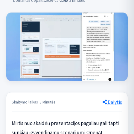
Domantas Čepaitis
2026-05-22
3
Minutės
Dalytis
Skaitymo laikas: 3 Minutės
Mirtis nuo skaidrių prezentacijos pagaliau gali tapti
sunkiau įgyvendinamu scenarijumi. OpenAI