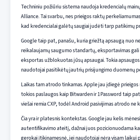
Techniniu požiūriu sistema naudoja kredencialų mainų
Alliance. Tai svarbu, nes prieigos raktų perkeliamumas 
kad kredencialai galėtų saugiai judėti tarp patikimų 
Google taip pat, panašu, kuria griežtą apsaugą nuo n
reikalaujamų saugumo standartų, eksportavimas gali bū
eksportas užblokuotas jūsų apsaugai. Tokia apsaugos p
naudotojai pasitikėtų jautrių prisijungimo duomenų p
Laikas tam atrodo tinkamas. Apple jau įdiegė prieigo
tokios paslaugos kaip Bitwarden ir 1Password taip pat 
viešai remia CXP, todėl Android pasivijimas atrodo ne ka
Čia yra ir platesnis kontekstas. Google jau kelis mėnesi
autentifikavimo ateitį, dažnai juos pozicionuodama kai
gerokai įtikinamesnė, jei naudotojai nėra visam laikui p