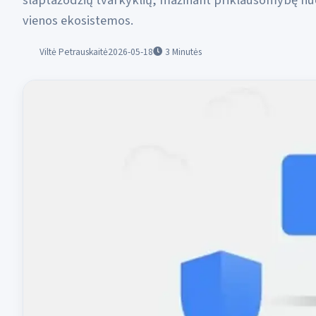
slaptažodžių tvarkyklių, mažinant priklausomybę nu
vienos ekosistemos.
Viltė Petrauskaitė
2026-05-18
3
Minutės