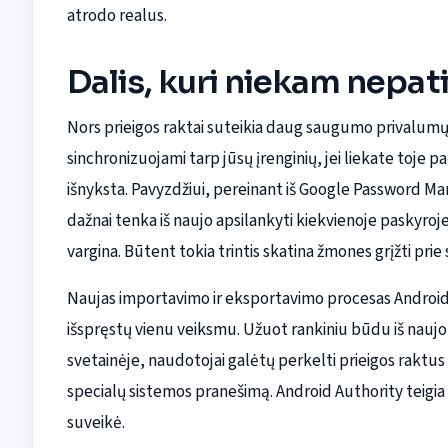
atrodo realus.
Dalis, kuri niekam nepat
Nors prieigos raktai suteikia daug saugumo privalumų, j
sinchronizuojami tarp jūsų įrenginių, jei liekate toje 
išnyksta. Pavyzdžiui, pereinant iš Google Password Man
dažnai tenka iš naujo apsilankyti kiekvienoje paskyroje 
vargina. Būtent tokia trintis skatina žmones grįžti prie 
Naujas importavimo ir eksportavimo procesas Android
išspręstų vienu veiksmu. Užuot rankiniu būdu iš nauj
svetainėje, naudotojai galėtų perkelti prieigos rakt
specialų sistemos pranešimą. Android Authority teigia 
suveikė.