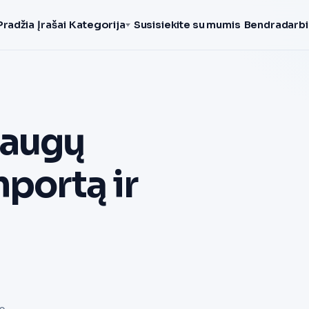
Pradžia
Įrašai
Kategorija
Susisiekite su mumis
Bendradarbi
saugų
mportą ir