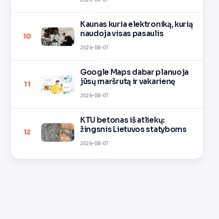
Kaunas kuria elektroniką, kurią
naudoja visas pasaulis
10
2026-08-07
Google Maps dabar planuoja
jūsų maršrutą ir vakarienę
11
2026-08-07
KTU betonas iš atliekų:
žingsnis Lietuvos statyboms
12
2026-08-07