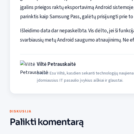
įgalins prieigos raktų eksportavimą Android sistemoje
parinktis kaip Samsung Pass, galėtų prisijungti prie to
Išleidimo data dar nepaskelbta. Vis dėlto, jei ši funkcija 
svarbiausių metų Android saugumo atnaujinimų. Ne efe
Viltė Petrauskaitė
Sveiki! Esu Viltė, kasdien sekanti technologijų naujiena
įdomiausius IT pasaulio įvykius aiškiai ir glaustai.
DISKUSIJA
Palikti komentarą