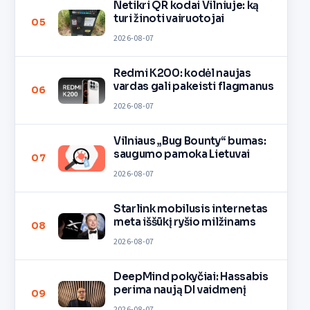
Netikri QR kodai Vilniuje: ką
turi žinoti vairuotojai
05
2026-08-07
Redmi K200: kodėl naujas
vardas gali pakeisti flagmanus
06
2026-08-07
Vilniaus „Bug Bounty“ bumas:
saugumo pamoka Lietuvai
07
2026-08-07
Starlink mobilusis internetas
meta iššūkį ryšio milžinams
08
2026-08-07
DeepMind pokyčiai: Hassabis
perima naują DI vaidmenį
09
2026-08-07