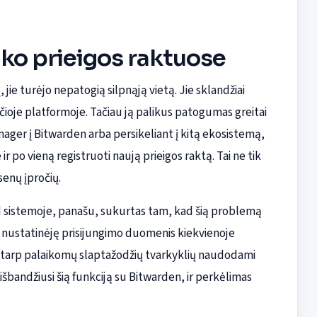
iko prieigos raktuose
ie turėjo nepatogią silpnąją vietą. Jie sklandžiai
pačioje platformoje. Tačiau ją palikus patogumas greitai
ager į Bitwarden arba persikeliant į kitą ekosistemą,
ir po vieną registruoti naują prieigos raktą. Tai ne tik
senų įpročių.
 sistemoje, panašu, sukurtas tam, kad šią problemą
o nustatinėję prisijungimo duomenis kiekvienoje
us tarp palaikomų slaptažodžių tvarkyklių naudodami
išbandžiusi šią funkciją su Bitwarden, ir perkėlimas