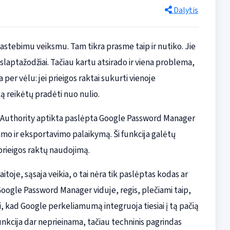
Dalytis
pastebimu veiksmu. Tam tikra prasme taip ir nutiko. Jie
 slaptažodžiai. Tačiau kartu atsirado ir viena problema,
per vėlu: jei prieigos raktai sukurti vienoje
ką reikėtų pradėti nuo nulio.
id Authority aptikta paslėpta Google Password Manager
imo ir eksportavimo palaikymą. Ši funkcija galėtų
 prieigos raktų naudojimą.
toje, sąsaja veikia, o tai nėra tik paslėptas kodas ar
oogle Password Manager viduje, regis, plečiami taip,
ti, kad Google perkeliamumą integruoja tiesiai į tą pačią
 funkcija dar neprieinama, tačiau techninis pagrindas