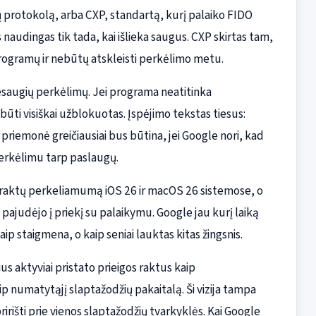
 protokolą, arba CXP, standartą, kurį palaiko FIDO
naudingas tik tada, kai išlieka saugus. CXP skirtas tam,
programų ir nebūtų atskleisti perkėlimo metu.
esaugių perkėlimų. Jei programa neatitinka
ti visiškai užblokuotas. Įspėjimo tekstas tiesus:
riemonė greičiausiai bus būtina, jei Google nori, kad
erkėlimu tarp paslaugų.
s raktų perkeliamumą iOS 26 ir macOS 26 sistemose, o
pajudėjo į priekį su palaikymu. Google jau kurį laiką
ip staigmena, o kaip seniai lauktas kitas žingsnis.
us aktyviai pristato prieigos raktus kaip
p numatytąjį slaptažodžių pakaitalą. Ši vizija tampa
ririšti prie vienos slaptažodžių tvarkyklės. Kai Google