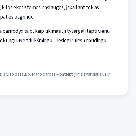
, kitos ekosistemos paslaugos, įskaitant tokias
 paties pagrindo.
pasirodys taip, kaip tikimasi, ji tyliai gali tapti vienu
ktingu. Ne triukšmingu. Tiesiog iš tiesų naudingu.
s iš viso pasaulio. Mano darbas – pateikti jums svarbiausius ir