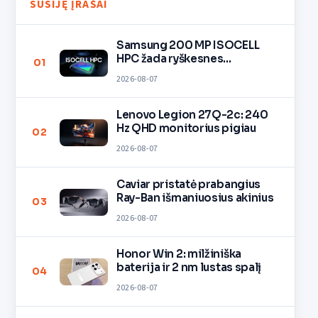
SUSIJĘ ĮRAŠAI
Samsung 200 MP ISOCELL
HPC žada ryškesnes
01
nuotraukas
2026-08-07
Lenovo Legion 27Q-2c: 240
Hz QHD monitorius pigiau
02
2026-08-07
Caviar pristatė prabangius
Ray-Ban išmaniuosius akinius
03
2026-08-07
Honor Win 2: milžiniška
baterija ir 2 nm lustas spalį
04
2026-08-07