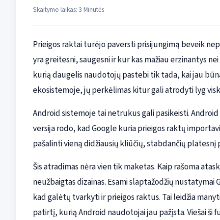
Skaitymo laikas: 3 Minutės
Prieigos raktai turėjo paversti prisijungimą beveik ne
yra greitesni, saugesni ir kur kas mažiau erzinantys nei
kurią daugelis naudotojų pastebi tik tada, kai jau būna 
ekosistemoje, jų perkėlimas kitur gali atrodyti lyg vis
Android sistemoje tai netrukus gali pasikeisti. Andro
versija rodo, kad Google kuria prieigos raktų importav
pašalinti vieną didžiausių kliūčių, stabdančių platesnį
Šis atradimas nėra vien tik maketas. Kaip rašoma ataskai
neužbaigtas dizainas. Esami slaptažodžių nustatymai G
kad galėtų tvarkyti ir prieigos raktus. Tai leidžia many
patirtį, kurią Android naudotojai jau pažįsta. Viešai ši