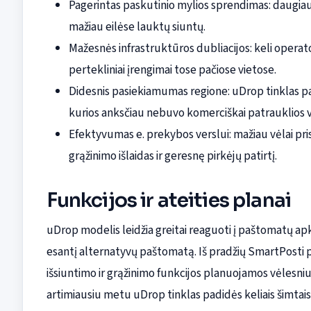
Pagerintas paskutinio mylios sprendimas: daugiau
mažiau eilėse lauktų siuntų.
Mažesnės infrastruktūros dubliacijos: keli operator
pertekliniai įrengimai tose pačiose vietose.
Didesnis pasiekiamumas regione: uDrop tinklas pa
kurios anksčiau nebuvo komerciškai patrauklios v
Efektyvumas e. prekybos verslui: mažiau vėlai pr
grąžinimo išlaidas ir geresnę pirkėjų patirtį.
Funkcijos ir ateities planai
uDrop modelis leidžia greitai reaguoti į paštomatų apkr
esantį alternatyvų paštomatą. Iš pradžių SmartPosti 
išsiuntimo ir grąžinimo funkcijos planuojamos vėlesni
artimiausiu metu uDrop tinklas padidės keliais šimt