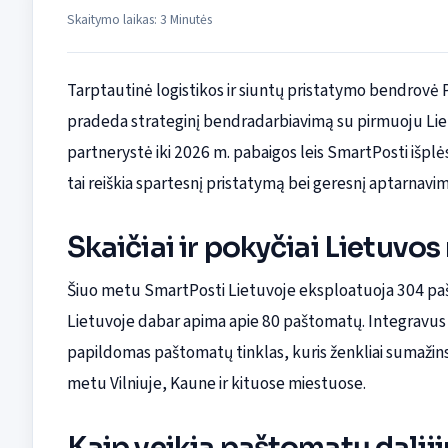
Skaitymo laikas: 3 Minutės
Tarptautinė logistikos ir siuntų pristatymo bendrovė 
pradeda strateginį bendradarbiavimą su pirmuoju Liet
partnerystė iki 2026 m. pabaigos leis SmartPosti išpl
tai reiškia spartesnį pristatymą bei geresnį aptarnavi
Skaičiai ir pokyčiai Lietuvos
Šiuo metu SmartPosti Lietuvoje eksploatuoja 304 paš
Lietuvoje dabar apima apie 80 paštomatų. Integravus 
papildomas paštomatų tinklas, kuris ženkliai sumažin
metu Vilniuje, Kaune ir kituose miestuose.
Kaip veikia paštomatų dalij