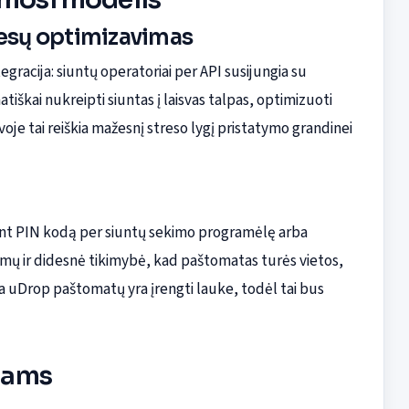
cesų optimizavimas
gracija: siuntų operatoriai per API susijungia su
škai nukreipti siuntas į laisvas talpas, optimizuoti
voje tai reiškia mažesnį streso lygį pristatymo grandinei
dojant PIN kodą per siuntų sekimo programėlę arba
imų ir didesnė tikimybė, kad paštomatas turės vietos,
ma uDrop paštomatų yra įrengti lauke, todėl tai bus
ojams