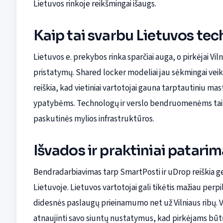
Lietuvos rinkoje reikšmingai išaugs.
Kaip tai svarbu Lietuvos tec
Lietuvos e. prekybos rinka sparčiai auga, o pirkėjai Vil
pristatymų. Shared locker modeliai jau sėkmingai veik
reiškia, kad vietiniai vartotojai gauna tarptautiniu ma
ypatybėms. Technologų ir verslo bendruomenėms tai 
paskutinės mylios infrastruktūros.
Išvados ir praktiniai patarim
Bendradarbiavimas tarp SmartPosti ir uDrop reiškia g
Lietuvoje. Lietuvos vartotojai gali tikėtis mažiau per
didesnės paslaugų prieinamumo net už Vilniaus ribų. 
atnaujinti savo siuntų nustatymus, kad pirkėjams būt