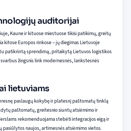
hnologijų auditorijai
niuje, Kaune ir kituose miestuose tikisi patikimų, greitų
ia kitose Europos rinkose – jų diegimas Lietuvoje
stu patikrintą sprendimą, pritaikytą Lietuvos logistikos
svarbus žingsnis link modernesnės, lankstesnės
ai lietuviams
eresnę paslaugų kokybę ir platesnį paštomatų tinklą
pildytų paštomatų, greitesnio siuntų atsiėmimo ir
Verslams rekomenduojama stebėti integracijos eigą ir
ų pasiūlytos naujos, artimesnės atsiėmimo vietos.