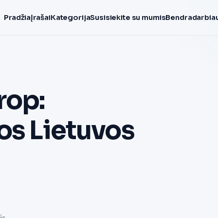
Pradžia
Įrašai
Kategorija
Susisiekite su mumis
Bendradarbiau
rop:
os Lietuvos