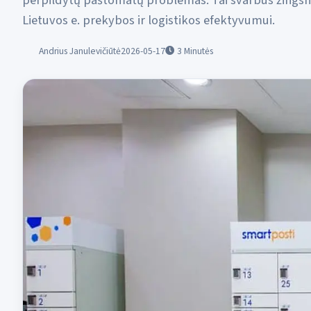
perpildytų paštomatų problemas. Tai svarbus žingsn
Lietuvos e. prekybos ir logistikos efektyvumui.
Andrius Janulevičiūtė
2026-05-17
3
Minutės