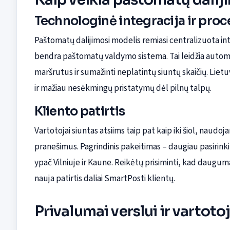
Technologinė integracija ir pro
Paštomatų dalijimosi modelis remiasi centralizuota inte
bendra paštomatų valdymo sistema. Tai leidžia automati
maršrutus ir sumažinti neplatintų siuntų skaičių. Lietu
ir mažiau nesėkmingų pristatymų dėl pilnų talpų.
Kliento patirtis
Vartotojai siuntas atsiims taip pat kaip iki šiol, nau
pranešimus. Pagrindinis pakeitimas – daugiau pasirink
ypač Vilniuje ir Kaune. Reikėtų prisiminti, kad daugu
nauja patirtis daliai SmartPosti klientų.
Privalumai verslui ir vartot