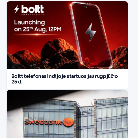
Boltt telefonas Indijoje startuos jau rugpjūčio
25 d.