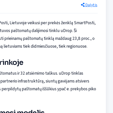
Dalytis
Posti, Lietuvoje veikusi per prekės ženklą SmartPosti,
uvos paštomatų dalijimosi tinklu uDrop. Ši
ėsti prieinamų paštomatų tinklą maždaug 23,8 proc., o
mą lietuviams tiek didmiesčiuose, tiek regionuose.
 rinkoje
tomatus ir 32 atsiėmimo taškus. uDrop tinklas
partnerio infrastruktūrą, siuntų gavėjams atsivers
s perpildytų paštomatų iššūkius ypač e. prekybos piko
imosi modelis