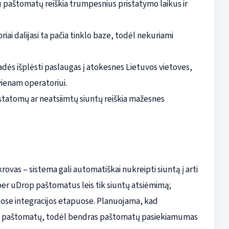
 paštomatų reiškia trumpesnius pristatymo laikus ir
iai dalijasi ta pačia tinklo baze, todėl nekuriami
dės išplėsti paslaugas į atokesnes Lietuvos vietoves,
ienam operatoriui.
istatomų ar neatsiimtų siuntų reiškia mažesnes
ovas – sistema gali automatiškai nukreipti siuntą į arti
per uDrop paštomatus leis tik siuntų atsiėmimą;
uose integracijos etapuose. Planuojama, kad
ais paštomatų, todėl bendras paštomatų pasiekiamumas