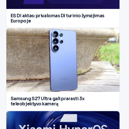
ES DI aktas: privalomas DI turinio žymėjimas
Europoje
Samsung S27 Ultra gali prarasti 3x
teleobjektyvo kamerą