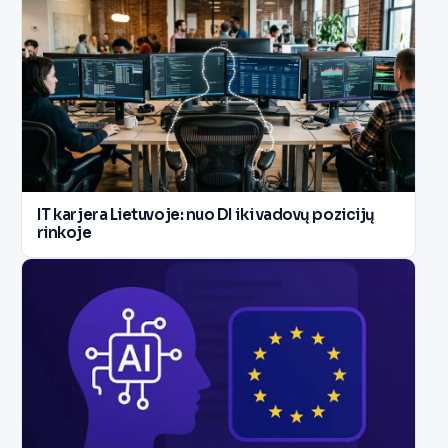
IT karjera Lietuvoje: nuo DI iki vadovų pozicijų
rinkoje