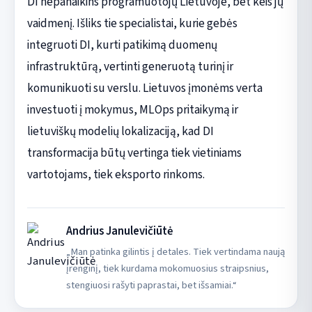
DI nepanaikins programuotojų Lietuvoje, bet keis jų
vaidmenį. Išliks tie specialistai, kurie gebės
integruoti DI, kurti patikimą duomenų
infrastruktūrą, vertinti generuotą turinį ir
komunikuoti su verslu. Lietuvos įmonėms verta
investuoti į mokymus, MLOps pritaikymą ir
lietuviškų modelių lokalizaciją, kad DI
transformacija būtų vertinga tiek vietiniams
vartotojams, tiek eksporto rinkoms.
Andrius Janulevičiūtė
„Man patinka gilintis į detales. Tiek vertindama naują
įrenginį, tiek kurdama mokomuosius straipsnius,
stengiuosi rašyti paprastai, bet išsamiai.“