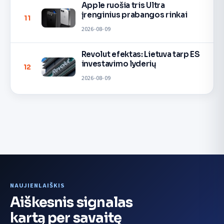
Apple ruošia tris Ultra
įrenginius prabangos rinkai
11
2026-08-09
Revolut efektas: Lietuva tarp ES
investavimo lyderių
12
2026-08-09
NAUJIENLAIŠKIS
Aiškesnis signalas
kartą per savaitę