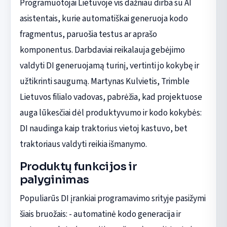
Programuotojai Lietuvoje vis dažniau dirba su AI
asistentais, kurie automatiškai generuoja kodo
fragmentus, paruošia testus ar aprašo
komponentus. Darbdaviai reikalauja gebėjimo
valdyti DI generuojamą turinį, vertinti jo kokybę ir
užtikrinti saugumą. Martynas Kulvietis, Trimble
Lietuvos filialo vadovas, pabrėžia, kad projektuose
auga lūkesčiai dėl produktyvumo ir kodo kokybės:
DI naudinga kaip traktorius vietoj kastuvo, bet
traktoriaus valdyti reikia išmanymo.
Produktų funkcijos ir
palyginimas
Populiarūs DI įrankiai programavimo srityje pasižymi
šiais bruožais: - automatinė kodo generacija ir