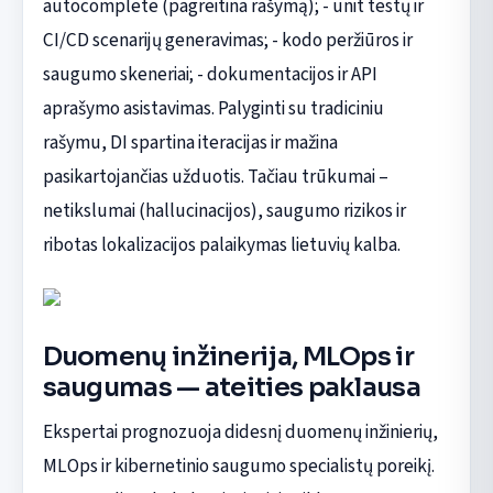
autocomplete (pagreitina rašymą); - unit testų ir
CI/CD scenarijų generavimas; - kodo peržiūros ir
saugumo skeneriai; - dokumentacijos ir API
aprašymo asistavimas. Palyginti su tradiciniu
rašymu, DI spartina iteracijas ir mažina
pasikartojančias užduotis. Tačiau trūkumai –
netikslumai (hallucinacijos), saugumo rizikos ir
ribotas lokalizacijos palaikymas lietuvių kalba.
Duomenų inžinerija, MLOps ir
saugumas — ateities paklausa
Ekspertai prognozuoja didesnį duomenų inžinierių,
MLOps ir kibernetinio saugumo specialistų poreikį.