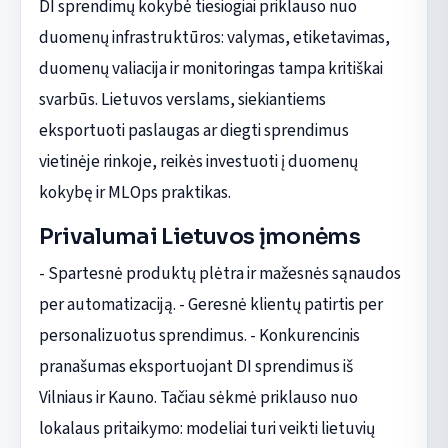
DI sprendimų kokybė tiesiogiai priklauso nuo
duomenų infrastruktūros: valymas, etiketavimas,
duomenų valiacija ir monitoringas tampa kritiškai
svarbūs. Lietuvos verslams, siekiantiems
eksportuoti paslaugas ar diegti sprendimus
vietinėje rinkoje, reikės investuoti į duomenų
kokybę ir MLOps praktikas.
Privalumai Lietuvos įmonėms
- Spartesnė produktų plėtra ir mažesnės sąnaudos
per automatizaciją. - Geresnė klientų patirtis per
personalizuotus sprendimus. - Konkurencinis
pranašumas eksportuojant DI sprendimus iš
Vilniaus ir Kauno. Tačiau sėkmė priklauso nuo
lokalaus pritaikymo: modeliai turi veikti lietuvių