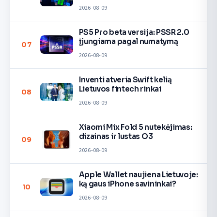
2026-08-09
PS5 Pro beta versija: PSSR 2.0
įjungiama pagal numatymą
07
2026-08-09
Inventi atveria Swift kelią
Lietuvos fintech rinkai
08
2026-08-09
Xiaomi Mix Fold 5 nutekėjimas:
dizainas ir lustas O3
09
2026-08-09
Apple Wallet naujiena Lietuvoje:
ką gaus iPhone savininkai?
10
2026-08-09