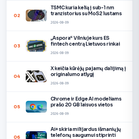
TSMC kuria kelią į sub-1 nm
tranzistorius su MoS2 lustams
02
2026-08-09
„Aspora“ Vilniuje kurs ES
fintech centrą Lietuvos rinkai
03
2026-08-09
X keičia kūrėjų pajamų dalijimą į
originalumo atlygį
04
2026-08-09
Chrome ir Edge AI modeliams
prašo 20 GB laisvos vietos
05
2026-08-09
Ai+ skiria milijardus išmaniųjų
telefonų saugumui stiprinti
06