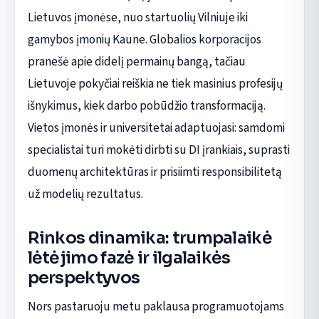
Lietuvos įmonėse, nuo startuolių Vilniuje iki
gamybos įmonių Kaune. Globalios korporacijos
pranešė apie didelį permainų bangą, tačiau
Lietuvoje pokyčiai reiškia ne tiek masinius profesijų
išnykimus, kiek darbo pobūdžio transformaciją.
Vietos įmonės ir universitetai adaptuojasi: samdomi
specialistai turi mokėti dirbti su DI įrankiais, suprasti
duomenų architektūras ir prisiimti responsibilitetą
už modelių rezultatus.
Rinkos dinamika: trumpalaikė
lėtėjimo fazė ir ilgalaikės
perspektyvos
Nors pastaruoju metu paklausa programuotojams