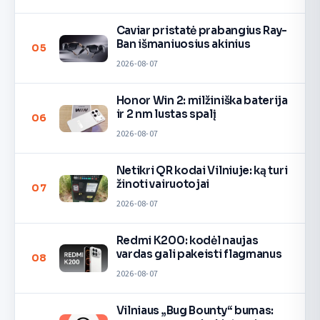
Caviar pristatė prabangius Ray-
Ban išmaniuosius akinius
05
2026-08-07
Honor Win 2: milžiniška baterija
ir 2 nm lustas spalį
06
2026-08-07
Netikri QR kodai Vilniuje: ką turi
žinoti vairuotojai
07
2026-08-07
Redmi K200: kodėl naujas
vardas gali pakeisti flagmanus
08
2026-08-07
Vilniaus „Bug Bounty“ bumas: