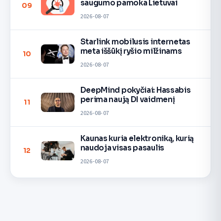
saugumo pamoka Lietuvai
09
2026-08-07
Starlink mobilusis internetas
meta iššūkį ryšio milžinams
10
2026-08-07
DeepMind pokyčiai: Hassabis
perima naują DI vaidmenį
11
2026-08-07
Kaunas kuria elektroniką, kurią
naudoja visas pasaulis
12
2026-08-07