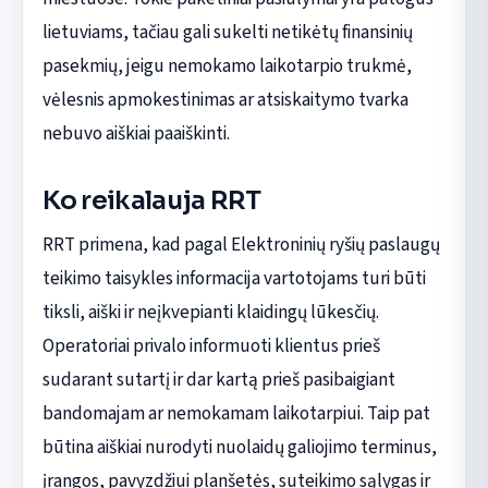
lietuviams, tačiau gali sukelti netikėtų finansinių
pasekmių, jeigu nemokamo laikotarpio trukmė,
vėlesnis apmokestinimas ar atsiskaitymo tvarka
nebuvo aiškiai paaiškinti.
Ko reikalauja RRT
RRT primena, kad pagal Elektroninių ryšių paslaugų
teikimo taisykles informacija vartotojams turi būti
tiksli, aiški ir neįkvepianti klaidingų lūkesčių.
Operatoriai privalo informuoti klientus prieš
sudarant sutartį ir dar kartą prieš pasibaigiant
bandomajam ar nemokamam laikotarpiui. Taip pat
būtina aiškiai nurodyti nuolaidų galiojimo terminus,
įrangos, pavyzdžiui planšetės, suteikimo sąlygas ir