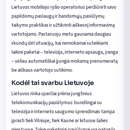
Lietuvos mobiliojo ryšio operatorius peržiūrėti savo
papildomų paslaugų ir bandomųjų pasiūlymų
taikymo praktikas ir užtikrinti aiškesnį informavimą
vartotojams. Pastaruoju metu gaunama daugiau
skundų dėl situacijų, kai nemokamai suteikiami
laikini paketai – televizija, interneto apsauga, įranga
– vėliau automatiškai įjungia mokamą prenumeratą
be aiškaus vartotojo sutikimo.
Kodėl tai svarbu Lietuvoje
Lietuvos rinka sparčiai priima jungtinius
telekomunikacijų pasiūlymus: bundlingai su
televizija ir interneto saugumo sprendimais tampa
įprasti tiek Vilniuje, tiek Kaune ar kituose šalies
miestuose. Tokie paketiniai pasiūlymai yra patogūs