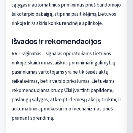
sąlygas ir automatinius priminimus prieš bandomojo
laikotarpio pabaigą, stiprina pasitikėjimą Lietuvos
rinkoje ir išsiskiria konkurencinėje aplinkoje.
Išvados ir rekomendacijos
RRT raginimas – signalas operatoriams Lietuvos
rinkoje: skaidrumas, aiškūs priminimai ir galimybių
pasirinkimas vartotojams yra ne tik teisės aktų
reikalavimas, bet ir verslo privalumas. Lietuviams
rekomenduojama kruopščiai įvertinti papildomų
paslaugų sąlygas, atkreipti dėmesį į akcijų trukmę ir
automatinio apmokestinimo mechanizmus prieš
priimant sprendimą.