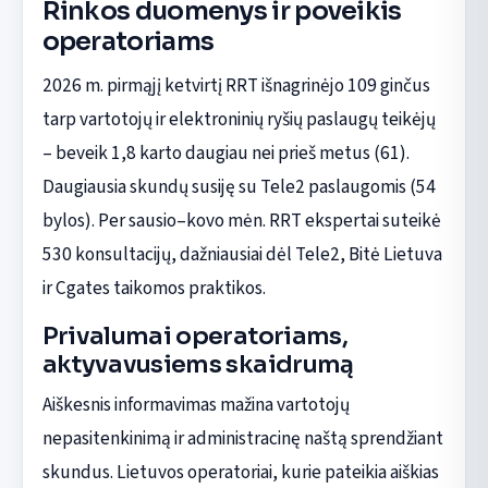
Rinkos duomenys ir poveikis
operatoriams
2026 m. pirmąjį ketvirtį RRT išnagrinėjo 109 ginčus
tarp vartotojų ir elektroninių ryšių paslaugų teikėjų
– beveik 1,8 karto daugiau nei prieš metus (61).
Daugiausia skundų susiję su Tele2 paslaugomis (54
bylos). Per sausio–kovo mėn. RRT ekspertai suteikė
530 konsultacijų, dažniausiai dėl Tele2, Bitė Lietuva
ir Cgates taikomos praktikos.
Privalumai operatoriams,
aktyvavusiems skaidrumą
Aiškesnis informavimas mažina vartotojų
nepasitenkinimą ir administracinę naštą sprendžiant
skundus. Lietuvos operatoriai, kurie pateikia aiškias