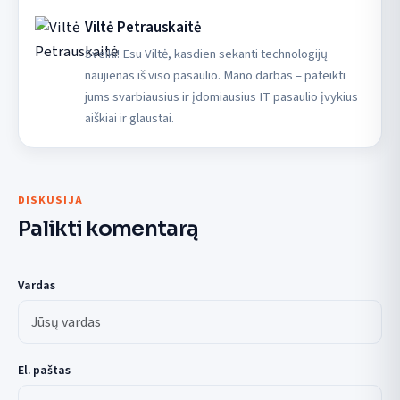
Viltė Petrauskaitė
Sveiki! Esu Viltė, kasdien sekanti technologijų
naujienas iš viso pasaulio. Mano darbas – pateikti
jums svarbiausius ir įdomiausius IT pasaulio įvykius
aiškiai ir glaustai.
DISKUSIJA
Palikti komentarą
Vardas
El. paštas