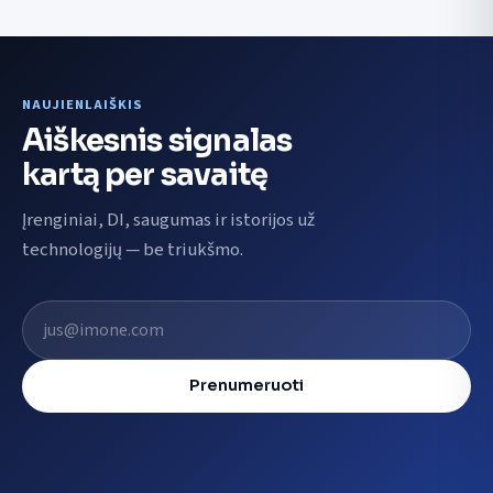
NAUJIENLAIŠKIS
Aiškesnis signalas
kartą per savaitę
Įrenginiai, DI, saugumas ir istorijos už
technologijų — be triukšmo.
El. pašto adresas
Prenumeruoti