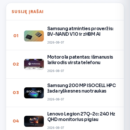
SUSIJĘ ĮRAŠAI
Samsung atminties proveržis:
BV-NAND V10 ir zHBM AI
01
2026-08-07
Motorola patentas: išmanusis
laikrodis virsta telefonu
02
2026-08-07
Samsung 200 MP ISOCELL HPC
žada ryškesnes nuotraukas
03
2026-08-07
Lenovo Legion 27Q-2c: 240 Hz
QHD monitorius pigiau
04
2026-08-07