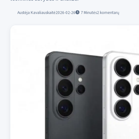
Austėja Kavaliauskaitė
2026-02-26
7
Minutės
2 komentarų