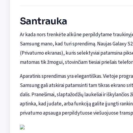
Santrauka
Ar kada nors trenkėte alkūne perpildytame traukinyje 
Samsung mano, kad turi sprendimą. Naujas Galaxy S26
(Privatumo ekranas), kuris selektyviai patamsina piksel
matomas tik žmogui, stovinčiam tiesiai priešais telefon
Aparatinis sprendimas yra elegantiškas. Vietoje progr
Samsung gali atskirai patamsinti tam tikras ekrano sr
dalis. Pranešimai, slaptažodžių laukeliai ir iškylančios
aptinka, kad judate, arba funkciją galite įjungti rankin
privatumo apsauga perpildytuose viešuojuose transp