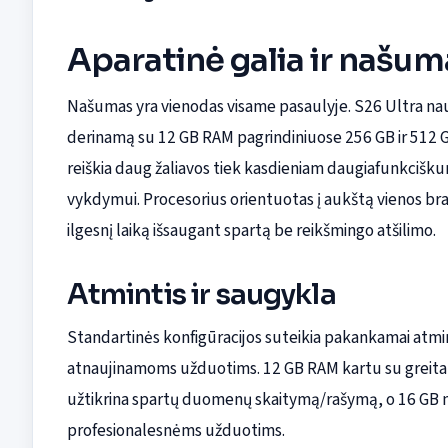
Aparatinė galia ir našum
Našumas yra vienodas visame pasaulyje. S26 Ultra na
derinamą su 12 GB RAM pagrindiniuose 256 GB ir 512 G
reiškia daug žaliavos tiek kasdieniam daugiafunkciškum
vykdymui. Procesorius orientuotas į aukštą vienos bra
ilgesnį laiką išsaugant spartą be reikšmingo atšilimo.
Atmintis ir saugykla
Standartinės konfigūracijos suteikia pakankamai atmint
atnaujinamoms užduotims. 12 GB RAM kartu su greita UF
užtikrina spartų duomenų skaitymą/rašymą, o 16 GB m
profesionalesnėms užduotims.