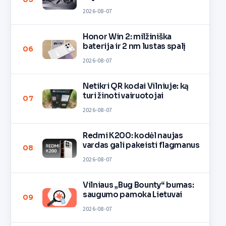
2026-08-07
Honor Win 2: milžiniška
baterija ir 2 nm lustas spalį
06
2026-08-07
Netikri QR kodai Vilniuje: ką
turi žinoti vairuotojai
07
2026-08-07
Redmi K200: kodėl naujas
vardas gali pakeisti flagmanus
08
2026-08-07
Vilniaus „Bug Bounty“ bumas:
saugumo pamoka Lietuvai
09
2026-08-07