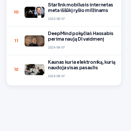
Starlink mobilusis internetas
meta iššūkį ryšio milžinams
10
2026-08-07
DeepMind pokyčiai: Hassabis
perima naują DI vaidmenį
11
2026-08-07
Kaunas kuria elektroniką, kurią
naudoja visas pasaulis
12
2026-08-07