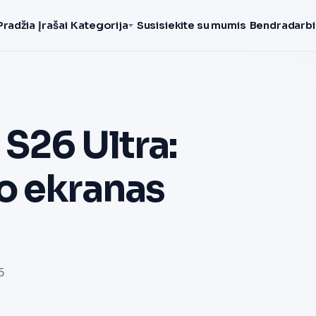
Pradžia
Įrašai
Kategorija
Susisiekite su mumis
Bendradarbi
S26 Ultra:
o ekranas
5