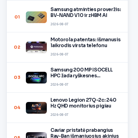
Samsung atminties proveržis:
BV-NAND V10 ir zHBM AI
01
2026-08-07
Motorola patentas: išmanusis
laikrodis virsta telefonu
02
2026-08-07
Samsung 200 MP ISOCELL
HPC žada ryškesnes
03
nuotraukas
2026-08-07
Lenovo Legion 27Q-2c: 240
Hz QHD monitorius pigiau
04
2026-08-07
Caviar pristatė prabangius
Ray-Ban išmaniuosius akinius
05