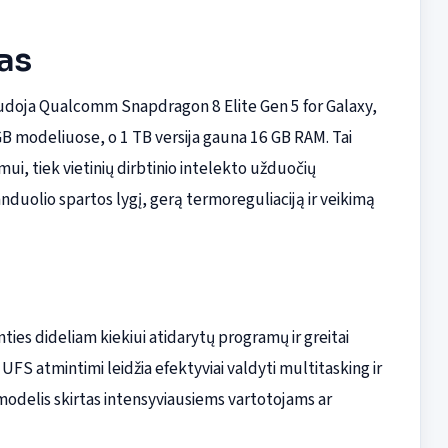
as
udoja Qualcomm Snapdragon 8 Elite Gen 5 for Galaxy,
B modeliuose, o 1 TB versija gauna 16 GB RAM. Tai
ui, tiek vietinių dirbtinio intelekto užduočių
nduolio spartos lygį, gerą termoreguliaciją ir veikimą
ies dideliam kiekiui atidarytų programų ir greitai
S atmintimi leidžia efektyviai valdyti multitasking ir
odelis skirtas intensyviausiems vartotojams ar