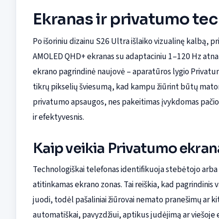
Ekranas ir privatumo tec
Po išoriniu dizainu S26 Ultra išlaiko vizualinę kalbą, p
AMOLED QHD+ ekranas su adaptaciniu 1–120 Hz atnaujini
ekrano pagrindinė naujovė – aparatūros lygio Privatumo
tikrų pikselių šviesumą, kad kampu žiūrint būtų mato
privatumo apsaugos, nes pakeitimas įvykdomas pačio e
ir efektyvesnis.
Kaip veikia Privatumo ekran
Technologiškai telefonas identifikuoja stebėtojo arba
atitinkamas ekrano zonas. Tai reiškia, kad pagrindinis v
juodi, todėl pašaliniai žiūrovai nemato pranešimų ar k
automatiškai, pavyzdžiui, aptikus judėjimą ar viešoje