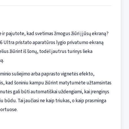
ir pajutote, kad svetimas žmogus žiūri į jūsų ekraną?
 Ultra pristato aparatūros lygio privatumo ekraną
ius žiūrint iš šonų, todėl jautrus turinys lieka
ą.
aminio suliejimo arba paprasto vignetės efekto,
itis, kad šoniniu kampu žiūrint matytumėte užtamsintas
 žinutės gali būti automatiškai uždengiami, kai įrenginys
iu būdu. Tai jaučiasi ne kaip triukas, o kaip prasminga
ortuose.