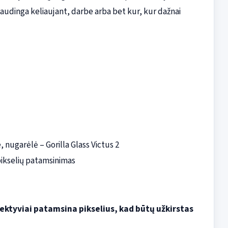
audinga keliaujant, darbe arba bet kur, kur dažnai
, nugarėlė – Gorilla Glass Victus 2
pikselių patamsinimas
lektyviai patamsina pikselius, kad būtų užkirstas