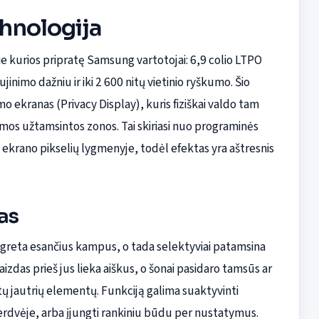
hnologija
rie kurios pripratę Samsung vartotojai: 6,9 colio LTPO
mo dažniu ir iki 2 600 nitų vietinio ryškumo. Šio
 ekranas (Privacy Display), kuris fiziškai valdo tam
mos užtamsintos zonos. Tai skiriasi nuo programinės
krano pikselių lygmenyje, todėl efektas yra aštresnis
as
 greta esančius kampus, o tada selektyviai patamsina
aizdas prieš jus lieka aiškus, o šonai pasidaro tamsūs ar
itų jautrių elementų. Funkciją galima suaktyvinti
 erdvėje, arba įjungti rankiniu būdu per nustatymus.