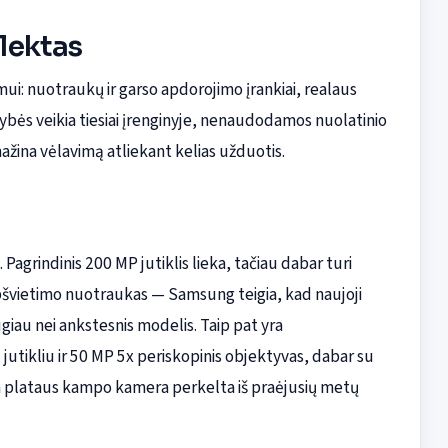
elektas
imui: nuotraukų ir garso apdorojimo įrankiai, realaus
imybės veikia tiesiai įrenginyje, nenaudodamos nuolatinio
ažina vėlavimą atliekant kelias užduotis.
. Pagrindinis 200 MP jutiklis lieka, tačiau dabar turi
apšvietimo nuotraukas — Samsung teigia, kad naujoji
au nei ankstesnis modelis. Taip pat yra
utikliu ir 50 MP 5x periskopinis objektyvas, dabar su
tin plataus kampo kamera perkelta iš praėjusių metų