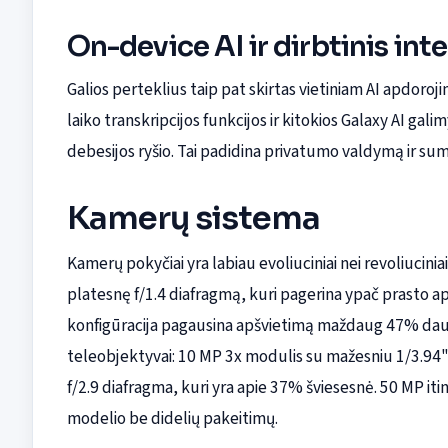
On-device AI ir dirbtinis int
Galios perteklius taip pat skirtas vietiniam AI apdoroj
laiko transkripcijos funkcijos ir kitokios Galaxy AI gal
debesijos ryšio. Tai padidina privatumo valdymą ir sum
Kamerų sistema
Kamerų pokyčiai yra labiau evoliuciniai nei revoliuciniai
platesnę f/1.4 diafragmą, kuri pagerina ypač prasto 
konfigūracija pagausina apšvietimą maždaug 47% daugi
teleobjektyvai: 10 MP 3x modulis su mažesniu 1/3.94" j
f/2.9 diafragma, kuri yra apie 37% šviesesnė. 50 MP i
modelio be didelių pakeitimų.