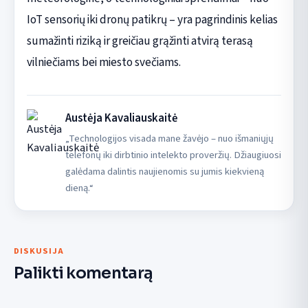
IoT sensorių iki dronų patikrų – yra pagrindinis kelias
sumažinti riziką ir greičiau grąžinti atvirą terasą
vilniečiams bei miesto svečiams.
Austėja Kavaliauskaitė
„Technologijos visada mane žavėjo – nuo išmaniųjų
telefonų iki dirbtinio intelekto proveržių. Džiaugiuosi
galėdama dalintis naujienomis su jumis kiekvieną
dieną.“
DISKUSIJA
Palikti komentarą