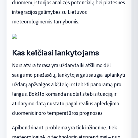
duomenų istorijos analizės potencialą bei platesnes
integracijos galimybes su Lietuvos
meteorologinėmis tarnybomis.
Kas keičiasi lankytojams
Nors atvira terasa yra uždaryta iki atšilimo dėl
saugumo priežasčių, lankytojai gali saugiai aplankyti
uždarą apžvalgos aikštelę ir stebėti panoramą pro
langus. Bokšto komanda nuolat stebi situaciją ir
atidarymo datą nustato pagal realius apledėjimo
duomenis ir oro temperatūros prognozes.
Apibendrinant: problema yra tiek inžinerinė, tiek
meteorologinė, o technologiniai sprendimai – nuo