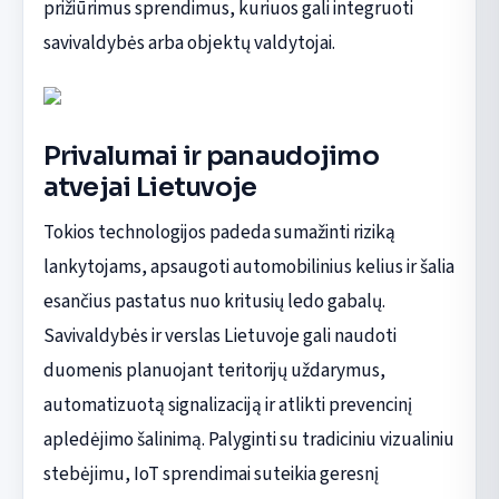
prižiūrimus sprendimus, kuriuos gali integruoti
savivaldybės arba objektų valdytojai.
Privalumai ir panaudojimo
atvejai Lietuvoje
Tokios technologijos padeda sumažinti riziką
lankytojams, apsaugoti automobilinius kelius ir šalia
esančius pastatus nuo kritusių ledo gabalų.
Savivaldybės ir verslas Lietuvoje gali naudoti
duomenis planuojant teritorijų uždarymus,
automatizuotą signalizaciją ir atlikti prevencinį
apledėjimo šalinimą. Palyginti su tradiciniu vizualiniu
stebėjimu, IoT sprendimai suteikia geresnį