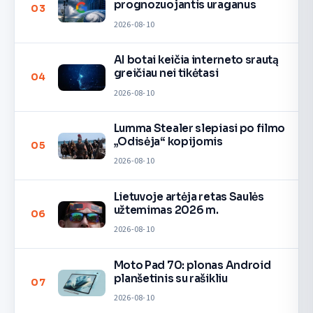
prognozuojantis uraganus
03
2026-08-10
AI botai keičia interneto srautą
greičiau nei tikėtasi
04
2026-08-10
Lumma Stealer slepiasi po filmo
„Odisėja“ kopijomis
05
2026-08-10
Lietuvoje artėja retas Saulės
užtemimas 2026 m.
06
2026-08-10
Moto Pad 70: plonas Android
planšetinis su rašikliu
07
2026-08-10