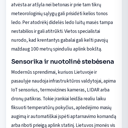
atvėsta ar atšyla nei betonas ir prie tam tikrų
meteorologinių sąlygų gali prisidėti kelios tonos
ledo. Per atodrėkį didelės ledo luitų masės tampa
nestabilios ir gali atitrūkti. Vietos specialistai
nurodo, kad krentantys gabalai gali kelti pavojų
maždaug 100 metrų spinduliu aplink bokštą.
Sensorika ir nuotolinė stebėsena
Modernūs sprendimai, kuriuos Lietuvoje ir
pasaulyje naudoja infrastruktūros valdytojai, apima
IoT sensorius, termovizines kameras, LIDAR arba
dronų patikras. Tokie įrankiai leidžia realiu laiku
fiksuoti temperatūrų pokyčius, apledėjimo masių
augimą ir automatiškai įspėti aptarnavimo komandą
arba riboti prieigą aplink statinį. Lietuvos įmonės vis