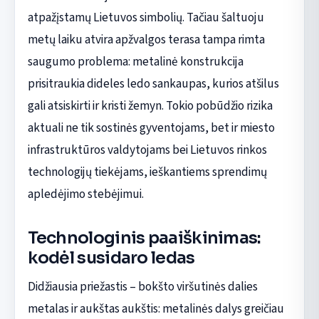
atpažįstamų Lietuvos simbolių. Tačiau šaltuoju
metų laiku atvira apžvalgos terasa tampa rimta
saugumo problema: metalinė konstrukcija
prisitraukia dideles ledo sankaupas, kurios atšilus
gali atsiskirti ir kristi žemyn. Tokio pobūdžio rizika
aktuali ne tik sostinės gyventojams, bet ir miesto
infrastruktūros valdytojams bei Lietuvos rinkos
technologijų tiekėjams, ieškantiems sprendimų
apledėjimo stebėjimui.
Technologinis paaiškinimas:
kodėl susidaro ledas
Didžiausia priežastis – bokšto viršutinės dalies
metalas ir aukštas aukštis: metalinės dalys greičiau