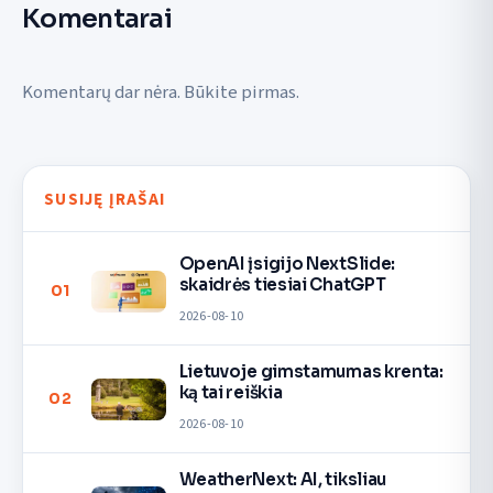
Komentarai
Komentarų dar nėra. Būkite pirmas.
SUSIJĘ ĮRAŠAI
OpenAI įsigijo NextSlide:
skaidrės tiesiai ChatGPT
01
2026-08-10
Lietuvoje gimstamumas krenta:
ką tai reiškia
02
2026-08-10
WeatherNext: AI, tiksliau