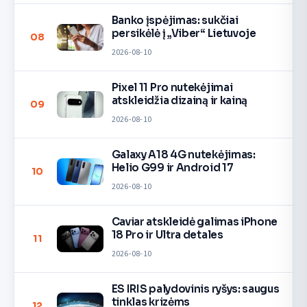
Banko įspėjimas: sukčiai
persikėlė į „Viber“ Lietuvoje
08
2026-08-10
Pixel 11 Pro nutekėjimai
atskleidžia dizainą ir kainą
09
2026-08-10
Galaxy A18 4G nutekėjimas:
Helio G99 ir Android 17
10
2026-08-10
Caviar atskleidė galimas iPhone
18 Pro ir Ultra detales
11
2026-08-10
ES IRIS palydovinis ryšys: saugus
tinklas krizėms
12