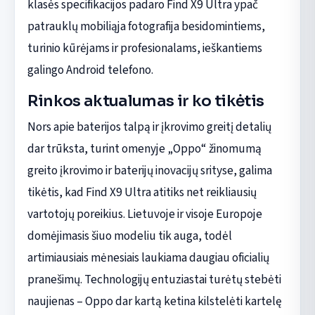
klasės specifikacijos padaro Find X9 Ultra ypač
patrauklų mobiliąja fotografija besidomintiems,
turinio kūrėjams ir profesionalams, ieškantiems
galingo Android telefono.
Rinkos aktualumas ir ko tikėtis
Nors apie baterijos talpą ir įkrovimo greitį detalių
dar trūksta, turint omenyje „Oppo“ žinomumą
greito įkrovimo ir baterijų inovacijų srityse, galima
tikėtis, kad Find X9 Ultra atitiks net reikliausių
vartotojų poreikius. Lietuvoje ir visoje Europoje
domėjimasis šiuo modeliu tik auga, todėl
artimiausiais mėnesiais laukiama daugiau oficialių
pranešimų. Technologijų entuziastai turėtų stebėti
naujienas – Oppo dar kartą ketina kilstelėti kartelę