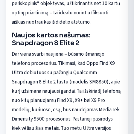
periskopinis“ objektyvas, užtikrinantis net 10 kartų
optinį priartinimą – tai idealu norint užfiksuoti
aiškias nuotraukas iš didelio atstumo.
Naujos kartos našumas:
Snapdragon 8 Elite 2
Dar viena svarbi naujiena – būsimo išmaniojo
telefono procesorius. Tikimasi, kad Oppo Find X9
Ultra debiutuos su pažangiu Qualcomm
Snapdragon 8 Elite 2 lustu (modelis SM8850), apie
kurį užsimena naujausi gandai. Tai išskiria šį telefoną
nuo kitų planuojamų Find X9, X9+ bei X9 Pro
modelių, kuriuose, esą, bus naudojamas MediaTek
Dimensity 9500 procesorius. Pastarieji pasirodys
kiek vėliau šiais metais. Tuo metu Ultra versijos