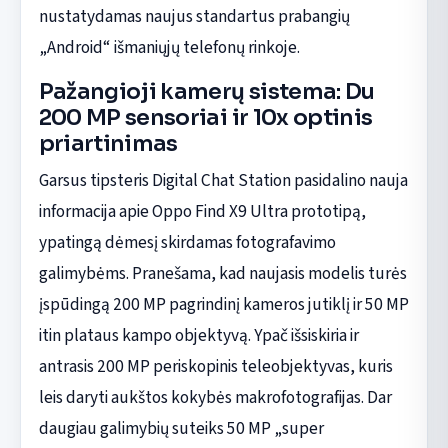
nustatydamas naujus standartus prabangių
„Android“ išmaniųjų telefonų rinkoje.
Pažangioji kamerų sistema: Du
200 MP sensoriai ir 10x optinis
priartinimas
Garsus tipsteris Digital Chat Station pasidalino nauja
informacija apie Oppo Find X9 Ultra prototipą,
ypatingą dėmesį skirdamas fotografavimo
galimybėms. Pranešama, kad naujasis modelis turės
įspūdingą 200 MP pagrindinį kameros jutiklį ir 50 MP
itin plataus kampo objektyvą. Ypač išsiskiria ir
antrasis 200 MP periskopinis teleobjektyvas, kuris
leis daryti aukštos kokybės makrofotografijas. Dar
daugiau galimybių suteiks 50 MP „super