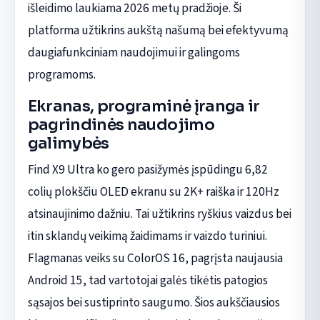
išleidimo laukiama 2026 metų pradžioje. Ši
platforma užtikrins aukštą našumą bei efektyvumą
daugiafunkciniam naudojimui ir galingoms
programoms.
Ekranas, programinė įranga ir
pagrindinės naudojimo
galimybės
Find X9 Ultra ko gero pasižymės įspūdingu 6,82
colių plokščiu OLED ekranu su 2K+ raiška ir 120Hz
atsinaujinimo dažniu. Tai užtikrins ryškius vaizdus bei
itin sklandų veikimą žaidimams ir vaizdo turiniui.
Flagmanas veiks su ColorOS 16, pagrįsta naujausia
Android 15, tad vartotojai galės tikėtis patogios
sąsajos bei sustiprinto saugumo. Šios aukščiausios