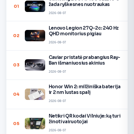
žada ryškesnes nuotraukas
01
2026-08-07
Lenovo Legion 27Q-2c: 240 Hz
QHD monitorius pigiau
02
2026-08-07
Caviar pristatė prabangius Ray-
Ban išmaniuosius akinius
03
2026-08-07
Honor Win 2: milžiniška baterija
ir 2 nm lustas spalį
04
2026-08-07
Netikri QR kodai Vilniuje: ką turi
žinoti vairuotojai
05
2026-08-07