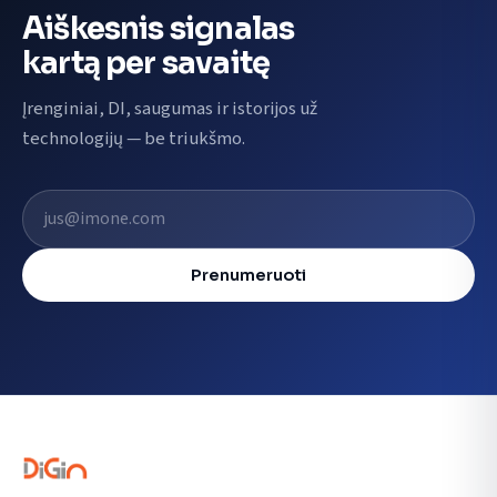
Aiškesnis signalas
kartą per savaitę
Įrenginiai, DI, saugumas ir istorijos už
technologijų — be triukšmo.
El. pašto adresas
Prenumeruoti