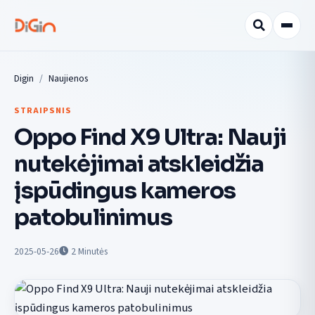
Digin
Naujienos
STRAIPSNIS
Oppo Find X9 Ultra: Nauji
nutekėjimai atskleidžia
įspūdingus kameros
patobulinimus
2025-05-26
2
Minutės