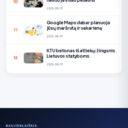
naudoja visas pasaulis
10
2026-08-07
Google Maps dabar planuoja
jūsų maršrutą ir vakarienę
11
2026-08-07
KTU betonas iš atliekų: žingsnis
Lietuvos statyboms
12
2026-08-07
NAUJIENLAIŠKIS