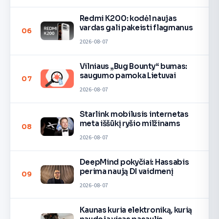
Redmi K200: kodėl naujas
vardas gali pakeisti flagmanus
06
2026-08-07
Vilniaus „Bug Bounty“ bumas:
saugumo pamoka Lietuvai
07
2026-08-07
Starlink mobilusis internetas
meta iššūkį ryšio milžinams
08
2026-08-07
DeepMind pokyčiai: Hassabis
perima naują DI vaidmenį
09
2026-08-07
Kaunas kuria elektroniką, kurią