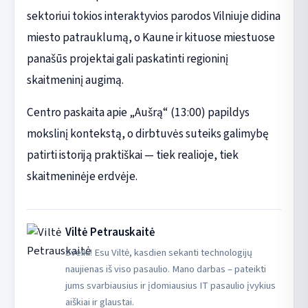
sektoriui tokios interaktyvios parodos Vilniuje didina
miesto patrauklumą, o Kaune ir kituose miestuose
panašūs projektai gali paskatinti regioninį
skaitmeninį augimą.
Centro paskaita apie „Aušrą“ (13:00) papildys
mokslinį kontekstą, o dirbtuvės suteiks galimybę
patirti istoriją praktiškai — tiek realioje, tiek
skaitmeninėje erdvėje.
Viltė Petrauskaitė
Sveiki! Esu Viltė, kasdien sekanti technologijų
naujienas iš viso pasaulio. Mano darbas – pateikti
jums svarbiausius ir įdomiausius IT pasaulio įvykius
aiškiai ir glaustai.