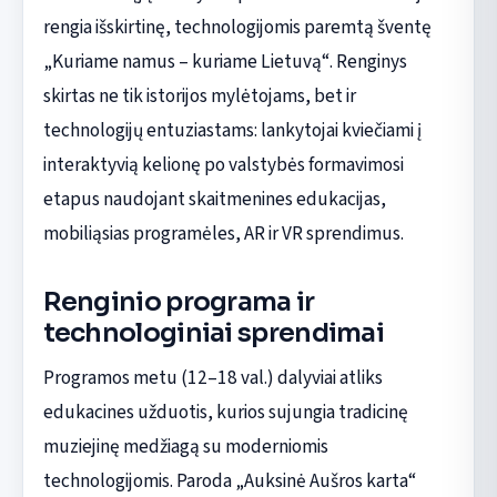
rengia išskirtinę, technologijomis paremtą šventę
„Kuriame namus – kuriame Lietuvą“. Renginys
skirtas ne tik istorijos mylėtojams, bet ir
technologijų entuziastams: lankytojai kviečiami į
interaktyvią kelionę po valstybės formavimosi
etapus naudojant skaitmenines edukacijas,
mobiliąsias programėles, AR ir VR sprendimus.
Renginio programa ir
technologiniai sprendimai
Programos metu (12–18 val.) dalyviai atliks
edukacines užduotis, kurios sujungia tradicinę
muziejinę medžiagą su moderniomis
technologijomis. Paroda „Auksinė Aušros karta“