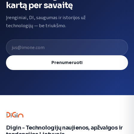
kartą per savaitę
Įrenginiai, DI, saugumas ir istorijos už
technologijų — be triukšmo.
El. pašto adresas
Prenumeruoti
Digin - Technologijų naujienos, apžvalgos ir