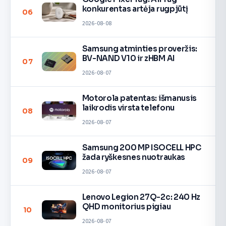
konkurentas artėja rugpjūtį
06
2026-08-08
Samsung atminties proveržis:
BV-NAND V10 ir zHBM AI
07
2026-08-07
Motorola patentas: išmanusis
laikrodis virsta telefonu
08
2026-08-07
Samsung 200 MP ISOCELL HPC
žada ryškesnes nuotraukas
09
2026-08-07
Lenovo Legion 27Q-2c: 240 Hz
QHD monitorius pigiau
10
2026-08-07