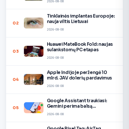
2026-08-08
Tinklainės implantas Europoje:
nauja viltis Lietuvai
02
2026-08-08
Huawei MateBook Fold: naujas
sulankstomų PC etapas
03
2026-08-08
Apple Indijoje peržengė 10
mlrd. JAV dolerių pardavimus
04
2026-08-08
Google Assistant traukiasi:
Gemini perima balsą
05
įrenginiuose
2026-08-08
Google Pixel Tag: AirTag