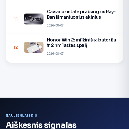
Caviar pristatė prabangius Ray-
Ban išmaniuosius akinius
11
2026-08-07
Honor Win 2: milžiniška baterija
ir 2 nm lustas spalį
12
2026-08-07
NAUJIENLAIŠKIS
Aiškesnis signalas