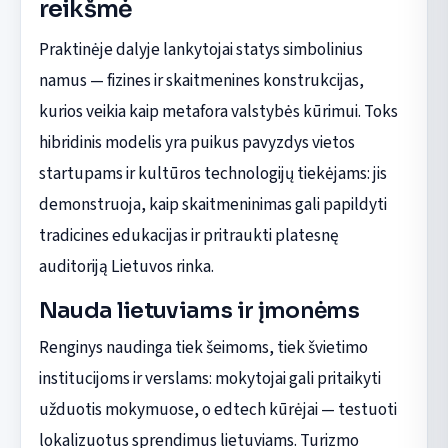
reikšmė
Praktinėje dalyje lankytojai statys simbolinius
namus — fizines ir skaitmenines konstrukcijas,
kurios veikia kaip metafora valstybės kūrimui. Toks
hibridinis modelis yra puikus pavyzdys vietos
startupams ir kultūros technologijų tiekėjams: jis
demonstruoja, kaip skaitmeninimas gali papildyti
tradicines edukacijas ir pritraukti platesnę
auditoriją Lietuvos rinka.
Nauda lietuviams ir įmonėms
Renginys naudinga tiek šeimoms, tiek švietimo
institucijoms ir verslams: mokytojai gali pritaikyti
užduotis mokymuose, o edtech kūrėjai — testuoti
lokalizuotus sprendimus lietuviams. Turizmo