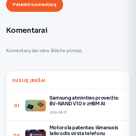
Pateikti komentarą
Komentarai
Komentarų dar nėra. Būkite pirmas.
SUSIJĘ ĮRAŠAI
Samsung atminties proveržis:
BV-NAND V10 ir zHBM AI
01
2026-08-07
Motorola patentas: išmanusis
laikrodis virsta telefonu
02