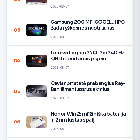
2026-08-07
Samsung 200 MP ISOCELL HPC
žada ryškesnes nuotraukas
03
2026-08-07
Lenovo Legion 27Q-2c: 240 Hz
QHD monitorius pigiau
04
2026-08-07
Caviar pristatė prabangius Ray-
Ban išmaniuosius akinius
05
2026-08-07
Honor Win 2: milžiniška baterija
ir 2 nm lustas spalį
06
2026-08-07