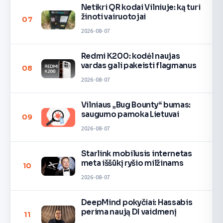
Netikri QR kodai Vilniuje: ką turi
žinoti vairuotojai
07
2026-08-07
Redmi K200: kodėl naujas
vardas gali pakeisti flagmanus
08
2026-08-07
Vilniaus „Bug Bounty“ bumas:
saugumo pamoka Lietuvai
09
2026-08-07
Starlink mobilusis internetas
meta iššūkį ryšio milžinams
10
2026-08-07
DeepMind pokyčiai: Hassabis
perima naują DI vaidmenį
11