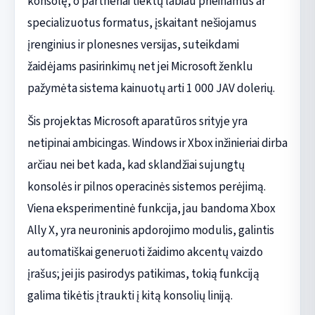
konsolę, o partneriai tiektų labiau prieinamus ar
specializuotus formatus, įskaitant nešiojamus
įrenginius ir plonesnes versijas, suteikdami
žaidėjams pasirinkimų net jei Microsoft ženklu
pažymėta sistema kainuotų arti 1 000 JAV dolerių.
Šis projektas Microsoft aparatūros srityje yra
netipinai ambicingas. Windows ir Xbox inžinieriai dirba
arčiau nei bet kada, kad sklandžiai sujungtų
konsolės ir pilnos operacinės sistemos perėjimą.
Viena eksperimentinė funkcija, jau bandoma Xbox
Ally X, yra neuroninis apdorojimo modulis, galintis
automatiškai generuoti žaidimo akcentų vaizdo
įrašus; jei jis pasirodys patikimas, tokią funkciją
galima tikėtis įtraukti į kitą konsolių liniją.