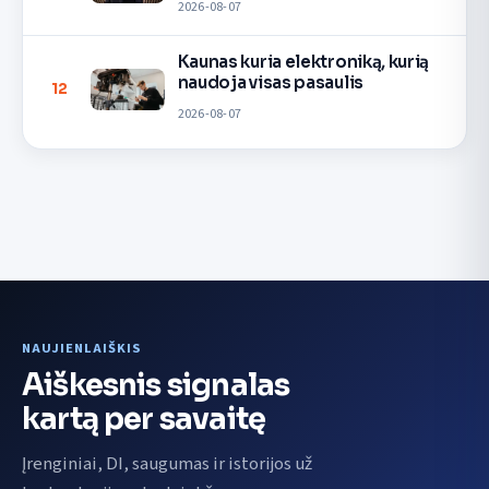
2026-08-07
Kaunas kuria elektroniką, kurią
naudoja visas pasaulis
12
2026-08-07
NAUJIENLAIŠKIS
Aiškesnis signalas
kartą per savaitę
Įrenginiai, DI, saugumas ir istorijos už