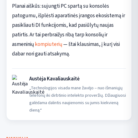
Planai aiškūs: sujungti PC spartą su konsolės
patogumu, išplėsti aparatinės įrangos ekosistemą ir
pasikliauti DI funkcijomis, kad pasiūlytų naujas
patirtis. Ar tai perbraižys ribą tarp konsolių ir
asmeninių
kompiuterių
— štai klausimas, į kurį visi
dabar nori gauti atsakymą.
Austėja Kavaliauskaitė
„Technologijos visada mane žavėjo – nuo išmaniųjų
telefonų iki dirbtinio intelekto proveržių. Džiaugiuosi
galėdama dalintis naujienomis su jumis kiekvieną
dieną.“