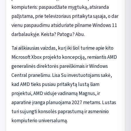
kompiuteris: paspaudžiate mygtuką, atsiranda
pažįstama, prie televizoriaus pritaikyta sąsaja, o dar
vienu paspaudimu atsiduriate pilname Windows 11
darbalaukyje. Keista? Patogu? Abu.
Tai aiškiausias vaizdas, kurį iki šiol turime apie kito
Microsoft Xbox projekto koncepciją, remiantis AMD
generalinės direktorės pareiškimais ir Windows
Central pranešimu. Lisa Su investuotojams sakė,
kad AMD tieks pusiau pritaikytą lustą šiam
projektui, AMD viduje vadinamą Magnus, ir
aparatinė įranga planuojama 2027 metams. Lustas
turi sujungti konsolės paprastumą ir asmeninio
kompiuterio universalumą.