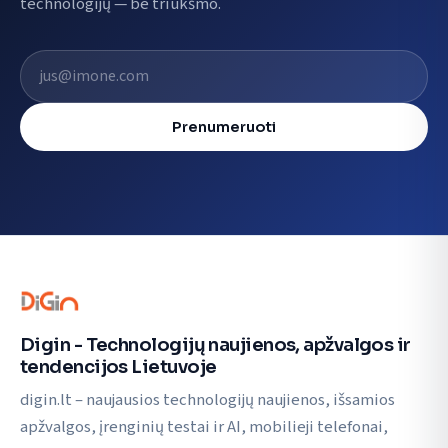
technologijų — be triukšmo.
El. pašto adresas
Prenumeruoti
Digin - Technologijų naujienos, apžvalgos ir
tendencijos Lietuvoje
digin.lt – naujausios technologijų naujienos, išsamios
apžvalgos, įrenginių testai ir AI, mobilieji telefonai,