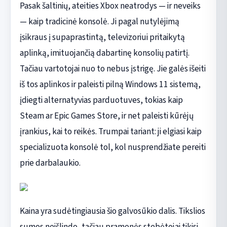
Pasak šaltinių, ateities Xbox neatrodys — ir neveiks
— kaip tradicinė konsolė. Ji pagal nutylėjimą
įsikraus į supaprastintą, televizoriui pritaikytą
aplinką, imituojančią dabartinę konsolių patirtį.
Tačiau vartotojai nuo to nebus įstrigę. Jie galės išeiti
iš tos aplinkos ir paleisti pilną Windows 11 sistemą,
įdiegti alternatyvias parduotuves, tokias kaip
Steam ar Epic Games Store, ir net paleisti kūrėjų
įrankius, kai to reikės. Trumpai tariant: ji elgiasi kaip
specializuota konsolė tol, kol nusprendžiate pereiti
prie darbalaukio.
Kaina yra sudėtingiausia šio galvosūkio dalis. Tikslios
sumos neišlindo, tačiau pramonės stebėtojai tikisi