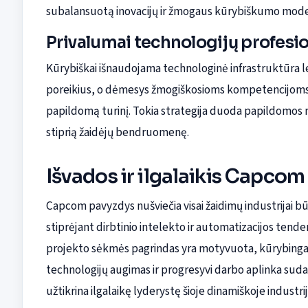
subalansuotą inovacijų ir žmogaus kūrybiškumo mode
Privalumai technologijų profesi
Kūrybiškai išnaudojama technologinė infrastruktūra l
poreikius, o dėmesys žmogiškosioms kompetencijoms 
papildomą turinį. Tokia strategija duoda papildomos n
stiprią žaidėjų bendruomenę.
Išvados ir ilgalaikis Capcom
Capcom pavyzdys nušviečia visai žaidimų industrijai bū
stiprėjant dirbtinio intelekto ir automatizacijos ten
projekto sėkmės pagrindas yra motyvuota, kūrybinga 
technologijų augimas ir progresyvi darbo aplinka sudar
užtikrina ilgalaikę lyderystę šioje dinamiškoje industrij