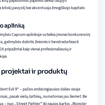
is kitų papildomos pajamos siekia taupyti
 kitokį pavyzdį bei akcentuoja žmogiškojo kapitalo
o aplinką
alimybės Capcom aplinkoje suteikia įmonei konkurencinį
 galimybės dalintis žiniomis ir bendradarbiauti
 pripažintai kaip vienai profesionaliausių ir
koje.
i projektai ir produktų
nt Evil 9“ – pačios ambicingiausios dalies visoje
anonsas, pasak viešų šaltinių, numatomas jau šiemet. Be
ktus – nuo „Street Fighter“ iki naujos kartos „Monster