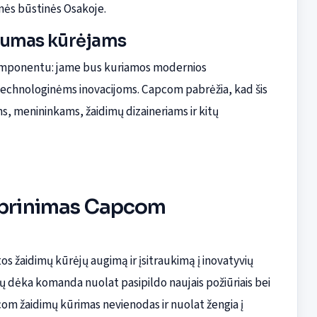
inės būstinės Osakoje.
ašumas kūrėjams
komponentu: jame bus kuriamos modernios
 technologinėms inovacijoms. Capcom pabrėžia, kad šis
, menininkams, žaidimų dizaineriams ir kitų
tiprinimas Capcom
os žaidimų kūrėjų augimą ir įsitraukimą į inovatyvių
tų dėka komanda nuolat pasipildo naujais požiūriais bei
om žaidimų kūrimas nevienodas ir nuolat žengia į