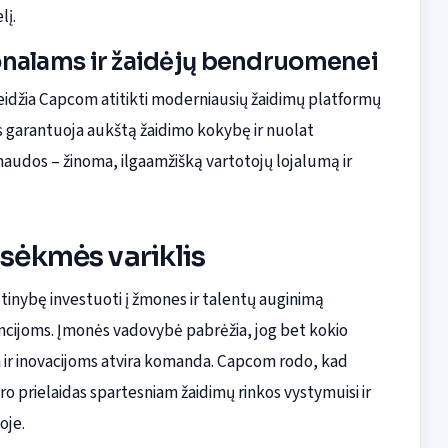
lį.
onalams ir žaidėjų bendruomenei
eidžia Capcom atitikti moderniausių žaidimų platformų
garantuoja aukštą žaidimo kokybę ir nuolat
audos – žinoma, ilgaamžišką vartotojų lojalumą ir
 sėkmės variklis
tinybę investuoti į žmones ir talentų auginimą
dencijoms. Įmonės vadovybė pabrėžia, jog bet kokio
ir inovacijoms atvira komanda. Capcom rodo, kad
o prielaidas spartesniam žaidimų rinkos vystymuisi ir
oje.