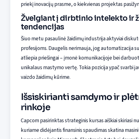
priekį inovacijų prasme, o kiekvienas projektas pasiž
Žvelgiant į dirbtinio intelekto 
tendencijas
Šiuo metu pasaulinė žaidimų industrija aktyviai diskutu
profesijoms. Daugelis nerimauja, jog automatizacija 
atliepia priešingai – įmonė komunikacijoje bei darbuo
unikalaus mastymo vertę. Tokia pozicija ypač svarbi j
vaizdo žaidimų kūrime.
Išsiskirianti samdymo ir plėt
rinkoje
Capcom pasirinktas strateginis kursas aiškiai skiriasi
kuriame didėjantis finansinis spaudimas skatina masini