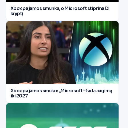
Xbox pajamos smunka, o Microsoft stiprina DI
kryptį
Xbox pajamos smuko: „Microsoft“ žada augimą
iki 2027