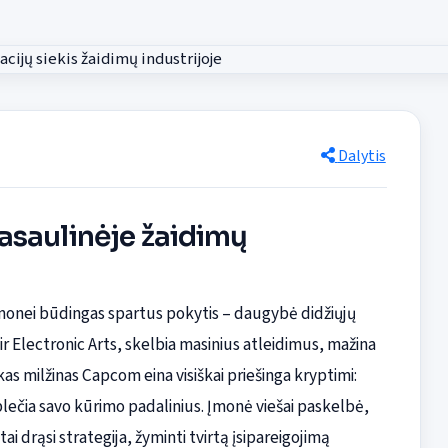
Dalytis
asaulinėje žaidimų
ramonei būdingas spartus pokytis – daugybė didžiųjų
 ir Electronic Arts, skelbia masinius atleidimus, mažina
as milžinas Capcom eina visiškai priešinga kryptimi:
 plečia savo kūrimo padalinius. Įmonė viešai paskelbė,
i drąsi strategija, žyminti tvirtą įsipareigojimą