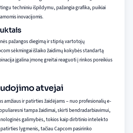
tingu techniniu išpildymu, pažangia grafika, puikiai
giamomis inovacijomis.
uktais
s pažangos diegimą ir stiprią vartotojų
apcom sėkmingai išlaiko žaidimų kokybės standartą
acija įgalina įmonę greitai reaguoti į rinkos poreikius
audojimo atvejai
s amžiaus ir patirties žaidėjams – nuo profesionalių e-
populiaresni tampa žaidimai, skirti bendradarbiavimui,
nologinės galimybės, tokios kaip dirbtinio intelekto
 patirties lygmenis, tačiau Capcom pasirinko