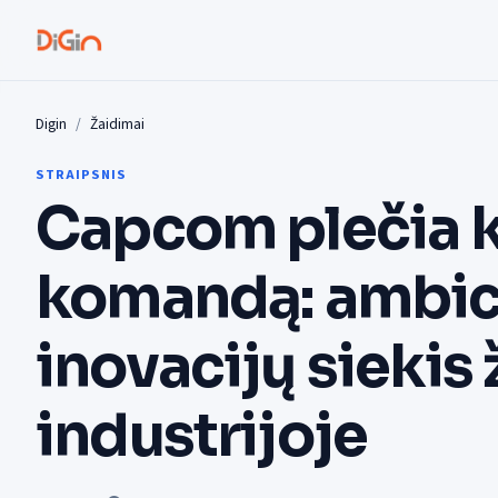
Digin
Žaidimai
STRAIPSNIS
Capcom plečia k
komandą: ambici
inovacijų siekis
industrijoje