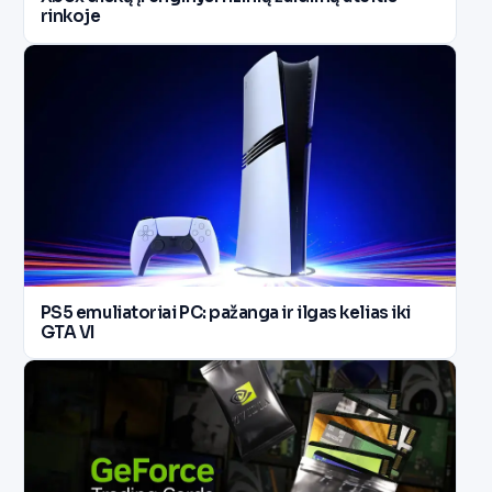
rinkoje
PS5 emuliatoriai PC: pažanga ir ilgas kelias iki
GTA VI