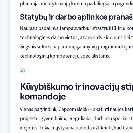
planuoja atidaryti naują kūrimo padalinį šalia pagrind
Statybų ir darbo aplinkos pran
Naujasis padalinys tampa svarbiu infrastruktūriniu 
technologinės darbo vietos, atvira erdvė idėjoms bei
žingsnis sukurs papildomų galimybių programuotojams
technologinių kompetencijų specialistams.
Kūrybiškumo ir inovacijų s
komandoje
Vienas pagrindinių Capcom siekių – skatinti naujos kart
projektų įgyvendinimą. Reguliariai įdarbintų specialis
idėjomis. Tokia mąstysena padeda užtikrinti, kad Capc