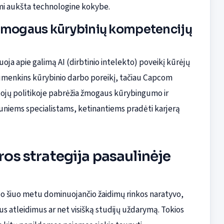
ymi aukšta technologine kokybe.
ir žmogaus kūrybinių kompetencijų
oja apie galimą AI (dirbtinio intelekto) poveikį kūrėjų
sumenkins kūrybinio darbo poreikį, tačiau Capcom
tojų politikoje pabrėžia žmogaus kūrybingumo ir
auniems specialistams, ketinantiems pradėti karjerą
ros strategija pasaulinėje
 nuo šiuo metu dominuojančio žaidimų rinkos naratyvo,
us atleidimus ar net visišką studijų uždarymą. Tokios