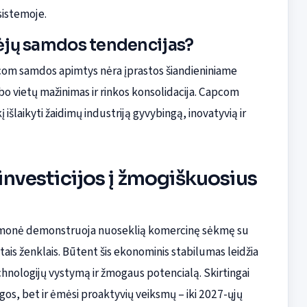
osistemoje.
ėjų samdos tendencijas?
pcom samdos apimtys nėra įprastos šiandieniniame
bo vietų mažinimas ir rinkos konsolidacija. Capcom
šlaikyti žaidimų industriją gyvybingą, inovatyvią ir
 investicijos į žmogiškuosius
s: įmonė demonstruoja nuoseklią komercinę sėkmę su
itais ženklais. Būtent šis ekonominis stabilumas leidžia
į technologijų vystymą ir žmogaus potencialą. Skirtingai
os, bet ir ėmėsi proaktyvių veiksmų – iki 2027-ųjų