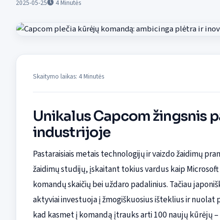
2025-05-25
4
Minutės
Skaitymo laikas: 4 Minutės
Unikalus Capcom žingsnis p
industrijoje
Pastaraisiais metais technologijų ir vaizdo žaidimų p
žaidimų studijų, įskaitant tokius vardus kaip Microsoft
komandų skaičių bei uždaro padalinius. Tačiau japonišk
aktyviai investuoja į žmogiškuosius išteklius ir nuolat
kad kasmet į komandą įtrauks arti 100 naujų kūrėjų – ta