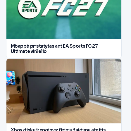
Mbappé pristatytas ant EA Sports FC 27
Ultimate viršelio
Xbox diskų įrenginys: fizinių žaidimų ateitis