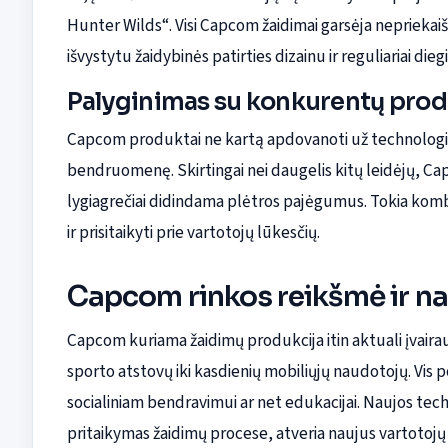
Hunter Wilds“. Visi Capcom žaidimai garsėja nepriekaiš
išvystytu žaidybinės patirties dizainu ir reguliariai die
Palyginimas su konkurentų prod
Capcom produktai ne kartą apdovanoti už technologinė
bendruomenę. Skirtingai nei daugelis kitų leidėjų, C
lygiagrečiai didindama plėtros pajėgumus. Tokia kombin
ir prisitaikyti prie vartotojų lūkesčių.
Capcom rinkos reikšmė ir n
Capcom kuriama žaidimų produkcija itin aktuali įvairau
sporto atstovų iki kasdienių mobiliųjų naudotojų. Vis 
socialiniam bendravimui ar net edukacijai. Naujos tech
pritaikymas žaidimų procese, atveria naujus vartotojų