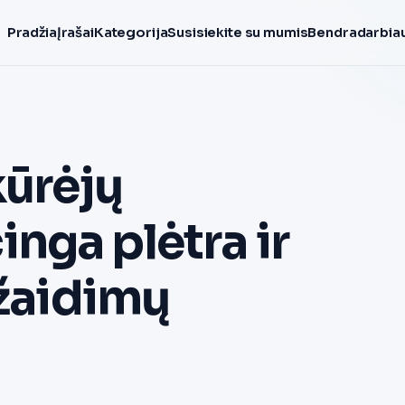
Pradžia
Įrašai
Kategorija
Susisiekite su mumis
Bendradarbiau
ūrėjų
nga plėtra ir
 žaidimų