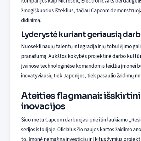
kompanijos kaip Microsoft, Electronic Arts bei daugel
žmogiškuosius išteklius, tačiau Capcom demonstruoja
didinimą.
Lyderystė kuriant geriausią darb
Nuosekli naujų talentų integracija ir jų tobulėjimo g
pranašumą. Aukštos kokybės projektinė darbo kultūra,
įvairiose technologinėse komandomis leidžia įmonei būti
inovatyviausių tiek Japonijos, tiek pasaulio žaidimų rin
Ateities flagmanai: išskirtin
inovacijos
Šiuo metu Capcom darbuojasi prie itin laukiamo „Reside
serijos istorijoje. Oficialus šio naujos kartos žaidimo 
to, įmonė nemažina investicijų ir į kitus žymius proje