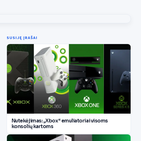
SUSIJĘ ĮRAŠAI
Nutekėjimas: „Xbox“ emuliatoriai visoms
konsolių kartoms