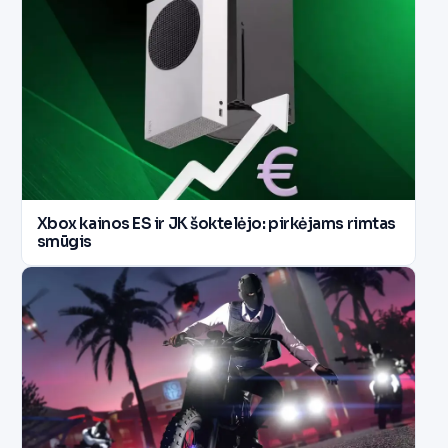
Xbox kainos ES ir JK šoktelėjo: pirkėjams rimtas
smūgis