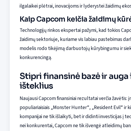
ilgalaikei plėtrai, inovacijoms ir lyderystei žaidimų ek
Kaip Capcom keičia žaidimų kūr
Technologijų rinkos ekspertai pažymi, kad tokios Ca
žaidimų sektoriuje, kuriame vis labiau pastebimas dar
modelis rodo tikėjimą darbuotojų kūrybingumu ir siekį i
konkurencingą.
Stipri finansinė bazė ir auga
išteklius
Naujausi Capcom finansiniai rezultatai verčia žavėti
populiariaisiais „Monster Hunter“, „Resident Evil“ ir k
kompanijai ne tik išlaikyti, bet ir didinti investicijas 
nei konkurentai, Capcom ne tik išvengė atleidimų bang