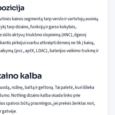
pozicija
dutinės kainos segmentą tarp verslo ir vartotojų ausinių.
tykį tarp dizaino, funkcijų ir garso kokybės,
e siūlo aktyvų triukšmo slopinimą (ANC), ilgesnį
kantis pirkėjui svarbu atkreipti dėmesį ne tik į kainą,
alaikymą (pvz., aptX, LDAC), baterijos veikimo trukmę ir
zaino kalba
odą, rožinę, baltą ir geltoną. Tai paletė, kuri išlieka
umo. Nothing dizaino kalba visada linko prie
s spalvos būtų prasmingos, jei prekės ženklas nori,
r gatvėje.