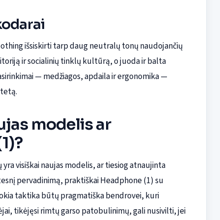
kodarai
 Nothing išsiskirti tarp daug neutralų tonų naudojančių
oriją ir socialinių tinklų kultūrą, o juoda ir balta
 pasirinkimai — medžiagos, apdaila ir ergonomika —
itetą.
ujas modelis ar
1)?
yra visiškai naujas modelis, ar tiesiog atnaujinta
tesnį pervadinimą, praktiškai Headphone (1) su
Tokia taktika būtų pragmatiška bendrovei, kuri
i, tikėjęsi rimtų garso patobulinimų, gali nusivilti, jei