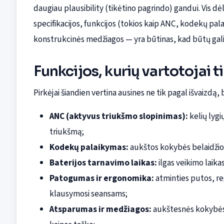
daugiau plausibility (tikėtino pagrindo) gandui. Vis dė
specifikacijos, funkcijos (tokios kaip ANC, kodekų pa
konstrukcinės medžiagos — yra būtinas, kad būtų galima
Funkcijos, kurių vartotojai ti
Pirkėjai šiandien vertina ausines ne tik pagal išvaizdą, 
ANC (aktyvus triukšmo slopinimas):
kelių lygi
triukšmą;
Kodekų palaikymas:
aukštos kokybės belaidžio 
Baterijos tarnavimo laikas:
ilgas veikimo laika
Patogumas ir ergonomika:
atminties putos, re
klausymosi seansams;
Atsparumas ir medžiagos:
aukštesnės kokybės 