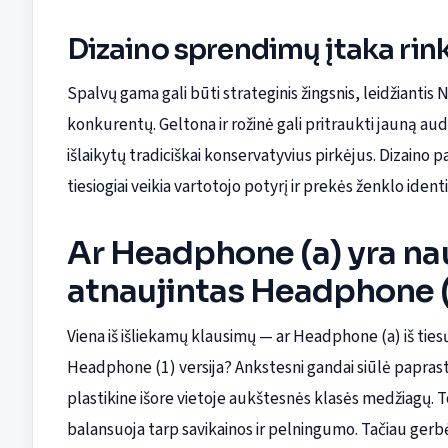
Dizaino sprendimų įtaka rin
Spalvų gama gali būti strateginis žingsnis, leidžiantis
konkurentų. Geltona ir rožinė gali pritraukti jauną audit
išlaikytų tradiciškai konservatyvius pirkėjus. Dizaino
tiesiogiai veikia vartotojo potyrį ir prekės ženklo ident
Ar Headphone (a) yra na
atnaujintas Headphone (
Viena iš išliekamų klausimų — ar Headphone (a) iš tiesų 
Headphone (1) versija? Ankstesni gandai siūlė papras
plastikine išore vietoje aukštesnės klasės medžiagų. 
balansuoja tarp savikainos ir pelningumo. Tačiau gerbėja