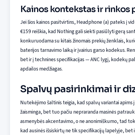
Kainos kontekstas ir rinkos 
Jei šios kainos pasitvirtins, Headphone (a) pateks į vi
€159 reiškia, kad Nothing gali siekti pasiūlyti gerą san
konkuruodama su kitais žinomais prekių ženklais, kuri
baterijos tarnavimo laiką ir įvairius garso kodekus. Ren
bet ir į technines specifikacijas — ANC lygį, kodekų p
apdailos medžiagas.
Spalvų pasirinkimai ir di
Nutekėjimo šaltinis teigia, kad spalvų variantai apims ju
žaisminga, bet tuo pačiu nepraranda masinės patraukl
asmenybės akcentavimo, o ne anonimiškumo, tad tokio
kad ausinės išsiskirtų ne tik specifikacijų lapelyje, bet i