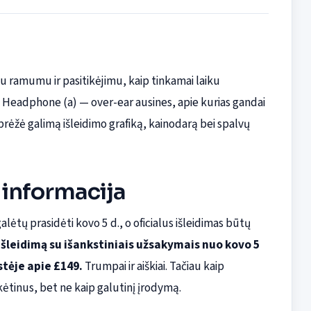
iu ramumu ir pasitikėjimu, kaip tinkamai laiku
 Headphone (a) — over-ear ausines, apie kurias gandai
rėžė galimą išleidimo grafiką, kainodarą bei spalvų
 informacija
ėtų prasidėti kovo 5 d., o oficialus išleidimas būtų
išleidimą su išankstiniais užsakymais nuo kovo 5
stėje apie £149.
Trumpai ir aiškiai. Tačiau kaip
kėtinus, bet ne kaip galutinį įrodymą.