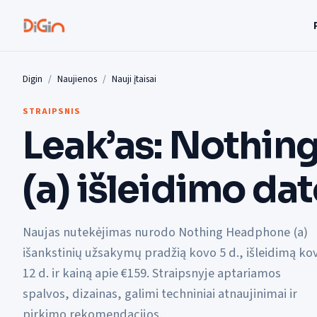
Digin
Naujienos
Nauji įtaisai
STRAIPSNIS
Leak’as: Nothi
(a) išleidimo dat
Naujas nutekėjimas nurodo Nothing Headphone (a)
išankstinių užsakymų pradžią kovo 5 d., išleidimą ko
12 d. ir kainą apie €159. Straipsnyje aptariamos
spalvos, dizainas, galimi techniniai atnaujinimai ir
pirkimo rekomendacijos.