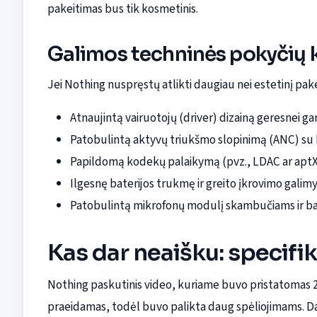
pakeitimas bus tik kosmetinis.
Galimos techninės pokyčių 
Jei Nothing nuspręstų atlikti daugiau nei estetinį pake
Atnaujintą vairuotojų (driver) dizainą geresnei ga
Patobulintą aktyvų triukšmo slopinimą (ANC) su 
Papildomą kodekų palaikymą (pvz., LDAC ar aptX)
Ilgesnę baterijos trukmę ir greito įkrovimo galim
Patobulintą mikrofonų modulį skambučiams ir bals
Kas dar neaišku: specifik
Nothing paskutinis video, kuriame buvo pristatomas 2
praeidamas, todėl buvo palikta daug spėliojimams. Dab