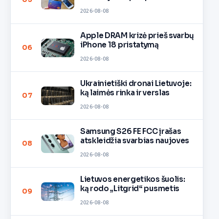
pinigų
2026-08-08
Apple DRAM krizė prieš svarbų
iPhone 18 pristatymą
06
2026-08-08
Ukrainietiški dronai Lietuvoje:
ką laimės rinka ir verslas
07
2026-08-08
Samsung S26 FE FCC įrašas
atskleidžia svarbias naujoves
08
2026-08-08
Lietuvos energetikos šuolis:
ką rodo „Litgrid“ pusmetis
09
2026-08-08