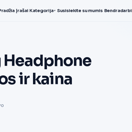
Pradžia
Įrašai
Kategorija
Susisiekite su mumis
Bendradarbi
ng Headphone
os ir kaina
vo