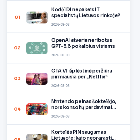
Kodėl DI nepakeis IT
specialistų Lietuvos rinkoje?
01
2026-08-08
OpenAI atveria neribotus
GPT-5.6 pokalbius visiems
02
2026-08-08
GTA VI išplėstinė peržiūra
pirmiausia per „Netflix“
03
2026-08-08
Nintendo pelnas šoktelėjo,
nors konsolių pardavimai
04
lėtėja
2026-08-08
Kortelės PIN saugumas
Lietuvoje: kaip neprarasti
05