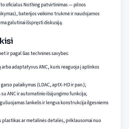
lto oficialus Nothing patvirtinimas — pilnos
laikymas), baterijos veikimo trukmė ir naudojamos
 galutinai išspręsti diskusiją.
kisi
bet ir pagal šias technines savybes:
ų arba adaptatyvus ANC, kuris reaguoja į aplinkos
garso palaikymas (LDAC, aptX-HD ir pan.);
s su ANC ir automatinio išsijungimo funkcija;
guliuojamas lankelis ir lengva konstrukcija ilgesniems
plastikas ar metalinės detalės, priklausomai nuo