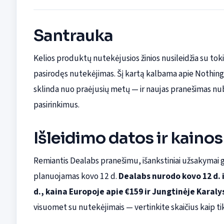
Santrauka
Kelios produktų nutekėjusios žinios nusileidžia su tok
pasirodęs nutekėjimas. Šį kartą kalbama apie Nothing
sklinda nuo praėjusių metų — ir naujas pranešimas nub
pasirinkimus.
Išleidimo datos ir kainos
Remiantis Dealabs pranešimu, išankstiniai užsakymai gal
planuojamas kovo 12 d.
Dealabs nurodo kovo 12 d. 
d., kaina Europoje apie €159 ir Jungtinėje Karaly
visuomet su nutekėjimais — vertinkite skaičius kaip ti