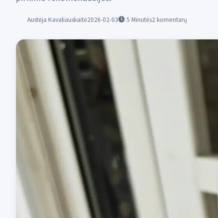
Austėja Kavaliauskaitė
2026-02-03
5
Minutės
2 komentarų