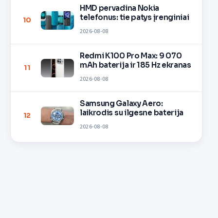
HMD pervadina Nokia
telefonus: tie patys įrenginiai
10
2026-08-08
Redmi K100 Pro Max: 9 070
mAh baterija ir 185 Hz ekranas
11
2026-08-08
Samsung Galaxy Aero:
laikrodis su ilgesne baterija
12
2026-08-08